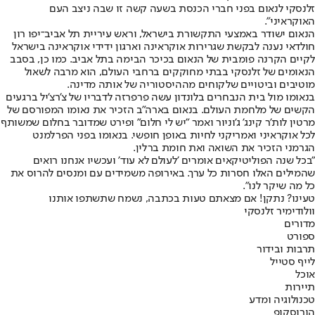
זלנסקי לנאום בפני חברי הכנסת בשעה קשה זו שבה ניצב העם
האוקראיני".
הנאום ישודר באמצעי התקשורת בישראל, וראש עיריית תל אביב־יפו רון
חולדאי נענה לבקשת שגרירות אוקראינה וארגון ידידי אוקראינה בישראל
לקיים הקרנה פומבית של הנאום בכיכר הבימה בתל אביב. כמו כן, בסבב
הנאומים של זלנסקי בבתי מחוקקים ברחבי העולם, הוא מרבה לשאול
מוטיבים וביטויים שלקוחים מההיסטוריה של אותה מדינה.
בנאומו מול בית הנבחרים בלונדון עשה פרפרזה לדבריו של צ'רצ'יל ברגעים
הקשים של מלחמת העולם. בנאום בארה"ב הזכיר את נאומו המפורסם של
מרטין לות'ר קינג' ג'וניור ואמר "יש לי חלום" ופירט שמדובר בחלום שמשותף
לכל אוקראיני ואמריקני לחיות באופן חופשי. בנאומו בפני הפרלמנט
הגרמני הזכיר את השואה ואת חומת ברלין.
"בכל שנה הפוליטיקאים אומרים 'לעולם לא עוד' ועכשיו אנחנו רואים
שהמילים האלו חסרות כל ערך. באירופה משמידים עם ומנסים להרוס את
כל מה שיקר לנו".
טעינו? נתקן! אם מצאתם טעות בכתבה, נשמח שתשתפו אותנו
וולודימיר זלנסקי
מדורים
ספורט
תרבות ובידור
לייף סטייל
אוכל
תיירות
טכנולוגיה ומדע
הורוסקופ