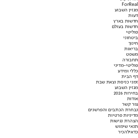
ForReal
מגזין השבוע
דעות
חדשות בארץ
חדשות בעולם
פוליטי
ביטחוני
חינוך
בריאות
משפט
תחבורה
פוליטי-מדיני
כללי ומידע
דף הבית
זמני כניסת וצאת שבת
מגזין השבוע
בחירות 2026
אודות
צור קשר
נבחרת הכתבים והפרשנים
מדיניות פרטיות
הצהרת נגישות
תנאי שימוש
כדאי
להכיר