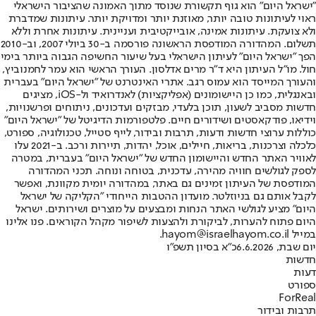
"ישראל היום" הוא גוף תקשורת שנוסד מתוך האמונה שהציבור הישראלי
ראוי לעיתונות טובה יותר, מאוזנת יותר ומדויקת יותר. עיתונות שמדברת
ולא צועקת. עיתונות אמינה, אובייקטיבית ועניינית. עיתונות אחרת וללא
תשלום. המהדורה המודפסת הראשונה פורסמה ב-30 ביולי 2007, וב-2010
הפך "ישראל היום" לעיתון הישראלי בעל שיעור החשיפה הגבוה ביותר בימי
חול. מו"ל העיתון היא ד"ר מרים אדלסון. העורך הראשי הוא עמר לחמנוביץ,
והעורך המייסד הוא עמוס רגב. אתרי האינטרנט של "ישראל היום" בעברית
ובאנגלית, כמו כן היישומונים (אפליקציות) לאנדרואיד ול-iOS, מציגים
חדשות מסביב לשעון, תוכן בלעדי, מבזקים ועדכונים, ניתוחים ופרשנויות,
וידיאו, פודקאסטים ושידורים חיים. פלטפורמות הדיגיטל של "ישראל היום"
כוללות ערוצי חדשות ודעות, תרבות ובידור, לייף סטייל, טכנולוגיה, ספורט,
כלכלה וצרכנות, בריאות, חיילים, אוכל, יהדות, תיירות ורכב. ב-2021 עלו
לאוויר האתר החדש והיישומון החדש של "ישראל היום" בעברית, במטרה
לספק לגולשים חוויה מהירה, עדכנית, בטוחה ונוחה. תכני המהדורה
המודפסת של העיתון זמינים גם באתר, במהדורה יומית מקוונת, ואפשר
לקבל אותם גם בניוזלטר. מועדון ההטבות הייחודי "הקליקה של ישראל
היום" מציע לגולשי האתר הנחות ומבצעים על מוצרים ושירותים. ישראל
היום פתוח להערות, לביקורת ולהצעות לשיפור מקהל הקוראים. פנו אלינו
במייל hayom@israelhayom.co.il.
יום שבת, 6.6.2026
כ"א בסיון תשפ"ו
חדשות
דעות
ספורט
ForReal
תרבות ובידור