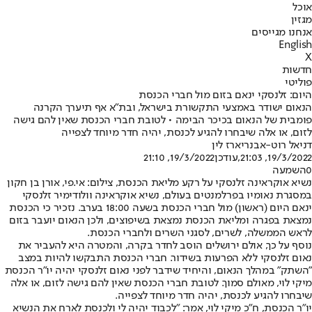
אוכל
מגזין
אנחנו מגייסים
English
X
חדשות
פוליטי
היום: זלנסקי ינאם בזום מול חברי הכנסת
הנאום ישודר באמצעי התקשורת בישראל, ובת"א אף תיערך הקרנה
פומבית של הנאום בכיכר הבימה • לטובת חברי הכנסת שאין להם גישה
לזום, או אלה שיבחרו להגיע לכנסת, יהיה חדר מיוחד לצפייה
דניאל רוט-אבנרי
ארז לין
19/3/2022, 21:03
,עודכן
19/3/2022, 21:10
0
השמעה
נשיא אוקראינה זלנסקי על רקע מליאת הכנסת, צילום: אי.פי, אורן בן חקון
במסגרת נאומיו בפרלמנטים בעולם, נשיא אוקראינה וולודימיר זלנסקי
ינאם היום (ראשון) מול חברי הכנסת בשעה 18:00 בערב. נזכיר כי הכנסת
נמצאת בפגרה ומליאת הכנסת נמצאת בשיפוצים, ולכן הנאום יועבר בזום
לראש הממשלה, לשרים, לסגני השרים ולחברי הכנסת.
נוסף על כך, אולם ירושלים הוסב לחדר בקרה, והמטרה היא להעביר את
נאום זלנסקי ללא הפרעות בשידור. חברי הכנסת התבקשו להיות במצב
"השתק" במהלך הנאום, והיחיד שידבר לפני נאום זלנסקי יהיה יו"ר הכנסת
מיקי לוי, מאולם סמוך. לטובת חברי הכנסת שאין להם גישה לזום, או אלה
שיבחרו להגיע לכנסת, יהיה חדר מיוחד לצפייה.
יו"ר הכנסת, ח"כ מיקי לוי, אמר: "לכבוד יהיה לי ולכנסת לארח את הנשיא