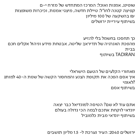
שופינג, אמנות ואוכל: המרכז המתחדש של מזרח י-ם
קפיצה קטנה לחו"ל: טיילת חדשה, מיצגי אמנות, וכיכרות משופצות
בהשקעה של 100 מיליון ₪
בשיתוף עיריית ירושלים
כך תחסכו בחשמל בלי להזיע
מהפכת האנרגיה של תדיראן: שליטה, אבטחת מידע וניהול אקלים חכם
בבית
בשיתוף TADIRAN
מאחורי הקלעים של הטעם הישראלי
איך אסם הפכה את תקופת הצנע והמחסור הקשה של שנות ה-40 למותג
לאומי?
בשיתוף אסם
אתם עוד לא שם? הטיסה למונדיאל כבר יצאה
יונדאי לוקחת אתכם לבמה הכי גדולה בעולם
בשיתוף יונדאי מבית כלמוביל
ירושלים 2040: העיר נערכת ל- 1.5 מליון תושבים