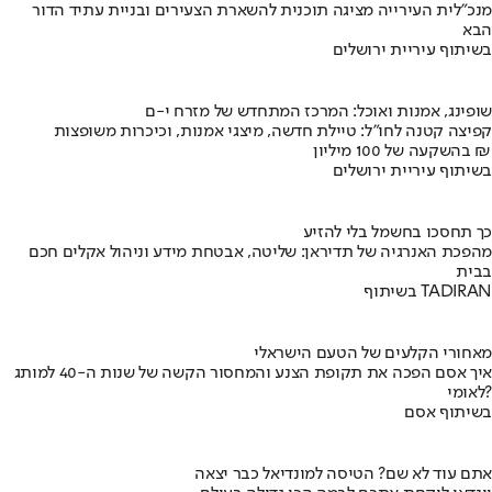
מנכ"לית העירייה מציגה תוכנית להשארת הצעירים ובניית עתיד הדור
הבא
בשיתוף עיריית ירושלים
שופינג, אמנות ואוכל: המרכז המתחדש של מזרח י-ם
קפיצה קטנה לחו"ל: טיילת חדשה, מיצגי אמנות, וכיכרות משופצות
בהשקעה של 100 מיליון ₪
בשיתוף עיריית ירושלים
כך תחסכו בחשמל בלי להזיע
מהפכת האנרגיה של תדיראן: שליטה, אבטחת מידע וניהול אקלים חכם
בבית
בשיתוף TADIRAN
מאחורי הקלעים של הטעם הישראלי
איך אסם הפכה את תקופת הצנע והמחסור הקשה של שנות ה-40 למותג
לאומי?
בשיתוף אסם
אתם עוד לא שם? הטיסה למונדיאל כבר יצאה