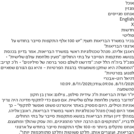
אוכל
מגזין
אנחנו מגייסים
English
X
חדשות
פוליטי
בכיר במשרד הבריאות חשף: "יש 100 אלף התקפות סייבר בחודש על
ארגוני הבריאות"
ראובן אליהו, מנהל טכנולוגיות ראשי במשרד הבריאות, אמר בדיון בכנסת
בנושא מתקפות הסייבר על בתי החולים: "מעין מלחמת עולם שלישית" •
מנכ"ל ביה"ח הלל יפה: "נדרשנו לשלם כופר ברמה של מיליונים" • ח"כ קריב:
"הממשלה היא שחקן משמעותי בהגנת הפרטיות - והיא גם הגורם שמאיים
לפגוע בפרטיות"
דניאל רוט-אבנרי
8/11/2021, 09:06
,עודכן
8/11/2021, 10:09
0
השמעה
יו"ר ועדת הבריאות ח"כ עידית סילמן., צילום: אורן בן חקון
"מדובר במעין מלחמת עולם שלישית. אם פעם כדי לתקוף מדינה היה צריך
אוניות וטילים, היום מספיק באתר אינטרנט פשוט ואפשר לתקוף" - כך
אמר היום (שני) מנהל טכנולוגיות ראשי במשרד הבריאות, ראובן אליהו,
במהלך דיון ועדת הבריאות בנושא מתקפות סייבר על בתי החולים.
לדבריו, "התוקפים הם הרבה יותר מהמגינים, וזה עסק שהולך ומתעצם.
אנחנו נתקלים ביותר מ-100 אלף התקפות סייבר בחודש על ארגוני
הבריאות, ועוצרים אותן. חלקן פשוטות וחלקן מתוחכמות יותר".