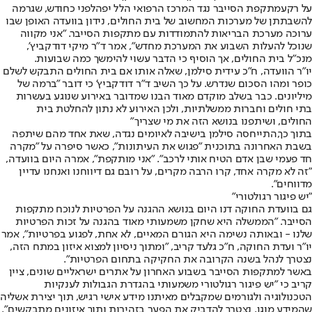
על רקע
מתקפת הסייבר נגד המרכז הרפואי הלל יפה
לפני כחודש, שגרמה
להשבתתן של מערכות המחשוב של בית החולים, נידון בוועדה האופן שבו
ערוכה מערכת הבריאות להתמודדות עם מתקפות הסייבר. "אני מקווה
שנוכל להעלות השבוע את המערכת מחדש", אמר ד"ר מיקי דודקביץ',
מנכ"ל בית החולים, אך הוסיף כי הדבר עשוי להימשך כמה שבועות.
יו"ר הוועדה, ח"כ עידית סילמן, שאלה אותו אם בית החולים התבקש לשלם
כופר ומהו הסכום שנדרש. על כך השיב ד"ר דודקביץ' כי דובר "ברמה של
מיליונים. כבר בשלב מוקדם מאוד הבנו שמדובר באירוע שנוגע בעשרות
בתי חולים וחברות ממשלתיות, ולכן האירוע לא נתון להחלטת בית
החולים, ושיתפנו בנושא הזה את מי שצריך"
בתוך כך,
התייחסה סילמן בישיבה לאיומים נגדה
, שאת אחד מהם שיתפה
בשבת האחרונה בתוכנית "פגוש את העיתונות", כאשר סיפרה על "מקרה
חד פעמי שבן אדם הטיח אותי לרכב". "אני מותקפת", אמרה היום בוועדה,
"זה לא מקרה אחד, קרו הרבה מקרים, על רובם גם דיווחנו ואנחנו עדיין
מדווחים".
"יש פיגור רגולטורי"
גם בוועדת החוקה דנו היום בנושא ההגנה על הפרטיות לנוכח מתקפות
הסייבר. "הממשלה היא שחקן משמעותי מאוד בהגנה על זכות הפרטיות
שלנו - ובאותה נשימה היא הגורם המאיים, לא אחת, לפגוע בפרטיות", אמר
יו"ר ועדת החוקה, ח"כ גלעד קריב, "ומתוך ניסיון למצוא איזון במתח הזה,
נצטרך לנהל בשנה הקרובה את החקיקה בתחום הפרטיות".
באשר למתקפות הסייבר בשבוע האחרון על אתרים ישראליים שונים
, ציין
קריב כי "יש פיגור רגולטורי משמעותי בהגדרת הגבולות לענקיות
הטכנולוגיה ולגורמים שמקבלים מאיתנו מידע אישי רגיש, תוך יצירת אשליה
שהמידע מוגן. נצטרך להדביק את הפער בזהירות ותוך איזונים מתבקשים".