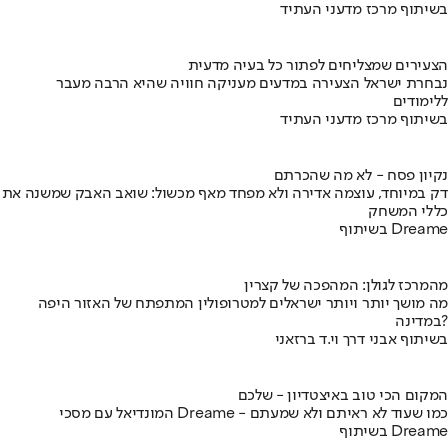
בשיתוף מרכז מדעני העתיד
הצעירים שמצליחים לפתור כל בעיה מדעית
נבחרת ישראל הצעירה במדעים מעניקה חוויה שהיא הרבה מעבר
ללימודים
בשיתוף מרכז מדעני העתיד
נקיון פסח - לא מה שהכרתם
דק במיוחד, עוצמה אדירה ולא מפחד מאף מכשול: שואב האבק שמשנה את
כללי המשחק
בשיתוף Dreame
מהמרכז לגולן: המהפכה של קצרין
מה מושך יותר ויותר ישראלים למטרופולין המתפתח של האזור היפה
במדינה?
בשיתוף אבני דרך וי.ד ברזאני
המקום הכי טוב באיצטדיון - שלכם
המונדיאל עם מסכי Dreame - כמו שעוד לא ראיתם ולא שמעתם
בשיתוף Dreame