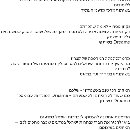
נבחרת ישראל הצעירה במדעים מעניקה חוויה שהיא הרבה מעבר
ללימודים
בשיתוף מרכז מדעני העתיד
נקיון פסח - לא מה שהכרתם
דק במיוחד, עוצמה אדירה ולא מפחד מאף מכשול: שואב האבק שמשנה את
כללי המשחק
בשיתוף Dreame
מהמרכז לגולן: המהפכה של קצרין
מה מושך יותר ויותר ישראלים למטרופולין המתפתח של האזור היפה
במדינה?
בשיתוף אבני דרך וי.ד ברזאני
המקום הכי טוב באיצטדיון - שלכם
המונדיאל עם מסכי Dreame - כמו שעוד לא ראיתם ולא שמעתם
בשיתוף Dreame
הזדמנות אחרונה להצטרף לנבחרות ישראל במדעים
בואו להכיר את חברי נבחרות ישראל במדעים שכבר מחכים לכם –
המיונים בעיצומם