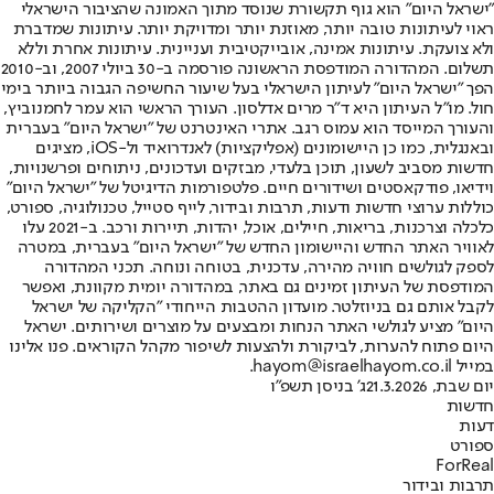
"ישראל היום" הוא גוף תקשורת שנוסד מתוך האמונה שהציבור הישראלי
ראוי לעיתונות טובה יותר, מאוזנת יותר ומדויקת יותר. עיתונות שמדברת
ולא צועקת. עיתונות אמינה, אובייקטיבית ועניינית. עיתונות אחרת וללא
תשלום. המהדורה המודפסת הראשונה פורסמה ב-30 ביולי 2007, וב-2010
הפך "ישראל היום" לעיתון הישראלי בעל שיעור החשיפה הגבוה ביותר בימי
חול. מו"ל העיתון היא ד"ר מרים אדלסון. העורך הראשי הוא עמר לחמנוביץ,
והעורך המייסד הוא עמוס רגב. אתרי האינטרנט של "ישראל היום" בעברית
ובאנגלית, כמו כן היישומונים (אפליקציות) לאנדרואיד ול-iOS, מציגים
חדשות מסביב לשעון, תוכן בלעדי, מבזקים ועדכונים, ניתוחים ופרשנויות,
וידיאו, פודקאסטים ושידורים חיים. פלטפורמות הדיגיטל של "ישראל היום"
כוללות ערוצי חדשות ודעות, תרבות ובידור, לייף סטייל, טכנולוגיה, ספורט,
כלכלה וצרכנות, בריאות, חיילים, אוכל, יהדות, תיירות ורכב. ב-2021 עלו
לאוויר האתר החדש והיישומון החדש של "ישראל היום" בעברית, במטרה
לספק לגולשים חוויה מהירה, עדכנית, בטוחה ונוחה. תכני המהדורה
המודפסת של העיתון זמינים גם באתר, במהדורה יומית מקוונת, ואפשר
לקבל אותם גם בניוזלטר. מועדון ההטבות הייחודי "הקליקה של ישראל
היום" מציע לגולשי האתר הנחות ומבצעים על מוצרים ושירותים. ישראל
היום פתוח להערות, לביקורת ולהצעות לשיפור מקהל הקוראים. פנו אלינו
במייל hayom@israelhayom.co.il.
יום שבת, 21.3.2026
ג' בניסן תשפ"ו
חדשות
דעות
ספורט
ForReal
תרבות ובידור