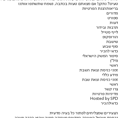
טעינו? נתקן! אם מצאתם טעות בכתבה, נשמח שתשתפו אותנו
בריאות
הגנת הפרטיות
מדורים
ספורט
דעות
תרבות ובידור
לייף סטייל
הורוסקופ
שישבת
סוף שבוע
כדאי להכיר
סיפור המשק הישראלי
נדל"ן
ראשי
זמני כניסת וצאת השבת
מידע כללי
זמני כניסת וצאת שבת
ראשי
צרו קשר
מדיניות פרטיות
Hosted by SPD
כדאי
להכיר
הצעירים שמצליחים לפתור כל בעיה מדעית