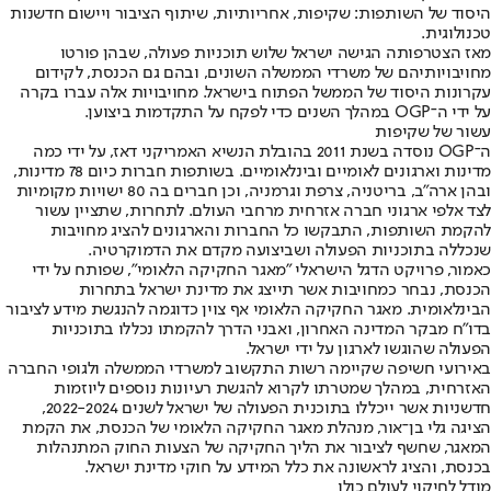
היסוד של השותפות: שקיפות, אחריותיות, שיתוף הציבור ויישום חדשנות
טכנולוגית.
מאז הצטרפותה הגישה ישראל שלוש תוכניות פעולה, שבהן פורטו
מחויבויותיהם של משרדי הממשלה השונים, ובהם גם הכנסת, לקידום
עקרונות היסוד של הממשל הפתוח בישראל. מחויבויות אלה עברו בקרה
על ידי ה־OGP במהלך השנים כדי לפקח על התקדמות ביצוען.
עשור של שקיפות
ה־OGP נוסדה בשנת 2011 בהובלת הנשיא האמריקני דאז, על ידי כמה
מדינות וארגונים לאומיים ובינלאומיים. בשותפות חברות כיום 78 מדינות,
ובהן ארה"ב, בריטניה, צרפת וגרמניה, וכן חברים בה 80 ישויות מקומיות
לצד אלפי ארגוני חברה אזרחית מרחבי העולם. לתחרות, שתציין עשור
להקמת השותפות, התבקשו כל החברות והארגונים להציג מחויבות
שנכללה בתוכניות הפעולה ושביצועה מקדם את הדמוקרטיה.
כאמור, פרויקט הדגל הישראלי "מאגר החקיקה הלאומי", שפותח על ידי
הכנסת, נבחר כמחויבות אשר תייצג את מדינת ישראל בתחרות
הבינלאומית. מאגר החקיקה הלאומי אף צוין כדוגמה להנגשת מידע לציבור
בדו"ח מבקר המדינה האחרון, ואבני הדרך להקמתו נכללו בתוכניות
הפעולה שהוגשו לארגון על ידי ישראל.
באירועי חשיפה שקיימה רשות התקשוב למשרדי הממשלה ולגופי החברה
האזרחית, במהלך שמטרתו לקרוא להגשת רעיונות נוספים ליוזמות
חדשניות אשר ייכללו בתוכנית הפעולה של ישראל לשנים 2022-2024,
הציגה גלי בן־אור, מנהלת מאגר החקיקה הלאומי של הכנסת, את הקמת
המאגר, שחשף לציבור את הליך החקיקה של הצעות החוק המתנהלות
בכנסת, והציג לראשונה את כלל המידע על חוקי מדינת ישראל.
מודל לחיקוי לעולם כולו