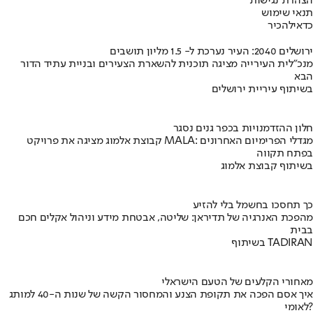
הצהרת נגישות
תנאי שימוש
כדאי
להכיר
ירושלים 2040: העיר נערכת ל- 1.5 מליון תושבים
מנכ"לית העירייה מציגה תוכנית להשארת הצעירים ובניית עתיד הדור
הבא
בשיתוף עיריית ירושלים
חלון ההזדמנויות בכפר גנים נסגר
קבוצת אלמוג מציגה את פרויקט MALA: מגדלי הפרימיום האחרונים
בפתח תקווה
בשיתוף קבוצת אלמוג
כך תחסכו בחשמל בלי להזיע
מהפכת האנרגיה של תדיראן: שליטה, אבטחת מידע וניהול אקלים חכם
בבית
בשיתוף TADIRAN
מאחורי הקלעים של הטעם הישראלי
איך אסם הפכה את תקופת הצנע והמחסור הקשה של שנות ה-40 למותג
לאומי?