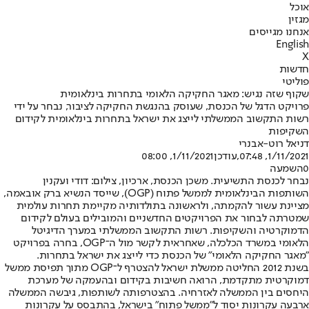
אוכל
מגזין
אנחנו מגייסים
English
X
חדשות
פוליטי
שקוף שזה נגיש: מאגר החקיקה הלאומי בתחרות בינלאומית
פרויקט הדגל של הכנסת, שעוסק בהנגשת החקיקה לציבור, נבחר על ידי
רשות התקשוב הממשלתי לייצג את ישראל בתחרות בינלאומית לקידום
השקיפות
דניאל רוט-אבנרי
1/11/2021, 07:48
,עודכן
1/11/2021, 08:00
0
השמעה
נבחר לכנסת התשיעית. משכן הכנסת, ארכיון, צילום: דודי ועקנין
השותפות הבינלאומית לממשל פתוח (OGP), שייסד הנשיא ברק אובאמה,
מציינת עשור להקמתה, ולראשונה בתולדותיה מקיימת תחרות עולמית
שמטרתה לבחור את הפרויקטים החדשניים והמובילים בעולם לקידום
הדמוקרטיה והשקיפות. רשות התקשוב הממשלתי במערך הדיגיטל
הלאומי במשרד הכלכלה, שאחראית לקשר מול ה־OGP, בחרה בפרויקט
"מאגר החקיקה הלאומי" של הכנסת כדי לייצג את ישראל בתחרות.
בשנת 2012 החליטה ממשלת ישראל להצטרף ל־OGP מתוך תפיסת ממשל
דמוקרטית מתקדמת, הרואה חשיבות בקידום ובהעמקה של מערכת
היחסים בין הממשלה לאזרחיה. בהצטרפותה לשותפות, גיבשה הממשלה
ארבעה עקרונות יסוד ל"ממשל פתוח" בישראל, בהתבסס על עקרונות