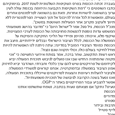
בעברה זכתה הכנסת בפרס השקיפות השלטונית לשנת 2017. בנימוקיהם
כתבו השופטים כי "רמת השקיפות הקבועה והיזומה בכנסת עולה לעין
ערוך בהשוואה לרשויות אחרות, וזאת גם בהשוואה לפרלמנטים אחרים
בעולם, ומאפשרת לכל אזרח 'להיכנס' אל תוך העשייה הפרלמנטרית ללא
תיווך ולעקוב מקרוב אחר הפעילות השוטפת במשכן".
מנכ"ל הכנסת, גיל סגל, אמר ל"ישראל היום" כי "מדובר בהישג משמעותי
המשמש עדות נוספת להגשמת מחויבותה של הכנסת לערכי המצוינות.
שיקוף מלא, איכותי, מהימן ומיידי של הליכי החקיקה והפיקוח על
הממשלה של הכנסת, לכלל הציבור הישראלי ובכלים ידידותיים, מיצב את
הכנסת כמוסד הציבורי המוביל במדינה; עתה ניתנה לנו האפשרות להיות
מודל לחיקוי בעולם כולו, וכולי תקווה שגם ננצח".
ראש רשות התקשוב, שחר ברכה, אמר בפתח אירועי החשיפה כי "אני
מקווה שהמתווה החדש שבו אנו פועלים לגיבוש תוכנית הפעולה יביא
לקידומם של פרויקטים שיש להם ערך כלכלי וחברתי, ושהדבר יביא לחיזוק
אמון הציבור בממשלה ובדמוקרטיה. אנחנו קוראים למשרדי הממשלה
ולציבור להעלות רעיונות והצעות לפרויקטים שייכללו בתוכנית הפעולה,
ואנו נפעל בשנה הקרובה לגיבושה של תוכנית משמעותית".
אפשר להצביע עבור הפרויקטים ב
אתר ה־OGP
.
טעינו? נתקן! אם מצאתם טעות בכתבה, נשמח שתשתפו אותנו
הכנסת
מדורים
ספורט
תרבות ובידור
לייף סטייל
אוכל