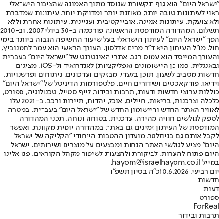
"ישראל היום" הוא גוף תקשורת שנוסד מתוך האמונה שהציבור הישראלי
ראוי לעיתונות טובה יותר, מאוזנת יותר ומדויקת יותר. עיתונות שמדברת
ולא צועקת. עיתונות אמינה, אובייקטיבית ועניינית. עיתונות אחרת וללא
תשלום. המהדורה המודפסת הראשונה פורסמה ב-30 ביולי 2007, וב-2010
הפך "ישראל היום" לעיתון הישראלי בעל שיעור החשיפה הגבוה ביותר בימי
חול. מו"ל העיתון היא ד"ר מרים אדלסון. העורך הראשי הוא עמר לחמנוביץ,
והעורך המייסד הוא עמוס רגב. אתרי האינטרנט של "ישראל היום" בעברית
ובאנגלית, כמו כן היישומונים (אפליקציות) לאנדרואיד ול-iOS, מציגים
חדשות מסביב לשעון, תוכן בלעדי, מבזקים ועדכונים, ניתוחים ופרשנויות,
וידיאו, פודקאסטים ושידורים חיים. פלטפורמות הדיגיטל של "ישראל היום"
כוללות ערוצי חדשות ודעות, תרבות ובידור, לייף סטייל, טכנולוגיה, ספורט,
כלכלה וצרכנות, בריאות, חיילים, אוכל, יהדות, תיירות ורכב. ב-2021 עלו
לאוויר האתר החדש והיישומון החדש של "ישראל היום" בעברית, במטרה
לספק לגולשים חוויה מהירה, עדכנית, בטוחה ונוחה. תכני המהדורה
המודפסת של העיתון זמינים גם באתר, במהדורה יומית מקוונת, ואפשר
לקבל אותם גם בניוזלטר. מועדון ההטבות הייחודי "הקליקה של ישראל
היום" מציע לגולשי האתר הנחות ומבצעים על מוצרים ושירותים. ישראל
היום פתוח להערות, לביקורת ולהצעות לשיפור מקהל הקוראים. פנו אלינו
במייל hayom@israelhayom.co.il.
יום רביעי, 10.6.2026
כ"ה בסיון תשפ"ו
חדשות
דעות
ספורט
ForReal
תרבות ובידור