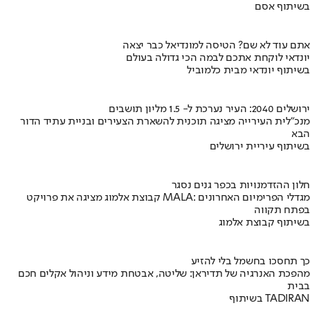
בשיתוף אסם
אתם עוד לא שם? הטיסה למונדיאל כבר יצאה
יונדאי לוקחת אתכם לבמה הכי גדולה בעולם
בשיתוף יונדאי מבית כלמוביל
ירושלים 2040: העיר נערכת ל- 1.5 מליון תושבים
מנכ"לית העירייה מציגה תוכנית להשארת הצעירים ובניית עתיד הדור
הבא
בשיתוף עיריית ירושלים
חלון ההזדמנויות בכפר גנים נסגר
קבוצת אלמוג מציגה את פרויקט MALA: מגדלי הפרימיום האחרונים
בפתח תקווה
בשיתוף קבוצת אלמוג
כך תחסכו בחשמל בלי להזיע
מהפכת האנרגיה של תדיראן: שליטה, אבטחת מידע וניהול אקלים חכם
בבית
בשיתוף TADIRAN