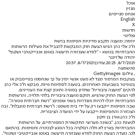
אוכל
מגזין
אנחנו מגייסים
English
X
חדשות
פוליטי
יוזמה: מועצה תקבע מדיניות חסימות ברשת
ח"כ אלי כהן הגיש הצעת חוק המבקשת להגביל את פעילות הרשתות
החברתיות בנושא • "לוודא שצנזורה תיעשה באופן אובייקטיבי ושקוף"
יהודה שלזינגר
8/7/2021, 20:23
,עודכן
8/7/2021, 20:37
0
השמעה
, צילום: GettyImages
בעקבות המרמור מצד לא מעט אנשי ימין על כך שנחסמו בפייסבוק או
בטוויטר בשבועות האחרונים, בטענה לסתימת פיות, מבקש ח"כ אלי כהן
להקים "מועצה ציבורית" שתדון בסוגיה ותאזן קצת את העניינים.
לפי הצעת החוק שהגיש, תוקם מועצה ציבורית בלתי תלויה, והרשתות
החברתיות יוכלו להיות מוגדרות בשני אופנים: "רשת חברתית פטורה",
שבה חסימות ייקבעו רק על ידי בית משפט; ו"רשת חברתית מוגבלת", ובה
הצנזורה והחסימות ייקבעו על ידי הוועדה הציבורית.
ח"כ כהן,אורן בן חקון
לטענת כהן, "בשונה מערוצי התקשורת המסורתיים, על הרשתות
החברתיות בארץ לא חלה רגולציה בכל הנוגע לצנזורה וחסימות. בהתאם
לכך, נועדה הצעת החוק לוודא שצנזורה תיעשה באופן אובייקטיבי ושקוף".