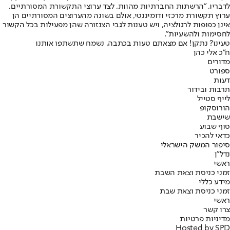
לדבריו, "הרשתות החברתיות מהוות, לצד ערוצי התקשורת המסורתיים,
ערוץ תקשורת מרכזי ודומיננטי, אולם בשונה מהערוצים המסורתיים הן
אינן כפופות לרגולציה, ויש טענות לגבי הצנזורה שהן מפעילות בכל הקשור
לחסימות ולהשעיות".
טעינו? נתקן! אם מצאתם טעות בכתבה, נשמח שתשתפו אותנו
ח"כ אלי כהן
מדורים
ספורט
דעות
תרבות ובידור
לייף סטייל
הורוסקופ
שישבת
סוף שבוע
כדאי להכיר
סיפור המשק הישראלי
נדל"ן
ראשי
זמני כניסת וצאת השבת
מידע כללי
זמני כניסת וצאת שבת
ראשי
צרו קשר
מדיניות פרטיות
Hosted by SPD