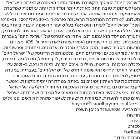
"ישראל היום" הוא גוף תקשורת שנוסד מתוך האמונה שהציבור הישראלי
ראוי לעיתונות טובה יותר, מאוזנת יותר ומדויקת יותר. עיתונות שמדברת
ולא צועקת. עיתונות אמינה, אובייקטיבית ועניינית. עיתונות אחרת וללא
תשלום. המהדורה המודפסת הראשונה פורסמה ב-30 ביולי 2007, וב-2010
הפך "ישראל היום" לעיתון הישראלי בעל שיעור החשיפה הגבוה ביותר בימי
חול. מו"ל העיתון היא ד"ר מרים אדלסון. העורך הראשי הוא עמר לחמנוביץ,
והעורך המייסד הוא עמוס רגב. אתרי האינטרנט של "ישראל היום" בעברית
ובאנגלית, כמו כן היישומונים (אפליקציות) לאנדרואיד ול-iOS, מציגים
חדשות מסביב לשעון, תוכן בלעדי, מבזקים ועדכונים, ניתוחים ופרשנויות,
וידיאו, פודקאסטים ושידורים חיים. פלטפורמות הדיגיטל של "ישראל היום"
כוללות ערוצי חדשות ודעות, תרבות ובידור, לייף סטייל, טכנולוגיה, ספורט,
כלכלה וצרכנות, בריאות, חיילים, אוכל, יהדות, תיירות ורכב. ב-2021 עלו
לאוויר האתר החדש והיישומון החדש של "ישראל היום" בעברית, במטרה
לספק לגולשים חוויה מהירה, עדכנית, בטוחה ונוחה. תכני המהדורה
המודפסת של העיתון זמינים גם באתר, במהדורה יומית מקוונת, ואפשר
לקבל אותם גם בניוזלטר. מועדון ההטבות הייחודי "הקליקה של ישראל
היום" מציע לגולשי האתר הנחות ומבצעים על מוצרים ושירותים. ישראל
היום פתוח להערות, לביקורת ולהצעות לשיפור מקהל הקוראים. פנו אלינו
במייל hayom@israelhayom.co.il.
יום רביעי, 25.3.2026
ז' בניסן תשפ"ו
חדשות
דעות
ספורט
ForReal
תרבות ובידור