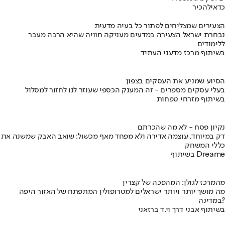
כדאי
להכיר
הצעירים שמצליחים לפתור כל בעיה מדעית
נבחרת ישראל הצעירה במדעים מעניקה חוויה שהיא הרבה מעבר
ללימודים
בשיתוף מרכז מדעני העתיד
הסיוע שמניע את העסקים בצפון
בעלי עסקים מספרים - זה המענק הכספי שעוזר לנו לחזור למסלול
בשיתוף מזרחי טפחות
נקיון פסח - לא מה שהכרתם
דק במיוחד, עוצמה אדירה ולא מפחד מאף מכשול: שואב האבק שמשנה את
כללי המשחק
בשיתוף Dreame
מהמרכז לגולן: המהפכה של קצרין
מה מושך יותר ויותר ישראלים למטרופולין המתפתח של האזור היפה
במדינה?
בשיתוף אבני דרך וי.ד ברזאני