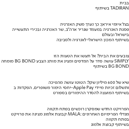
בבית
בשיתוף TADIRAN
בצל איומי איראן: כך נערך משק האנרגיה
פסגת האנרגיה במעמד שגריר ארה"ב, שר האנרגיה ובכירי התעשייה
בישראל ובעולם
בשיתוף המכון הישראלי לאנרגיה ולסביבה
צובעים את הבית? אל תעשו את הטעות הזו
מומחה BG BOND עושה סדר על המדפים ומציג את מותג הצבע SIMPLY
בשיתוף BG BOND
שיא של 600 מיליון שקל: הטוטו עושה מהפיכה
יחסי הימור משופרים, הפקדות ב-Apple Pay ותשלום זכיות מיידי
בשיתוף המועצה להסדר ההימורים בספורט
הפרויקט החדש שמסקרן רוכשים בפתח תקווה
קבוצת אלמוג מציגה את פרויקט MALA: מגדלי הפרימיום האחרונים
בפתח תקווה
בשיתוף קבוצת אלמוג