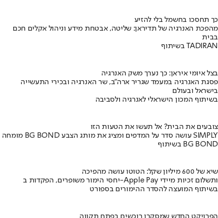
כך תחסכו בחשמל בלי להזיע
מהפכת האנרגיה של תדיראן: שליטה, אבטחת מידע וניהול אקלים חכם
בבית
בשיתוף TADIRAN
בצל איומי איראן: כך נערך משק האנרגיה
פסגת האנרגיה במעמד שגריר ארה"ב, שר האנרגיה ובכירי התעשייה
בישראל ובעולם
בשיתוף המכון הישראלי לאנרגיה ולסביבה
צובעים את הבית? אל תעשו את הטעות הזו
מומחה BG BOND עושה סדר על המדפים ומציג את מותג הצבע SIMPLY
בשיתוף BG BOND
שיא של 600 מיליון שקל: הטוטו עושה מהפיכה
יחסי הימור משופרים, הפקדות ב-Apple Pay ותשלום זכיות מיידי
בשיתוף המועצה להסדר ההימורים בספורט
הפרויקט החדש שמסקרן רוכשים בפתח תקווה