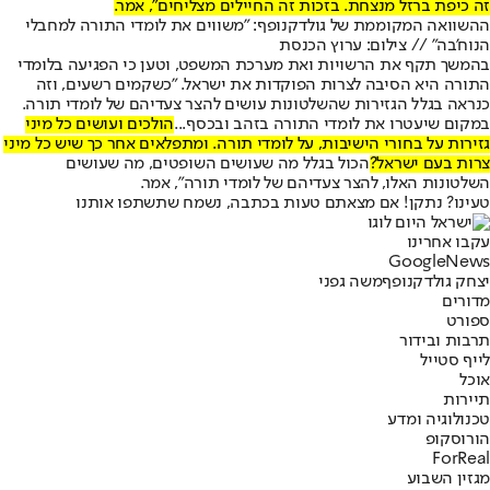
זה כיפת ברזל מנצחת. בזכות זה החיילים מצליחים", אמר.
ההשוואה המקוממת של גולדקנופף: "משווים את לומדי התורה למחבלי
הנוח'בה" // צילום: ערוץ הכנסת
בהמשך תקף את הרשויות ואת מערכת המשפט, וטען כי הפגיעה בלומדי
התורה היא הסיבה לצרות הפוקדות את ישראל. "כשקמים רשעים, וזה
כנראה בגלל הגזירות שהשלטונות עושים להצר צעדיהם של לומדי תורה.
במקום שיעטרו את לומדי התורה בזהב ובכסף...
הולכים ועושים כל מיני
גזירות על בחורי הישיבות, על לומדי תורה. ומתפלאים אחר כך שיש כל מיני
צרות בעם ישראל?
הכול בגלל מה שעושים השופטים, מה שעושים
השלטונות האלו, להצר צעדיהם של לומדי תורה", אמר.
טעינו? נתקן! אם מצאתם טעות בכתבה, נשמח שתשתפו אותנו
עקבו אחרינו
G
o
o
g
l
e
News
יצחק גולדקנופף
משה גפני
מדורים
ספורט
תרבות ובידור
לייף סטייל
אוכל
תיירות
טכנולוגיה ומדע
הורוסקופ
ForReal
מגזין השבוע