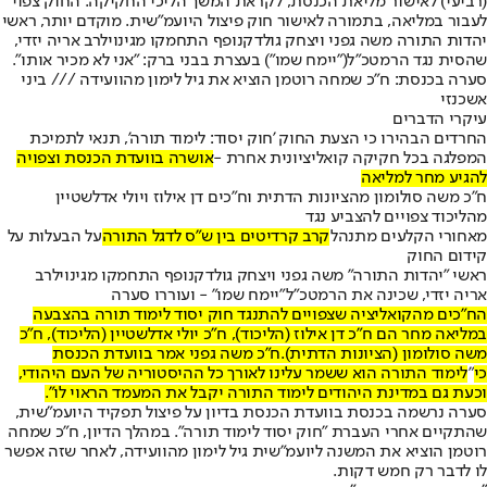
(רביעי) לאישור מליאת הכנסת, לקראת המשך הליכי החקיקה. החוק צפוי
לעבור במליאה, בתמורה לאישור חוק פיצול היועמ"שית. מוקדם יותר, ראשי
יהדות התורה משה גפני ויצחק גולדקנופף התחמקו מגינוי
לרב אריה יזדי,
שהסית נגד הרמטכ"ל
("יימח שמו") בעצרת בבני ברק: "אני לא מכיר אותו".
סערה בכנסת: ח"כ שמחה רוטמן הוציא את גיל לימון מהוועידה /// ביני
אשכנזי
עיקרי הדברים
החרדים הבהירו כי הצעת החוק 'חוק יסוד: לימוד תורה', תנאי לתמיכת
המפלגה בכל חקיקה קואליציונית אחרת -
אושרה בוועדת הכנסת וצפויה
להגיע מחר למליאה
ח"כ משה סולומון מהציונות הדתית וח"כים דן אילוז ויולי אדלשטיין
מהליכוד צפויים להצביע נגד
מאחורי הקלעים מתנהל
קרב קרדיטים בין ש"ס לדגל התורה
על הבעלות על
קידום החוק
ראשי "יהדות התורה" משה גפני ויצחק גולדקנופף התחמקו מגינוי
לרב
אריה יזדי, שכינה את הרמטכ"ל
"יימח שמו" - ועוררו סערה
הח"כים מהקואליציה שצפויים להתנגד חוק יסוד לימוד תורה בהצבעה
במליאה מחר הם ח"כ דן אילוז (הליכוד), ח"כ יולי אדלשטיין (הליכוד), ח"כ
משה סולומון (הציונות הדתית).
ח"כ משה גפני אמר בוועדת הכנסת
כי
"
לימוד התורה הוא ששמר עלינו לאורך כל ההיסטוריה של העם היהודי,
וכעת גם במדינת היהודים לימוד התורה יקבל את המעמד הראוי לו".
סערה נרשמה בכנסת בוועדת הכנסת בדיון על פיצול תפקיד היועמ"שית,
שהתקיים אחרי העברת "חוק יסוד לימוד תורה". במהלך הדיון, ח"כ שמחה
רוטמן הוציא את המשנה ליועמ"שית גיל לימון מהוועידה, לאחר שזה אפשר
לו לדבר רק חמש דקות.