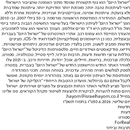
"ישראל היום" הוא גוף תקשורת שנוסד מתוך האמונה שהציבור הישראלי
ראוי לעיתונות טובה יותר, מאוזנת יותר ומדויקת יותר. עיתונות שמדברת
ולא צועקת. עיתונות אמינה, אובייקטיבית ועניינית. עיתונות אחרת וללא
תשלום. המהדורה המודפסת הראשונה פורסמה ב-30 ביולי 2007, וב-2010
הפך "ישראל היום" לעיתון הישראלי בעל שיעור החשיפה הגבוה ביותר בימי
חול. מו"ל העיתון היא ד"ר מרים אדלסון. העורך הראשי הוא עמר לחמנוביץ,
והעורך המייסד הוא עמוס רגב. אתרי האינטרנט של "ישראל היום" בעברית
ובאנגלית, כמו כן היישומונים (אפליקציות) לאנדרואיד ול-iOS, מציגים
חדשות מסביב לשעון, תוכן בלעדי, מבזקים ועדכונים, ניתוחים ופרשנויות,
וידיאו, פודקאסטים ושידורים חיים. פלטפורמות הדיגיטל של "ישראל היום"
כוללות ערוצי חדשות ודעות, תרבות ובידור, לייף סטייל, טכנולוגיה, ספורט,
כלכלה וצרכנות, בריאות, חיילים, אוכל, יהדות, תיירות ורכב. ב-2021 עלו
לאוויר האתר החדש והיישומון החדש של "ישראל היום" בעברית, במטרה
לספק לגולשים חוויה מהירה, עדכנית, בטוחה ונוחה. תכני המהדורה
המודפסת של העיתון זמינים גם באתר, במהדורה יומית מקוונת, ואפשר
לקבל אותם גם בניוזלטר. מועדון ההטבות הייחודי "הקליקה של ישראל
היום" מציע לגולשי האתר הנחות ומבצעים על מוצרים ושירותים. ישראל
היום פתוח להערות, לביקורת ולהצעות לשיפור מקהל הקוראים. פנו אלינו
במייל hayom@israelhayom.co.il.
יום שלישי, 30.6.2026
ט"ו בתמוז תשפ"ו
חדשות
דעות
ספורט
ForReal
תרבות ובידור