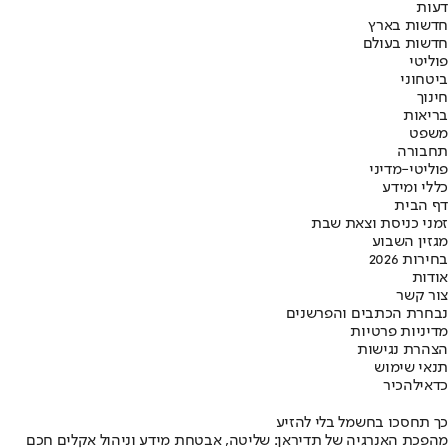
דעות
חדשות בארץ
חדשות בעולם
פוליטי
ביטחוני
חינוך
בריאות
משפט
תחבורה
פוליטי-מדיני
כללי ומידע
דף הבית
זמני כניסת וצאת שבת
מגזין השבוע
בחירות 2026
אודות
צור קשר
נבחרת הכתבים והפרשנים
מדיניות פרטיות
הצהרת נגישות
תנאי שימוש
כדאי
להכיר
כך תחסכו בחשמל בלי להזיע
מהפכת האנרגיה של תדיראן: שליטה, אבטחת מידע וניהול אקלים חכם