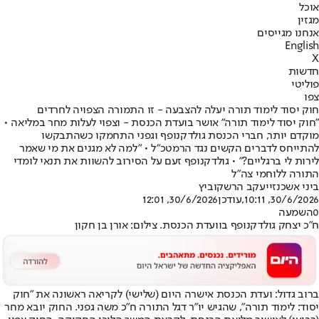
אוכל
מגזין
אנחנו מגייסים
English
X
חדשות
פוליטי
צפו
חוק יסוד לימוד תורה יעלה להצבעה - זו התמורה הצפויה לחרדים
"חוק יסוד לימוד תורה" אושר בועדת הכנסת - וצפוי לעלות מחר במליאה •
מוקדם יותר, חברי הכנסת גולדקנופף וגפני התחמקו כשהתבקשו
להתייחס לדברים הקשים נגד הרמטכ"ל • "למה לא מגנים את מי שאמר
לירות לי ברגליים?" • גולדקנופף זעם על הסירוב להשוות את תנאי לומדי
התורה ללוחמי צה"ל
ביני אשכנזי
יעקב הרשקוביץ
30/6/2026, 10:11
,עודכן
30/6/2026, 12:01
0
השמעה
ח"כ יצחק גולדקנופף בוועדת הכנסת. צילום: אורן בן חקון
ברוב גדול: ועדת הכנסת אישרה היום (שלישי) לקריאה ראשונה את "
חוק
יסוד: לימוד תורה
", שהגיש יו"ר דגל התורה ח"כ משה גפני. החוק יובא מחר