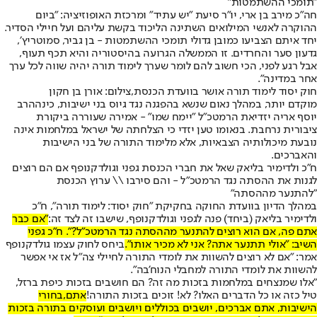
"תומכי ההשתמטות"
חה"כ מירב בן ארי, יו"ר סיעת "יש עתיד" ומרכזת האופוזיציה: "ביום
ההוקרה לאנשי המילואים השתינה הליכוד בקשת עליהם ועל חיילי הסדיר.
‏יחד איתם הצביעו כמובן גדולי תומכי ההשתמטות - בן גביר, סמוטריץ׳,
גדעון סער והחרדים. ‏זו הממשלה הגרועה בהיסטוריה והיא תכף תעוף,
אבל רגע לפני, הכי חשוב להם לומר שערך לימוד תורה יהיה שווה לכל ערך
אחר במדינה".
חוק יסוד לימוד תורה אושר בוועדת הכנסת,צילום: אורן בן חקון
מוקדם יותר, במהלך נאום שנשא בהפגנה נגד גיוס בני ישיבות, כינה
הרב
יוסף אריה יזדי
את הרמטכ"ל "יימח שמו" - אמירה שעוררה ביקורת
ציבורית נרחבת. בנאומו טען יזדי כי הצלחתה של ישראל במלחמות אינה
נובעת מיכולותיה הצבאיות, אלא מלימוד התורה של בני הישיבות
והאברכים.
ח״כ ולדימיר בליאק שאל את חברי הכנסת גפני וגולדקנופף אם הם רוצים
לגנות את ההסתה נגד הרמטכ"ל - והם סירבו \\ ערוץ הכנסת
"להתנער מההסתה"
במהלך הדיון בוועדת החוקה בחקיקת "חוק יסוד: לימוד תורה", ח"כ
ולדימיר בליאק (ביחד) פנה לגפני וגולדקנופף, שישבו זה לצד זה:
"אם כבר
אתם פה, אם הוא רוצים להתנער מההסתה נגד הרמטכ"ל?". ח"כ גפני
השיב: "אולי תתנער אתה? אני לא מכיר אותו".
ביחס לחוק עצמו גולדקנופף
אמר: "אם לא רוצים להשוות את לומדי התורה לחיילי צה"ל אז אי אפשר
להשוות את לומדי התורה למחבלי הנוח'בה".
"אלו שמנצחים במלחמות בזכות מה זה? הם חושבים בזכות כיפת ברזל,
טיל כזה או כל הדברים האלו? לא! זוכים בזכות התורה!
אתם,
בחורי
הישיבות
, אתם אברכים, יושבים בכוללים ויושבים ועוסקים בתורה בזכות