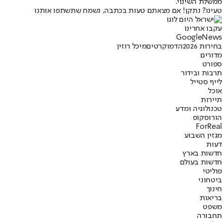
ממשלת השינוי.
טעינו? נתקן! אם מצאתם טעות בכתבה, נשמח שתשתפו אותנו
עקבו אחרינו
G
o
o
g
l
e
News
בחירות 2026
הדמוקרטים
מיכל רוזין
מדורים
ספורט
תרבות ובידור
לייף סטייל
אוכל
תיירות
טכנולוגיה ומדע
הורוסקופ
ForReal
מגזין השבוע
דעות
חדשות בארץ
חדשות בעולם
פוליטי
ביטחוני
חינוך
בריאות
משפט
תחבורה