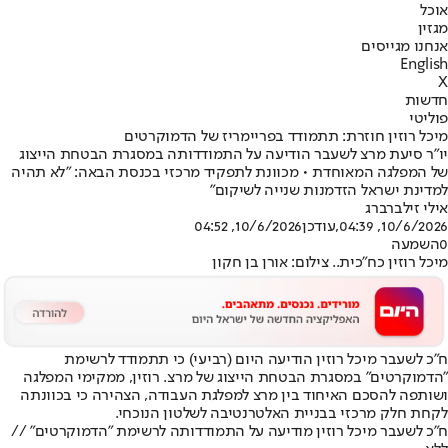
אוכל
מגזין
אנחנו מגייסים
English
X
חדשות
פוליטי
מיכל רוזין חוזרת: תתמודד בפריימריז של הדמוקרטים
יו"ר סיעת מרצ לשעבר הודיעה על התמודדותה במסגרת הבטחת הייצוג
של המפלגה המאוחדת • מכוונת לתפקיד מרכזי בכנסת הבאה: "לא תהיה
למדינת ישראל הזדמנות שנייה לשיקום"
אילי זילברברג
10/6/2026, 04:39
,עודכן
10/6/2026, 04:52
0
השמעה
מיכל רוזין כח"כית.. צילום: אורן בן חקון
ח"כ לשעבר מיכל רוזין הודיעה היום (רביעי) כי תתמודד לרשימת
"הדמוקרטים" במסגרת הבטחת הייצוג של מרצ. רוזין, ממקימי המפלגה
ושותפה להסכם האיחוד בין מרצ למפלגת העבודה, הצהירה כי בכוונתה
לקחת חלק מרכזי בבניית האלטרנטיבה לשלטון הנוכחי.
ח"כ לשעבר מיכל רוזין מודיעה על התמודדותה לרשימת "הדמוקרטים" //