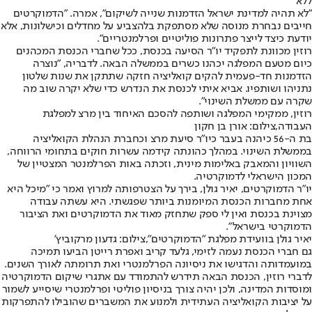
ללא
"לא תהיה למדינת ישראל הזדמנות שנייה לשיקום", אמרה. "הדמוקרטים
חייבים נבחרת מנוסה שלא מסתפקת בלהצביע על מחדלים וכישלונות, אלא
יודעת כיצד לייצר פתרונות פוליטיים ופרלמנטריים".
רוזין מכוונת לתפקיד יו"ר הסיעה בכנסת, ככל שחברי הכנסת המכהנים
כיום מטעם המפלגה יכהנו כשרים בממשלה הבאה. לדבריה, "נוצרה
הזדמנות חד-פעמית להקים קואליציה חזקה שתתקן את שנות שלטון
נתניהו ושותפיו. אביא איתי לכנסת את הנדרש כדי שלא יקרה שוב מה
שקרה עם ממשלת השינוי".
רוזין, ממקימי המפלגה ושותפה להסכם האיחוד בין מרצ למפלגת
העבודה,צילום: אורן בן חקון
בת ה-56 כיהנה בעבר כיו"ר סיעת מרצ וכחברת הנהלת הקואליציה
בממשלת השינוי. במהלך כהונתה קידמה עשרות חוקים בתחומי הרווחה,
השוויון והמאבק באלימות מינית, וזכתה באות הפרלמנטר המצטיין של
המכון הישראלי לדמוקרטיה.
יו"ר הדמוקרטים, יאיר גולן, בירך על הצטרפותה למרוץ ואמר כי "מיכל היא
אחת מחברות הכנסת המיומנות ביותר שפגשתי. היא עשתה עבודה
מצוינת בכנסת ואין לי ספק שתחזק מאוד את הדמוקרטים ואת הציבור
הדמוקרטי בישראל".
יאיר גולן בוועידת מפלגת "הדמוקרטים",צילום: גדעון מרקוביץ'
גם חברי הכנסת נעמה לזימי, גלעד קריב ואפרת רייטן הביעו תמיכה
במועמדותה והדגישו את ניסיונה הפרלמנטרי ואת תרומתה לאורך השנים.
לדברי רוזין, הכנסת הבאה תידרש להתמודד עם אתגרי שיקום הדמוקרטיה
ומוסדות המדינה, ולכן יהיה צורך בניסיון פוליטי ופרלמנטרי שיסייע לשמור
על יציבות הקואליציה העתידית ולמנוע את המשברים שהובילו להתפרקות