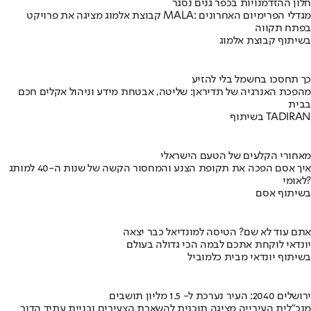
חלון ההזדמנויות בכפר גנים נסגר
קבוצת אלמוג מציגה את פרויקט MALA: מגדלי הפרימיום האחרונים
בפתח תקווה
בשיתוף קבוצת אלמוג
כך תחסכו בחשמל בלי להזיע
מהפכת האנרגיה של תדיראן: שליטה, אבטחת מידע וניהול אקלים חכם
בבית
בשיתוף TADIRAN
מאחורי הקלעים של הטעם הישראלי
איך אסם הפכה את תקופת הצנע והמחסור הקשה של שנות ה-40 למותג
לאומי?
בשיתוף אסם
אתם עוד לא שם? הטיסה למונדיאל כבר יצאה
יונדאי לוקחת אתכם לבמה הכי גדולה בעולם
בשיתוף יונדאי מבית כלמוביל
ירושלים 2040: העיר נערכת ל- 1.5 מליון תושבים
מנכ"לית העירייה מציגה תוכנית להשארת הצעירים ובניית עתיד הדור