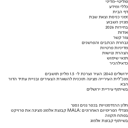
פוליטי-מדיני
כללי ומידע
דף הבית
זמני כניסת וצאת שבת
מגזין השבוע
בחירות 2026
אודות
צור קשר
נבחרת הכתבים והפרשנים
מדיניות פרטיות
הצהרת נגישות
תנאי שימוש
כדאי
להכיר
ירושלים 2040: העיר נערכת ל- 1.5 מליון תושבים
מנכ"לית העירייה מציגה תוכנית להשארת הצעירים ובניית עתיד הדור
הבא
בשיתוף עיריית ירושלים
חלון ההזדמנויות בכפר גנים נסגר
קבוצת אלמוג מציגה את פרויקט MALA: מגדלי הפרימיום האחרונים
בפתח תקווה
בשיתוף קבוצת אלמוג