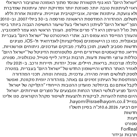
"ישראל היום" הוא גוף תקשורת שנוסד מתוך האמונה שהציבור הישראלי
ראוי לעיתונות טובה יותר, מאוזנת יותר ומדויקת יותר. עיתונות שמדברת
ולא צועקת. עיתונות אמינה, אובייקטיבית ועניינית. עיתונות אחרת וללא
תשלום. המהדורה המודפסת הראשונה פורסמה ב-30 ביולי 2007, וב-2010
הפך "ישראל היום" לעיתון הישראלי בעל שיעור החשיפה הגבוה ביותר בימי
חול. מו"ל העיתון היא ד"ר מרים אדלסון. העורך הראשי הוא עמר לחמנוביץ,
והעורך המייסד הוא עמוס רגב. אתרי האינטרנט של "ישראל היום" בעברית
ובאנגלית, כמו כן היישומונים (אפליקציות) לאנדרואיד ול-iOS, מציגים
חדשות מסביב לשעון, תוכן בלעדי, מבזקים ועדכונים, ניתוחים ופרשנויות,
וידיאו, פודקאסטים ושידורים חיים. פלטפורמות הדיגיטל של "ישראל היום"
כוללות ערוצי חדשות ודעות, תרבות ובידור, לייף סטייל, טכנולוגיה, ספורט,
כלכלה וצרכנות, בריאות, חיילים, אוכל, יהדות, תיירות ורכב. ב-2021 עלו
לאוויר האתר החדש והיישומון החדש של "ישראל היום" בעברית, במטרה
לספק לגולשים חוויה מהירה, עדכנית, בטוחה ונוחה. תכני המהדורה
המודפסת של העיתון זמינים גם באתר, במהדורה יומית מקוונת, ואפשר
לקבל אותם גם בניוזלטר. מועדון ההטבות הייחודי "הקליקה של ישראל
היום" מציע לגולשי האתר הנחות ומבצעים על מוצרים ושירותים. ישראל
היום פתוח להערות, לביקורת ולהצעות לשיפור מקהל הקוראים. פנו אלינו
במייל hayom@israelhayom.co.il.
יום רביעי, 10.6.2026
כ"ה בסיון תשפ"ו
חדשות
דעות
ספורט
ForReal
תרבות ובידור