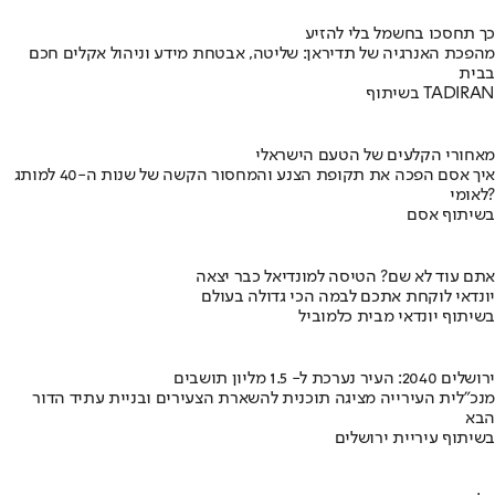
כך תחסכו בחשמל בלי להזיע
מהפכת האנרגיה של תדיראן: שליטה, אבטחת מידע וניהול אקלים חכם
בבית
בשיתוף TADIRAN
מאחורי הקלעים של הטעם הישראלי
איך אסם הפכה את תקופת הצנע והמחסור הקשה של שנות ה-40 למותג
לאומי?
בשיתוף אסם
אתם עוד לא שם? הטיסה למונדיאל כבר יצאה
יונדאי לוקחת אתכם לבמה הכי גדולה בעולם
בשיתוף יונדאי מבית כלמוביל
ירושלים 2040: העיר נערכת ל- 1.5 מליון תושבים
מנכ"לית העירייה מציגה תוכנית להשארת הצעירים ובניית עתיד הדור
הבא
בשיתוף עיריית ירושלים