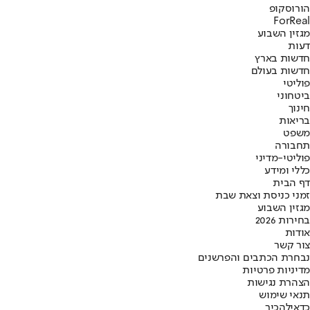
הורוסקופ
ForReal
מגזין השבוע
דעות
חדשות בארץ
חדשות בעולם
פוליטי
ביטחוני
חינוך
בריאות
משפט
תחבורה
פוליטי-מדיני
כללי ומידע
דף הבית
זמני כניסת וצאת שבת
מגזין השבוע
בחירות 2026
אודות
צור קשר
נבחרת הכתבים והפרשנים
מדיניות פרטיות
הצהרת נגישות
תנאי שימוש
כדאי
להכיר