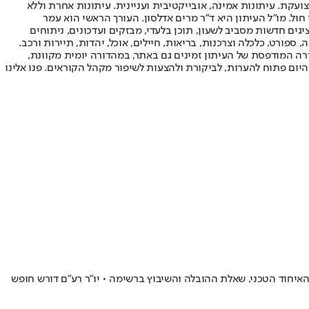
ועקת. עיתונות אמינה, אובייקטיבית ועניינית. עיתונות אחרת וללא
עור החשיפה הגבוה ביותר בימי חול. מו"ל העיתון היא ד"ר מרים אדלסון. העורך הראשי הוא עמר
 והעורך המייסד הוא עמוס רגב. אתרי האינטרנט של "ישראל היום" בעברית ובאנגלית, כמו כן היישומונים (אפליקציות) לאנדרואיד ול-iOS, מציגים חדשות מסביב לשעון, תוכן בלעדי, מבזקים ועדכונים, ניתוחים
, ספורט, כלכלה וצרכנות, בריאות, חיילים, אוכל, יהדות, תיירות ורכב.
דורה המודפסת של העיתון זמינים גם באתר, במהדורה יומית מקוונת,
היום פתוח להערות, לביקורת ולהצעות לשיפור מקהל הקוראים. פנו אלינו
האיחוד הטכני, שאלת ההובלה והשיבוץ ברשימה • יו"ר רע"ם דורש חופש