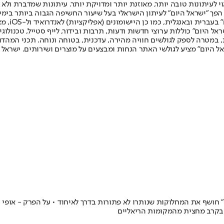
לעיתונות טובה יותר, מאוזנת יותר ומדויקת יותר. עיתונות שמדברת ולא צ
שלום. המהדורה המודפסת הראשונה פורסמה ב-30 ביולי 2007, וב-2010 הפך "ישראל היום" לעיתון הישראלי בעל שי
לחמנוביץ,
ל היום" כוללות ערוצי חדשות ודעות, תרבות ובידור, לייף סטייל, טכנולוגיה
ברית, במטרה לספק לגולשים חוויה מהירה, עדכנית, בטוחה ונוחה. תכני המה
ל היום" מציע לגולשי האתר הנחות ומבצעים על מוצרים ושירותים. ישראל 
" חושף את המחלוקות שנותרו לא פתורות בדרך לאיחוד • על הפרק - אופי 
 בקרב מחצית מהמקומות הריאליים