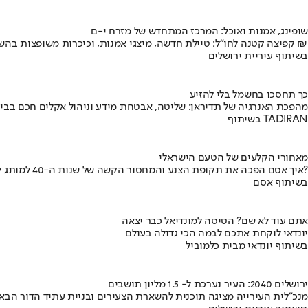
שופינג, אמנות ואוכל: המרכז המתחדש של מזרח י-ם
קפיצה קטנה לחו"ל: טיילת חדשה, מיצגי אמנות, וכיכרות משופצות בהשקעה של 100 מיליון ₪
בשיתוף עיריית ירושלים
כך תחסכו בחשמל בלי להזיע
מהפכת האנרגיה של תדיראן: שליטה, אבטחת מידע וניהול אקלים חכם בבי
בשיתוף TADIRAN
מאחורי הקלעים של הטעם הישראלי
איך אסם הפכה את תקופת הצנע והמחסור הקשה של שנות ה-40 למותג לאומי?
בשיתוף אסם
אתם עוד לא שם? הטיסה למונדיאל כבר יצאה
יונדאי לוקחת אתכם לבמה הכי גדולה בעולם
בשיתוף יונדאי מבית כלמוביל
ירושלים 2040: העיר נערכת ל- 1.5 מליון תושבים
מנכ"לית העירייה מציגה תוכנית להשארת הצעירים ובניית עתיד הדור הבא