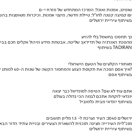
שופינג, אמנות ואוכל: המרכז המתחדש של מזרח י-ם
קפיצה קטנה לחו"ל: טיילת חדשה, מיצגי אמנות, וכיכרות משופצות בהשקעה של 100 מיליון ₪
בשיתוף עיריית ירושלים
כך תחסכו בחשמל בלי להזיע
מהפכת האנרגיה של תדיראן: שליטה, אבטחת מידע וניהול אקלים חכם בבי
בשיתוף TADIRAN
מאחורי הקלעים של הטעם הישראלי
איך אסם הפכה את תקופת הצנע והמחסור הקשה של שנות ה-40 למותג לאומי?
בשיתוף אסם
אתם עוד לא שם? הטיסה למונדיאל כבר יצאה
יונדאי לוקחת אתכם לבמה הכי גדולה בעולם
בשיתוף יונדאי מבית כלמוביל
ירושלים 2040: העיר נערכת ל- 1.5 מליון תושבים
מנכ"לית העירייה מציגה תוכנית להשארת הצעירים ובניית עתיד הדור הבא
בשיתוף עיריית ירושלים