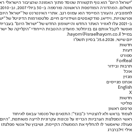
"ישראל היום" הוא גוף תקשורת שנוסד מתוך האמונה שהציבור הישראלי ראוי 
ת
ופרשנויות, וידיאו, פודקאסטים ושידורים חיים. פלטפורמות הדיגיטל של "ישרא
ב-2021 עלו לאוויר האתר החדש והיישומון החדש של "ישראל היום" בע
ואפשר לקבל אותם גם בניוזלטר. מועדון ההטבות הייחודי "הקליקה של ישרא
במייל hayom@israelhayom.co.il.
יום שישי, 5.6.2026
כ' בסיון תשפ"ו
חדשות
דעות
ספורט
ForReal
תרבות ובידור
אוכל
מגזין
אנחנו מגייסים
English
X
חדשות
פוליטי
פרסום ראשון
לעמוד בראש ולא להצטייר כ"בוגד": התנאים של מנסור עבאס לאיחוד
ראשי המפלגות הערביות הכריזו על נכונות עקרונית לריצה משותפת, "היום
פעולה שיאפשר לו להחליף את הממשלה הקיימת, ושיבוץ של אנשי מפלגתו
אילי זילברברג