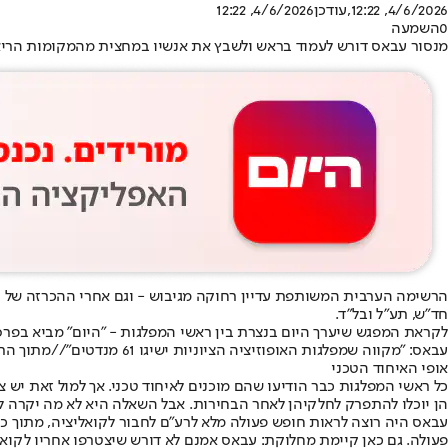
4/6/2026, 12:22
,עודכן
4/6/2026, 12:22
0
השמעה
מנסור עבאס דורש לעמוד בראש ולשבץ את אנשיו במחצית מהמקומות הריאלי
הרשימה הערבית המשותפת עדיין רחוקה מגיבוש - וגם אחרי ההכרזה של רא
חד״ש, תע״ל ובל״ד.
לקראת המפגש שיערך היום בנצרת בין ראשי המפלגות - ״היום״ מביא בפר
עבאס: "מקווה שמפלגות האופוזיציה הציוניות ישיגו 61 מנדטים"//מתוך התוכנית של עמיחי אתאלי וגדעון אוקו ב-103FM
אופי האיחוד הטכני
כל ראשי המפלגות כבר הודיעו שהם מוכנים לאיחוד טכני. אך למול זאת יש 
הן יוכלו להתפרק לחלקיהן לאחר הבחירות. אבל השאלה היא לא מה יקרה לפ
עבאס היה רוצה לראות חופש פעולה מלא לרע״ם לחבור לקואליציה, מתוך כ
פעולה. גם כאן קיימת מחלוקת: עבאס אמנם לא דורש שיצטרפו אחריו לקואל