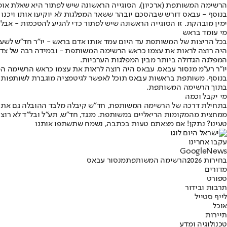
הרשימה המשותפת (ארכיון). הסוגייה הראשונה שיש לפתור היא שאלת אופי הא
בנוסף - עבאס דורש שבהסכם יובהר ששאר המפלגות לא יוקיעו אותו ויכנו או
ימין מובהקת. זו הסוגייה הראשונה שיש לפתור כדי להגיע להסכמות - אבל 
מי עומד בראש
בכל הריצות של המשותפת עד היום עמד אותו אדם בראש - יו״ר חד״ש לשעב
היה רוצה לראות את עצמו כראש הרשימה המשותפת - ובמידה רבה של צדק:
המפלגה הגדולה ביותר מבין המפלגות הערביות.
יו"ר רע"מ מנסור עבאס. עבאס היה רוצה לראות את עצמו כראש הרשימה המש
בנוסף, משותפת בראשות עבאס תוכל לאפשר לגיטמציה מוגברת לשותפות ע
בתוך הרשימה המשותפת.
מי יקבל וכמה
בתחילת דרכה של הרשימה המשותפת, חד״ש קיבלה מלבד ההובלה גם את כמו
ממחצית מהמקומות הריאליים במשותפת. מנגד, חד״ש, תע״ל ובל״ד לא רוצ
טעינו? נתקן! אם מצאתם טעות בכתבה, נשמח שתשתפו אותנו
עקבו אחרינו
G
o
o
g
l
e
News
בחירות 2026
הרשימה המשותפת
מנסור עבאס
מדורים
ספורט
תרבות ובידור
לייף סטייל
אוכל
תיירות
טכנולוגיה ומדע