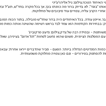
יחוד הטכני,צילום: גיל אליהו/ג'יני
תו ״בוגד״. לא בדיוק ברור מה כוונתו בכך, אך בכל מקרה בחד״ש, תע״ל וב
אחרי הקרב עליה, צפויים עוד סיבובים של מחלוקות.
ר, איימן עודה. בכל האיחודים היה ברור שחד״ש מובילה, בתור הכוח המ
 בבחירות הקודמות הוא עמד לבד בראש רשימה שהשיגה אותה כמות מנדטים
ותפת - ובמידה רבה של צדק,צילום: גדעון מרקוביץ'
ם המפלגות הציונית, משום שהוא נחשב לפחות ״דגל אדום״ בעיניהן. שא
ת המנדטים הגדולה ביותר. הפעם - סביר שהדברים ייראו אחרת: עבאס, ג
ות להסתפק בפירורים - וגם כאן צפויה מחלוקת משמעותית.