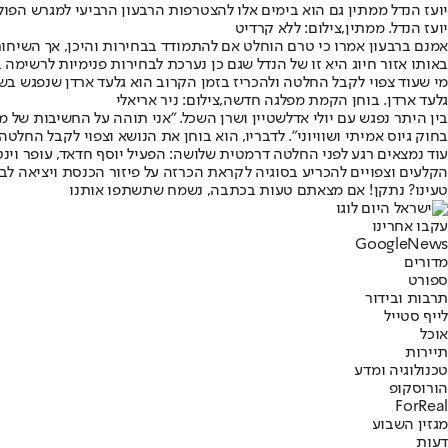
יועז הנדל ממתין גם הוא בימים אלו להצטרפות הרבעון הרביעי למגרש הפ
יועז הנדל. ממתין,צילום: ללא קרדיט
אמנם ברבעון אמרו כי טרם הוחלט אם להתמודד בבחירות והיכן, אך השיח
באותו אזור חיוג היא זו של הנדל שגם כן נערכת לבחירות פנימיות לרשימה 
מי שעוד צפוי לקבל החלטה ולהכריז בזמן הקרוב הוא גלעד ארדן שנפגש 
גלעד ארדן. בוחן הקמת מפלגה חדשה,צילום: ניר אריאלי
בחוק גיוס אמיתי ושוויוני". לדבריו, הוא בוחן את הנושא וצפוי לקבל החלט
עוד נמצאים רגע לפני החלטה דרמטית שלושה: הפעיל יוסף חדאד, עופר וינ
הקלעים וצפויים להכריע בסוגיה לקראת הכרזה על פיזור הכנסת ויציאה לב
טעינו? נתקן! אם מצאתם טעות בכתבה, נשמח שתשתפו אותנו
עקבו אחרינו
G
o
o
g
l
e
News
מדורים
ספורט
תרבות ובידור
לייף סטייל
אוכל
תיירות
טכנולוגיה ומדע
הורוסקופ
ForReal
מגזין השבוע
דעות