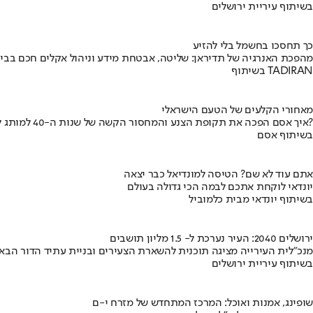
בשיתוף עיריית ירושלים
כך תחסכו בחשמל בלי להזיע
מהפכת האנרגיה של תדיראן: שליטה, אבטחת מידע וניהול אקלים חכם בבי
בשיתוף TADIRAN
מאחורי הקלעים של הטעם הישראלי
איך אסם הפכה את תקופת הצנע והמחסור הקשה של שנות ה-40 למותג לאומי?
בשיתוף אסם
אתם עוד לא שם? הטיסה למונדיאל כבר יצאה
יונדאי לוקחת אתכם לבמה הכי גדולה בעולם
בשיתוף יונדאי מבית כלמוביל
ירושלים 2040: העיר נערכת ל- 1.5 מליון תושבים
מנכ"לית העירייה מציגה תוכנית להשארת הצעירים ובניית עתיד הדור הבא
בשיתוף עיריית ירושלים
שופינג, אמנות ואוכל: המרכז המתחדש של מזרח י-ם