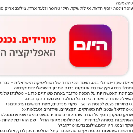
0
השמעה
עופר וינטר, יוסף חדאד, איילת שקד, חילי טרופר וגלעד ארדן. צילום: אריק סולט
איילת שקד-נפתלי בנט, הצמד הכי הדוק של הפוליטיקה הישראלית - כבר 
נפתלי בנט עוקץ את גדי איזנקוט בכנס המכון הישראלי לדמוקרטיה
מבחינת האפשרויות על המפה מדובר באחת משתיים כרגע - מפלגתו של גלע
השאלה פתוחה ואמרה כי תקבל החלטה בשבועות הקרובים.
>>בחירות 2026 לכנסת ה-26 | סקרי מנדטים, מפת הגושים ועדכונים<<
>>מונדיאל 2026: לוח משחקים, תקצירים, שידורים וטבלאות<<
שחקן מסקרן נוסף על הגדר, שהחיזורים אחריו נמשכים מאז שפרש ממפלגתו ש
השתלבות בטוחה לבחירות - או לחלופין מיועז הנדל - שם הוא יכול להיות מי שמבטיח למילואימניקים ארבע
שקד ובנט. היו ימים,צילום: גדעון מרקוביץ'
חרושת השמועות בכנסת אף גרסה שכבר קיבל החלטה היכן לרוץ, אולם במענ