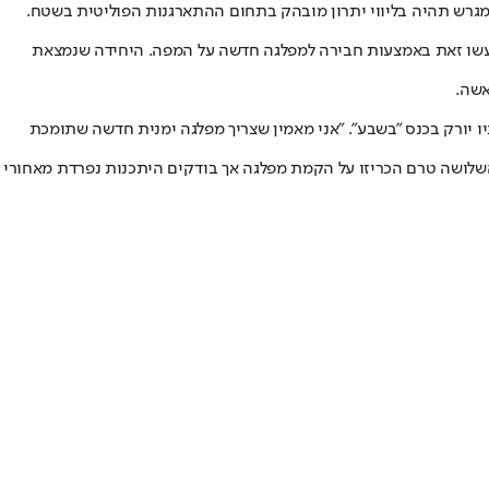
למגרש תהיה בליווי יתרון מובהק בתחום ההתארגנות הפוליטית בשטח.
יעשו זאת באמצעות חבירה למפלגה חדשה על המפה. היחידה שנמצאת
אשה.
ימין אחרי 30 שנה של הנהגת הליכוד", אמר בראיון השבוע בניו יורק בכנס "בשבע". "אני מאמין שצריך מפלגה ימנית חדשה שתומכת
. השלושה טרם הכריזו על הקמת מפלגה אך בודקים היתכנות נפרדת מאחורי