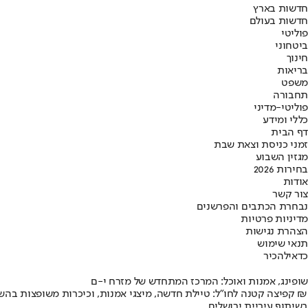
חדשות בארץ
חדשות בעולם
פוליטי
ביטחוני
חינוך
בריאות
משפט
תחבורה
פוליטי-מדיני
כללי ומידע
דף הבית
זמני כניסת וצאת שבת
מגזין השבוע
בחירות 2026
אודות
צור קשר
נבחרת הכתבים והפרשנים
מדיניות פרטיות
הצהרת נגישות
תנאי שימוש
כדאי
להכיר
שופינג, אמנות ואוכל: המרכז המתחדש של מזרח י-ם
קפיצה קטנה לחו"ל: טיילת חדשה, מיצגי אמנות, וכיכרות משופצות בהשקעה של 100 מיליון ₪
בשיתוף עיריית ירושלים