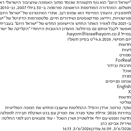
"ישראל היום" הוא גוף תקשורת שנוסד מתוך האמונה שהציבור הישראלי ראוי 
ת
ופרשנויות, וידיאו, פודקאסטים ושידורים חיים. פלטפורמות הדיגיטל של "ישרא
ב-2021 עלו לאוויר האתר החדש והיישומון החדש של "ישראל היום" בע
ואפשר לקבל אותם גם בניוזלטר. מועדון ההטבות הייחודי "הקליקה של ישרא
במייל hayom@israelhayom.co.il.
יום חמישי, 4.6.2026
י"ט בסיון תשפ"ו
חדשות
דעות
ספורט
ForReal
תרבות ובידור
אוכל
מגזין
אנחנו מגייסים
English
X
חדשות
פוליטי
שקד, טרופר, ארדן והנדל: ההחלטות שיעצבו מחדש את המפה הפוליטית
בחירות 2026: איילת שקד סגרה את הפרק עם בנט ושוקלת חבירה ל
חדשה ונפגש עם יולי אדלשטיין ושרן השכל • עוד נמצאים רגע לפני החלטה ד
שירית אביטן כהן
3/6/2026, 16:09
,עודכן
3/6/2026, 16:13