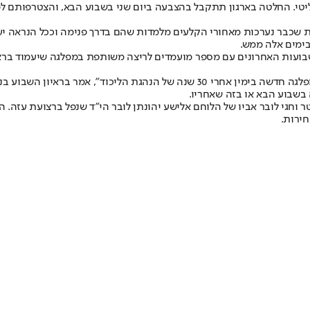
וליטי. החלטה בארגון תתקבל בהצבעה ביום שני בשבוע הבא, והצטרפותם 
ות שכבר נערכות מאחורי הקלעים מלמדות שהם בדרך פנימה וככל הנראה 
בימים אלה ממש.
בשבועות האחרונים עם מספר מועמדים לריצה משותפת במפלגה שיעמוד בר
בין היתר נפגש עם יולי אדלשטיין ושרן השכל. "אני תוהה על החשיבות של מפלגה חדשה ב
ה בשבוע הבא או בזה שאחריו.
טר וחגי לובר אביו של הלוחם אלישע יהונתן לובר הי"ד שנפל ברצועת עזה
חירות.