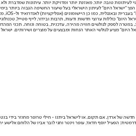
לעיתונות טובה יותר, מאוזנת יותר ומדויקת יותר. עיתונות שמדברת ולא צ
שלום. המהדורה המודפסת הראשונה פורסמה ב-30 ביולי 2007, וב-2010 הפך "ישראל היום" לעיתון הישראלי בעל שי
לחמנוביץ,
ל היום" כוללות ערוצי חדשות ודעות, תרבות ובידור, לייף סטייל, טכנולוגיה
ברית, במטרה לספק לגולשים חוויה מהירה, עדכנית, בטוחה ונוחה. תכני המה
ל היום" מציע לגולשי האתר הנחות ומבצעים על מוצרים ושירותים. ישראל 
מפלגה חדשה של ארדן, אם תקום, או לישראל ביתנו • חילי טרופר מחוזר בידי 
רמטית: הפעיל יוסף חדאד, עופר וינטר וחגי לובר אביו של הלוחם אלישע יה