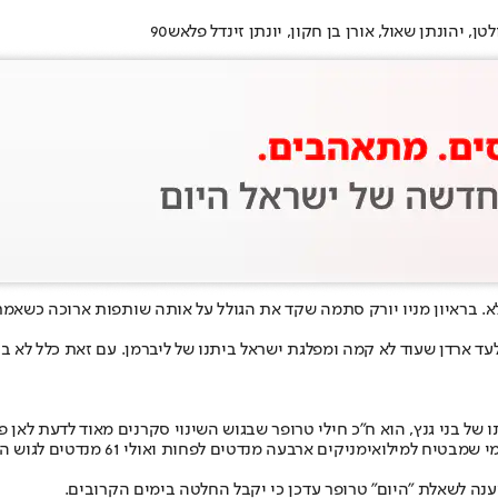
ן, יהונתן שאול, אורן בן חקון, יונתן זינדל פלאש90
לא. בראיון מניו יורק סתמה שקד את הגולל על אותה שותפות ארוכה כשא
ד ארדן שעוד לא קמה ומפלגת ישראל ביתנו של ליברמן. עם זאת כלל לא 
ל בני גנץ, הוא ח"כ חילי טרופר שבגוש השינוי סקרנים מאוד לדעת לאן פ
ה מנדטים לפחות ואולי 61 מנדטים לגוש השינוי כפי שעלה בסקר "ישראל היום".
ה לשאלת "היום" טרופר עדכן כי יקבל החלטה בימים הקרובים.