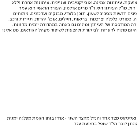
ועקת. עיתונות אמינה, אובייקטיבית ועניינית. עיתונות אחרת וללא
עור החשיפה הגבוה ביותר בימי חול. מו"ל העיתון היא ד"ר מרים אדלסון. העורך הראשי הוא עמר
 והעורך המייסד הוא עמוס רגב. אתרי האינטרנט של "ישראל היום" בעברית ובאנגלית, כמו כן היישומונים (אפליקציות) לאנדרואיד ול-iOS, מציגים חדשות מסביב לשעון, תוכן בלעדי, מבזקים ועדכונים, ניתוחים
, ספורט, כלכלה וצרכנות, בריאות, חיילים, אוכל, יהדות, תיירות ורכב.
דורה המודפסת של העיתון זמינים גם באתר, במהדורה יומית מקוונת,
היום פתוח להערות, לביקורת ולהצעות לשיפור מקהל הקוראים. פנו אלינו
בנט ואיזנקוט מצד אחד והנדל מהצד השני • ארדן בוחן הקמת מפלגה ימנית
ונתן לובר הי"ד שנפל ברצועת עזה