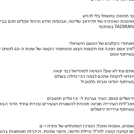
כך תחסכו בחשמל בלי להזיע
מהפכת האנרגיה של תדיראן: שליטה, אבטחת מידע וניהול אקלים חכם בבי
בשיתוף TADIRAN
מאחורי הקלעים של הטעם הישראלי
איך אסם הפכה את תקופת הצנע והמחסור הקשה של שנות ה-40 למותג לאומי?
בשיתוף אסם
אתם עוד לא שם? הטיסה למונדיאל כבר יצאה
יונדאי לוקחת אתכם לבמה הכי גדולה בעולם
בשיתוף יונדאי מבית כלמוביל
ירושלים 2040: העיר נערכת ל- 1.5 מליון תושבים
מנכ"לית העירייה מציגה תוכנית להשארת הצעירים ובניית עתיד הדור הבא
בשיתוף עיריית ירושלים
שופינג, אמנות ואוכל: המרכז המתחדש של מזרח י-ם
קפיצה קטנה לחו"ל: טיילת חדשה, מיצגי אמנות, וכיכרות משופצות בהשקעה של 100 מיליון ₪