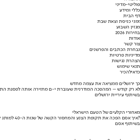
פוליטי-מדיני
כללי ומידע
דף הבית
זמני כניסת וצאת שבת
מגזין השבוע
בחירות 2026
אודות
צור קשר
נבחרת הכתבים והפרשנים
מדיניות פרטיות
הצהרת נגישות
תנאי שימוש
כדאי
להכיר
כך ירושלים ממציאה את עצמה מחדש
לא רק קודש – המהפכה המודרנית שעוברת י-ם מחזירה אותה לפסגת התי
בשיתוף עיריית ירושלים
מאחורי הקלעים של הטעם הישראלי
איך אסם הפכה את תקופת הצנע והמחסור הקשה של שנות ה-40 למותג לאומי?
בשיתוף אסם