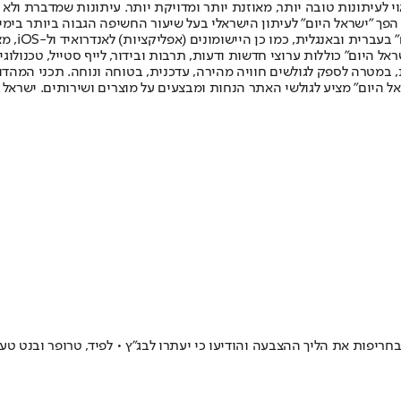
לעיתונות טובה יותר, מאוזנת יותר ומדויקת יותר. עיתונות שמדברת ולא צ
שלום. המהדורה המודפסת הראשונה פורסמה ב-30 ביולי 2007, וב-2010 הפך "ישראל היום" לעיתון הישראלי בעל שי
לחמנוביץ,
ל היום" כוללות ערוצי חדשות ודעות, תרבות ובידור, לייף סטייל, טכנולוגיה
ברית, במטרה לספק לגולשים חוויה מהירה, עדכנית, בטוחה ונוחה. תכני המה
ל היום" מציע לגולשי האתר הנחות ומבצעים על מוצרים ושירותים. ישראל 
ריפות את הליך ההצבעה והודיעו כי יעתרו לבג"ץ • לפיד, טרופר ובנט טענ