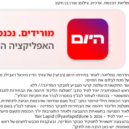
מליאת הכנסת, ארכיון. צילום: אורן בן חקון
הדרמה במליאה: לאחר בחירתו היום (רביעי) של עורך הדין מיכאל ראבילו,
על מנת לבלום את המינוי.
שר התקשורת שלמה קרעי מצביע למבקר המדינה// ללא
ראש האופוזיציה יאיר לפיד כתב: "מפלגת הליכוד זיהמה את הבחירות למב
המשפטי - בכוונתי לעתור לבג״ץ במטרה לברר את חוקיות ההליך".
חבר הכנסת חילי טרופר כתב: "בכל פעם שנדמה שהכנסת הגיעה לתחתית, נש
מפלגת הליכוד זיהמה את הבחירות למבקר המדינה - אעתור לבג״ץ בשם סי
לאור הפגיעה בחשאיות ההצבעה ולאחר התערבות יו״ר הכנסת מטעם סיעת ה
— יאיר לפיד - Yair Lapid (@yairlapid)
June 3, 2026
בהצבעה 'חשאית' לתפקיד מבקר המדינה, ובעקבות מכבש לחצים של ראש הממ
נאמנות. יש כאן הרבה מה לתקן".