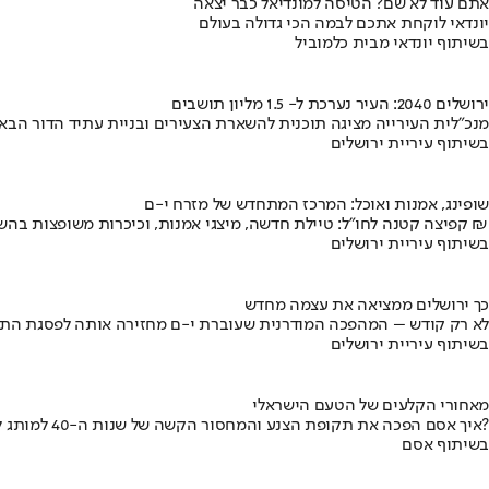
אתם עוד לא שם? הטיסה למונדיאל כבר יצאה
יונדאי לוקחת אתכם לבמה הכי גדולה בעולם
בשיתוף יונדאי מבית כלמוביל
ירושלים 2040: העיר נערכת ל- 1.5 מליון תושבים
מנכ"לית העירייה מציגה תוכנית להשארת הצעירים ובניית עתיד הדור הבא
בשיתוף עיריית ירושלים
שופינג, אמנות ואוכל: המרכז המתחדש של מזרח י-ם
קפיצה קטנה לחו"ל: טיילת חדשה, מיצגי אמנות, וכיכרות משופצות בהשקעה של 100 מיליון ₪
בשיתוף עיריית ירושלים
כך ירושלים ממציאה את עצמה מחדש
לא רק קודש – המהפכה המודרנית שעוברת י-ם מחזירה אותה לפסגת התי
בשיתוף עיריית ירושלים
מאחורי הקלעים של הטעם הישראלי
איך אסם הפכה את תקופת הצנע והמחסור הקשה של שנות ה-40 למותג לאומי?
בשיתוף אסם