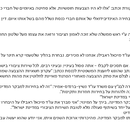
ורת וכתב: "אלו לא היו הצבעות חופשיות, אלא סחיטה באיומים של חברי 
חירה האינדיבידואלי של אותם חברי כנסת נשלל מהם בשל אותו איום. דין 
״י ראש ממשלה שלא זוכה לאמון הציבור ורואה את עצמו מעל שלטון החוק
גת לשעבר והרמטכ"ל לשעבר גדי איזנקוט כתב בחשבון ה-X שלו: "עו"ד מיכאל ראבילו, אנחנו לא מכירים. נבח
ם תסכים לקבלו - אתה פסול בעיניי, ובעיני רבים, לכל שירות ציבורי בישר
מכתב שהוגש ליועצת המשפטית לכנסת נכתב: "עקרון חשאיות ההצבעה שמור 
לצלם את פתק ההצבעה מאחורי הפרגוד מאיינת לחלוטין את מהות החשאיו
ה לבג״ץ עם משרד עו״ד נשיץ-ברנדס-אמיר: "זה לא בחירות למבקר המדינה, 
ולהורות על בחירות חוזרות ותקינות".
 במדינת ישראל"
ר המדינה, בירך על המינוי: "אני מברך את עו"ד מיכאל ראבילו על היבחר
ל יחד בשיתוף פעולה מלא לטובת השירות הציבורי במדינת ישראל".
דיט
תו למבקר המדינה. מהיכרותי ארוכת השנים איתו, אני יודע שהוא יעשה עבו