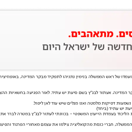
 מועמדו של ראש הממשלה בנימין נתניהו לתפקיד מבקר המדינה, באופוזיצי
קר המדינה. אעתור לבג״ץ בשם סיעת יש עתיד. לאור הפגיעה בחשאיות ההצ
מעות דפיקות מלמטה ואנו מגלים שיש עוד לאן ליפול.
עת יש עתיד (ביחד)
ליכוד בעמדת הייעוץ המשפטי - בכוונתי לעתור לבג״ץ במטרה לברר את 
שלה, חברי כנסת מהקואליציה צילמו את עצמם מאחורי הפרגוד והפיצו את