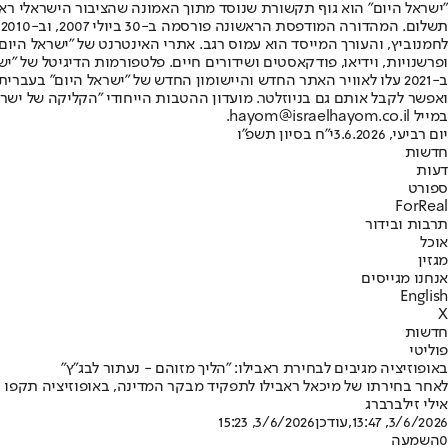
"ישראל היום" הוא גוף תקשורת שנוסד מתוך האמונה שהציבור הישראלי ראוי 
ת
ופרשנויות, וידיאו, פודקאסטים ושידורים חיים. פלטפורמות הדיגיטל של "ישרא
ב-2021 עלו לאוויר האתר החדש והיישומון החדש של "ישראל היום" בע
ואפשר לקבל אותם גם בניוזלטר. מועדון ההטבות הייחודי "הקליקה של ישרא
במייל hayom@israelhayom.co.il.
יום רביעי, 3.6.2026
י"ח בסיון תשפ"ו
חדשות
דעות
ספורט
ForReal
תרבות ובידור
אוכל
מגזין
אנחנו מגייסים
English
X
חדשות
פוליטי
באופוזיציה מגיבים לבחירת ראבילו: "הליך מזוהם - נעתור לבג"ץ"
לאחר בחירתו של מיכאל ראבילו לתפקיד מבקר המדינה, באופוזיציה תקפו בח
אילי זילברברג
3/6/2026, 13:47
,עודכן
3/6/2026, 15:23
0
השמעה