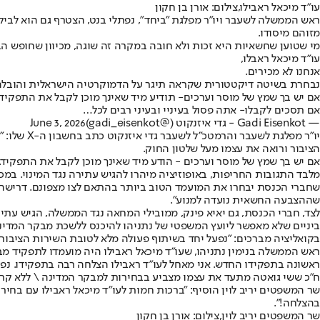
עו"ד מיכאל ראבילו,צילום: אורן בן חקון
ראש הממשלה לשעבר ויו״ר מפלגת "ביחד", נפתלי בנט, הצטרף גם הוא לביק
מזוהם מיסודו.
מי שטוען שחשאיות היא זכות ולא חובה במקרה זה שוגה, מכיוון שחופש הב
עו״ד מיכאל ראבלו,
אנחנו לא מכירים.
נבחרת בשיטה דיקטטורית שקראה תיגר על הדמוקרטיה הישראלית והובלה ע
אם יש בך שמץ של מוסר וערכים- תודיע מיד שאינך מוכן לקבל את התפקיד.
אם תסכים לקבלו- אתה פסול בעיניי ובעיני רבים לכל…
— Gadi Eisenkot - גדי איזנקוט (@gadi_eisenkot)
June 3, 2026
יו"ר מפל
הציבור ורואה את עצמו מעל שלטון החוק.
אם יש בך שמץ של מוסר וערכים - הודע מיד שאינך מוכן לקבל את התפקיד. א
מלבד התגובות החריפות, באופוזיציה מיהרו להגיש עתירה נגד המינוי. ב
שחברי הכנסת יבחרו את המועמד הטוב ביותר בהתאם לצו מצפונם. דרישה 
שההצבעה החשאית נועדה למנוע".
לצד, חברי הכנסת, גם יאיא פינק, ממובילי המחאה נגד הממשלה, הגיש עתיר
ביניים שלא מאפשר ליועץ המשפטי של נתניהו להיכנס ללשכת מבקר המדינה 
בקואליציה מברכים: "נפעל יחד בשיתוף פעולה מלא לטובת השירות הציבורי
ראש הממשלה בנימין נתניהו, שעו"ד מיכאל ראבילו היה מועמדו לתפקיד מבק
ראשונה בתפקידו החדש. אני מאחל לעו"ד ראבילו הצלחה רבה בתפקידו. נפע
ח"כ ששי גואטה מתעד את עצמו מצביע בבחירות למבקר המדינה \ ללא קר
שר המשפטים יריב לוין הוסיף: "ברכות חמות לעו"ד מיכאל ראבילו עם בחיר
בהצלחה!".
שר המשפטים יריב לוין,צילום: אורן בן חקון