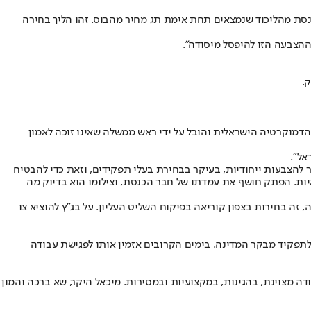
כנסת מהליכוד שנמצאים תחת אימת תג מחיר מהבוס. זהו הליך בחירה
ההצבעה הזו להיפסל מיסודה".
.
רת בהליך שלטעמי קרא תיגר על הדמוקרטיה הישראלית והובל על ידי ראש ממשלה שאינו זוכה לאמון
אל".
להצבעות ייחודיות, בעיקר בבחירת בעלי תפקידים, וזאת כדי להבטיח
ת. הפתק חושף את עמדתו של חבר הכנסת, וצילומו הוא בדיוק מה
זה בחירות בצפון קוריאה בפיקוח השליט העליון. על בג״ץ להוציא צו
ו לתפקיד מבקר המדינה. בימים הקרובים אזמין אותו לפגישת עבודה
דה מצוינת, בהגינות, במקצועיות ובמסירות. מיכאל היקר, שא ברכה והמון