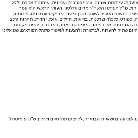
ועקת. עיתונות אמינה, אובייקטיבית ועניינית. עיתונות אחרת וללא
עור החשיפה הגבוה ביותר בימי חול. מו"ל העיתון היא ד"ר מרים אדלסון. העורך הראשי הוא עמר
 והעורך המייסד הוא עמוס רגב. אתרי האינטרנט של "ישראל היום" בעברית ובאנגלית, כמו כן היישומונים (אפליקציות) לאנדרואיד ול-iOS, מציגים חדשות מסביב לשעון, תוכן בלעדי, מבזקים ועדכונים, ניתוחים
, ספורט, כלכלה וצרכנות, בריאות, חיילים, אוכל, יהדות, תיירות ורכב.
דורה המודפסת של העיתון זמינים גם באתר, במהדורה יומית מקוונת,
היום פתוח להערות, לביקורת ולהצעות לשיפור מקהל הקוראים. פנו אלינו
ו לפגיעה בחשאיות הבחירה, ללחצים פוליטיים ולהליך ש"נגוע מיסודו"