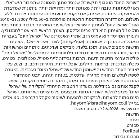
"ישראל היום" הוא גוף תקשורת שנוסד מתוך האמונה שהציבור הישראלי
ראוי לעיתונות טובה יותר, מאוזנת יותר ומדויקת יותר. עיתונות שמדברת
ולא צועקת. עיתונות אמינה, אובייקטיבית ועניינית. עיתונות אחרת וללא
תשלום. המהדורה המודפסת הראשונה פורסמה ב-30 ביולי 2007, וב-2010
הפך "ישראל היום" לעיתון הישראלי בעל שיעור החשיפה הגבוה ביותר בימי
חול. מו"ל העיתון היא ד"ר מרים אדלסון. העורך הראשי הוא עמר לחמנוביץ,
והעורך המייסד הוא עמוס רגב. אתרי האינטרנט של "ישראל היום" בעברית
ובאנגלית, כמו כן היישומונים (אפליקציות) לאנדרואיד ול-iOS, מציגים
חדשות מסביב לשעון, תוכן בלעדי, מבזקים ועדכונים, ניתוחים ופרשנויות,
וידיאו, פודקאסטים ושידורים חיים. פלטפורמות הדיגיטל של "ישראל היום"
כוללות ערוצי חדשות ודעות, תרבות ובידור, לייף סטייל, טכנולוגיה, ספורט,
כלכלה וצרכנות, בריאות, חיילים, אוכל, יהדות, תיירות ורכב. ב-2021 עלו
לאוויר האתר החדש והיישומון החדש של "ישראל היום" בעברית, במטרה
לספק לגולשים חוויה מהירה, עדכנית, בטוחה ונוחה. תכני המהדורה
המודפסת של העיתון זמינים גם באתר, במהדורה יומית מקוונת, ואפשר
לקבל אותם גם בניוזלטר. מועדון ההטבות הייחודי "הקליקה של ישראל
היום" מציע לגולשי האתר הנחות ומבצעים על מוצרים ושירותים. ישראל
היום פתוח להערות, לביקורת ולהצעות לשיפור מקהל הקוראים. פנו אלינו
במייל hayom@israelhayom.co.il.
יום שלישי, 2.6.2026
י"ז בסיון תשפ"ו
חדשות
דעות
ספורט
ForReal
תרבות ובידור