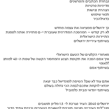
נבחרת הכתבים והפרשנים
מדיניות פרטיות
הצהרת נגישות
תנאי שימוש
כדאי
להכיר
כך ירושלים ממציאה את עצמה מחדש
לא רק קודש – המהפכה המודרנית שעוברת י-ם מחזירה אותה לפסגת
התיירות הישראלית
בשיתוף עיריית ירושלים
מאחורי הקלעים של הטעם הישראלי
איך אסם הפכה את תקופת הצנע והמחסור הקשה של שנות ה-40 למותג
לאומי?
בשיתוף אסם
אתם עוד לא שם? הטיסה למונדיאל כבר יצאה
יונדאי לוקחת אתכם לבמה הכי גדולה בעולם
בשיתוף יונדאי מבית כלמוביל
ירושלים 2040: העיר נערכת ל- 1.5 מליון תושבים
מנכ"לית העירייה מציגה תוכנית להשארת הצעירים ובניית עתיד הדור