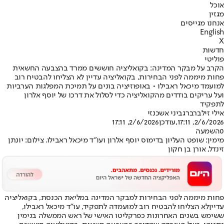
אוכל
מגזין
אנחנו מגייסים
English
X
חדשות
פוליטי
הקרב על מבקר המדינה: בקואליציה חוששים ממרד בהצבעה החשאית
פחות מיממה לפני הבחירות, בקואליציה עדיין לא הצליחו להבטיח רוב
למועמד מיכאל ראבילו • באופוזיציה בונים על תמיכת המפלגות הערביות
ועל עריקים בודדים מהקואליציה כדי לסלול את דרכו של יוסף אלרון
לתפקיד
אילי זילברברג
ביני אשכנזי
2/6/2026, 17:11
,עודכן
2/6/2026, 17:11
0
השמעה
מימין: שופט העליון בדימוס יוסף אלרון ועו״ד מיכאל ראבילו. צילום: יונתן
זינדל, אורן בן חקון
פחות מיממה לפני הבחירות ל
מבקר המדינה במליאת הכנסת
, בקואליציה
עדיין
לא הצליחו להבטיח רוב למועמדה לתפקיד, עו"ד מיכאל ראבילו
,
ששימש בשנים האחרונות כפרקליטו האישי של ראש הממשלה בנימין