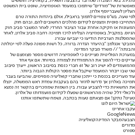
נתניהו. בשל העובדה שמדובר בהצבעה חשאית, בקואליציה חוששים
מאפשרות של "מורדים" שיתמכו במועמד האופוזיציה, שופט בית המשפט
העליון לשעבר
יוסף אלרון
.
לפי שעה, בש"ס צפויים לתמוך בראבילו, אולם ביהדות התורה טרם
התחייבו סופית ומצפים לקידום מהלכים החשובים להם, ובהם חוק
המעונות או חקיקה אחרת עבור הציבור החרדי, לאחר המשבר סביב חוק
הגיוס. במקביל, באופוזיציה הצליחו לרכז תמיכה רחבה סביב אלרון, לאחר
שהמפלגות הערביות הודיעו כי יצביעו עבורו.
המבקר אנגלמן: "בהיעדר הגדרה ברורה, כל רשות מפונה פעלה לפי יכולתה
והבנתה" // משרד מבקר המדינה
במערכת הפוליטית מציינים כי לאופוזיציה דרושים מספר מצומצם של
עריקים כדי להפוך את ההתמודדות לצמודה במיוחד. אם אף אחד
מהמועמדים לא ישיג רוב של 61 חברי כנסת בסיבוב הראשון, ייערך סיבוב
שני שבו ייבחר המועמד שיקבל את מספר הקולות הגבוה ביותר.
עוד מעריכים בכנסת כי ייתכן שחברי קואליציה מסוימים, שהביעו בעבר
תמיכה באלרון אך נדרשו לחזור בהם בעקבות עמדת ראש הממשלה, ינצלו
את החשאיות כדי להצביע עבורו. בין השמות שמוזכרים בהקשר זה נמצא
ח"כ
אלי דלל
, שהיה מהראשונים שפעלו לקידום מועמדותו של אלרון.
טעינו? נתקן! אם מצאתם טעות בכתבה, נשמח שתשתפו אותנו
עקבו אחרינו
G
o
o
g
l
e
News
הצבעה
מבקר המדינה
קואליציה
מדורים
ספורט