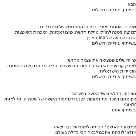
הבא
בשיתוף עיריית ירושלים
שופינג, אמנות ואוכל: המרכז המתחדש של מזרח י-ם
קפיצה קטנה לחו"ל: טיילת חדשה, מיצגי אמנות, וכיכרות משופצות
בהשקעה של 100 מיליון ₪
בשיתוף עיריית ירושלים
כך ירושלים ממציאה את עצמה מחדש
לא רק קודש – המהפכה המודרנית שעוברת י-ם מחזירה אותה לפסגת
התיירות הישראלית
בשיתוף עיריית ירושלים
מאחורי הקלעים של הטעם הישראלי
איך אסם הפכה את תקופת הצנע והמחסור הקשה של שנות ה-40 למותג
לאומי?
בשיתוף אסם
אתם עוד לא שם? הטיסה למונדיאל כבר יצאה
יונדאי לוקחת אתכם לבמה הכי גדולה בעולם