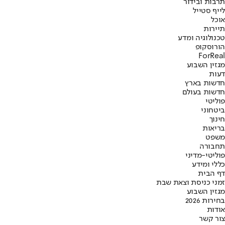
תרבות ובידור
לייף סטייל
אוכל
תיירות
טכנולוגיה ומדע
הורוסקופ
ForReal
מגזין השבוע
דעות
חדשות בארץ
חדשות בעולם
פוליטי
ביטחוני
חינוך
בריאות
משפט
תחבורה
פוליטי-מדיני
כללי ומידע
דף הבית
זמני כניסת וצאת שבת
מגזין השבוע
בחירות 2026
אודות
צור קשר