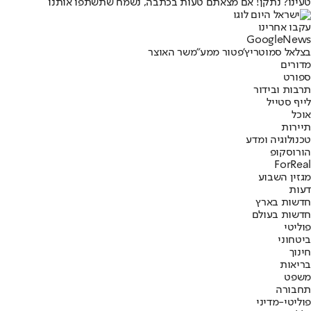
טעינו? נתקן! אם מצאתם טעות בכתבה, נשמח שתשתפו אותנו
עקבו אחרינו
G
o
o
g
l
e
News
בצלאל סמוטריץ'
פטור ממע"מ
שר האוצר
מדורים
ספורט
תרבות ובידור
לייף סטייל
אוכל
תיירות
טכנולוגיה ומדע
הורוסקופ
ForReal
מגזין השבוע
דעות
חדשות בארץ
חדשות בעולם
פוליטי
ביטחוני
חינוך
בריאות
משפט
תחבורה
פוליטי-מדיני