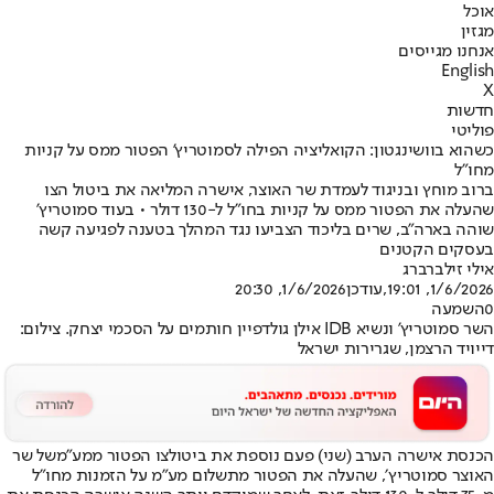
אוכל
מגזין
אנחנו מגייסים
English
X
חדשות
פוליטי
כשהוא בוושינגטון: הקואליציה הפילה לסמוטריץ' הפטור ממס על קניות
מחו"ל
ברוב מוחץ ובניגוד לעמדת שר האוצר, אישרה המליאה את ביטול הצו
שהעלה את הפטור ממס על קניות בחו"ל ל-130 דולר • בעוד סמוטריץ'
שוהה בארה"ב, שרים בליכוד הצביעו נגד המהלך בטענה לפגיעה קשה
בעסקים הקטנים
אילי זילברברג
1/6/2026, 19:01
,עודכן
1/6/2026, 20:30
0
השמעה
השר סמוטריץ' ונשיא IDB אילן גולדפיין חותמים על הסכמי יצחק. צילום:
דייויד הרצמן, שגרירות ישראל
הכנסת אישרה הערב (שני) פעם נוספת את ביטול
צו הפטור ממע״מ
של שר
האוצר סמוטריץ׳, שהעלה את הפטור מתשלום מע״מ על הזמנות מחו״ל