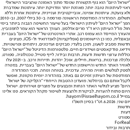
"ישראל היום" הוא גוף תקשורת שנוסד מתוך האמונה שהציבור הישראלי
ראוי לעיתונות טובה יותר, מאוזנת יותר ומדויקת יותר. עיתונות שמדברת
ולא צועקת. עיתונות אמינה, אובייקטיבית ועניינית. עיתונות אחרת וללא
תשלום. המהדורה המודפסת הראשונה פורסמה ב-30 ביולי 2007, וב-2010
הפך "ישראל היום" לעיתון הישראלי בעל שיעור החשיפה הגבוה ביותר בימי
חול. מו"ל העיתון היא ד"ר מרים אדלסון. העורך הראשי הוא עמר לחמנוביץ,
והעורך המייסד הוא עמוס רגב. אתרי האינטרנט של "ישראל היום" בעברית
ובאנגלית, כמו כן היישומונים (אפליקציות) לאנדרואיד ול-iOS, מציגים
חדשות מסביב לשעון, תוכן בלעדי, מבזקים ועדכונים, ניתוחים ופרשנויות,
וידיאו, פודקאסטים ושידורים חיים. פלטפורמות הדיגיטל של "ישראל היום"
כוללות ערוצי חדשות ודעות, תרבות ובידור, לייף סטייל, טכנולוגיה, ספורט,
כלכלה וצרכנות, בריאות, חיילים, אוכל, יהדות, תיירות ורכב. ב-2021 עלו
לאוויר האתר החדש והיישומון החדש של "ישראל היום" בעברית, במטרה
לספק לגולשים חוויה מהירה, עדכנית, בטוחה ונוחה. תכני המהדורה
המודפסת של העיתון זמינים גם באתר, במהדורה יומית מקוונת, ואפשר
לקבל אותם גם בניוזלטר. מועדון ההטבות הייחודי "הקליקה של ישראל
היום" מציע לגולשי האתר הנחות ומבצעים על מוצרים ושירותים. ישראל
היום פתוח להערות, לביקורת ולהצעות לשיפור מקהל הקוראים. פנו אלינו
במייל hayom@israelhayom.co.il.
יום שני, 1.6.2026
ט"ז בסיון תשפ"ו
חדשות
דעות
ספורט
ForReal
תרבות ובידור