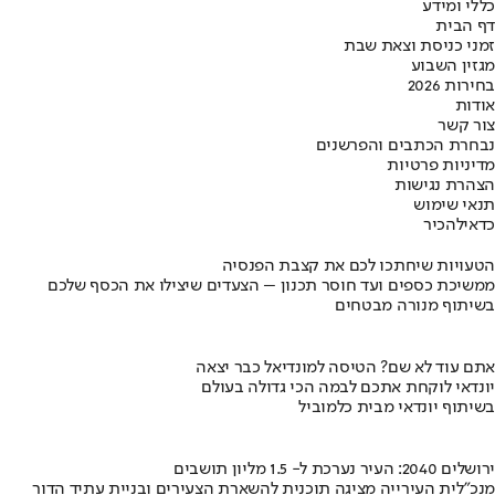
כללי ומידע
דף הבית
זמני כניסת וצאת שבת
מגזין השבוע
בחירות 2026
אודות
צור קשר
נבחרת הכתבים והפרשנים
מדיניות פרטיות
הצהרת נגישות
תנאי שימוש
כדאי
להכיר
הטעויות שיחתכו לכם את קצבת הפנסיה
ממשיכת כספים ועד חוסר תכנון – הצעדים שיצילו את הכסף שלכם
בשיתוף מנורה מבטחים
אתם עוד לא שם? הטיסה למונדיאל כבר יצאה
יונדאי לוקחת אתכם לבמה הכי גדולה בעולם
בשיתוף יונדאי מבית כלמוביל
ירושלים 2040: העיר נערכת ל- 1.5 מליון תושבים
מנכ"לית העירייה מציגה תוכנית להשארת הצעירים ובניית עתיד הדור