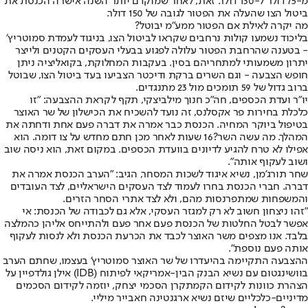
מ-75 דולר ל-130 דולר. זאת, לאחר שמוקדם יותר השנה אישרה הכנסת את
ביטול הצו שהעלה את הפטור לגובה של 150 דולר.
מה יקרה לאילת אם הפטור ממע"מ יבוטל?
בליכוד נשמעו קולות נרחבים שקראו לביטול הצו, בניגוד לעמדת סמוטריץ׳
- בטענה שהרחבת הפטור עלולה לפגוע בבעלי העסקים הקטנים ולייצר
יתרון משמעותי למתחריהם בסין. בעקבות המחלוקת, בקואליציה ניתן
חופש הצבעה - וגם השרים ברקת ודיכטר הצביעו בעד ביטול הצו, שבוטל
ברוב גדול של 59 תומכים מול 23 מתנגדים.
יו״ר ועדת הכספים, חה״כ חנוך מילביצקי, תקף לקראת ההצבעה: ״זו
כלכלת בחירות פר אקסלנס, זה נועד להשכיח את הכישלון של שר האוצר
בטיפול ביוקר המחיה. הכנסת כבר אמרה את דברה פעם אחת ודחתה את
המהלך. מה עשה השר?
16 שעות לאחר מכן חתם מחדש על צו דומה
. הוא
אפילו לא טרח להגיע לדיונים בוועדת הכספים. במקום זאת, הוא ניסה שוב
ושוב לעקוף אותה״.
שחר תורג'מן, נשיא איגוד לשכות המסחר, הגיב: "הערב הכנסת אמרה את
דברה. חברי הכנסת בחרו לעמוד לצד העסקים הישראליים, לצד העובדים
והמשפחות שמתפרנסות מהם, ולא לצד אתרי הסחר הזרים.
"זהו ניצחון חשוב לא רק למגזר העסקי, אלא גם לכבודה של הכנסת: אי
אפשר לבטל החלטות של הכנסת פעם אחר פעם ולהתייחס אליהן כהמלצה
בלבד. אנו מצפים משר האוצר לכבד את הכרעת הכנסת ולא לנסות לעקוף
אותה פעם נוספת".
ההצבעה התקיימה בהיעדרו של שר האוצר סמוטריץ' בעצמו, שחתם הערב
בוושינגטום עם נשיא הבנק הבין-אמריקאי לפיתוח (IDB) אילן גולדפיין על
הצהרת כוונות לקידום הקמת
קרן הסכמי יצחק
, יוזמה לקידום הסכמים
מדיניים-כלכליים שיזם נשיא ארגנטינה חאבייר מיליי.