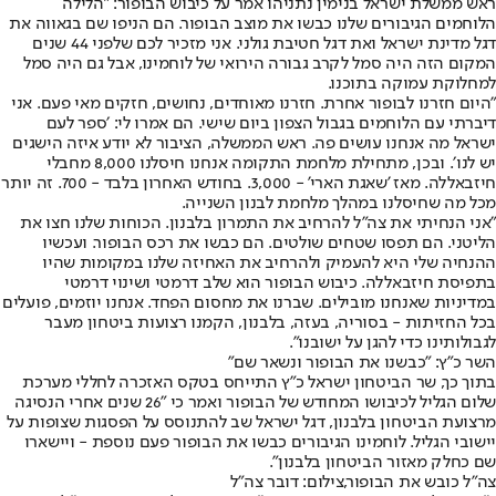
ראש ממשלת ישראל בנימין נתניהו אמר על כיבוש הבופור: "הלילה
הלוחמים הגיבורים שלנו כבשו את מוצב הבופור. הם הניפו שם בגאווה את
דגל מדינת ישראל ואת דגל חטיבת גולני. אני מזכיר לכם שלפני 44 שנים
המקום הזה היה סמל לקרב גבורה הירואי של לוחמינו, אבל גם היה סמל
למחלוקת עמוקה בתוכנו.
"היום חזרנו לבופור אחרת. חזרנו מאוחדים, נחושים, חזקים מאי פעם. אני
דיברתי עם הלוחמים בגבול הצפון ביום שישי. הם אמרו לי: ׳ספר לעם
ישראל מה אנחנו עושים פה. ראש הממשלה, הציבור לא יודע איזה הישגים
יש לנו׳. ובכן, מתחילת מלחמת התקומה אנחנו חיסלנו 8,000 מחבלי
חיזבאללה. מאז 'שאגת הארי' - 3,000. בחודש האחרון בלבד - 700. זה יותר
מכל מה שחיסלנו במהלך מלחמת לבנון השנייה.
"אני הנחיתי את צה"ל להרחיב את התמרון בלבנון. הכוחות שלנו חצו את
הליטני. הם תפסו שטחים שולטים. הם כבשו את רכס הבופור. ועכשיו
ההנחיה שלי היא להעמיק ולהרחיב את האחיזה שלנו במקומות שהיו
בתפיסת חיזבאללה. כיבוש הבופור הוא שלב דרמטי ושינוי דרמטי
במדיניות שאנחנו מובילים. שברנו את מחסום הפחד. אנחנו יוזמים, פועלים
בכל החזיתות - בסוריה, בעזה, בלבנון, הקמנו רצועות ביטחון מעבר
לגבולותינו כדי להגן על ישובנו".
השר כ"ץ: "כבשנו את הבופור ונשאר שם"
בתוך כך, שר הביטחון ישראל כ"ץ התייחס בטקס האזכרה לחללי מערכת
שלום הגליל לכיבושו המחודש של הבופור ואמר כי "26 שנים אחרי הנסיגה
מרצועת הביטחון בלבנון, דגל ישראל שב להתנוסס על הפסגות שצופות על
יישובי הגליל. לוחמינו הגיבורים כבשו את הבופור פעם נוספת - ויישארו
שם כחלק מאזור הביטחון בלבנון".
צה"ל כובש את הבופור,צילום: דובר צה"ל