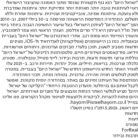
"ישראל היום" הוא גוף תקשורת שנוסד מתוך האמונה שהציבור הישראלי
ראוי לעיתונות טובה יותר, מאוזנת יותר ומדויקת יותר. עיתונות שמדברת
ולא צועקת. עיתונות אמינה, אובייקטיבית ועניינית. עיתונות אחרת וללא
תשלום. המהדורה המודפסת הראשונה פורסמה ב-30 ביולי 2007, וב-2010
הפך "ישראל היום" לעיתון הישראלי בעל שיעור החשיפה הגבוה ביותר בימי
חול. מו"ל העיתון היא ד"ר מרים אדלסון. העורך הראשי הוא עמר לחמנוביץ,
והעורך המייסד הוא עמוס רגב. אתרי האינטרנט של "ישראל היום" בעברית
ובאנגלית, כמו כן היישומונים (אפליקציות) לאנדרואיד ול-iOS, מציגים
חדשות מסביב לשעון, תוכן בלעדי, מבזקים ועדכונים, ניתוחים ופרשנויות,
וידיאו, פודקאסטים ושידורים חיים. פלטפורמות הדיגיטל של "ישראל היום"
כוללות ערוצי חדשות ודעות, תרבות ובידור, לייף סטייל, טכנולוגיה, ספורט,
כלכלה וצרכנות, בריאות, חיילים, אוכל, יהדות, תיירות ורכב. ב-2021 עלו
לאוויר האתר החדש והיישומון החדש של "ישראל היום" בעברית, במטרה
לספק לגולשים חוויה מהירה, עדכנית, בטוחה ונוחה. תכני המהדורה
המודפסת של העיתון זמינים גם באתר, במהדורה יומית מקוונת, ואפשר
לקבל אותם גם בניוזלטר. מועדון ההטבות הייחודי "הקליקה של ישראל
היום" מציע לגולשי האתר הנחות ומבצעים על מוצרים ושירותים. ישראל
היום פתוח להערות, לביקורת ולהצעות לשיפור מקהל הקוראים. פנו אלינו
במייל hayom@israelhayom.co.il.
יום ראשון, 31.5.2026
ט"ו בסיון תשפ"ו
חדשות
דעות
ספורט
ForReal
תרבות ובידור