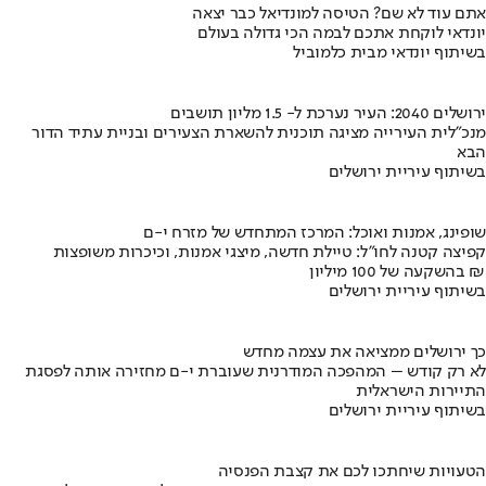
אתם עוד לא שם? הטיסה למונדיאל כבר יצאה
יונדאי לוקחת אתכם לבמה הכי גדולה בעולם
בשיתוף יונדאי מבית כלמוביל
ירושלים 2040: העיר נערכת ל- 1.5 מליון תושבים
מנכ"לית העירייה מציגה תוכנית להשארת הצעירים ובניית עתיד הדור
הבא
בשיתוף עיריית ירושלים
שופינג, אמנות ואוכל: המרכז המתחדש של מזרח י-ם
קפיצה קטנה לחו"ל: טיילת חדשה, מיצגי אמנות, וכיכרות משופצות
בהשקעה של 100 מיליון ₪
בשיתוף עיריית ירושלים
כך ירושלים ממציאה את עצמה מחדש
לא רק קודש – המהפכה המודרנית שעוברת י-ם מחזירה אותה לפסגת
התיירות הישראלית
בשיתוף עיריית ירושלים
הטעויות שיחתכו לכם את קצבת הפנסיה