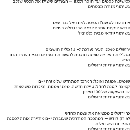
ממשיכת כספים ועד חוסר תכנון – הצעדים שיצילו את הכסף שלכם
בשיתוף מנורה מבטחים
אתם עוד לא שם? הטיסה למונדיאל כבר יצאה
יונדאי לוקחת אתכם לבמה הכי גדולה בעולם
בשיתוף יונדאי מבית כלמוביל
ירושלים 2040: העיר נערכת ל- 1.5 מליון תושבים
מנכ"לית העירייה מציגה תוכנית להשארת הצעירים ובניית עתיד הדור
הבא
בשיתוף עיריית ירושלים
שופינג, אמנות ואוכל: המרכז המתחדש של מזרח י-ם
קפיצה קטנה לחו"ל: טיילת חדשה, מיצגי אמנות, וכיכרות משופצות
בהשקעה של 100 מיליון ₪
בשיתוף עיריית ירושלים
כך ירושלים ממציאה את עצמה מחדש
לא רק קודש – המהפכה המודרנית שעוברת י-ם מחזירה אותה לפסגת
התיירות הישראלית
בשיתוף עיריית ירושלים