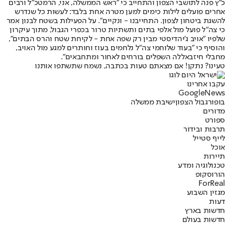
כ"ץ פנה לתושבי הצפון והתחייב כי "ראש הממשלה, אני, הרמטכ"ל ורבים
אחרים פועלים לילות כימים למען מטרה אחת בלבד: לעשות כל שנדרש
להשגת ביטחון לצפון. התחייבנו - ונקיים". על הפעילות בשטח לבנון אמר
כי צה"ל פועל מול אלפי בתים ותשתיות טרור בכפרי הגבול, מתוך עיקרון
שלפיו "אויב ג'יהדיסטי מבין רק שפה אחת - לקיחת שטח והרס הבתים",
והוסיף כי "בעוד שלוחמי צה"ל נלחמים בעוז וחותרים למגע מול האויב,
מחבלי חיזבאללה השפלים בורחים לאחור ומתחבאים".
טעינו? נתקן! אם מצאתם טעות בכתבה, נשמח שתשתפו אותנו
עקבו אחרינו
G
o
o
g
l
e
News
בופור
גבול הצפון
ישיבת ממשלה
מדורים
ספורט
תרבות ובידור
לייף סטייל
אוכל
תיירות
טכנולוגיה ומדע
הורוסקופ
ForReal
מגזין השבוע
דעות
חדשות בארץ
חדשות בעולם