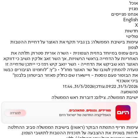
אוכל
מגזין
אנחנו מגייסים
English
X
חדשות
פוליטי
עימות בישיבת הממשלה: בן גביר תקף את האוצר על דחיית ההטבות
לצפון
ביום עמוס במיוחד בחזית הצפונית • השרה אורית סטרוק תלתה את
האחריות על הדחייה בראשי הרשויות, אך השר זאב אלקין השיב כי דווקא
האוצר הוא שביקש את הדחייה • השר יואב קיש רמז כי ייתכן שדחייה זו
נועדה להמתין לשובו של שר האוצר מחו"ל • כ"ץ: "לוחמינו הגיבורים כבשו
את הבופור פעם נוספת - ויישארו שם כחלק מאזור הביטחון בלבנון"
ביני אשכנזי
31/5/2026, 09:22
,עודכן
31/5/2026, 11:44
0
השמעה
ישיבת הממשלה. צילום: דוברות ראש הממשלה
עימות חריף התפתח הבוקר (ראשון) בישיבת הממשלה סביב ההחלטה
לדחות בשנית את ההצבעה על תוכנית ההטבות לתושבי הצפון.