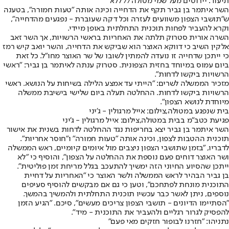
תיעוד: יירוטים מעל שמי מטולה// ללא
השר איתמר בן גביר תקף את הדחייה וכינה אותה "טעות חמורה", בטענה
ש"תושבי הצפון משוועים לעזרה וכל דקה שעוברת - נפגעים מהדחייה",
וקרא להעביר לפחות תוכנית התחלתית באופן מיידי.
השרה אורית סטרוק תלתה את האחריות בראשי הרשויות, אך השר זאב
אלקין השיב כי דווקא האוצר הוא שביקש את הדחייה, והשר יואב קיש רמז
כי ייתכן שדחייה זו נועדה להמתין לשובו של שר האוצר מחו"ל. כל זאת
ביום עמוס במיוחד בחזית הצפונית. סטרוק ענתה לאיתמר בן גביר: "ראשי
הרשויות ביקשו לדחות".
מזכיר הממשלה לשרים: "הייתי עד אמצע הלילה בשיחות על הנושא. ראשי
הרשויות ביקשו לדחות. ההחלטה תעלה ביום שלישי בישיבת ממשלה
מיוחדת לנושא הצפון".
בית שנפגע במטולה,צילום: אייל מרגולין - ג'יני
פגיעת כטב"מ בבית במטולה,צילום: אייל מרגולין - ג'יני
השר איתמר בן גביר יצא בחריפות נגד ההחלטה לדחות בשנית את אישור
תוכנית ההטבות לצפון, וכינה אותה "טעות חמורה" ו"חוסר אחריות".
לדבריו, "בזמן שתושבי הצפון ניצבים מול איומים קיומיים, ראש הממשלה
ושר האוצר דוחים פעם נוספת את ההחלטה על הצפון", והוסיף כי "לא
ייתכן שהסיוע החיוני הזה ימשיך להתעכב בגלל מריחת זמן פוליטית".
בן גביר הבהיר לראש הממשלה ולשר האוצר כי "האחריות על דחיית
התוכנית מונחת לפתחכם", וטען כי גם אם מבקשים להוסיף סעיפים
נוספים, ניתן לאשר כבר עכשיו תוכנית התחלתית ולהמשיך בהמשך.
"הסתיימו הדיונים - תושבי הצפון צריכים מעשים", סיכם. "הגיע הזמן
להפסיק לגרור רגליים ולהעביר את התוכנית - מיד".
נתניהו: ״חזרנו לבופור חזקים מאי פעם״