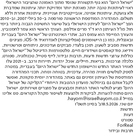
"ישראל היום" הוא גוף תקשורת שנוסד מתוך האמונה שהציבור הישראלי
ראוי לעיתונות טובה יותר, מאוזנת יותר ומדויקת יותר. עיתונות שמדברת
ולא צועקת. עיתונות אמינה, אובייקטיבית ועניינית. עיתונות אחרת וללא
תשלום. המהדורה המודפסת הראשונה פורסמה ב-30 ביולי 2007, וב-2010
הפך "ישראל היום" לעיתון הישראלי בעל שיעור החשיפה הגבוה ביותר בימי
חול. מו"ל העיתון היא ד"ר מרים אדלסון. העורך הראשי הוא עמר לחמנוביץ,
והעורך המייסד הוא עמוס רגב. אתרי האינטרנט של "ישראל היום" בעברית
ובאנגלית, כמו כן היישומונים (אפליקציות) לאנדרואיד ול-iOS, מציגים
חדשות מסביב לשעון, תוכן בלעדי, מבזקים ועדכונים, ניתוחים ופרשנויות,
וידיאו, פודקאסטים ושידורים חיים. פלטפורמות הדיגיטל של "ישראל היום"
כוללות ערוצי חדשות ודעות, תרבות ובידור, לייף סטייל, טכנולוגיה, ספורט,
כלכלה וצרכנות, בריאות, חיילים, אוכל, יהדות, תיירות ורכב. ב-2021 עלו
לאוויר האתר החדש והיישומון החדש של "ישראל היום" בעברית, במטרה
לספק לגולשים חוויה מהירה, עדכנית, בטוחה ונוחה. תכני המהדורה
המודפסת של העיתון זמינים גם באתר, במהדורה יומית מקוונת, ואפשר
לקבל אותם גם בניוזלטר. מועדון ההטבות הייחודי "הקליקה של ישראל
היום" מציע לגולשי האתר הנחות ומבצעים על מוצרים ושירותים. ישראל
היום פתוח להערות, לביקורת ולהצעות לשיפור מקהל הקוראים. פנו אלינו
במייל hayom@israelhayom.co.il.
יום שני, 18.5.2026
ב' בסיון תשפ"ו
חדשות
דעות
ספורט
ForReal
תרבות ובידור