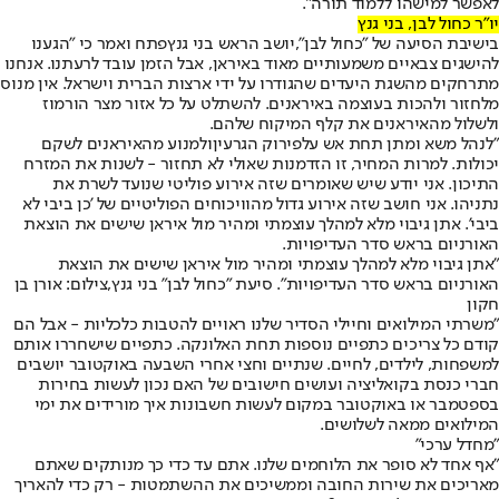
לאפשר למישהו ללמוד תורה".
יו"ר כחול לבן, בני גנץ
בישיבת הסיעה של "כחול לבן",
יושב הראש בני גנץ
פתח ואמר כי "הגענו
להישגים צבאיים משמעותיים מאוד באיראן, אבל הזמן עובד לרעתנו. אנחנו
מתרחקים מהשגת היעדים שהגודרו על ידי ארצות הברית וישראל. אין מנוס
מלחזור ולהכות בעוצמה באיראנים. להשתלט על כל אזור מצר הורמוז
ולשלול מהאיראנים את קלף המיקוח שלהם.
"לנהל משא ומתן תחת אש על
פירוק הגרעין
ולמנוע מהאיראנים לשקם
יכולות. למרות המחיר, זו הזדמנות שאולי לא תחזור - לשנות את המזרח
התיכון. אני יודע שיש שאומרים שזה אירוע פוליטי שנועד לשרת את
נתניהו. אני חושב שזה אירוע גדול מהוויכוחים הפוליטיים של 'כן ביבי לא
ביבי'. אתן גיבוי מלא למהלך עוצמתי ומהיר מול איראן שישים את הוצאת
האורניום בראש סדר העדיפויות.
"אתן גיבוי מלא למהלך עוצמתי ומהיר מול איראן שישים את הוצאת
האורניום בראש סדר העדיפויות". סיעת "כחול לבן" בני גנץ,צילום: אורן בן
חקון
"משרתי המילואים וחיילי הסדיר שלנו ראויים להטבות כלכליות - אבל הם
קודם כל צריכים כתפיים נוספות תחת האלונקה. כתפיים שישחררו אותם
למשפחות, לילדים, לחיים. שנתיים וחצי אחרי השבעה באוקטובר יושבים
חברי כנסת בקואליציה ועושים חישובים של האם נכון לעשות בחירות
בספטמבר או באוקטובר במקום לעשות חשבונות איך מורידים את ימי
המילואים ממאה לשלושים.
"מחדל ערכי"
"אף אחד לא סופר את הלוחמים שלנו. אתם עד כדי כך מנותקים שאתם
מאריכים את שירות החובה וממשיכים את ההשתמטות - רק כדי להאריך