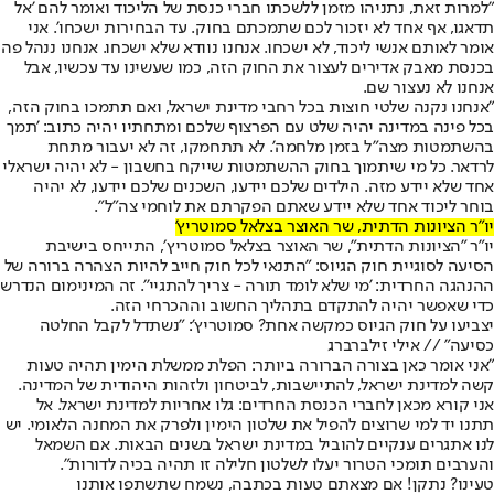
"למרות זאת, נתניהו מזמן ללשכתו חברי כנסת של הליכוד ואומר להם 'אל
תדאגו, אף אחד לא יזכור לכם שתמכתם בחוק. עד הבחירות ישכחו'. אני
אומר לאותם אנשי ליכוד, לא ישכחו. אנחנו נוודא שלא ישכחו. אנחנו ננהל פה
בכנסת מאבק אדירים לעצור את החוק הזה, כמו שעשינו עד עכשיו, אבל
אנחנו לא נעצור שם.
"אנחנו נקנה שלטי חוצות בכל רחבי מדינת ישראל, ואם תתמכו בחוק הזה,
בכל פינה במדינה יהיה שלט עם הפרצוף שלכם ומתחתיו יהיה כתוב: 'תמך
בהשתמטות מצה"ל בזמן מלחמה'. לא תתחמקו, זה לא יעבור מתחת
לרדאר. כל מי שיתמוך בחוק ההשתמטות שייקח בחשבון - לא יהיה ישראלי
אחד שלא יידע מזה. הילדים שלכם יידעו, השכנים שלכם יידעו, לא יהיה
בוחר ליכוד אחד שלא יידע שאתם הפקרתם את לוחמי צה"ל".
יו"ר הציונות הדתית, שר האוצר בצלאל סמוטריץ'
יו"ר "הציונות הדתית", שר האוצר בצלאל סמוטריץ׳, התייחס בישיבת
הסיעה לסוגיית חוק הגיוס: "התנאי לכל חוק חייב להיות הצהרה ברורה של
ההנהגה החרדית: 'מי שלא לומד תורה - צריך להתגיי'׳. זה המינימום הנדרש
כדי שאפשר יהיה להתקדם בתהליך החשוב וההכרחי הזה.
יצביעו על חוק הגיוס כמקשה אחת? סמוטריץ': "נשתדל לקבל החלטה
כסיעה" // אילי זילברברג
"אני אומר כאן בצורה הברורה ביותר: הפלת ממשלת הימין תהיה טעות
קשה למדינת ישראל, להתיישבות, לביטחון ולזהות היהודית של המדינה.
אני קורא מכאן לחברי הכנסת החרדים: גלו אחריות למדינת ישראל. אל
תתנו יד למי שרוצים להפיל את שלטון הימין ולפרק את המחנה הלאומי. יש
לנו אתגרים ענקיים להוביל במדינת ישראל בשנים הבאות. אם השמאל
והערבים תומכי הטרור יעלו לשלטון חלילה זו תהיה בכיה לדורות".
טעינו? נתקן! אם מצאתם טעות בכתבה, נשמח שתשתפו אותנו