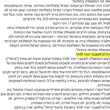
את ימי הממשלה בחודש?
"7.10 היה המחדל הביטחוני הגדול בתולדות המדינה. עידוד ההשתמטות
בזמן מלחמה הוא המחדל הערכי הגדול בתולדות המדינה. שום תירוץ לא
ינקה את הכתם הזה. את הבחירות צריך לקיים כמה שיותר מהר. אבל מה
שחשוב הוא שאחריהן יהיה מתווה שירות לכל. בלי תירוצים.
לפיד: לא נשב עם החרדים // יוני ריקנר
"בלי הבטחות סרק ושקרים. זה אירוע מורכב וארוך. כדי להתמודד איתו
ברצינות, אנחנו חייבים ממשלת אחדות רחבה שתאגד את הכוחות
הציוניים. המציאות בישראל הוכיחה - רפורמת ענק כזו לא קרתה ולא
תקרה בממשלה צרה או קיצונית. לא כזו שנשענת על המפלגות הערביות
ולא כזו שנשענת על המפלגות החרדיות. ביטחון ישראל מחייב הקמת
ממשלת אחדות ציונית".
רה"מ לשעבר יאיר לפיד
ראש הממשלה לשעבר יאיר לפיד בפתח ישיבת סיעת יש עתיד (״ביחד״):
"ביומיים האחרונים נתניהו ולשכתו מפעילים מסכת לחצים מטורפת על
חברי כנסת מהקואליציה, כדי לשכנע אותם לתמוך בכל זאת בחוק
ההשתמטות. הכל כדי להרוויח עוד כמה ימים על הכסא. ביום רביעי נקבע
דיון בוועדת החוץ והבטחון כדי לנסות עוד פעם אחת להשיג רוב לחוק
שהוא השפלה לציונות, בגידה בלוחמי צה"ל, כניעה מוחלטת לעסקנות
החרדית.
"מול חברי הוועדה מונחים נתונים מחרידים שהצבא העביר אתמול. אין
לצה"ל מספיק חיילים. הם רוצים להאריך את השירות הסדיר, הם רוצים שוב
לשלוח מאות אלפי צווי מילואים - ועדיין, אין לצה"ל מספיק חיילים. לא
בעזה, לא בלבנון, לא בגבול סוריה, לא ביהודה ושומרון.
רה"מ לשעבר יאיר לפיד בישיבת סיעת "ביחד",צילום: אורן בן חקון