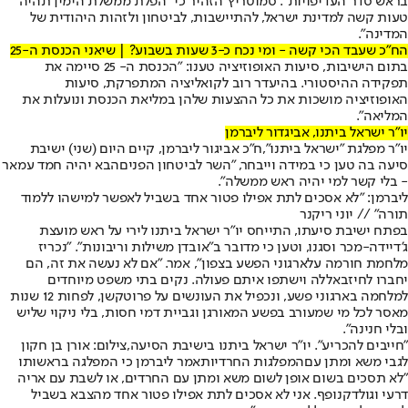
בראש סדר העדיפויות". סמוטריץ' הזהיר כי "הפלת ממשלת הימין תהיה
טעות קשה למדינת ישראל, להתיישבות, לביטחון ולזהות היהודית של
המדינה".
הח"כ שעבד הכי קשה - ומי נכח כ-3 שעות בשבוע? | שיאני הכנסת ה-25
בתום הישיבות, סיעות האופוזיציה טענו: "הכנסת ה- 25 סיימה את
תפקידה ההיסטורי. בהיעדר רוב לקואליציה המתפרקת, סיעות
האופוזיציה מושכות את כל ההצעות שלהן במליאת הכנסת ונועלות את
המליאה".
יו"ר ישראל ביתנו, אביגדור ליברמן
יו"ר מפלגת "ישראל ביתנו",
ח"כ אביגור ליברמן
, קיים היום (שני) ישיבת
סיעה בה טען כי במידה וייבחר, "
השר לביטחון הפנים
הבא יהיה חמד עמאר
- בלי קשר למי יהיה ראש ממשלה".
ליברמן: "לא אסכים לתת אפילו פטור אחד בשביל לאפשר למישהו ללמוד
תורה" // יוני ריקנר
בפתח ישיבת סיעתו, התייחס יו"ר ישראל ביתנו ל
ירי על ראש מועצת
ג'דיידה-מכר וסגנו
, וטען כי מדובר ב"
אובדן משילות וריבונות
". "נכריז
מלחמת חורמה על
ארגוני הפשע בצפון
", אמר. "אם לא נעשה את זה, הם
יחברו לחיזבאללה וישתפו איתם פעולה. נקים בתי משפט מיוחדים
למלחמה בארגוני פשע, ונכפיל את העונשים על פרוטקשן, לפחות 12 שנות
מאסר לכל מי שמעורב בפשע המאורגן וגביית דמי חסות, בלי ניקוי שליש
ובלי חנינה".
"חייבים להכריע". יו"ר ישראל ביתנו בישיבת הסיעה,צילום: אורן בן חקון
לגבי משא ומתן עם
המפלגות החרדיות
אמר ליברמן כי המפלגה בראשותו
"לא תסכים בשום אופן לשום משא ומתן עם החרדים, או לשבת עם אריה
דרעי וגולדקנופף. אני לא אסכים לתת אפילו פטור אחד מהצבא בשביל