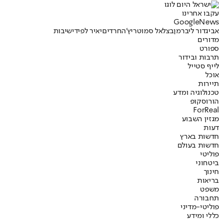
עקבו אחרינו
G
o
o
g
l
e
News
אביגדור ליברמן
בצלאל סמוטריץ'
החרדים
יאיר לפיד
ישיבות
מדורים
ספורט
תרבות ובידור
לייף סטייל
אוכל
תיירות
טכנולוגיה ומדע
הורוסקופ
ForReal
מגזין השבוע
דעות
חדשות בארץ
חדשות בעולם
פוליטי
ביטחוני
חינוך
בריאות
משפט
תחבורה
פוליטי-מדיני
כללי ומידע