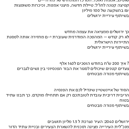
שופינג, אמנות ואוכל: המרכז המתחדש של מזרח י-ם
קפיצה קטנה לחו"ל: טיילת חדשה, מיצגי אמנות, וכיכרות משופצות
בהשקעה של 100 מיליון ₪
בשיתוף עיריית ירושלים
כך ירושלים ממציאה את עצמה מחדש
לא רק קודש – המהפכה המודרנית שעוברת י-ם מחזירה אותה לפסגת
התיירות הישראלית
בשיתוף עיריית ירושלים
איך 200 ש"ח בחודש הופכים ל140 אלף ?
צעדים קטנים שיכולים לסגור את הבור הפנסיוני בין נשים לגברים
בשיתוף מנורה מבטחים
הסוד של איינשטיין שיגדיל לכם את הפנסיה
הריבית דריבית עובדת לטובתכם רק אם תתחילו מוקדם. כך תבנו עתיד
בטוח
בשיתוף מנורה מבטחים
ירושלים 2040: העיר נערכת ל 1.5 מליון תושבים
מנכ"לית העירייה מציגה תוכנית להשארת הצעירים ובניית עתיד הדור