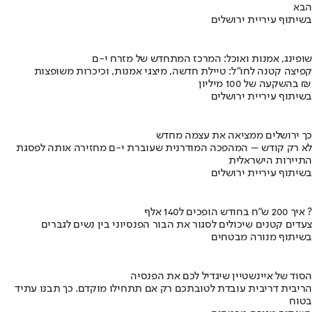
הבא
בשיתוף עיריית ירושלים
שופינג, אמנות ואוכל: המרכז המתחדש של מזרח י-ם
קפיצה קטנה לחו"ל: טיילת חדשה, מיצגי אמנות, וכיכרות משופצות
בהשקעה של 100 מיליון ₪
בשיתוף עיריית ירושלים
כך ירושלים ממציאה את עצמה מחדש
לא רק קודש – המהפכה המודרנית שעוברת י-ם מחזירה אותה לפסגת
התיירות הישראלית
בשיתוף עיריית ירושלים
איך 200 ש"ח בחודש הופכים ל140 אלף ?
צעדים קטנים שיכולים לסגור את הבור הפנסיוני בין נשים לגברים
בשיתוף מנורה מבטחים
הסוד של איינשטיין שיגדיל לכם את הפנסיה
הריבית דריבית עובדת לטובתכם רק אם תתחילו מוקדם. כך תבנו עתיד
בטוח