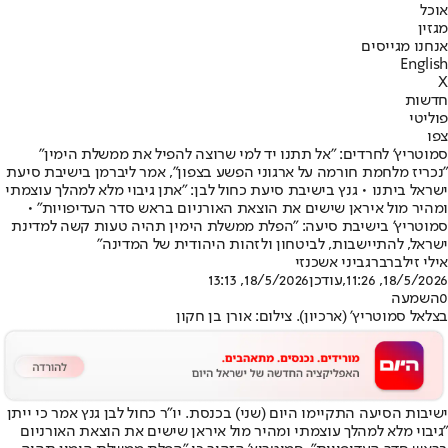
אוכל
מגזין
אנחנו מגייסים
English
X
חדשות
פוליטי
צפו
סמוטריץ' לחרדים: "אל תתנו יד למי שרוצה להפיל את ממשלת הימין"
"נכריז מלחמת חורמה על ארגוני הפשע בצפון", אמר ליברמן בישיבת סיעת
ישראל ביתנו • גנץ בישיבת סיעת כחול לבן: "אתן גיבוי מלא למהלך עוצמתי
ומהיר מול איראן שישים את הוצאת האורניום בראש סדר העדיפויות" •
סמוטריץ' בישיבת סיעה: "הפלת ממשלת הימין תהיה טעות קשה למדינת
ישראל, להתיישבות, לביטחון ולזהות היהודית של המדינה"
אילי זילברברג
ביני אשכנזי
18/5/2026, 11:26
,עודכן
18/5/2026, 13:13
0
השמעה
בצלאל סמוטריץ' (ארכיון). צילום: אורן בן חקון
ישיבות הסיעה התקיימו היום (שני) בכנסת. יו"ר כחול לבן גנץ אמר כי ייתן
"גיבוי מלא למהלך עוצמתי ומהיר מול איראן שישים את הוצאת האורניום