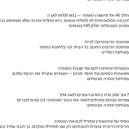
אל תישארו מאחור – בואו לגלות לאן ה-AI הולך
הבינה המלאכותית לא תחליף אנשים, היא תחליף את מי שלא משתמש בה!
בשיתוף HIT,המכון הטכנולוגי חולון
מהפכת הרובוטיקה לבית
מהפכת הניקיון החכם: כל הבית נקי בלחיצת כפתור
בשיתוף רונלייט
הטעויות שיחתכו לכם את קצבת הפנסיה
ממשיכת כספים ועד חוסר תכנון – הצעדים שיצילו את הכסף שלכם
בשיתוף מנורה מבטחים
איך 200 ש"ח בחודש הופכים ל140 אלף ?
צעדים קטנים שיכולים לסגור את הבור הפנסיוני בין נשים לגברים
בשיתוף מנורה מבטחים
הסוד של איינשטיין שיגדיל לכם את הפנסיה
הריבית דריבית עובדת לטובתכם רק אם תתחילו מוקדם. כך תבנו עתיד בט