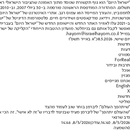
"ישראל היום" הוא גוף תקשורת שנוסד מתוך האמונה שהציבור הישראלי ראוי 
ת
ופרשנויות, וידיאו, פודקאסטים ושידורים חיים. פלטפורמות הדיגיטל של "ישרא
ב-2021 עלו לאוויר האתר החדש והיישומון החדש של "ישראל היום" בע
ואפשר לקבל אותם גם בניוזלטר. מועדון ההטבות הייחודי "הקליקה של ישרא
במייל hayom@israelhayom.co.il.
יום שישי, 8.5.2026
כ"א באייר תשפ"ו
חדשות
דעות
ספורט
ForReal
תרבות ובידור
אוכל
מגזין
אנחנו מגייסים
English
X
חדשות
פוליטי
"שיתהפך העולם": ליברמן בוחר שוב לעמוד מהצד
"שהעולם יתהפך" של ליברמן מעיד שבניגוד לדבריו ש״זה לא אישי״, זה הכי אישי • העולם אגב, כבר התהפך עלינו, ב-7 באוקטובר • ליברמן,
נדב שרגאי
8/5/2026, 14:40
,עודכן
8/5/2026, 14:46
0
השמעה