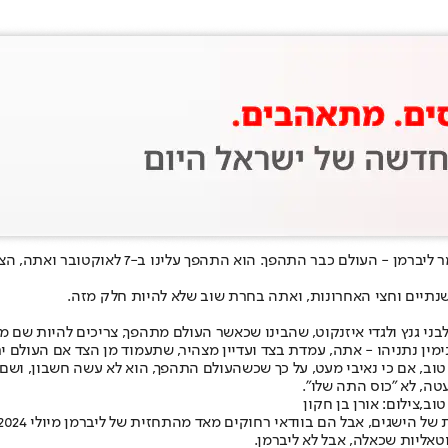
אז זהו מר ליברמן - העולם כבר הת
נתיים וחצי האחרונות, ואתה בחרת שוב שלא להיות חלק מזה.
 לבני גנץ ולגדי איזנקוט, שהבינו שכאשר העולם מתהפך, צריכים להיות ש
ימין נתניהו - אתה, עמדת בצד ועדיין מצהיר, שתעמוד מן הצד אם העולם י
טוב, אם כי נאיבי מעט, על כך שכשהעולם התהפך, הוא לא עשה חשבון, ושם 
טה, לא ״כוס התה שלו״.
ב,צילום: אורן בן חקון
טאליות שכאלה, אבל לא ליברמן.