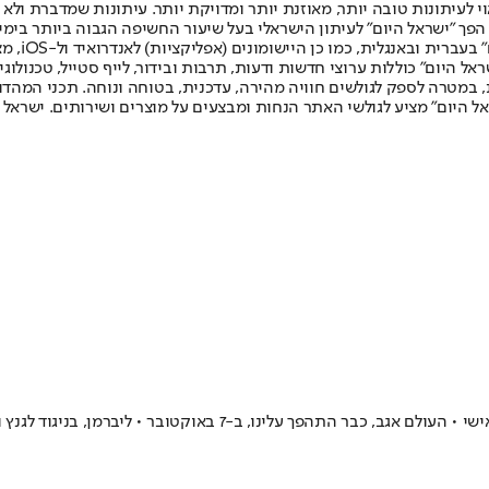
לעיתונות טובה יותר, מאוזנת יותר ומדויקת יותר. עיתונות שמדברת ולא צ
שלום. המהדורה המודפסת הראשונה פורסמה ב-30 ביולי 2007, וב-2010 הפך "ישראל היום" לעיתון הישראלי בעל שי
לחמנוביץ,
ל היום" כוללות ערוצי חדשות ודעות, תרבות ובידור, לייף סטייל, טכנולוגיה
ברית, במטרה לספק לגולשים חוויה מהירה, עדכנית, בטוחה ונוחה. תכני המה
ל היום" מציע לגולשי האתר הנחות ומבצעים על מוצרים ושירותים. ישראל 
 בניגוד לגנץ ואיזנקוט, לא נכנס אז ״מתחת לאלונקה״, ואנו לא נשכח זאת