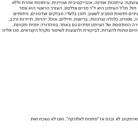
ועקת. עיתונות אמינה, אובייקטיבית ועניינית. עיתונות אחרת וללא
עור החשיפה הגבוה ביותר בימי חול. מו"ל העיתון היא ד"ר מרים אדלסון. העורך הראשי הוא עמר
 והעורך המייסד הוא עמוס רגב. אתרי האינטרנט של "ישראל היום" בעברית ובאנגלית, כמו כן היישומונים (אפליקציות) לאנדרואיד ול-iOS, מציגים חדשות מסביב לשעון, תוכן בלעדי, מבזקים ועדכונים, ניתוחים
, ספורט, כלכלה וצרכנות, בריאות, חיילים, אוכל, יהדות, תיירות ורכב.
דורה המודפסת של העיתון זמינים גם באתר, במהדורה יומית מקוונת,
היום פתוח להערות, לביקורת ולהצעות לשיפור מקהל הקוראים. פנו אלינו