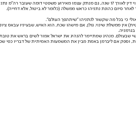
ליברמן, שסבל בעבר, לדבריו שלו, מרדיפה פוליטית של מערכת המשפט ועינוי דין לאורך 17 שנה, גם מנ
אחר סיום כהונת נתניהו כראש ממשלה (כלומר לא ביטול, אלא דחייה).
 אולי כי בכל מה שקשור לנתניהו ״שיתהפך העולם״.
מטית) אין ממשלת שינוי. גולן, אם מישהו שכח, הוא האיש, שבעיניו עבאס צי
בגרמניה.
 אישי שבעולם. מנהיג שמתיימר להנהיג את ישראל אמור לשים בראש את טו
מחדל טקטי״. השנאה מעוורת, וספק אם ליברמן באמת מבין את המשמעות האמיתית של דב