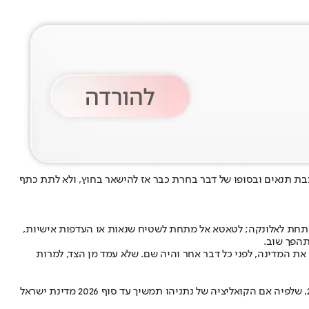
הפך. הוא התהפך עלינו ב-7 לאוקטובר ואתה, הצבת תנאים ובסופו של דבר בחרת כבר אז להישאר בחוץ, ולא לתת כתף
ם מתחת לאלונקה; לטאטא אל מתחת לשטיח שנאות או העדפות אישיות,
תהפך שוב.
את המדינה, לפני כל דבר אחר והיה שם. שלא עמד מן הצד, למרות
לנתניהו יש בשנים האחרונות רשימה מפוארת של כשלונות ורשימה מפוארת של הישגים, אבל הם בוודאי רחוקים מאד מהתחזית של ליברמן מיולי 2024, שלפיה אם הקואליציה של נתניהו תמשיך עד סוף 2026 מדינת ישראל