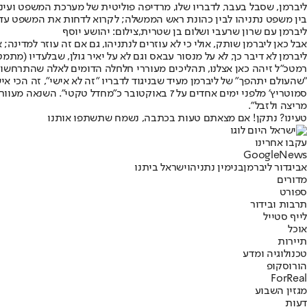
בין משפט נתניהו לבין כהונת ראש הממשלה; לקרוא לדחות את המשפט עד ל
ליברמן עם שרון שרעבי ושלום בן שטרית,צילום: יהושע יוסף
אבל כאן ליברמן שותק, אולי כי לא עוזרים לנתניהו, גם אם זה עוזר למדינה;
ליברמן לא דיבר כך, לא על מנסור עבאס וגם לא על יאיר גולן, שבלעדיו (מת
רמטכ"ל זיהה כאן אצלנו, תהליכים מעוררי חלחלה הדומים לאלה שהתרחשו 
"שהעולם יתהפך" של ליברמן מעיד שבניגוד לדבריו ״זה לא אישי״, זה הכי
סמוטריץ׳ מלפני ימים אחדים על 7 באוקטובר כ״
מריצה ולזבל".
טעינו? נתקן! אם מצאתם טעות בכתבה, נשמח שתשתפו אותנו
עקבו אחרינו
G
o
o
g
l
e
News
אביגדור ליברמן
בנימין נתניהו
ישראל ביתנו
מדורים
ספורט
תרבות ובידור
לייף סטייל
אוכל
תיירות
טכנולוגיה ומדע
הורוסקופ
ForReal
מגזין השבוע
דעות