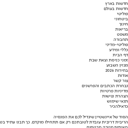
חדשות בארץ
חדשות בעולם
פוליטי
ביטחוני
חינוך
בריאות
משפט
תחבורה
פוליטי-מדיני
כללי ומידע
דף הבית
זמני כניסת וצאת שבת
מגזין השבוע
בחירות 2026
אודות
צור קשר
נבחרת הכתבים והפרשנים
מדיניות פרטיות
הצהרת נגישות
תנאי שימוש
כדאי
להכיר
הסוד של איינשטיין שיגדיל לכם את הפנסיה
הריבית דריבית עובדת לטובתכם רק אם תתחילו מוקדם. כך תבנו עתיד בט
בשיתוף מנורה מבטחים