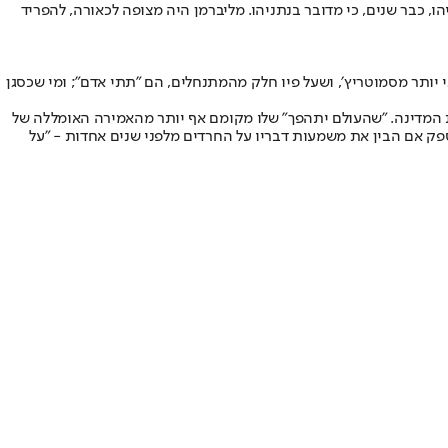
תק עצמו מאירוע משפטי דומה שעובר רה״מ נתניהו, כבר שנים, כי מדובר בנתניהו. מליברמן היה מצופה לכאורה, להפריד
וני יותר מסמוטריץ׳, ושעל פיו חלק מהמתנחלים, הם ״תתי אדם״; ומי שכסגן
בת המדינה. ״שהעולם יתהפך" שלו מקומם אף יותר מהאמירה האומללה של
ריו כפי שספק אם הבין את משמעות דבריו על החרדים מלפני שנים אחדות - "על