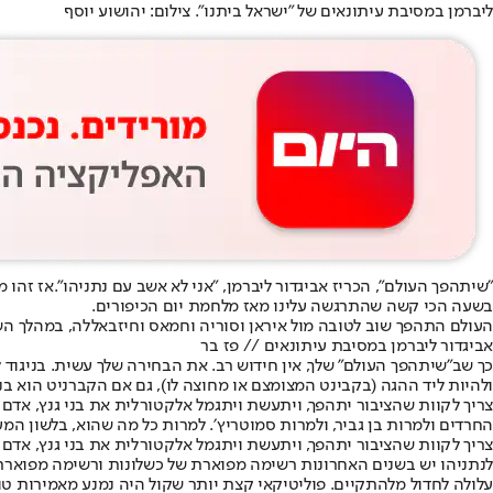
ליברמן במסיבת עיתונאים של "ישראל ביתנו". צילום: יהושוע יוסף
"שיתהפך העולם", הכריז אביגדור ליברמן, "אני לא אשב עם נתניהו".
בשעה הכי קשה שהתרגשה עלינו מאז מלחמת יום הכיפורים.
העולם התהפך שוב לטובה מול איראן וסוריה וחמאס וחיזבאללה, במהלך הש
אביגדור ליברמן במסיבת עיתונאים // פז בר
כך שב״שיתהפך העולם״ שלך, אין חידוש רב. את הבחירה שלך עשית. בניגוד
ולהיות ליד ההגה (בקבינט המצומצם או מחוצה לו), גם אם הקברניט הוא בנ
צריך לקוות שהציבור יתהפך, ויתעשת ויתגמל אלקטורלית את בני גנץ, אדם 
החרדים ולמרות בן גביר, ולמרות סמוטריץ׳. למרות כל מה שהוא, בלשון המע
צריך לקוות שהציבור יתהפך, ויתעשת ויתגמל אלקטורלית את בני גנץ, אדם טו
עלולה לחדול מלהתקיים. פוליטיקאי קצת יותר שקול היה נמנע מאמירות טו