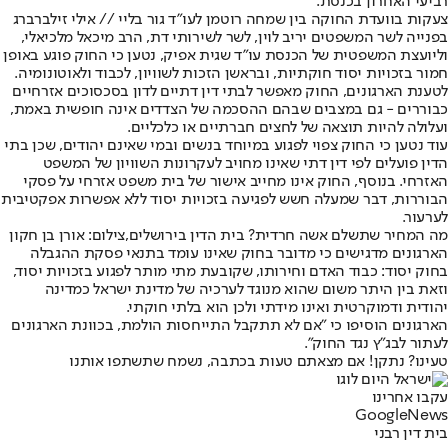
רביעי האחרון בכנסת.
צעקות בוועדת החוקה בין שמחה רוטמן לעו"ד גור בליי // אילי זילברברג
בפנייה לשר המשפטים יריב לוין, לשר לשירותי דת, הרב מיכאל מלכיאלי,
וליועצת המשפטית של הכנסת עו"ד שגית אפיק, נטען כי החוק פוגע באופן
חמור בזכויות יסוד חוקתיות, ובראשן הזכות לשוויון, לכבוד ולאוטונומיה.
לטענת הארגונים, החוק מאפשר לבתי דין דתיים לדון בסכסוכים אזרחיים
כבוררים - גם במצבים שבהם ההסכמה של הצדדים אינה חופשית באמת,
ועלולה להיות תוצאה של לחצים חברתיים או כלכליים.
עוד נטען כי החוק צפוי לפגוע במיוחד בנשים ובמי שאינם יהודים, שכן בתי
הדין פועלים לפי דין דתי שאינו מחויב לעקרונות השוויון של המשפט
האזרחי. בנוסף, החוק אינו מחייב אישור של בית משפט אזרחי על פסקי
הבוררות, דבר שמעלה חשש לפגיעה בזכויות יסוד ללא אפשרות אפקטיבית
לערעור.
מה המחיר שתשלם אשה חרדית? בית הדין בירושלים,צילום: אורן בן חקון
הארגונים מדגישים כי מדובר בחוק שאינו עומד בתנאי פסקת ההגבלה
בחוק יסוד: כבוד האדם וחירותו, שקובעת מתי מותר לפגוע בזכויות יסוד,
וזאת בין היתר משום שהוא מנוגד לערכיה של מדינת ישראל כמדינה
יהודית ודמוקרטית ואינו מידתי ולכן הוא בלתי חוקתי.
הארגונים הוסיפו כי "אם לא תתקבל התייחסות הולמת, בכוונת הארגונים
לעתור לבג"ץ נגד החוק".
טעינו? נתקן! אם מצאתם טעות בכתבה, נשמח שתשתפו אותנו
עקבו אחרינו
G
o
o
g
l
e
News
בית דין רבני