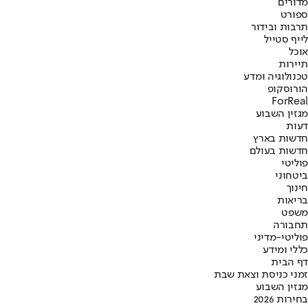
מדורים
ספורט
תרבות ובידור
לייף סטייל
אוכל
תיירות
טכנולוגיה ומדע
הורוסקופ
ForReal
מגזין השבוע
דעות
חדשות בארץ
חדשות בעולם
פוליטי
ביטחוני
חינוך
בריאות
משפט
תחבורה
פוליטי-מדיני
כללי ומידע
דף הבית
זמני כניסת וצאת שבת
מגזין השבוע
בחירות 2026