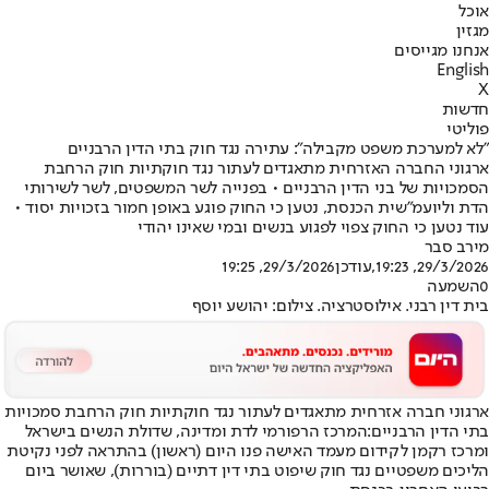
אוכל
מגזין
אנחנו מגייסים
English
X
חדשות
פוליטי
"לא למערכת משפט מקבילה": עתירה נגד חוק בתי הדין הרבניים
ארגוני החברה האזרחית מתאגדים לעתור נגד חוקתיות חוק הרחבת
הסמכויות של בני הדין הרבניים • בפנייה לשר המשפטים, לשר לשירותי
הדת וליועמ"שית הכנסת, נטען כי החוק פוגע באופן חמור בזכויות יסוד •
עוד נטען כי החוק צפוי לפגוע בנשים ובמי שאינו יהודי
מירב סבר
29/3/2026, 19:23
,עודכן
29/3/2026, 19:25
0
השמעה
בית דין רבני. אילוסטרציה. צילום: יהושע יוסף
ארגוני חברה אזרחית מתאגדים לעתור נגד חוקתיות חוק הרחבת סמכויות
בתי הדין הרבניים:
המרכז הרפורמי לדת ומדינה, שדולת הנשים בישראל
ומרכז רקמן לקידום מעמד האישה פנו היום (ראשון) בהתראה לפני נקיטת
הליכים משפטיים נגד חוק שיפוט בתי דין דתיים (בוררות), שאושר ביום