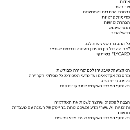
אודות
צור קשר
נבחרת הכתבים והפרשנים
מדיניות פרטיות
הצהרת נגישות
תנאי שימוש
כדאי
להכיר
כל ההטבות שמגיעות לכם
מה ההבדל בין מועדון תעופה וכרטיס אשראי?
בשיתוף FLYCARD
המקצועות שיבטיחו לכם קריירה מבוקשת
מהסבת אקדמאים ועד מדעי הספורט: כל מסלולי הקריירה
בלוינסקי-וינגייט
בשיתוף המרכז האקדמי לוינסקי־וינגייט
הצצה לקמפוס שרוצה לשנות את האקדמיה
שערי מדע ומשפט נוחת בהייטק של רעננה עם מעבדות AI ותוכניות
חדשות
בשיתוף המרכז האקדמי שערי מדע ומשפט