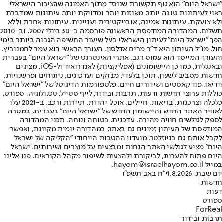
"ישראל היום" הוא גוף תקשורת שנוסד מתוך האמונה שהציבור הישראלי
ראוי לעיתונות טובה יותר, מאוזנת יותר ומדויקת יותר. עיתונות שמדברת
ולא צועקת. עיתונות אמינה, אובייקטיבית ועניינית. עיתונות אחרת וללא
תשלום. המהדורה המודפסת הראשונה פורסמה ב-30 ביולי 2007, וב-2010
הפך "ישראל היום" לעיתון הישראלי בעל שיעור החשיפה הגבוה ביותר בימי
חול. מו"ל העיתון היא ד"ר מרים אדלסון. העורך הראשי הוא עמר לחמנוביץ,
והעורך המייסד הוא עמוס רגב. אתרי האינטרנט של "ישראל היום" בעברית
ובאנגלית, כמו כן היישומונים (אפליקציות) לאנדרואיד ול-iOS, מציגים
חדשות מסביב לשעון, תוכן בלעדי, מבזקים ועדכונים, ניתוחים ופרשנויות,
וידיאו, פודקאסטים ושידורים חיים. פלטפורמות הדיגיטל של "ישראל היום"
כוללות ערוצי חדשות ודעות, תרבות ובידור, לייף סטייל, טכנולוגיה, ספורט,
כלכלה וצרכנות, בריאות, חיילים, אוכל, יהדות, תיירות ורכב. ב-2021 עלו
לאוויר האתר החדש והיישומון החדש של "ישראל היום" בעברית, במטרה
לספק לגולשים חוויה מהירה, עדכנית, בטוחה ונוחה. תכני המהדורה
המודפסת של העיתון זמינים גם באתר, במהדורה יומית מקוונת, ואפשר
לקבל אותם גם בניוזלטר. מועדון ההטבות הייחודי "הקליקה של ישראל
היום" מציע לגולשי האתר הנחות ומבצעים על מוצרים ושירותים. ישראל
היום פתוח להערות, לביקורת ולהצעות לשיפור מקהל הקוראים. פנו אלינו
במייל hayom@israelhayom.co.il.
יום שבת, 1.8.2026
י"ח באב תשפ"ו
חדשות
דעות
ספורט
ForReal
תרבות ובידור