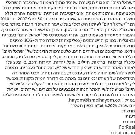
"ישראל היום" הוא גוף תקשורת שנוסד מתוך האמונה שהציבור הישראלי
ראוי לעיתונות טובה יותר, מאוזנת יותר ומדויקת יותר. עיתונות שמדברת
ולא צועקת. עיתונות אמינה, אובייקטיבית ועניינית. עיתונות אחרת וללא
תשלום. המהדורה המודפסת הראשונה פורסמה ב-30 ביולי 2007, וב-2010
הפך "ישראל היום" לעיתון הישראלי בעל שיעור החשיפה הגבוה ביותר בימי
חול. מו"ל העיתון היא ד"ר מרים אדלסון. העורך הראשי הוא עמר לחמנוביץ,
והעורך המייסד הוא עמוס רגב. אתרי האינטרנט של "ישראל היום" בעברית
ובאנגלית, כמו כן היישומונים (אפליקציות) לאנדרואיד ול-iOS, מציגים
חדשות מסביב לשעון, תוכן בלעדי, מבזקים ועדכונים, ניתוחים ופרשנויות,
וידיאו, פודקאסטים ושידורים חיים. פלטפורמות הדיגיטל של "ישראל היום"
כוללות ערוצי חדשות ודעות, תרבות ובידור, לייף סטייל, טכנולוגיה, ספורט,
כלכלה וצרכנות, בריאות, חיילים, אוכל, יהדות, תיירות ורכב. ב-2021 עלו
לאוויר האתר החדש והיישומון החדש של "ישראל היום" בעברית, במטרה
לספק לגולשים חוויה מהירה, עדכנית, בטוחה ונוחה. תכני המהדורה
המודפסת של העיתון זמינים גם באתר, במהדורה יומית מקוונת, ואפשר
לקבל אותם גם בניוזלטר. מועדון ההטבות הייחודי "הקליקה של ישראל
היום" מציע לגולשי האתר הנחות ומבצעים על מוצרים ושירותים. ישראל
היום פתוח להערות, לביקורת ולהצעות לשיפור מקהל הקוראים. פנו אלינו
במייל hayom@israelhayom.co.il.
יום שבת, 6.6.2026
כ"א בסיון תשפ"ו
חדשות
דעות
ספורט
ForReal
תרבות ובידור