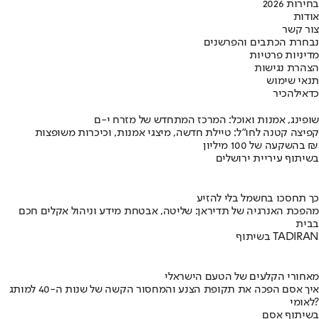
בחירות 2026
אודות
צור קשר
נבחרת הכתבים והפרשנים
מדיניות פרטיות
הצהרת נגישות
תנאי שימוש
כדאי
להכיר
שופינג, אמנות ואוכל: המרכז המתחדש של מזרח י-ם
קפיצה קטנה לחו"ל: טיילת חדשה, מיצגי אמנות, וכיכרות משופצות
בהשקעה של 100 מיליון ₪
בשיתוף עיריית ירושלים
כך תחסכו בחשמל בלי להזיע
מהפכת האנרגיה של תדיראן: שליטה, אבטחת מידע וניהול אקלים חכם
בבית
בשיתוף TADIRAN
מאחורי הקלעים של הטעם הישראלי
איך אסם הפכה את תקופת הצנע והמחסור הקשה של שנות ה-40 למותג
לאומי?
בשיתוף אסם