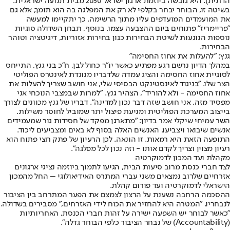
הדתית). היא גובשה ביוזמת ארגון ישראל 2050 מבית תנועה ישראלית.
בשיטה זו, הבוחר יבחר בקלפי לא רק את המפלגה בה הוא תומך, אלא גם
את המועמדים המועדפים עליו מתוך הרשימה. כך יתקיימו למעשה
״פריימריז״ פתוחים ביום ההצבעה עצמו. בנוסף, תבחן השדולה סוגיות
נוספות הנוגעות לשיטת הבחירות כגון בחירות אזוריות, דיגיטציה וטוהר
הבחירות.
גנץ: "להעלות את אחוז החסימה"
במהלך הדיון נרשם רגע מפתיע כאשר יו"ר כחול לבן, ח"כ בני גנץ, התייחס
לסוגיית אחוז החסימה והציג עמדה שלדבריו מנוגדת לאינטרס הפוליטי
הצר שלו. "בניגוד לאינסטינקט הבסיסי שלי, אני חושב שצריך להעלות את
אחוז החסימה - ולא להוריד", הצהיר גנץ. "למרות שבמצבי הנוכחי אני
מפסיד מזה, אני חושב שזה דבר נכון למדינה". דבריו של גנץ מכוונים לצורך
בייצוב המערכת הפוליטית ומניעת פיצול יתר שמוביל לחוסר משילות.
השר עמיחי שיקלי אמר בדיון: ״מתארגן מפקד של חסידות גור שמעמידים
אנשים שיבואו ויצביעו. האנשים האלה בסוף לא באים ומצביעים ליכוד.
התופעה הזאת היא רמאות. זו הונאה. לכן הרעיון של פתק חצי פתוח הוא
רעיון מצוין וצריך לקדם אותו - וזה נכון לכל מפלגה״.
מקהלת ועד המכון לדמוקרטיה
לצד חברי כנסת מרוב סיעות הבית, הגיעו לתמוך ביוזמה נציגי ארגונים
אזרחיים שלרוב נמצאים משני עברי המתרס האידיאולוגי – החל מהמכון
הישראלי לדמוקרטיה ועד פורום קהלת.
ההסכמה הרחבה נשענת על הרצון לצמצם את הפער המתרחב בין הציבור
לנבחריו. "המטרה היא להחזיר את הכוח לידי האזרחים," מסבירים בשדולה.
"כאשר לבוחר יש השפעה ישירה על זהות חברי הכנסת, האחריותיות
(Accountability) של נבחר הציבור כלפי הבוחר גדלה".