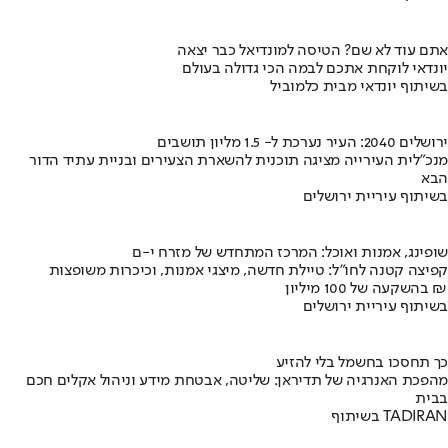
אתם עוד לא שם? הטיסה למונדיאל כבר יצאה
יונדאי לוקחת אתכם לבמה הכי גדולה בעולם
בשיתוף יונדאי מבית כלמוביל
ירושלים 2040: העיר נערכת ל- 1.5 מליון תושבים
מנכ"לית העירייה מציגה תוכנית להשארת הצעירים ובניית עתיד הדור
הבא
בשיתוף עיריית ירושלים
שופינג, אמנות ואוכל: המרכז המתחדש של מזרח י-ם
קפיצה קטנה לחו"ל: טיילת חדשה, מיצגי אמנות, וכיכרות משופצות
בהשקעה של 100 מיליון ₪
בשיתוף עיריית ירושלים
כך תחסכו בחשמל בלי להזיע
מהפכת האנרגיה של תדיראן: שליטה, אבטחת מידע וניהול אקלים חכם
בבית
בשיתוף TADIRAN