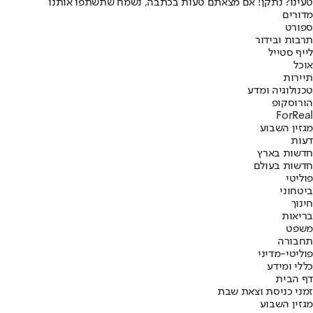
טעינו? נתקן! אם מצאתם טעות בכתבה, נשמח שתשתפו אותנו
מדורים
ספורט
תרבות ובידור
לייף סטייל
אוכל
תיירות
טכנולוגיה ומדע
הורוסקופ
ForReal
מגזין השבוע
דעות
חדשות בארץ
חדשות בעולם
פוליטי
ביטחוני
חינוך
בריאות
משפט
תחבורה
פוליטי-מדיני
כללי ומידע
דף הבית
זמני כניסת וצאת שבת
מגזין השבוע