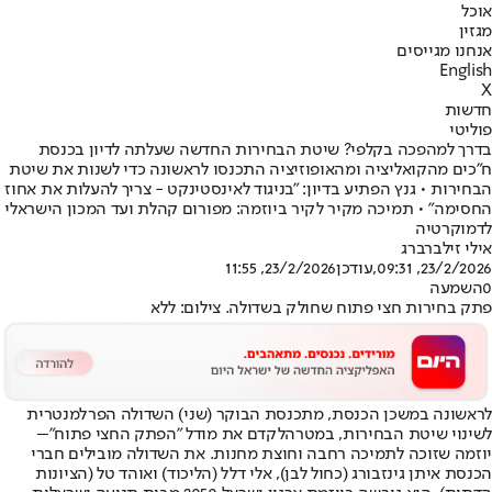
אוכל
מגזין
אנחנו מגייסים
English
X
חדשות
פוליטי
בדרך למהפכה בקלפי? שיטת הבחירות החדשה שעלתה לדיון בכנסת
ח"כים מהקואליציה ומהאופוזיציה התכנסו לראשונה כדי לשנות את שיטת
הבחירות • גנץ הפתיע בדיון: "בניגוד לאינסטינקט - צריך להעלות את אחוז
החסימה" • תמיכה מקיר לקיר ביוזמה: מפורום קהלת ועד המכון הישראלי
לדמוקרטיה
אילי זילברברג
23/2/2026, 09:31
,עודכן
23/2/2026, 11:55
0
השמעה
פתק בחירות חצי פתוח שחולק בשדולה. צילום: ללא
לראשונה במשכן הכנסת, מתכנסת הבוקר (שני) השדולה הפרלמנטרית
לשינוי שיטת הבחירות, במטרה
לקדם את מודל "הפתק החצי פתוח"
–
יוזמה שזוכה לתמיכה רחבה וחוצת מחנות. את השדולה מובילים חברי
הכנסת איתן גינזבורג (כחול לבן), אלי דלל (הליכוד) ואוהד טל (הציונות