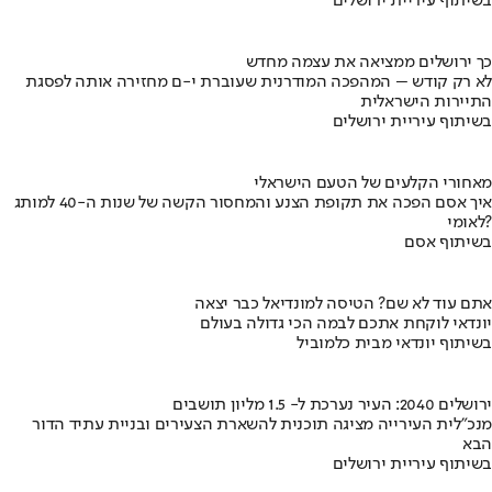
בשיתוף עיריית ירושלים
כך ירושלים ממציאה את עצמה מחדש
לא רק קודש – המהפכה המודרנית שעוברת י-ם מחזירה אותה לפסגת
התיירות הישראלית
בשיתוף עיריית ירושלים
מאחורי הקלעים של הטעם הישראלי
איך אסם הפכה את תקופת הצנע והמחסור הקשה של שנות ה-40 למותג
לאומי?
בשיתוף אסם
אתם עוד לא שם? הטיסה למונדיאל כבר יצאה
יונדאי לוקחת אתכם לבמה הכי גדולה בעולם
בשיתוף יונדאי מבית כלמוביל
ירושלים 2040: העיר נערכת ל- 1.5 מליון תושבים
מנכ"לית העירייה מציגה תוכנית להשארת הצעירים ובניית עתיד הדור
הבא
בשיתוף עיריית ירושלים