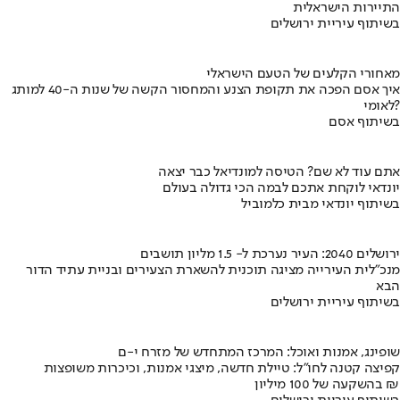
התיירות הישראלית
בשיתוף עיריית ירושלים
מאחורי הקלעים של הטעם הישראלי
איך אסם הפכה את תקופת הצנע והמחסור הקשה של שנות ה-40 למותג
לאומי?
בשיתוף אסם
אתם עוד לא שם? הטיסה למונדיאל כבר יצאה
יונדאי לוקחת אתכם לבמה הכי גדולה בעולם
בשיתוף יונדאי מבית כלמוביל
ירושלים 2040: העיר נערכת ל- 1.5 מליון תושבים
מנכ"לית העירייה מציגה תוכנית להשארת הצעירים ובניית עתיד הדור
הבא
בשיתוף עיריית ירושלים
שופינג, אמנות ואוכל: המרכז המתחדש של מזרח י-ם
קפיצה קטנה לחו"ל: טיילת חדשה, מיצגי אמנות, וכיכרות משופצות
בהשקעה של 100 מיליון ₪