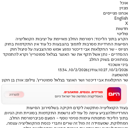
אוכל
מגזין
אנחנו מגייסים
English
X
חדשות
פוליטי
הקרע בתוך הליכוד: רפורמת החלב מאיימת על יציבות הקואליציה
הסיעות החרדיות מסרבות לתמוך בהצבעות כל עוד אין התקדמות בחוק
הגיוס • שר החקלאות אבי דיכטר נמנע אמש מההצבעה על פיצול חוק
ההסדרים • נתן אשל תקף את שר האוצר בצלאל סמוטריץ׳ וקרא להתמקד
במתווכים בשוק החלב
ביני אשכנזי
10/2/2026, 10:27
,עודכן
10/2/2026, 13:34
0
השמעה
שר החקלאות אבי דיכטר ושר האוצר בצלאל סמוטריץ'. צילום: אורן בן חקון
בעוד הקואליציה מתקשה לקדם חקיקה בשל
סירוב הסיעות
החרדיות
להצביע עימה כל עוד לא נרשמת התקדמות בסוגיית חוק הגיוס,
בתוך הליכוד מתפתח עימות פנימי נוסף - הפעם סביב
רפורמת החלב
.
המחלוקת, שמעמידה זה מול זה שרים וחברי כנסת מהקואליציה עצמה,