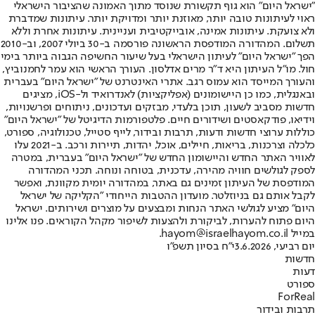
"ישראל היום" הוא גוף תקשורת שנוסד מתוך האמונה שהציבור הישראלי
ראוי לעיתונות טובה יותר, מאוזנת יותר ומדויקת יותר. עיתונות שמדברת
ולא צועקת. עיתונות אמינה, אובייקטיבית ועניינית. עיתונות אחרת וללא
תשלום. המהדורה המודפסת הראשונה פורסמה ב-30 ביולי 2007, וב-2010
הפך "ישראל היום" לעיתון הישראלי בעל שיעור החשיפה הגבוה ביותר בימי
חול. מו"ל העיתון היא ד"ר מרים אדלסון. העורך הראשי הוא עמר לחמנוביץ,
והעורך המייסד הוא עמוס רגב. אתרי האינטרנט של "ישראל היום" בעברית
ובאנגלית, כמו כן היישומונים (אפליקציות) לאנדרואיד ול-iOS, מציגים
חדשות מסביב לשעון, תוכן בלעדי, מבזקים ועדכונים, ניתוחים ופרשנויות,
וידיאו, פודקאסטים ושידורים חיים. פלטפורמות הדיגיטל של "ישראל היום"
כוללות ערוצי חדשות ודעות, תרבות ובידור, לייף סטייל, טכנולוגיה, ספורט,
כלכלה וצרכנות, בריאות, חיילים, אוכל, יהדות, תיירות ורכב. ב-2021 עלו
לאוויר האתר החדש והיישומון החדש של "ישראל היום" בעברית, במטרה
לספק לגולשים חוויה מהירה, עדכנית, בטוחה ונוחה. תכני המהדורה
המודפסת של העיתון זמינים גם באתר, במהדורה יומית מקוונת, ואפשר
לקבל אותם גם בניוזלטר. מועדון ההטבות הייחודי "הקליקה של ישראל
היום" מציע לגולשי האתר הנחות ומבצעים על מוצרים ושירותים. ישראל
היום פתוח להערות, לביקורת ולהצעות לשיפור מקהל הקוראים. פנו אלינו
במייל hayom@israelhayom.co.il.
יום רביעי, 3.6.2026
י"ח בסיון תשפ"ו
חדשות
דעות
ספורט
ForReal
תרבות ובידור