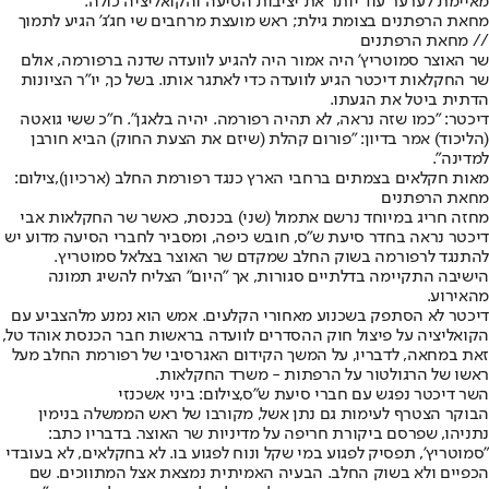
מאיימת לערער עוד יותר את יציבות הסיעה והקואליציה כולה.
מחאת הרפתנים בצומת גילת; ראש מועצת מרחבים שי חג'ג' הגיע לתמוך
// מחאת הרפתנים
שר האוצר סמוטריץ' היה אמור היה להגיע לוועדה שדנה ברפורמה, אולם
שר החקלאות דיכטר הגיע לוועדה כדי לאתגר אותו. בשל כך, יו"ר הציונות
הדתית ביטל את הגעתו.
דיכטר: "כמו שזה נראה, לא תהיה רפורמה. יהיה בלאגן". ח"כ ששי גואטה
(הליכוד) אמר בדיון: "פורום קהלת (שיזם את הצעת החוק) הביא חורבן
למדינה".
מאות חקלאים בצמתים ברחבי הארץ כנגד רפורמת החלב (ארכיון),צילום:
מחאת הרפתנים
מחזה חריג במיוחד נרשם אתמול (שני) בכנסת, כאשר שר החקלאות אבי
דיכטר נראה בחדר סיעת ש"ס, חובש כיפה, ומסביר לחברי הסיעה מדוע יש
להתנגד לרפורמה בשוק החלב שמקדם שר האוצר בצלאל סמוטריץ.
הישיבה התקיימה בדלתיים סגורות, אך "היום" הצליח להשיג תמונה
מהאירוע.
דיכטר לא הסתפק בשכנוע מאחורי הקלעים. אמש הוא נמנע מלהצביע עם
הקואליציה על פיצול חוק ההסדרים לוועדה בראשות חבר הכנסת אוהד טל,
זאת במחאה, לדבריו, על המשך הקידום האגרסיבי של רפורמת החלב מעל
ראשו של הרגולטור על הרפתות - משרד החקלאות.
השר דיכטר נפגש עם חברי סיעת ש"ס,צילום: ביני אשכנזי
הבוקר הצטרף לעימות גם נתן אשל, מקורבו של ראש הממשלה בנימין
נתניהו, שפרסם ביקורת חריפה על מדיניות שר האוצר. בדבריו כתב:
"סמוטריץ', תפסיק לפגוע במי שקל ונוח לפגוע בו. לא בחקלאים, לא בעובדי
הכפיים ולא בשוק החלב. הבעיה האמיתית נמצאת אצל המתווכים. שם