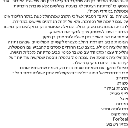
יושב הפער האדיר בין מה שמקבל החקלאי לבין מה שמשלם הציבור". עוד
הוסיף כי "מדיניות רצינית לא בועטת בחלשים אלא שוברת ריכוזיות
ומטפלת במוקדי הכוח".
בשיחה עם ״היום״ הסביר אשל כי הקרב שמתחולל כעת בתוך הליכוד אינו
על עצם קיומה של רפורמה, אלא על זהות הגורמים שיישאו במחירה.
לדבריו, המתווכים בשוק החלב הם אלה שפוגעים הן בחקלאים והן בציבור
הרחב - ושם, לשיטתו, צריך למקד את המאבק.
עימות עם שר האוצר. נתן אשל,צילום: אורן בן חקון
העימות סביב רפורמת החלב מצטרף לקשיים הפוליטיים שבהם נתונה
הקואליציה ממילא. במצב שבו החרדים מסרבים להצביע עם הממשלה,
והליכוד עצמו מתמודד עם משבר פנימי סביב מדיניות כלכלית רגישה,
הקואליציה מוצאת את עצמה מול טלטלה נוספת שמקשה עוד יותר על
קידום סדר היום החקיקתי שלה.
טעינו? נתקן! אם מצאתם טעות בכתבה, נשמח שתשתפו אותנו
אבי דיכטר
בצלאל סמוטריץ'
הליכוד
הקואליציה
נתן אשל
רפורמת החלב
מדורים
ספורט
תרבות ובידור
לייף סטייל
אוכל
תיירות
טכנולוגיה ומדע
הורוסקופ
ForReal
מגזין השבוע