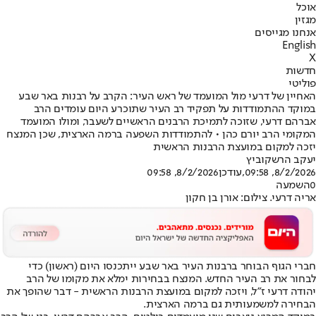
אוכל
מגזין
אנחנו מגייסים
English
X
חדשות
פוליטי
האחיין של דרעי מול המועמד של ראש העיר: הקרב על רבנות באר שבע
במוקד ההתמודדות על תפקיד רב העיר שתוכרע היום עומדים הרב
אברהם דרעי, שזוכה לתמיכת הרבנים הראשיים לשעבר, ומולו המועמד
המקומי הרב יורם כהן • להתמודדות השפעה ברמה הארצית, שכן המנצח
יזכה למקום במועצת הרבנות הראשית
יעקב הרשקוביץ
8/2/2026, 09:58
,עודכן
8/2/2026, 09:58
0
השמעה
אריה דרעי. צילום: אורן בן חקון
חברי הגוף הבוחר ברבנות העיר באר שבע ייתכנסו היום (ראשון) כדי
לבחור את רב העיר החדש. המנצח בבחירות ימלא את מקומו של הרב
יהודה דרעי ז"ל, ויזכה למקום במועצת הרבנות הראשית - דבר שהופך את
הבחירה למשמעותית גם ברמה הארצית.