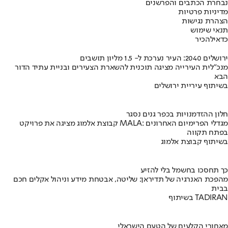
נבחרת הכתבים והפרשנים
מדיניות פרטיות
הצהרת נגישות
תנאי שימוש
כדאי
להכיר
ירושלים 2040: העיר נערכת ל- 1.5 מליון תושבים
מנכ"לית העירייה מציגה תוכנית להשארת הצעירים ובניית עתיד הדור
הבא
בשיתוף עיריית ירושלים
חלון ההזדמנויות בכפר גנים נסגר
קבוצת אלמוג מציגה את פרויקט MALA: מגדלי הפרימיום האחרונים
בפתח תקווה
בשיתוף קבוצת אלמוג
כך תחסכו בחשמל בלי להזיע
מהפכת האנרגיה של תדיראן: שליטה, אבטחת מידע וניהול אקלים חכם
בבית
בשיתוף TADIRAN
מאחורי הקלעים של הטעם הישראלי