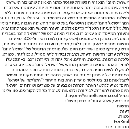
"ישראל היום" הוא גוף תקשורת שנוסד מתוך האמונה שהציבור הישראלי
ראוי לעיתונות טובה יותר, מאוזנת יותר ומדויקת יותר. עיתונות שמדברת
ולא צועקת. עיתונות אמינה, אובייקטיבית ועניינית. עיתונות אחרת וללא
תשלום. המהדורה המודפסת הראשונה פורסמה ב-30 ביולי 2007, וב-2010
הפך "ישראל היום" לעיתון הישראלי בעל שיעור החשיפה הגבוה ביותר בימי
חול. מו"ל העיתון היא ד"ר מרים אדלסון. העורך הראשי הוא עמר לחמנוביץ,
והעורך המייסד הוא עמוס רגב. אתרי האינטרנט של "ישראל היום" בעברית
ובאנגלית, כמו כן היישומונים (אפליקציות) לאנדרואיד ול-iOS, מציגים
חדשות מסביב לשעון, תוכן בלעדי, מבזקים ועדכונים, ניתוחים ופרשנויות,
וידיאו, פודקאסטים ושידורים חיים. פלטפורמות הדיגיטל של "ישראל היום"
כוללות ערוצי חדשות ודעות, תרבות ובידור, לייף סטייל, טכנולוגיה, ספורט,
כלכלה וצרכנות, בריאות, חיילים, אוכל, יהדות, תיירות ורכב. ב-2021 עלו
לאוויר האתר החדש והיישומון החדש של "ישראל היום" בעברית, במטרה
לספק לגולשים חוויה מהירה, עדכנית, בטוחה ונוחה. תכני המהדורה
המודפסת של העיתון זמינים גם באתר, במהדורה יומית מקוונת, ואפשר
לקבל אותם גם בניוזלטר. מועדון ההטבות הייחודי "הקליקה של ישראל
היום" מציע לגולשי האתר הנחות ומבצעים על מוצרים ושירותים. ישראל
היום פתוח להערות, לביקורת ולהצעות לשיפור מקהל הקוראים. פנו אלינו
במייל hayom@israelhayom.co.il.
יום רביעי, 10.6.2026
כ"ה בסיון תשפ"ו
חדשות
דעות
ספורט
ForReal
תרבות ובידור