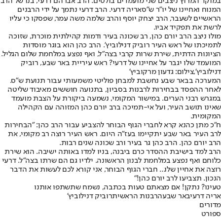
במוקד המרוץ ניצבים שני מועמדים בולטים. הרב אברהם דרעי, בנו של הרב
המנוח ואחיינו של יו"ר ש"ס
אריה דרעי
. הרב דרעי נתמך על ידי הרבנים
הראשיים לשעבר, הרב יצחק יוסף והרב שלמה משה עמר, שפסקו כי עליו
לרשת את תפקיד אביו.
מולו ניצב הרב יורם כהן, רב שכונה בעיר ודמות קהילתית מוכרת, שזוכה
לתמיכתו של ראש העיר רוביק דנילוביץ'. הרב כהן הוא בוגר מוסדות
הציונות הדתית, שירת שרות קרבי בצה"ל, ואף נפצע במלחמת שלום הגליל.
המועמד שלו יגבר על אחיינו של דרעי? ראש עיריית באר שבע, רוביק
דנילוביץ',צילום: גדעון מרקוביץ'
המערכה בבאר שבע נחשבת למבחן פוליטי משמעותי עבור תנועת ש"ס.
לאחר ההפסד בבחירות לרבנות בסביון, בתנועה חוששים מאיבוד שליטה
במגרש רבני הערים. במישור המקומי, נשמעה ביקורת על הצבת מועמד
שאינו תושב העיר, ועל אי-תמיכה ברב יורם כהן המזוהה עם הקהילה
המקומית.
ח"כ מתן כהנא קרא לחברי הגוף הבוחר להצביע עבור הרב כהן: ״הבחירות
לרב העיר באר שבע יתקיימו בעז"ה היום. ‏ראש העיר רוצה רב מקומי, את
הרב יורם כהן. הרב כהן גר בעיר ורב שכונה שנים רבות.
‏הרב למד בישיבת ההסדר כרם ביבנה, בניו למדו באותה ישיבה. ‏הוא שירת
כלוחם ואף נפצע במלחמת לבנון הראשונה. ‏ילדיו גם הם שרתו בצה"ל. ‏דרעי
רוצה את אחיין שלו... ‏חברי הגוף הבוחר, אני קורא לכם לעשות את הדבר
הנכון. ‏תצביעו לרב יורם כהן!״
טעינו? נתקן! אם מצאתם טעות בכתבה, נשמח שתשתפו אותנו
אריה דרעי
באר שבע
הרבנות הראשית
רוביק דנילוביץ'
מדורים
ספורט