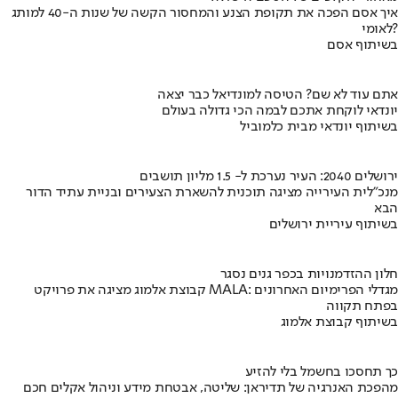
איך אסם הפכה את תקופת הצנע והמחסור הקשה של שנות ה-40 למותג
לאומי?
בשיתוף אסם
אתם עוד לא שם? הטיסה למונדיאל כבר יצאה
יונדאי לוקחת אתכם לבמה הכי גדולה בעולם
בשיתוף יונדאי מבית כלמוביל
ירושלים 2040: העיר נערכת ל- 1.5 מליון תושבים
מנכ"לית העירייה מציגה תוכנית להשארת הצעירים ובניית עתיד הדור
הבא
בשיתוף עיריית ירושלים
חלון ההזדמנויות בכפר גנים נסגר
קבוצת אלמוג מציגה את פרויקט MALA: מגדלי הפרימיום האחרונים
בפתח תקווה
בשיתוף קבוצת אלמוג
כך תחסכו בחשמל בלי להזיע
מהפכת האנרגיה של תדיראן: שליטה, אבטחת מידע וניהול אקלים חכם