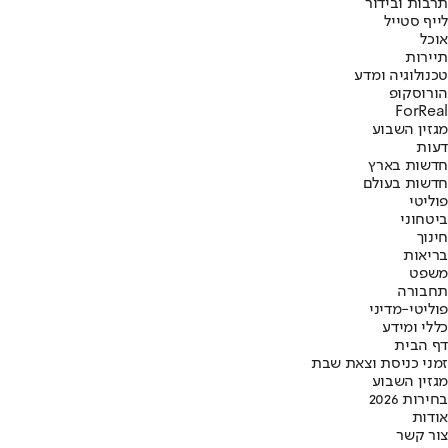
תרבות ובידור
לייף סטייל
אוכל
תיירות
טכנולוגיה ומדע
הורוסקופ
ForReal
מגזין השבוע
דעות
חדשות בארץ
חדשות בעולם
פוליטי
ביטחוני
חינוך
בריאות
משפט
תחבורה
פוליטי-מדיני
כללי ומידע
דף הבית
זמני כניסת וצאת שבת
מגזין השבוע
בחירות 2026
אודות
צור קשר