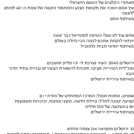
מאחורי הקלעים של הטעם הישראלי
איך אסם הפכה את תקופת הצנע והמחסור הקשה של שנות ה-40 למותג
לאומי?
בשיתוף אסם
אתם עוד לא שם? הטיסה למונדיאל כבר יצאה
יונדאי לוקחת אתכם לבמה הכי גדולה בעולם
בשיתוף יונדאי מבית כלמוביל
ירושלים 2040: העיר נערכת ל- 1.5 מליון תושבים
מנכ"לית העירייה מציגה תוכנית להשארת הצעירים ובניית עתיד הדור
הבא
בשיתוף עיריית ירושלים
שופינג, אמנות ואוכל: המרכז המתחדש של מזרח י-ם
קפיצה קטנה לחו"ל: טיילת חדשה, מיצגי אמנות, וכיכרות משופצות
בהשקעה של 100 מיליון ₪
בשיתוף עיריית ירושלים
כך ירושלים ממציאה את עצמה מחדש