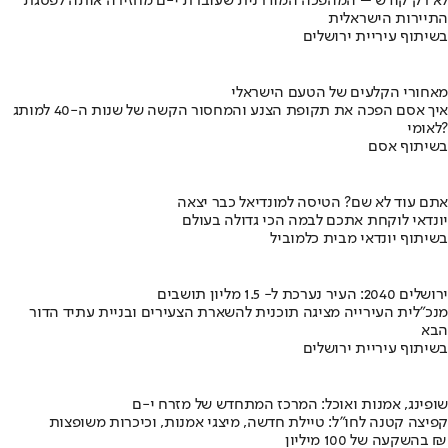
לא רק קודש – המהפכה המודרנית שעוברת י-ם מחזירה אותה לפסגת
התיירות הישראלית
בשיתוף עיריית ירושלים
מאחורי הקלעים של הטעם הישראלי
איך אסם הפכה את תקופת הצנע והמחסור הקשה של שנות ה-40 למותג
לאומי?
בשיתוף אסם
אתם עוד לא שם? הטיסה למונדיאל כבר יצאה
יונדאי לוקחת אתכם לבמה הכי גדולה בעולם
בשיתוף יונדאי מבית כלמוביל
ירושלים 2040: העיר נערכת ל- 1.5 מליון תושבים
מנכ"לית העירייה מציגה תוכנית להשארת הצעירים ובניית עתיד הדור
הבא
בשיתוף עיריית ירושלים
שופינג, אמנות ואוכל: המרכז המתחדש של מזרח י-ם
קפיצה קטנה לחו"ל: טיילת חדשה, מיצגי אמנות, וכיכרות משופצות
בהשקעה של 100 מיליון ₪