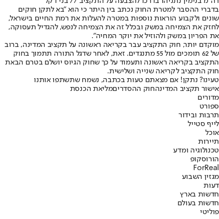
רה"מ בנימין נתניהו בדרכו להצבעה על התקציב // בני דקל
בדברי ההסבר למטרת החוק נכתב בין היתר כי הוא "בא לתקן חוקים
שונים ולקבוע הוראות נוספות במטרה להעלות את רמת החיים בישראל,
לחזק את הצמיחה במשק ובכלל זה את הצמיחה לנפש, להגדיל תעסוקה,
את הפריון במשק ולהוזיל את יוקר המחיה".
מוקדם יותר, חוק התקציב עבר בקריאה ראשונה על תקציב המדינה, ברוב
של 62 תומכים מול 55 מתנגדים. זאת, לאחר שדגל התורה תתמוך בחוק
התקציב בקריאה ראשונה ותעמוד על כך שחוק הגיוס יושלם בטרם הבאת
חוק התקציב לקריאה שנייה ושלישית.
טעינו? נתקן! אם מצאתם טעות בכתבה, נשמח שתשתפו אותנו
אישור תקציב המדינה
חוק ההסדרים
מליאת הכנסת
מדורים
ספורט
תרבות ובידור
לייף סטייל
אוכל
תיירות
טכנולוגיה ומדע
הורוסקופ
ForReal
מגזין השבוע
דעות
חדשות בארץ
חדשות בעולם
פוליטי