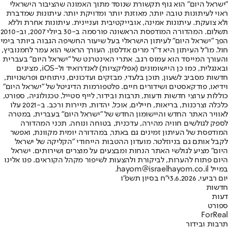
"ישראל היום" הוא גוף תקשורת שנוסד מתוך האמונה שהציבור הישראלי
ראוי לעיתונות טובה יותר, מאוזנת יותר ומדויקת יותר. עיתונות שמדברת
ולא צועקת. עיתונות אמינה, אובייקטיבית ועניינית. עיתונות אחרת וללא
תשלום. המהדורה המודפסת הראשונה פורסמה ב-30 ביולי 2007, וב-2010
הפך "ישראל היום" לעיתון הישראלי בעל שיעור החשיפה הגבוה ביותר בימי
חול. מו"ל העיתון היא ד"ר מרים אדלסון. העורך הראשי הוא עמר לחמנוביץ,
והעורך המייסד הוא עמוס רגב. אתרי האינטרנט של "ישראל היום" בעברית
ובאנגלית, כמו כן היישומונים (אפליקציות) לאנדרואיד ול-iOS, מציגים
חדשות מסביב לשעון, תוכן בלעדי, מבזקים ועדכונים, ניתוחים ופרשנויות,
וידיאו, פודקאסטים ושידורים חיים. פלטפורמות הדיגיטל של "ישראל היום"
כוללות ערוצי חדשות ודעות, תרבות ובידור, לייף סטייל, טכנולוגיה, ספורט,
כלכלה וצרכנות, בריאות, חיילים, אוכל, יהדות, תיירות ורכב. ב-2021 עלו
לאוויר האתר החדש והיישומון החדש של "ישראל היום" בעברית, במטרה
לספק לגולשים חוויה מהירה, עדכנית, בטוחה ונוחה. תכני המהדורה
המודפסת של העיתון זמינים גם באתר, במהדורה יומית מקוונת, ואפשר
לקבל אותם גם בניוזלטר. מועדון ההטבות הייחודי "הקליקה של ישראל
היום" מציע לגולשי האתר הנחות ומבצעים על מוצרים ושירותים. ישראל
היום פתוח להערות, לביקורת ולהצעות לשיפור מקהל הקוראים. פנו אלינו
במייל hayom@israelhayom.co.il.
יום רביעי, 3.6.2026
י"ח בסיון תשפ"ו
חדשות
דעות
ספורט
ForReal
תרבות ובידור