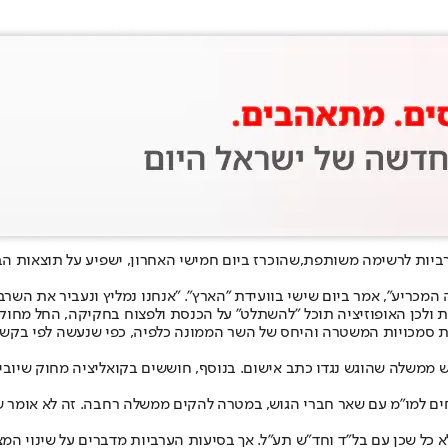
ביות לרשימה משותפת,
שהוכרז ביום חמישי האחרון, ישפיע על תוצאות ה
המכריע", אמר ביום שישי בוועידת ״הארץ״. "אנחנו נמליץ ונעביר את השרב
ת ולכן האופוזיציה תוכל ״להשתלט״ על הכנסת ולפצוח בחקיקה, החל מחוק
סמכויות המשטרה והיחס של השר הממונה כלפיה, כפי שנעשה לפי בקשת
 ממשלה שהוגש נגדו כתב אישום. בנוסף, חוששים בקואליציה מחוק שיוביל 
ים למו״מ עם שאר חברי הגוש, במטרה להקים ממשלה רחבה. זה לא אומר שה
 כל שכן עם בל״ד וחד״ש תע״ל. אך בסיעות הערביות מדברים על שינוי המצ