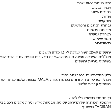
זמני כניסת וצאת שבת
מגזין השבוע
בחירות 2026
אודות
צור קשר
נבחרת הכתבים והפרשנים
מדיניות פרטיות
הצהרת נגישות
תנאי שימוש
כדאי
להכיר
ירושלים 2040: העיר נערכת ל- 1.5 מליון תושבים
מנכ"לית העירייה מציגה תוכנית להשארת הצעירים ובניית עתיד הדור הבא
בשיתוף עיריית ירושלים
חלון ההזדמנויות בכפר גנים נסגר
קבוצת אלמוג מציגה את פרויקט MALA: מגדלי הפרימיום האחרונים בפתח תקווה
בשיתוף קבוצת אלמוג
כך תחסכו בחשמל בלי להזיע
מהפכת האנרגיה של תדיראן: שליטה, אבטחת מידע וניהול אקלים חכם בבי
בשיתוף TADIRAN