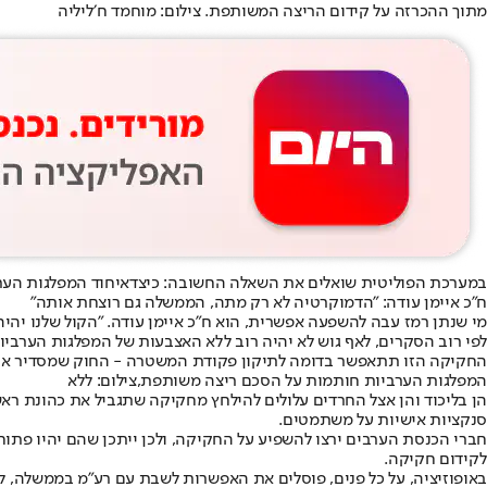
מתוך ההכרזה על קידום הריצה המשותפת. צילום: מוחמד ח׳ליליה
במערכת הפוליטית שואלים את השאלה החשובה: כיצד
איחוד המפלגות הער
ח״כ איימן עודה: "הדמוקרטיה לא רק מתה, הממשלה גם רוצחת אותה"
מי שנתן רמז עבה להשפעה אפשרית, הוא ח״כ איימן עודה. ״הקול שלנו יהיה 
לפי רוב הסקרים, לאף גוש לא יהיה רוב ללא האצבעות של המפלגות הערביו
החקיקה הזו תתאפשר בדומה לתיקון פקודת המשטרה - החוק שמסדיר את 
המפלגות הערביות חותמות על הסכם ריצה משותפת,צילום: ללא
הן בליכוד והן אצל החרדים עלולים להילחץ מחקיקה שתגביל את כהונת ראש
סנקציות אישיות על משתמטים.
חברי הכנסת הערבים ירצו להשפיע על החקיקה, ולכן ייתכן שהם יהיו פתוח
לקידום חקיקה.
באופוזיציה, על כל פנים, פוסלים את האפשרות לשבת עם רע״מ בממשלה, לא