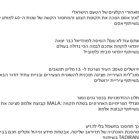
מאחורי הקלעים של הטעם הישראלי
איך אסם הפכה את תקופת הצנע והמחסור הקשה של שנות ה-40 למותג לאומי?
בשיתוף אסם
אתם עוד לא שם? הטיסה למונדיאל כבר יצאה
יונדאי לוקחת אתכם לבמה הכי גדולה בעולם
בשיתוף יונדאי מבית כלמוביל
ירושלים 2040: העיר נערכת ל- 1.5 מליון תושבים
מנכ"לית העירייה מציגה תוכנית להשארת הצעירים ובניית עתיד הדור הבא
בשיתוף עיריית ירושלים
חלון ההזדמנויות בכפר גנים נסגר
קבוצת אלמוג מציגה את פרויקט MALA: מגדלי הפרימיום האחרונים בפתח תקווה
בשיתוף קבוצת אלמוג
כך תחסכו בחשמל בלי להזיע
מהפכת האנרגיה של תדיראן: שליטה, אבטחת מידע וניהול אקלים חכם בבי
בשיתוף TADIRAN