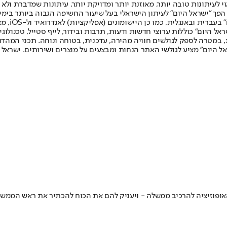
לעיתונות טובה יותר, מאוזנת יותר ומדויקת יותר. עיתונות שמדברת ולא צ
שלום. המהדורה המודפסת הראשונה פורסמה ב-30 ביולי 2007, וב-2010 הפך "ישראל היום" לעיתון הישראלי בעל שי
לחמנוביץ,
ל היום" כוללות ערוצי חדשות ודעות, תרבות ובידור, לייף סטייל, טכנולוגיה
ברית, במטרה לספק לגולשים חוויה מהירה, עדכנית, בטוחה ונוחה. תכני המה
ל היום" מציע לגולשי האתר הנחות ומבצעים על מוצרים ושירותים. ישראל 
האופוזיציה להרכיב ממשלה - ויעניק להם את הכוח להכתיר את ראש הממשל