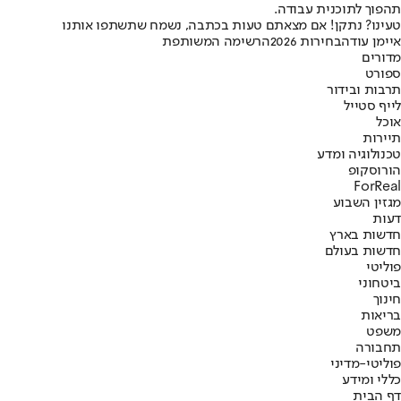
תהפוך לתוכנית עבודה.
טעינו? נתקן! אם מצאתם טעות בכתבה, נשמח שתשתפו אותנו
איימן עודה
בחירות 2026
הרשימה המשותפת
מדורים
ספורט
תרבות ובידור
לייף סטייל
אוכל
תיירות
טכנולוגיה ומדע
הורוסקופ
ForReal
מגזין השבוע
דעות
חדשות בארץ
חדשות בעולם
פוליטי
ביטחוני
חינוך
בריאות
משפט
תחבורה
פוליטי-מדיני
כללי ומידע
דף הבית