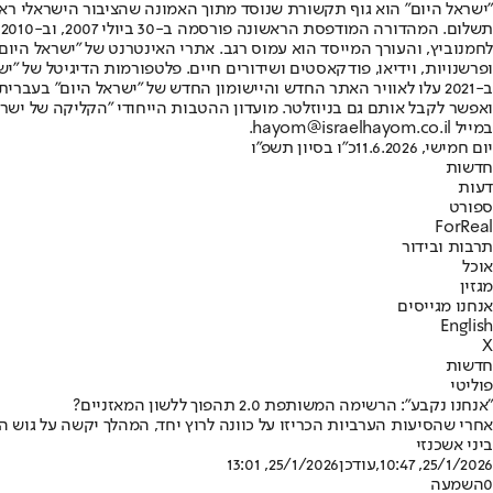
"ישראל היום" הוא גוף תקשורת שנוסד מתוך האמונה שהציבור הישראלי ראוי 
ת
ופרשנויות, וידיאו, פודקאסטים ושידורים חיים. פלטפורמות הדיגיטל של "ישרא
ב-2021 עלו לאוויר האתר החדש והיישומון החדש של "ישראל היום" בע
ואפשר לקבל אותם גם בניוזלטר. מועדון ההטבות הייחודי "הקליקה של ישרא
במייל hayom@israelhayom.co.il.
יום חמישי, 11.6.2026
כ"ו בסיון תשפ"ו
חדשות
דעות
ספורט
ForReal
תרבות ובידור
אוכל
מגזין
אנחנו מגייסים
English
X
חדשות
פוליטי
"אנחנו נקבע": הרשימה המשותפת 2.0 תהפוך ללשון המאזניים?
אחרי שהסיעות הערביות הכריזו על כוונה לרוץ יחד, המהלך יקשה על גוש 
ביני אשכנזי
25/1/2026, 10:47
,עודכן
25/1/2026, 13:01
0
השמעה