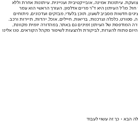
ועקת. עיתונות אמינה, אובייקטיבית ועניינית. עיתונות אחרת וללא
עור החשיפה הגבוה ביותר בימי חול. מו"ל העיתון היא ד"ר מרים אדלסון. העורך הראשי הוא עמר
 והעורך המייסד הוא עמוס רגב. אתרי האינטרנט של "ישראל היום" בעברית ובאנגלית, כמו כן היישומונים (אפליקציות) לאנדרואיד ול-iOS, מציגים חדשות מסביב לשעון, תוכן בלעדי, מבזקים ועדכונים, ניתוחים
, ספורט, כלכלה וצרכנות, בריאות, חיילים, אוכל, יהדות, תיירות ורכב.
דורה המודפסת של העיתון זמינים גם באתר, במהדורה יומית מקוונת,
היום פתוח להערות, לביקורת ולהצעות לשיפור מקהל הקוראים. פנו אלינו
ה הבא • כך זה עשוי לעבוד