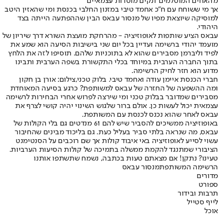
מ'האחים המוסלמים' ונקים מוסדות עצמאיים"
אך מי ששוחח עם ח״כ אחמד טיבי במזנון החלבי בכנסת ומי שהאזין היטב
למוסיקה שיוצאת מפיו של מנסור עבאס הבין שההפתעה הייתה בצד
היהודי.
עבאס הציע שותפות לאופוזיציה - מהרחקת מועצת השורא דרך שיריון של
מועמד יהודי ברשימה ועדיין בכל יום שני בישיבות הסיעה הוא שמע את
לפיד וליברמן מסבירים שהוא לא בתוכניות שלהם. תוסיפו לזה את הלחץ
בתוך החברה הערבית במיוחד בכלי התקשורת בשפה הערבית ותבינו
מדוע הוא חזר לחיק הרשימה.
חברי הכנסת איימן עודה ואחמד טיבי. בלוק טכני,צילום: אורן בן חקון
ומה ההשפעה של החזרה של עבאס למשותפת? כרגע בסיעה המאוחדת
מסבירים שמדובר בבלוק טכני ומי שירצה לפרוש אחרי הבחירות לרשימה
עצמאית יכול לעשות כן. אולם ברור שלגוש השינוי יהיה קושי לצרף את
עבאס לאחר שהוא נכנס לכנסת עם המשותפת.
באופוזיציה ממשיכים להסביר שיש להם 61 מנדטים גם בלי הקולות של
עבאס, מה שנראה בלתי סביר בעליל כעת. גם בליכוד מבינים שהחיבור
עשוי לסייע לאופוזיציה באי איבוד קולות אך שם רוכבים על הסנטימנט
הציבורי שמתנגד להקמת ממשלה בתמיכה של קולות הסיעות הערביות.
טעינו? נתקן! אם מצאתם טעות בכתבה, נשמח שתשתפו אותנו
הרשימה המשותפת
מנסור עבאס
מדורים
ספורט
תרבות ובידור
לייף סטייל
אוכל