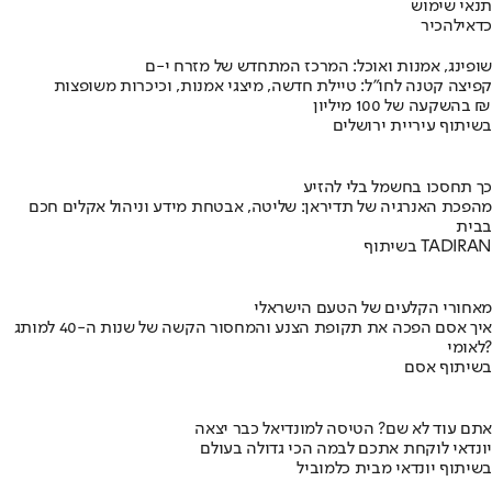
תנאי שימוש
כדאי
להכיר
שופינג, אמנות ואוכל: המרכז המתחדש של מזרח י-ם
קפיצה קטנה לחו"ל: טיילת חדשה, מיצגי אמנות, וכיכרות משופצות
בהשקעה של 100 מיליון ₪
בשיתוף עיריית ירושלים
כך תחסכו בחשמל בלי להזיע
מהפכת האנרגיה של תדיראן: שליטה, אבטחת מידע וניהול אקלים חכם
בבית
בשיתוף TADIRAN
מאחורי הקלעים של הטעם הישראלי
איך אסם הפכה את תקופת הצנע והמחסור הקשה של שנות ה-40 למותג
לאומי?
בשיתוף אסם
אתם עוד לא שם? הטיסה למונדיאל כבר יצאה
יונדאי לוקחת אתכם לבמה הכי גדולה בעולם
בשיתוף יונדאי מבית כלמוביל