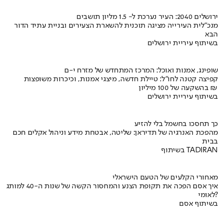
ירושלים 2040: העיר נערכת ל- 1.5 מליון תושבים
מנכ"לית העירייה מציגה תוכנית להשארת הצעירים ובניית עתיד הדור
הבא
בשיתוף עיריית ירושלים
שופינג, אמנות ואוכל: המרכז המתחדש של מזרח י-ם
קפיצה קטנה לחו"ל: טיילת חדשה, מיצגי אמנות, וכיכרות משופצות
בהשקעה של 100 מיליון ₪
בשיתוף עיריית ירושלים
כך תחסכו בחשמל בלי להזיע
מהפכת האנרגיה של תדיראן: שליטה, אבטחת מידע וניהול אקלים חכם
בבית
בשיתוף TADIRAN
מאחורי הקלעים של הטעם הישראלי
איך אסם הפכה את תקופת הצנע והמחסור הקשה של שנות ה-40 למותג
לאומי?
בשיתוף אסם