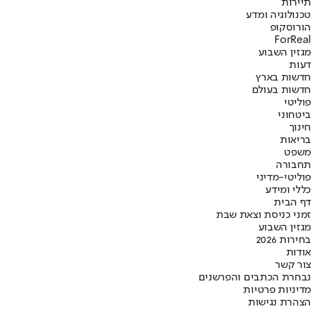
תיירות
טכנולוגיה ומדע
הורוסקופ
ForReal
מגזין השבוע
דעות
חדשות בארץ
חדשות בעולם
פוליטי
ביטחוני
חינוך
בריאות
משפט
תחבורה
פוליטי-מדיני
כללי ומידע
דף הבית
זמני כניסת וצאת שבת
מגזין השבוע
בחירות 2026
אודות
צור קשר
נבחרת הכתבים והפרשנים
מדיניות פרטיות
הצהרת נגישות