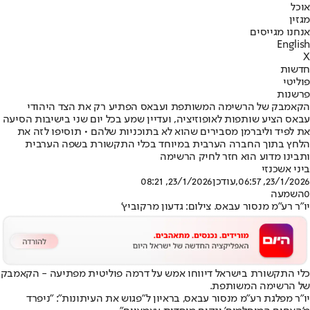
אוכל
מגזין
אנחנו מגייסים
English
X
חדשות
פוליטי
פרשנות
הקאמבק של הרשימה המשותפת ועבאס הפתיע רק את הצד היהודי
עבאס הציע שותפות לאופוזיציה, ועדיין שמע בכל יום שני בישיבות הסיעה
את לפיד וליברמן מסבירים שהוא לא בתוכניות שלהם • תוסיפו לזה את
הלחץ בתוך החברה הערבית במיוחד בכלי התקשורת בשפה הערבית
ותבינו מדוע הוא חזר לחיק הרשימה
ביני אשכנזי
23/1/2026, 06:57
,עודכן
23/1/2026, 08:21
0
השמעה
יו"ר רע"מ מנסור עבאס. צילום: גדעון מרקוביץ'
כלי התקשורת בישראל דיווחו אמש על דרמה פוליטית מפתיעה - הקאמבק
של הרשימה המשותפת.
יו"ר מפלגת רע"מ מנסור עבאס, בראיון ל"פגוש את העיתונות": "ניפרד