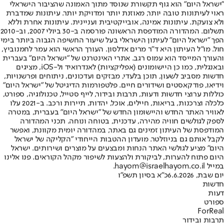
"ישראל היום" הוא גוף תקשורת שנוסד מתוך האמונה שהציבור הישראלי
ראוי לעיתונות טובה יותר, מאוזנת יותר ומדויקת יותר. עיתונות שמדברת
ולא צועקת. עיתונות אמינה, אובייקטיבית ועניינית. עיתונות אחרת וללא
תשלום. המהדורה המודפסת הראשונה פורסמה ב-30 ביולי 2007, וב-2010
הפך "ישראל היום" לעיתון הישראלי בעל שיעור החשיפה הגבוה ביותר בימי
חול. מו"ל העיתון היא ד"ר מרים אדלסון. העורך הראשי הוא עמר לחמנוביץ,
והעורך המייסד הוא עמוס רגב. אתרי האינטרנט של "ישראל היום" בעברית
ובאנגלית, כמו כן היישומונים (אפליקציות) לאנדרואיד ול-iOS, מציגים
חדשות מסביב לשעון, תוכן בלעדי, מבזקים ועדכונים, ניתוחים ופרשנויות,
וידיאו, פודקאסטים ושידורים חיים. פלטפורמות הדיגיטל של "ישראל היום"
כוללות ערוצי חדשות ודעות, תרבות ובידור, לייף סטייל, טכנולוגיה, ספורט,
כלכלה וצרכנות, בריאות, חיילים, אוכל, יהדות, תיירות ורכב. ב-2021 עלו
לאוויר האתר החדש והיישומון החדש של "ישראל היום" בעברית, במטרה
לספק לגולשים חוויה מהירה, עדכנית, בטוחה ונוחה. תכני המהדורה
המודפסת של העיתון זמינים גם באתר, במהדורה יומית מקוונת, ואפשר
לקבל אותם גם בניוזלטר. מועדון ההטבות הייחודי "הקליקה של ישראל
היום" מציע לגולשי האתר הנחות ומבצעים על מוצרים ושירותים. ישראל
היום פתוח להערות, לביקורת ולהצעות לשיפור מקהל הקוראים. פנו אלינו
במייל hayom@israelhayom.co.il.
יום שבת, 6.6.2026
כ"א בסיון תשפ"ו
חדשות
דעות
ספורט
ForReal
תרבות ובידור