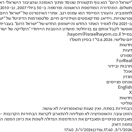
"ישראל היום" הוא גוף תקשורת שנוסד מתוך האמונה שהציבור הישראלי ראוי 
ת
ופרשנויות, וידיאו, פודקאסטים ושידורים חיים. פלטפורמות הדיגיטל של "ישרא
ב-2021 עלו לאוויר האתר החדש והיישומון החדש של "ישראל היום" בע
ואפשר לקבל אותם גם בניוזלטר. מועדון ההטבות הייחודי "הקליקה של ישרא
במייל hayom@israelhayom.co.il.
יום שלישי, 2.6.2026
י"ז בסיון תשפ"ו
חדשות
דעות
ספורט
ForReal
תרבות ובידור
אוכל
מגזין
אנחנו מגייסים
English
X
חדשות
פוליטי
הבחירות בפתח, ואין טעות שהאופוזיציה לא עושה
הזמן עובר, והאופוזיציה לא מצליחה להתארגן לקראת הבחירות הקרובות • 
מאבקים פנימיים ומאבדים את ההזדמנות הגדולה לשנות את כיוון המפה הפ
נחמה דואק
3/1/2026, 17:40
,עודכן
3/1/2026, 17:40