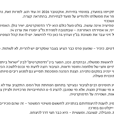
אנחנו בשנת בחירות. אין לאן לברוח ואין מקום להתעלם. גם 
לפזר את ממשלתו ולהודיע על מועד לבחירות, בהתראה קצרה.
אשכנזי
זיציה אינה עושה. בולט מעל כולם הוא יו"ר הדמוקרטים, יאיר גולן. האמי
, או אמירתו האחרונה - שבתגובה לסגירת גל"צ יסגרו את ערוץ 14.
זה מעיד על היעדר הבנה פוליטית מחד ואי הכרה במציאות, מאידך. מינויו של זי
 כרגע הסקרים מצביעים על כך שהקואליציה הנוכחית מקבלת כ-50 מנדטים. נזכיר - שמעון פרס כבר הציע בע
כון, הפער בין "הדמוקרטים" לבין "ישראל ביתנו" או "בנט 2026", עצום, אבל המטרה משותפת - להחלי
יים וחצי של מלחמה וחוסר ודאות, הציבור רוצה לדעת מי נכנס ללשכה הכי
 מי ינהיג במקום נתניהו. הצגת הנהגה מוסכמת תסייע גם למנוע ריבים מיו
וכנית פעולה.
ג תופינים רבים לציבור ובעיקר בתחום הפחתת נטל המס. התקציב עוד לא 
להציג, במקביל, מצע התחייבויות קצר. כזה שלא יבלבל במוח. בפו
יאות, ושמירה על הדמוקרטיה.
מין. לועגת להיצמדותם בנתניהו, לחששם משינוי המשטר - זה שהם מכירים 
יקלט גם במרכז.
ובילה, קשובה, ומעשית - היא כבר חצי דרך לניצחון.