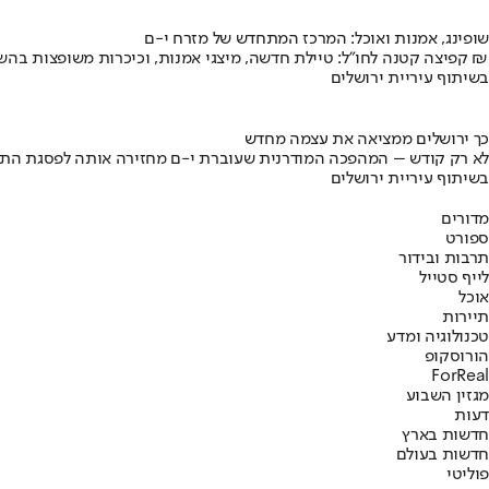
שופינג, אמנות ואוכל: המרכז המתחדש של מזרח י-ם
קפיצה קטנה לחו"ל: טיילת חדשה, מיצגי אמנות, וכיכרות משופצות בהשקעה של 100 מיליון ₪
בשיתוף עיריית ירושלים
כך ירושלים ממציאה את עצמה מחדש
לא רק קודש – המהפכה המודרנית שעוברת י-ם מחזירה אותה לפסגת התי
בשיתוף עיריית ירושלים
מדורים
ספורט
תרבות ובידור
לייף סטייל
אוכל
תיירות
טכנולוגיה ומדע
הורוסקופ
ForReal
מגזין השבוע
דעות
חדשות בארץ
חדשות בעולם
פוליטי