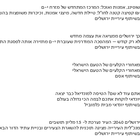
שופינג, אמנות ואוכל: המרכז המתחדש של מזרח י-ם
קפיצה קטנה לחו"ל: טיילת חדשה, מיצגי אמנות, וכיכרות משופצות בהשקעה של 100 מיליון ₪
בשיתוף עיריית ירושלים
כך ירושלים ממציאה את עצמה מחדש
לא רק קודש – המהפכה המודרנית שעוברת י-ם מחזירה אותה לפסגת התי
בשיתוף עיריית ירושלים
מאחורי הקלעים של הטעם הישראלי
מאחורי הקלעים של הטעם הישראלי
בשיתוף אסם
אתם עוד לא שם? הטיסה למונדיאל כבר יצאה
יונדאי לוקחת אתכם לבמה הכי גדולה בעולם
בשיתוף יונדאי מבית כלמוביל
ירושלים 2040: העיר נערכת ל- 1.5 מליון תושבים
מנכ"לית העירייה מציגה תוכנית להשארת הצעירים ובניית עתיד הדור הבא
בשיתוף עיריית ירושלים