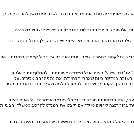
אם הבחירות יתקיימו במועדן, במונחי בחירות, אוקטובר 2026 זה עוד רגע. למרות זאת, נראה שהאופוזיציה טרם הפנימה את המצב. לא מבינים שאין להם ממש זמן
רות שלו מוחקות את ההבדלים בינו לבין הקואליציה שהוא כה רוצה
ני עבר את משוכת בג"ץ וערוץ 14 כאן כדי להישאר. יש לו את קהל הצופים שלו, שבהתנהגות הנוכחית של האופוזיציה - רק ילך ויגדל. בדיוק כמו
בר שסקרים יש להריח, לא לשתות. כדאי גם לקחת בחשבון, שמה שנתניהו שכח על ניהול קמפיין בחירות - הם
ף את השלטון.
 חשובה במדינה ביום שאחרי הבחירות. את נתניהו הם מכירים, על
תרים במהלך הקמפיין, שיהפכו לסימן לחולשה ולא ליכולת הנהגתית. חשוב
עבר, אבל הבטחותיו מככבות בכל פלטפורמה אפשרית. על האופוזיציה
ליטיקה, לא מי שצודק מנצח, אלא מי שמובן. להציג 6-5 התחייבויות מרכזיות ולצידן צעד ברור וקצר, ליישום מיידי, אם יקבלו את המנדט להרכיב ממשלה. הבעיות
ויודעים להתנהל בתוכו. אם יכירו בחששות שלהם, ידברו איתם בגובה