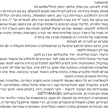
0
השמעה
לפיד, ליברמן, גנץ וגולן, צילום: יונתן זינדל/פלאש 90
להרהר, להתלבט. הבחירות כבר כאן, וראש הממשלה, בנימין נתניהו, יכול 
גנץ עוקץ את בנט: "לי אין בעיה להצטלם עם יאיר גולן, לאחרים יש" // ביני 
בעוד נתניהו, הליכוד וצבא הבוטים ברשתות נערכים, אין כמעט טעות שהאופו
להחליף. לדוגמא, כשאמר שברגע שיעלו לשלטון יפטרו את ראש השב"כ דוד זיני
שמתקפה על נתניהו רק מצופפת סביבו את בוחריו.
סקרים יש להריח, לא לשתות
נכון,
עוד לא התחילו ללמוד.
היעדר הבנה פוליטית. יאיר גולן,צילום: אורן בן חקון
אבל כדי שיוכלו להזיז בוחרים מצד לצד, הם חייבים להחליט על מועמד הגוש לראשות ממשלה, ובהקדם. נ
במקביל, האופוזיציה חייב להגיע לחלוקת תפקידים ברורה מראש. לאחר שנת
חולשותיו וחוזקותיו, והמחנה שלו תומך בו ללא סייג. אבל אף אחד לא יודע
גם לא לפחד מלהביע עמדה בזכות שילוב המגזר הערבי בהנהגה. פחד אינו ת
בחירות מנצחים במרכז המפה
לקואליציה יש כלי נוסף שעומד לרשותה והוא תקציב המדינה, שלכאורה מצי
שמטרידות את הציבור ידועות - יוקר המחיה, דיור, ביטחון אישי, חינוך ובר
אותו הם מכירים. נתניהו,צילום: GETTYIMAGES
האופוזיציה הנוכחית גם חוטאת, לא פעם, בהתנשאות על בוחרי הליכוד והי
העיניים, ישלבו מועמדים מקומיים מוכרים, הרי שמסר שיתקבל בפריפריה, י
את הבחירות מנצחים במרכז המפה הפוליטית. אופוזיציה שתיראה מאוחדת, מ