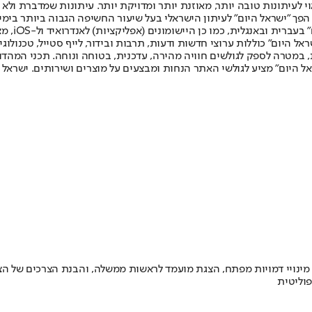
לעיתונות טובה יותר, מאוזנת יותר ומדויקת יותר. עיתונות שמדברת ולא צ
שלום. המהדורה המודפסת הראשונה פורסמה ב-30 ביולי 2007, וב-2010 הפך "ישראל היום" לעיתון הישראלי בעל שי
לחמנוביץ,
ל היום" כוללות ערוצי חדשות ודעות, תרבות ובידור, לייף סטייל, טכנולוגיה
ברית, במטרה לספק לגולשים חוויה מהירה, עדכנית, בטוחה ונוחה. תכני המה
ל היום" מציע לגולשי האתר הנחות ומבצעים על מוצרים ושירותים. ישראל 
מינויי דמויות מפתח, הצגת מועמד לראשות ממשלה, והבנת הצרכים של הצי
וליטית