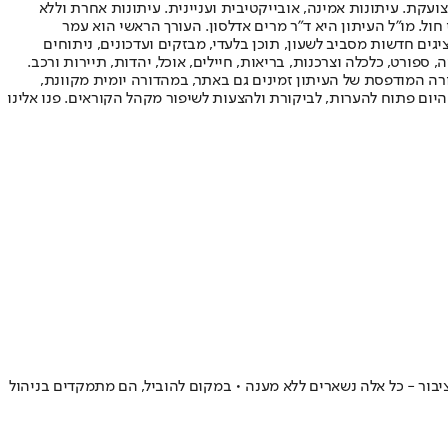
ועקת. עיתונות אמינה, אובייקטיבית ועניינית. עיתונות אחרת וללא
עור החשיפה הגבוה ביותר בימי חול. מו"ל העיתון היא ד"ר מרים אדלסון. העורך הראשי הוא עמר
 והעורך המייסד הוא עמוס רגב. אתרי האינטרנט של "ישראל היום" בעברית ובאנגלית, כמו כן היישומונים (אפליקציות) לאנדרואיד ול-iOS, מציגים חדשות מסביב לשעון, תוכן בלעדי, מבזקים ועדכונים, ניתוחים
, ספורט, כלכלה וצרכנות, בריאות, חיילים, אוכל, יהדות, תיירות ורכב.
דורה המודפסת של העיתון זמינים גם באתר, במהדורה יומית מקוונת,
היום פתוח להערות, לביקורת ולהצעות לשיפור מקהל הקוראים. פנו אלינו
בור - כל אלה נשארים ללא מענה • במקום להוביל, הם מתמקדים בניהול