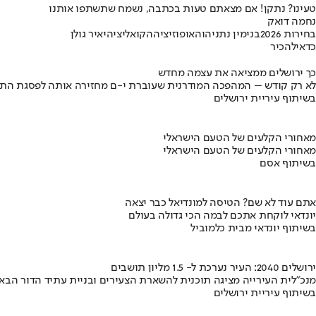
טעינו? נתקן! אם מצאתם טעות בכתבה, נשמח שתשתפו אותנו
נחמה דואק
בחירות 2026
בנימין נתניהו
האופוזיציה
הקואליציה
יאיר גולן
כדאי
להכיר
כך ירושלים ממציאה את עצמה מחדש
לא רק קודש – המהפכה המודרנית שעוברת י-ם מחזירה אותה לפסגת התי
בשיתוף עיריית ירושלים
מאחורי הקלעים של הטעם הישראלי
מאחורי הקלעים של הטעם הישראלי
בשיתוף אסם
אתם עוד לא שם? הטיסה למונדיאל כבר יצאה
יונדאי לוקחת אתכם לבמה הכי גדולה בעולם
בשיתוף יונדאי מבית כלמוביל
ירושלים 2040: העיר נערכת ל- 1.5 מליון תושבים
מנכ"לית העירייה מציגה תוכנית להשארת הצעירים ובניית עתיד הדור הבא
בשיתוף עיריית ירושלים