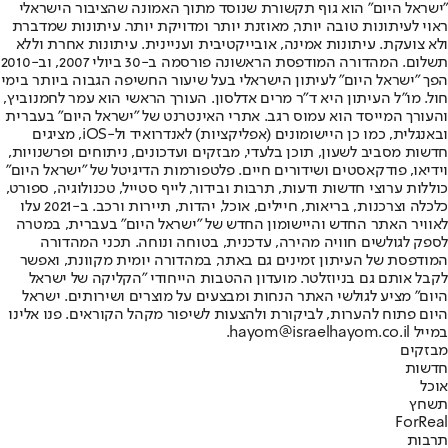
"ישראל היום" הוא גוף תקשורת שנוסד מתוך האמונה שהציבור הישראלי
ראוי לעיתונות טובה יותר, מאוזנת יותר ומדויקת יותר. עיתונות שמדברת
ולא צועקת. עיתונות אמינה, אובייקטיבית ועניינית. עיתונות אחרת וללא
תשלום. המהדורה המודפסת הראשונה פורסמה ב-30 ביולי 2007, וב-2010
הפך "ישראל היום" לעיתון הישראלי בעל שיעור החשיפה הגבוה ביותר בימי
חול. מו"ל העיתון היא ד"ר מרים אדלסון. העורך הראשי הוא עמר לחמנוביץ,
והעורך המייסד הוא עמוס רגב. אתרי האינטרנט של "ישראל היום" בעברית
ובאנגלית, כמו כן היישומונים (אפליקציות) לאנדרואיד ול-iOS, מציגים
חדשות מסביב לשעון, תוכן בלעדי, מבזקים ועדכונים, ניתוחים ופרשנויות,
וידיאו, פודקאסטים ושידורים חיים. פלטפורמות הדיגיטל של "ישראל היום"
כוללות ערוצי חדשות ודעות, תרבות ובידור, לייף סטייל, טכנולוגיה, ספורט,
כלכלה וצרכנות, בריאות, חיילים, אוכל, יהדות, תיירות ורכב. ב-2021 עלו
לאוויר האתר החדש והיישומון החדש של "ישראל היום" בעברית, במטרה
לספק לגולשים חוויה מהירה, עדכנית, בטוחה ונוחה. תכני המהדורה
המודפסת של העיתון זמינים גם באתר, במהדורה יומית מקוונת, ואפשר
לקבל אותם גם בניוזלטר. מועדון ההטבות הייחודי "הקליקה של ישראל
היום" מציע לגולשי האתר הנחות ומבצעים על מוצרים ושירותים. ישראל
היום פתוח להערות, לביקורת ולהצעות לשיפור מקהל הקוראים. פנו אלינו
במייל hayom@israelhayom.co.il.
מבזקים
חדשות
אוכל
תשחץ
ForReal
תרבות