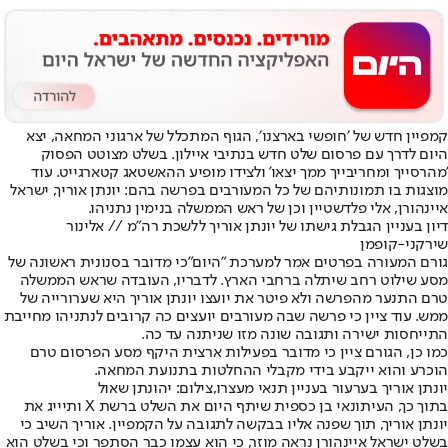
קמפיין חדש של ׳חופשי בארצנו׳, הגוף המתכלל של ארגוני המחאה, יצא
היום לדרך עם פרסום שלט חדש בנתיבי איילון. בשלט מצוטט הפסוק
'מהרסייך ומחריבייך ממך יצאו' ולצידו מופיע ההאשטאג קטארגייט. עוד
מוצגות בו תמונותיהם של כל המעורבים בפרשה בהם: יונתן אוריך, ישראל
איינהורן, אלי פלדשטיין וכן של ראש הממשלה בנימין נתניהו.
דיון בעניין הגבלת גישתו של יונתן אוריך ללשכת רה"מ // אלינור
שירקני-קופמן
גורם המעורה בפרטים אמר למערכת "היום"כי מדובר בסנונית ראשונה של
מסע שילוט רחב שיתלה ברחבי הארץ. לדבריו, העובדה שראש הממשלה
טרם התנער מהפרשה ולא פיטר את יועצו יונתן אוריך היא שערורייה של
ממש. עוד ציין כי פרשה שבה מעורבים יועצים כה קרובים לנתניהו מחייבת
התייחסות ישירה ותגובה שונה מזו שניתנה עד כה.
כמו כן, הגורם ציין כי מדובר בפעילות ארצית היקף מסע הפרסום טרם
הוכרע והוא ייקבע בידי מקבלי ההחלטות בתנועת המחאה.
יונתן אוריך בערעור בעניין תנאי מעצרו,צילום: יהונתן שאול
בתוך כך, העיתונאי בן כספית שיתף היום את השלט ברשת X ותיייג את
יונתן אוריך, תוך שפנה אליו בבקשה לתגובה על הקמפיין. אוריך השיב כי
בשלט ישראל איינהורן נראה מוזר, כי הוא עצמו כבר הסתפר וכי בשלט הוא