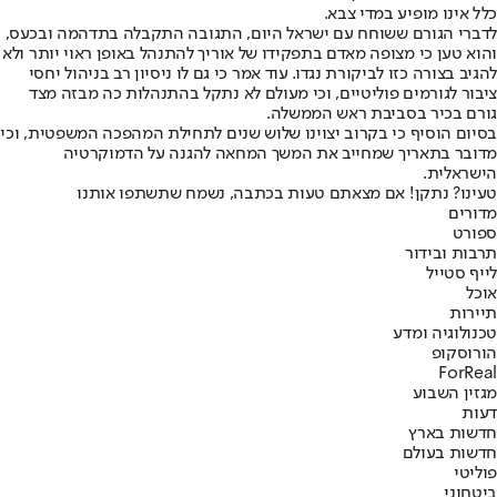
כלל אינו מופיע במדי צבא.
לדברי הגורם ששוחח עם ישראל היום, התגובה התקבלה בתדהמה ובכעס,
והוא טען כי מצופה מאדם בתפקידו של אוריך להתנהל באופן ראוי יותר ולא
להגיב בצורה כזו לביקורת נגדו. עוד אמר כי גם לו ניסיון רב בניהול יחסי
ציבור לגורמים פוליטיים, וכי מעולם לא נתקל בהתנהלות כה מבזה מצד
גורם בכיר בסביבת ראש הממשלה.
בסיום הוסיף כי בקרוב יצוינו שלוש שנים לתחילת המהפכה המשפטית, וכי
מדובר בתאריך שמחייב את המשך המחאה להגנה על הדמוקרטיה
הישראלית.
טעינו? נתקן! אם מצאתם טעות בכתבה, נשמח שתשתפו אותנו
מדורים
ספורט
תרבות ובידור
לייף סטייל
אוכל
תיירות
טכנולוגיה ומדע
הורוסקופ
ForReal
מגזין השבוע
דעות
חדשות בארץ
חדשות בעולם
פוליטי
ביטחוני