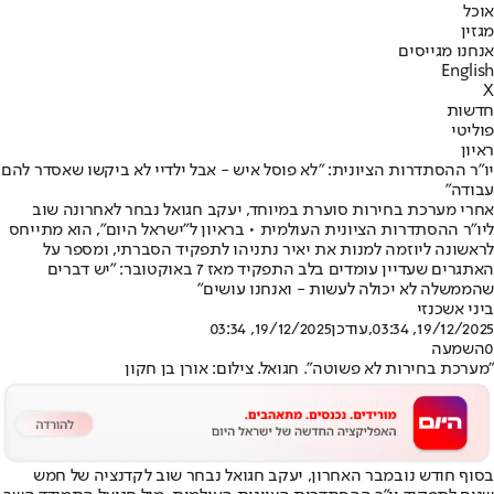
אוכל
מגזין
אנחנו מגייסים
English
X
חדשות
פוליטי
ראיון
יו"ר ההסתדרות הציונית: "לא פוסל איש - אבל ילדיי לא ביקשו שאסדר להם
עבודה"
אחרי מערכת בחירות סוערת במיוחד, יעקב חגואל נבחר לאחרונה שוב
ליו"ר ההסתדרות הציונית העולמית • בראיון ל"ישראל היום", הוא מתייחס
לראשונה ליוזמה למנות את יאיר נתניהו לתפקיד הסברתי, ומספר על
האתגרים שעדיין עומדים בלב התפקיד מאז 7 באוקטובר: "יש דברים
שהממשלה לא יכולה לעשות - ואנחנו עושים"
ביני אשכנזי
19/12/2025, 03:34
,עודכן
19/12/2025, 03:34
0
השמעה
"מערכת בחירות לא פשוטה". חגואל. צילום: אורן בן חקון
בסוף חודש נובמבר האחרון, יעקב חגואל נבחר שוב לקדנציה של חמש