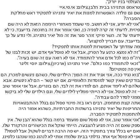
העולמי בניו יורק".
טראמפ ונתניהו בבית הלבן,צילום: אי.פי.איי
שם גם נולדה האפשרות למנות את יאיר נתניהו לתפקיד ראש מחלקת
הסברה?
"אני לא יודע, אני לא חושב. מי שעמד מאחורי היוזמה הזאת לא היה שם
פיזית. לדעתי זה קרה לפניה כן, ואני אומר את זה בחוכמה בדיעבד, כי לא
ידעתי על זה. השר מיקי זוהר סגר את זה מול יאיר נתניהו, ולי נודע על כך
בדיעבד, עם חבריך למקצוע".
מה עמדתך על האפשרות למנות אותו לתפקיד?
"זה לא נמצא כרגע על הפרק, אבל אני לא פוסל אף אדם. יש זכות לבנו של
רה"מ כמו לכל אדם אחר להתמודד. אני לא רואה עם זה שום בעיה".
"זכאי להתמודד כמו כולם". יאיר נתניהו (ארכיון),צילום: יוסי זליגר
אין פה נפוטיזם?
"בוא נגיד ככה, אני אגיד את זה הפוך: הילדים שלי, כשהם ניגשים למכרז, הם
בודקים שאין קשר למוסדות הלאומיים. אם יש קשר - הם לא ניגשים. אבא
שלהם לא לימד אותם, הם למדו את זה לבד, הם בוגרים, אבל אני אומר שוב
- זה לא פוסל. אני לא הייתי ממליץ לילדים שלי, וגם הילדים שלי לא ביקשו
ממני לסדר להם עבודה".
אתה קצת מתחמק. רבים ראו בזה מינוי פסול גם בגלל ההתבטאויות
החריפות של יאיר נתניהו ברשתות החברתיות, כשהוא אמור היה
להתמנות לתפקיד הסברה.
"אני אומר שוב, אני לא פוסל שום מועמד ברמה בגלל שהוא 'הבן של'. אין
ספק שאם זה היה מגיע להצבעה, הייתי שוקל את הכישורים והרקורד שלו,
ואם יש בכלל צורך בתפקיד הזה. יש פה הרבה דברים לשקול, אבל לפסול?
אני לא פוסל אף אחד. גדלתי בבית שלמדו אותי לא לנהוג כמו שנהגו כלפינו,