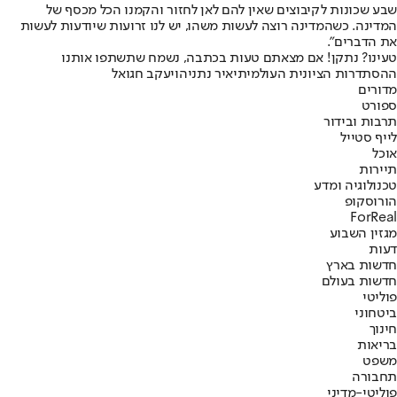
שבע שכונות לקיבוצים שאין להם לאן לחזור והקמנו הכל מכסף של
המדינה. כשהמדינה רוצה לעשות משהו, יש לנו זרועות שיודעות לעשות
את הדברים".
טעינו? נתקן! אם מצאתם טעות בכתבה, נשמח שתשתפו אותנו
ההסתדרות הציונית העולמית
יאיר נתניהו
יעקב חגואל
מדורים
ספורט
תרבות ובידור
לייף סטייל
אוכל
תיירות
טכנולוגיה ומדע
הורוסקופ
ForReal
מגזין השבוע
דעות
חדשות בארץ
חדשות בעולם
פוליטי
ביטחוני
חינוך
בריאות
משפט
תחבורה
פוליטי-מדיני