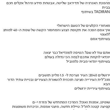
מהפכת האנרגיה של תדיראן: שליטה, אבטחת מידע וניהול אקלים חכם
בבית
בשיתוף TADIRAN
מאחורי הקלעים של הטעם הישראלי
איך אסם הפכה את תקופת הצנע והמחסור הקשה של שנות ה-40 למותג
לאומי?
בשיתוף אסם
אתם עוד לא שם? הטיסה למונדיאל כבר יצאה
יונדאי לוקחת אתכם לבמה הכי גדולה בעולם
בשיתוף יונדאי מבית כלמוביל
ירושלים 2040: העיר נערכת ל- 1.5 מליון תושבים
מנכ"לית העירייה מציגה תוכנית להשארת הצעירים ובניית עתיד הדור
הבא
בשיתוף עיריית ירושלים
שופינג, אמנות ואוכל: המרכז המתחדש של מזרח י-ם
קפיצה קטנה לחו"ל: טיילת חדשה, מיצגי אמנות, וכיכרות משופצות