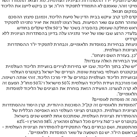
שנים לתפקיד יו"ר ההסתדרות הציונית העולמית. מול חגואל התמודד השר
מיקי זוהר, שאמנם לא התמודד לתפקיד היו"ר, אך כן ביקש לייצג את הליכוד
במקום חגואל.
קדם לכך קרב עיקש בבית הדין של סיעת הליכוד, וכמובן פיצוץ ההסכם
שזוהר חתם עם שאר הסיעות, בשל רצונו למנות את יאיר נתניהו לתפקיד
ראש מחלקה שעוסק בהסברה בשכר של כ־50 אלף שקלים בחודש.
בלעדי: הרגע שבו שמו של יאיר נתניהו עלה בדיון בהסתדרות הציונית ללא
קרדיט
ניצחת בבחירות במוסדות הלאומיים, ונבחרת לתפקיד יו"ר ההסתדרות
הציונות העולמית.
"כן, בעזרת השם ניצחנו".
איך הבחירות האלה עובדות?
"יש שלב בתוך הליכוד, שבו יש בחירות לצירים בוועידת הליכוד העולמית
ובקונגרס העולמי בארצות שונות. הצירים של ישראל בקונגרס העולמי
ובוועידת הליכוד העולמית נבחרים על ידי מרכז הליכוד, זוהי אותה רשימה.
ואז מורכבת ועידת הליכוד העולמית 50% מישראל ו־50% מחו"ל, הפעם זה
לא קרה לצערנו. הוועידה הזאת בוחרת את הנציגים של הליכוד למוסדות
הלאומיים".
מה זה מוסדות לאומיים?
"המוסדות הלאומיים זה קק"ל, הסוכנות היהודית, קרן היסוד וההסתדרות
הציונית העולמית. הקונגרס הציוני העולמי הוא האסיפה הכללית של
ההסתדרות הציונית העולמית, שמתכנס אחת לחמש שנים בישראל.
בקונגרס יש כ־740 צירים מכל העולם ומהארץ, 38% מהארץ ו-62%
מהתפוצות, ושם נבחרים בעלי התפקידים להסתדרות הציונית העולמית -
ובראשם היו"ר. יש גם השפעה על שאר המוסדות הלאומיים".