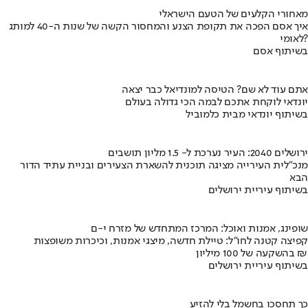
מאחורי הקלעים של הטעם הישראלי
איך אסם הפכה את תקופת הצנע והמחסור הקשה של שנות ה-40 למותג
לאומי?
בשיתוף אסם
אתם עוד לא שם? הטיסה למונדיאל כבר יצאה
יונדאי לוקחת אתכם לבמה הכי גדולה בעולם
בשיתוף יונדאי מבית כלמוביל
ירושלים 2040: העיר נערכת ל- 1.5 מליון תושבים
מנכ"לית העירייה מציגה תוכנית להשארת הצעירים ובניית עתיד הדור
הבא
בשיתוף עיריית ירושלים
שופינג, אמנות ואוכל: המרכז המתחדש של מזרח י-ם
קפיצה קטנה לחו"ל: טיילת חדשה, מיצגי אמנות, וכיכרות משופצות
בהשקעה של 100 מיליון ₪
בשיתוף עיריית ירושלים
כך תחסכו בחשמל בלי להזיע