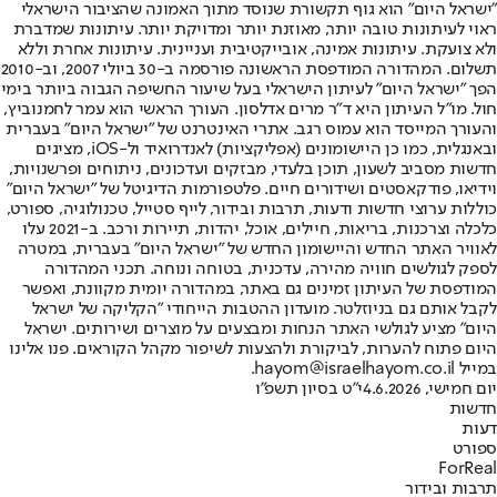
"ישראל היום" הוא גוף תקשורת שנוסד מתוך האמונה שהציבור הישראלי
ראוי לעיתונות טובה יותר, מאוזנת יותר ומדויקת יותר. עיתונות שמדברת
ולא צועקת. עיתונות אמינה, אובייקטיבית ועניינית. עיתונות אחרת וללא
תשלום. המהדורה המודפסת הראשונה פורסמה ב-30 ביולי 2007, וב-2010
הפך "ישראל היום" לעיתון הישראלי בעל שיעור החשיפה הגבוה ביותר בימי
חול. מו"ל העיתון היא ד"ר מרים אדלסון. העורך הראשי הוא עמר לחמנוביץ,
והעורך המייסד הוא עמוס רגב. אתרי האינטרנט של "ישראל היום" בעברית
ובאנגלית, כמו כן היישומונים (אפליקציות) לאנדרואיד ול-iOS, מציגים
חדשות מסביב לשעון, תוכן בלעדי, מבזקים ועדכונים, ניתוחים ופרשנויות,
וידיאו, פודקאסטים ושידורים חיים. פלטפורמות הדיגיטל של "ישראל היום"
כוללות ערוצי חדשות ודעות, תרבות ובידור, לייף סטייל, טכנולוגיה, ספורט,
כלכלה וצרכנות, בריאות, חיילים, אוכל, יהדות, תיירות ורכב. ב-2021 עלו
לאוויר האתר החדש והיישומון החדש של "ישראל היום" בעברית, במטרה
לספק לגולשים חוויה מהירה, עדכנית, בטוחה ונוחה. תכני המהדורה
המודפסת של העיתון זמינים גם באתר, במהדורה יומית מקוונת, ואפשר
לקבל אותם גם בניוזלטר. מועדון ההטבות הייחודי "הקליקה של ישראל
היום" מציע לגולשי האתר הנחות ומבצעים על מוצרים ושירותים. ישראל
היום פתוח להערות, לביקורת ולהצעות לשיפור מקהל הקוראים. פנו אלינו
במייל hayom@israelhayom.co.il.
יום חמישי, 4.6.2026
י"ט בסיון תשפ"ו
חדשות
דעות
ספורט
ForReal
תרבות ובידור