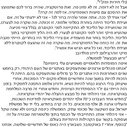
'בלי חירות ומק"י'".
אבל זה לא דומה, זה לא סזון פה. זאת פרוטקציה, שהיה ברור לכם שתפוצץ
את ההסכם עם סיעות האופוזיציה, אז למה זה קרה?
"אני אגיד לך ככה, אתה אומר ש'היה ברור לנו' - אני לא ידעתי על זה. אם
ועידת הליכוד היתה בוחרת בפלוני אלמוני, זו זכותה. מה שקרה פה לצערנו,
זה שהוועידה של הליכוד לא התקיימה לפני הקונגרס, בגלל צווי מניעה
שהוציא מיקי זוהר לפני הקונגרס. לצערי, לא היה הליך דמוקרטי בתוך
הליכוד, הליכוד בוחר את מועמדיו. אם צירי הליכוד היו בוחרים, הייתי מגבה
את זה. זה כוחה של הדמוקרטיה. מה שקרה פה זה שהגענו לקונגרס ללא
ועידת הליכוד, ואז כל איש הגיש את אנשיו".
מיקי זוהר,צילום: לירון מולדובן
"זרוע מבצעת" לממשלה
איפה המוסדות הלאומיים משפיעים עלי ביומיום?
"אנחנו מנהלים ארגונים שמתעסקים באתגרים של העם היהודי, רק בחמש
שנים האחרונות היו אתגרים כל כך גדולים שהתעסקנו בהם. היתה לי
הזכות להיות במשך שנה וחודשיים ממלא מקום יו"ר הסוכנות, אחרי
שיצחק בוז'י הרצוג נבחר להיות נשיא, ודורון אלמוג התמנה לתפקיד. בזמן
הזה הייתי גם יו"ר ההסתדרות הציונית, וחודש אחרי זה פרצה המלחמה
באוקראינה. אני ניהלתי את כל מבצע ההצלה של יהודי אוקראינה.
"בחודש אחד העברנו כ־70 אלף יהודים מאוקראינה למדינות השכנות,
והעלינו ארצה 25 אלף מהזכאים. כל זה קרה בחודש, בלי יד של ממשלת
ישראל, עם השקעה של סכומי עתק. הממשלה כינסה קבינט ולא שמה שקל
- אני ניהלתי אותו, התחייבתי על הכסף בתוך פלטפורמה שבנויה על זה
ועסוקה בקשר עם הקהילות היהודיות בעולם.
"בנוסף, אחרי 7 באוקטובר, כשבארץ היה כאוס של חודשיים-שלושה, אנחנו