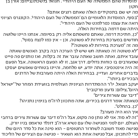
"מוסדות שהם הממשלה של העם היהודי". חגואל בלשכתו,צילום: אורן בן
חקון
מה יש שם בתפקידים האלה שאתם רוצים אותם?
"בסוף, המוסדות הלאומיים הם 'הממשלה של העם היהודי'. הקונגרס הציוני
רואה את עצמו כפרלמנט של העם היהודי".
היתה שם דרמה בבחירות האלה.
"כן, חתיכת דרמה, שאתם נחשפתם אליה רק בסיומה. אנחנו היינו שלושה
חודשים במערכת בחירות לא פשוטה, וכן - אין כמו לנצח בסוף".
מה זה "מערכת בחירות לא פשוטה"?
"לא פשוטה זה כשאתה חש שיש לך הערכה רבה בקרב האנשים שאתה
עובד איתם, ואתה חושב שאתה עובר את זה בקלות, ואז נותנים פה פייט
שמעורבים בו כוחות גדולים. דרך אגב, זו לא הפעם הראשונה, אבל הפעם
זה היה אינטנסיבי. אתה יודע, יש מלחמה, והיינו בטוחים שאנשים יעסקו
בדברים אחרים. ועדיין, בבחירות האלה היתה מעורבות של הדרגים
הבכירים ביותר".
יעקב חגואל, יו"ר ההסתדרות הציונית העולמית בוועידת המחר של "ישראל
היום",צילום: גדעון מרקוביץ'
"דיבר עם עשרות צירים"
כשאתה אומר דרגים בכירים, אתה מתכוון לרה"מ בנימין נתניהו?
"כן, בהחלט".
איך הוא היה מעורב?
"זה לא סוד. אני לא נותן פה סקופ, אבל רה"מ דיבר עם עשרות צירים ברחבי
העולם. יום לפני הפגישה שלו עם נשיא ארה"ב דונלד טראמפ בניו יורק,
פגישה מאוד חשובה לשחרור החטופים - הוא פינה את כל סדר היום שלו
כדי להתכונן, אבל פגישה אחת הוא השאיר - פגישה עם הצירים של הליכוד