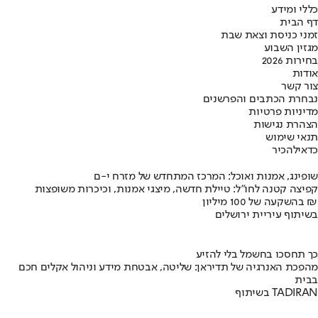
כללי ומידע
דף הבית
זמני כניסת וצאת שבת
מגזין השבוע
בחירות 2026
אודות
צור קשר
נבחרת הכתבים והפרשנים
מדיניות פרטיות
הצהרת נגישות
תנאי שימוש
כדאי
להכיר
שופינג, אמנות ואוכל: המרכז המתחדש של מזרח י-ם
קפיצה קטנה לחו"ל: טיילת חדשה, מיצגי אמנות, וכיכרות משופצות
בהשקעה של 100 מיליון ₪
בשיתוף עיריית ירושלים
כך תחסכו בחשמל בלי להזיע
מהפכת האנרגיה של תדיראן: שליטה, אבטחת מידע וניהול אקלים חכם
בבית
בשיתוף TADIRAN