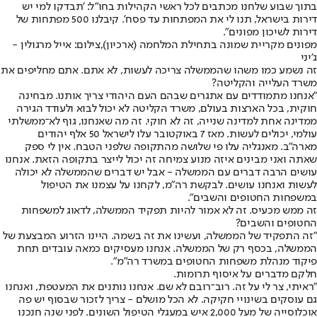
בתוך שבוע שלחנו מכתבים לכל ראשי הקהילות בחו"ל: 'תבדקו למי יש
דירות בישראל, תנו לי את המפתחות עד פסח'. קיבלנו 500 מפתחות של
דירות לשיכון מפונים".
מפונים מקריית שמונה בתחילת המלחמה (ארכיון),צילום: אייל מרגולין -
ג׳יני
זה נשמע כמו משהו שהממשלה צריכה לעשות, לא אתם. אתם מחליפים את
משרד העלייה והקליטה?
"אנחנו מתמודדים עם אתגרים שבהם העם היהודי צריך אותנו. מבחינה
חוקית, בכל הארצות בעולם, משרד הקליטה לא יכול לבוא ולעודד הגירה
ממדינה אחת למדינה שנייה, זה לא חוקי. זה מה שאנחנו, גוף לא־ממשלתי
עולמי, יכולים לעשות. מאז 7 באוקטובר עלו לישראל 50 אלף יהודים
מארה"ב. מאנגליה עלו פי שלושה מהתקופה שלפני הטבח. אין לי ספק
שאתה ואני מבינים איזה מנוע צמיחה זה יכול לייצר בתקופה הזאת. אנחנו
עושים הרבה דברים עם הממשלה - אבל יש דברים שהממשלה לא יכולה
לעשות ואנחנו עושים. לבקשת רה"מ, לקחנו על עצמנו את הטיפול
במשפחות החטופים והשבים".
זה ממש מכעיס. זה לא אמור להיות תפקיד הממשלה, לדאוג למשפחות
החטופים והשבים?
"זה התפקיד של הממשלה, ועשינו את זה בשמה. היינו הזרוע המבצעת של
הממשלה, בכסף רק של הממשלה. אנחנו מעסיקים כמאה עובדים תחת
פיקוד מנהלת משפחות החטופים במשרד רה"מ".
חלקם מדברים על איסוף תרומות.
"ראיתי, צר לי על זה. רוב־רובם לא שם. אנחנו נותנים את המעטפת, ואנחנו
גם עוסקים בשינויי חקיקה. לא הכל מושלם - צריך לזכור שבסוף יש פה
אוכלוסייה של מעל 2,000 איש במעגלי הטיפול השונים. לפני שנה חנכנו