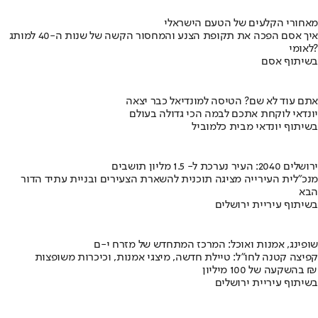
מאחורי הקלעים של הטעם הישראלי
איך אסם הפכה את תקופת הצנע והמחסור הקשה של שנות ה-40 למותג
לאומי?
בשיתוף אסם
אתם עוד לא שם? הטיסה למונדיאל כבר יצאה
יונדאי לוקחת אתכם לבמה הכי גדולה בעולם
בשיתוף יונדאי מבית כלמוביל
ירושלים 2040: העיר נערכת ל- 1.5 מליון תושבים
מנכ"לית העירייה מציגה תוכנית להשארת הצעירים ובניית עתיד הדור
הבא
בשיתוף עיריית ירושלים
שופינג, אמנות ואוכל: המרכז המתחדש של מזרח י-ם
קפיצה קטנה לחו"ל: טיילת חדשה, מיצגי אמנות, וכיכרות משופצות
בהשקעה של 100 מיליון ₪
בשיתוף עיריית ירושלים