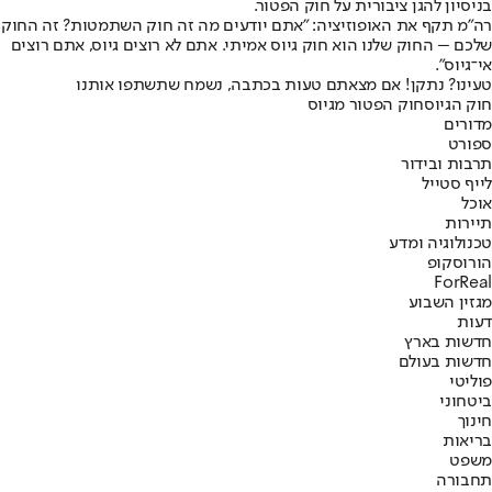
בניסיון להגן ציבורית על חוק הפטור.
רה"מ תקף את האופוזיציה: "אתם יודעים מה זה חוק השתמטות? זה החוק
שלכם – החוק שלנו הוא חוק גיוס אמיתי. אתם לא רוצים גיוס, אתם רוצים
אי־גיוס".
טעינו? נתקן! אם מצאתם טעות בכתבה, נשמח שתשתפו אותנו
חוק הגיוס
חוק הפטור מגיוס
מדורים
ספורט
תרבות ובידור
לייף סטייל
אוכל
תיירות
טכנולוגיה ומדע
הורוסקופ
ForReal
מגזין השבוע
דעות
חדשות בארץ
חדשות בעולם
פוליטי
ביטחוני
חינוך
בריאות
משפט
תחבורה