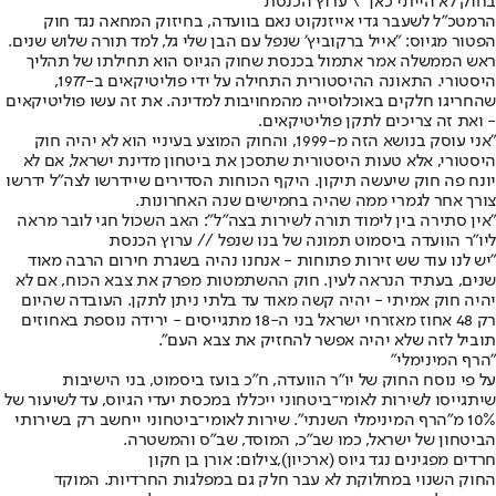
בחוק לא הייתי כאן" \ ערוץ הכנסת
הרמטכ"ל לשעבר גדי אייזנקוט נאם בוועדה, בחיזוק המחאה נגד חוק
הפטור מגיוס: ״אייל ברקוביץ׳ שנפל עם הבן שלי גל, למד תורה שלוש שנים.
ראש הממשלה אמר אתמול בכנסת שחוק הגיוס הוא תחילתו של תהליך
היסטורי. התאונה ההיסטורית התחילה על ידי פוליטיקאים ב-1977,
שהחריגו חלקים באוכלוסייה מהמחויבות למדינה. את זה עשו פוליטיקאים
- ואת זה צריכים לתקן פוליטיקאים.
"אני עוסק בנושא הזה מ-1999, והחוק המוצע בעיניי הוא לא יהיה חוק
היסטורי, אלא טעות היסטורית שתסכן את ביטחון מדינת ישראל, אם לא
יונח פה חוק שיעשה תיקון. היקף הכוחות הסדירים שיידרשו לצה״ל ידרשו
צורך אחר לגמרי ממה שהיה בחמישים שנה האחרונות.
"אין סתירה בין לימוד תורה לשירות בצה״ל": האב השכול חגי לובר מראה
ליו"ר הוועדה ביסמוט תמונה של בנו שנפל // ערוץ הכנסת
"יש לנו עוד שש זירות פתוחות - אנחנו נהיה בשגרת חירום הרבה מאוד
שנים, בעתיד הנראה לעין. חוק ההשתמטות מפרק את צבא הכוח, אם לא
יהיה חוק אמיתי - יהיה קשה מאוד עד בלתי ניתן לתקן. העובדה שהיום
רק 48 אחוז מאזרחי ישראל בני ה-18 מתגייסים - ירידה נוספת באחוזים
תוביל לזה שלא יהיה אפשר להחזיק את צבא העם״.
"הרף המינימלי"
על פי נוסח החוק של יו"ר הוועדה, ח"כ בועז ביסמוט, בני הישיבות
שיתגייסו לשירות לאומי־ביטחוני ייכללו במכסת יעדי הגיוס, עד לשיעור של
10% מ"הרף המינימלי השנתי". שירות לאומי־ביטחוני ייחשב רק בשירותי
הביטחון של ישראל, כמו שב"כ, המוסד, שב"ס והמשטרה.
חרדים מפגינים נגד גיוס (ארכיון),צילום: אורן בן חקון
החוק השנוי במחלוקת לא עבר חלק גם במפלגות החרדיות. המוקד