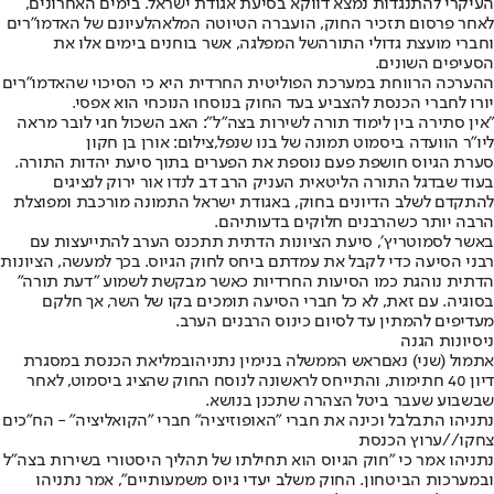
העיקרי להתנגדות נמצא דווקא בסיעת אגודת ישראל. בימים האחרונים,
לאחר פרסום תזכיר החוק, הועברה הטיוטה המלאה
לעיונם של האדמו"רים
וחברי מועצת גדולי התורה
של המפלגה, אשר בוחנים בימים אלו את
הסעיפים השונים.
ההערכה הרווחת במערכת הפוליטית החרדית היא כי הסיכוי שהאדמו"רים
יורו לחברי הכנסת להצביע בעד החוק בנוסחו הנוכחי הוא אפסי.
"אין סתירה בין לימוד תורה לשירות בצה״ל": האב השכול חגי לובר מראה
ליו"ר הוועדה ביסמוט תמונה של בנו שנפל,צילום: אורן בן חקון
סערת הגיוס חושפת פעם נוספת את הפערים בתוך סיעת יהדות התורה.
בעוד שבדגל התורה הליטאית העניק הרב דב לנדו אור ירוק לנציגים
להתקדם לשלב הדיונים בחוק, באגודת ישראל התמונה מורכבת ומפוצלת
הרבה יותר כשהרבנים חלוקים בדעותיהם.
באשר לסמוטריץ׳, סיעת הציונות הדתית תתכנס הערב להתייעצות עם
רבני הסיעה כדי לקבל את עמדתם ביחס לחוק הגיוס. בכך למעשה, הציונות
הדתית נוהגת כמו הסיעות החרדיות כאשר מבקשת לשמוע "דעת תורה"
בסוגיה. עם זאת, לא כל חברי הסיעה תומכים בקו של השר, אך חלקם
מעדיפים להמתין עד לסיום כינוס הרבנים הערב.
ניסיונות הגנה
אתמול (שני) נאם
ראש הממשלה בנימין נתניהו
במליאת הכנסת במסגרת
דיון 40 חתימות, והתייחס לראשונה לנוסח החוק שהציג ביסמוט, לאחר
שבשבוע שעבר ביטל הצהרה שתכנן בנושא.
נתניהו התבלבל וכינה את חברי "האופוזיציה" חברי "הקואליציה" - הח"כים
צחקו//ערוץ הכנסת
נתניהו אמר כי "חוק הגיוס הוא תחילתו של תהליך היסטורי בשירות בצה"ל
ובמערכות הביטחון. החוק משלב יעדי גיוס משמעותיים", אמר נתניהו