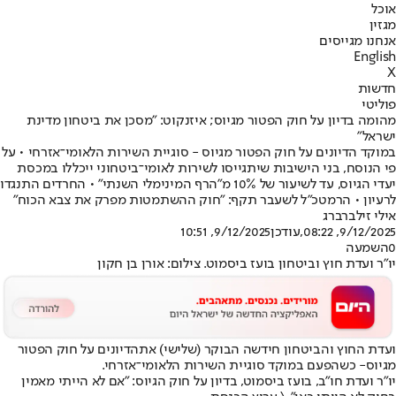
אוכל
מגזין
אנחנו מגייסים
English
X
חדשות
פוליטי
מהומה בדיון על חוק הפטור מגיוס; איזנקוט: "מסכן את ביטחון מדינת
ישראל"
במוקד הדיונים על חוק הפטור מגיוס - סוגיית השירות הלאומי־אזרחי • על
פי הנוסח, בני הישיבות שיתגייסו לשירות לאומי־ביטחוני ייכללו במכסת
יעדי הגיוס, עד לשיעור של 10% מ"הרף המינימלי השנתי" • החרדים התנגדו
לרעיון • הרמטכ"ל לשעבר תקף: "חוק ההשתמטות מפרק את צבא הכוח"
אילי זילברברג
9/12/2025, 08:22
,עודכן
9/12/2025, 10:51
0
השמעה
יו"ר ועדת חוץ וביטחון בועז ביסמוט. צילום: אורן בן חקון
ועדת החוץ והביטחון חידשה הבוקר (שלישי) את
הדיונים על חוק הפטור
מגיוס
- כשהפעם במוקד סוגיית השירות הלאומי־אזרחי.
יו"ר ועדת חו"ב, בועז ביסמוט, בדיון על חוק הגיוס: "אם לא הייתי מאמין