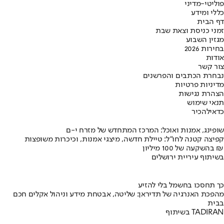
פוליטי-מדיני
כללי ומידע
דף הבית
זמני כניסת וצאת שבת
מגזין השבוע
בחירות 2026
אודות
צור קשר
נבחרת הכתבים והפרשנים
מדיניות פרטיות
הצהרת נגישות
תנאי שימוש
כדאי
להכיר
שופינג, אמנות ואוכל: המרכז המתחדש של מזרח י-ם
קפיצה קטנה לחו"ל: טיילת חדשה, מיצגי אמנות, וכיכרות משופצות
בהשקעה של 100 מיליון ₪
בשיתוף עיריית ירושלים
כך תחסכו בחשמל בלי להזיע
מהפכת האנרגיה של תדיראן: שליטה, אבטחת מידע וניהול אקלים חכם
בבית
בשיתוף TADIRAN