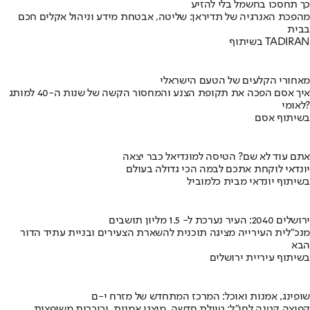
כך תחסכו בחשמל בלי להזיע
מהפכת האנרגיה של תדיראן: שליטה, אבטחת מידע וניהול אקלים חכם
בבית
בשיתוף TADIRAN
מאחורי הקלעים של הטעם הישראלי
איך אסם הפכה את תקופת הצנע והמחסור הקשה של שנות ה-40 למותג
לאומי?
בשיתוף אסם
אתם עוד לא שם? הטיסה למונדיאל כבר יצאה
יונדאי לוקחת אתכם לבמה הכי גדולה בעולם
בשיתוף יונדאי מבית כלמוביל
ירושלים 2040: העיר נערכת ל- 1.5 מליון תושבים
מנכ"לית העירייה מציגה תוכנית להשארת הצעירים ובניית עתיד הדור
הבא
בשיתוף עיריית ירושלים
שופינג, אמנות ואוכל: המרכז המתחדש של מזרח י-ם
קפיצה קטנה לחו"ל: טיילת חדשה, מיצגי אמנות, וכיכרות משופצות