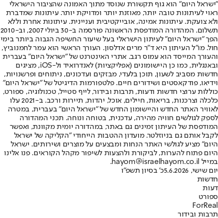
"ישראל היום" הוא גוף תקשורת שנוסד מתוך האמונה שהציבור הישראלי
ראוי לעיתונות טובה יותר, מאוזנת יותר ומדויקת יותר. עיתונות שמדברת
ולא צועקת. עיתונות אמינה, אובייקטיבית ועניינית. עיתונות אחרת וללא
תשלום. המהדורה המודפסת הראשונה פורסמה ב-30 ביולי 2007, וב-2010
הפך "ישראל היום" לעיתון הישראלי בעל שיעור החשיפה הגבוה ביותר בימי
חול. מו"ל העיתון היא ד"ר מרים אדלסון. העורך הראשי הוא עמר לחמנוביץ,
והעורך המייסד הוא עמוס רגב. אתרי האינטרנט של "ישראל היום" בעברית
ובאנגלית, כמו כן היישומונים (אפליקציות) לאנדרואיד ול-iOS, מציגים
חדשות מסביב לשעון, תוכן בלעדי, מבזקים ועדכונים, ניתוחים ופרשנויות,
וידיאו, פודקאסטים ושידורים חיים. פלטפורמות הדיגיטל של "ישראל היום"
כוללות ערוצי חדשות ודעות, תרבות ובידור, לייף סטייל, טכנולוגיה, ספורט,
כלכלה וצרכנות, בריאות, חיילים, אוכל, יהדות, תיירות ורכב. ב-2021 עלו
לאוויר האתר החדש והיישומון החדש של "ישראל היום" בעברית, במטרה
לספק לגולשים חוויה מהירה, עדכנית, בטוחה ונוחה. תכני המהדורה
המודפסת של העיתון זמינים גם באתר, במהדורה יומית מקוונת, ואפשר
לקבל אותם גם בניוזלטר. מועדון ההטבות הייחודי "הקליקה של ישראל
היום" מציע לגולשי האתר הנחות ומבצעים על מוצרים ושירותים. ישראל
היום פתוח להערות, לביקורת ולהצעות לשיפור מקהל הקוראים. פנו אלינו
במייל hayom@israelhayom.co.il.
יום שישי, 5.6.2026
כ' בסיון תשפ"ו
חדשות
דעות
ספורט
ForReal
תרבות ובידור