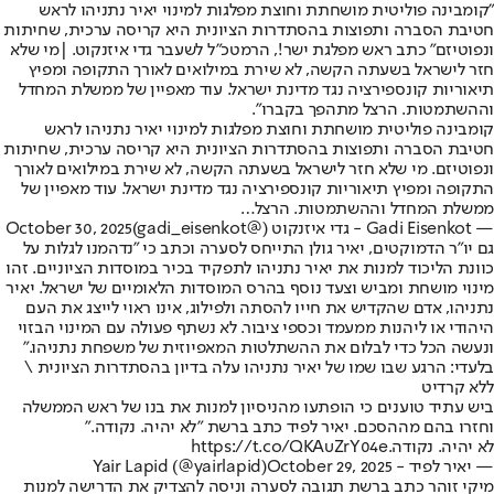
"קומבינה פוליטית מושחתת וחוצת מפלגות למינוי יאיר נתניהו לראש
חטיבת הסברה ותפוצות בהסתדרות הציונית היא קריסה ערכית, שחיתות
ונפוטיזם" כתב ראש מפלגת ישר!, הרמטכ"ל לשעבר גדי איזנקוט. |מי שלא
חזר לישראל בשעתה הקשה, לא שירת במילואים לאורך התקופה ומפיץ
תיאוריות קונספירציה נגד מדינת ישראל. עוד מאפיין של ממשלת המחדל
וההשתמטות. הרצל מתהפך בקברו".
קומבינה פוליטית מושחתת וחוצת מפלגות למינוי יאיר נתניהו לראש
חטיבת הסברה ותפוצות בהסתדרות הציונית היא קריסה ערכית, שחיתות
ונפוטיזם. מי שלא חזר לישראל בשעתה הקשה, לא שירת במילואים לאורך
התקופה ומפיץ תיאוריות קונספירציה נגד מדינת ישראל. עוד מאפיין של
ממשלת המחדל וההשתמטות. הרצל…
— Gadi Eisenkot - גדי איזנקוט (@gadi_eisenkot)
October 30, 2025
גם יו"ר הדמוקטים, יאיר גולן התייחס לסערה וכתב כי ״נדהמנו לגלות על
כוונת הליכוד למנות את יאיר נתניהו לתפקיד בכיר במוסדות הציוניים. זהו
מינוי מושחת ומביש וצעד נוסף בהרס המוסדות הלאומיים של ישראל. יאיר
נתניהו, אדם שהקדיש את חייו להסתה ולפילוג, אינו ראוי לייצג את העם
היהודי או ליהנות ממעמד וכספי ציבור. לא נשתף פעולה עם המינוי הבזוי
ונעשה הכל כדי לבלום את ההשתלטות המאפיוזית של משפחת נתניהו.״
בלעדי: הרגע שבו שמו של יאיר נתניהו עלה בדיון בהסתדרות הציונית \
ללא קרדיט
ביש עתיד טוענים כי הופתעו מהניסיון למנות את בנו של ראש הממשלה
וחזרו בהם מההסכם. יאיר לפיד כתב ברשת "לא יהיה. נקודה."
לא יהיה. נקודה.
https://t.co/QKAuZrY04e
— יאיר לפיד - Yair Lapid (@yairlapid)
October 29, 2025
מיקי זוהר כתב ברשת תגובה לסערה וניסה להצדיק את הדרישה למנות