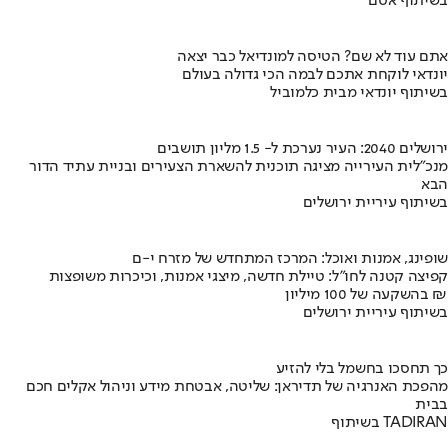
בשיתוף אסם
אתם עוד לא שם? הטיסה למונדיאל כבר יצאה
יונדאי לוקחת אתכם לבמה הכי גדולה בעולם
בשיתוף יונדאי מבית כלמוביל
ירושלים 2040: העיר נערכת ל- 1.5 מליון תושבים
מנכ"לית העירייה מציגה תוכנית להשארת הצעירים ובניית עתיד הדור
הבא
בשיתוף עיריית ירושלים
שופינג, אמנות ואוכל: המרכז המתחדש של מזרח י-ם
קפיצה קטנה לחו"ל: טיילת חדשה, מיצגי אמנות, וכיכרות משופצות
בהשקעה של 100 מיליון ₪
בשיתוף עיריית ירושלים
כך תחסכו בחשמל בלי להזיע
מהפכת האנרגיה של תדיראן: שליטה, אבטחת מידע וניהול אקלים חכם
בבית
בשיתוף TADIRAN