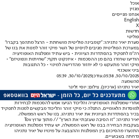
אוכל
מגזין
אנחנו מגייסים
English
X
חדשות
פוליטי
סערת יאיר נתניהו: "קומבינה פוליטית מושחתת - הרצל מתהפך בקברו"
במערכת הפוליטית מגיבים לניסיון של השר מיקי זוהר למנות את בנו של
רה"מ לתפקיד בהסתדרות הציונית • ביש עתיד ומפלגות האופוזיציה
הודיעו שחזרו בהם מן ההסכמות • איזנקוט תקף: "שחיתות ונפוטיזם" •
מיקי זוהר מתעקש כי לא יחזור מהדרישה למינוי • כל התגובות
ביני אשכנזי
30/10/2025, 05:38
,עודכן
30/10/2025, 05:39
0
השמעה
יאיר נתניהו (ארכיון). צילום: יוסי זליגר
אחרי שמפלגות האופוזיציה והליכוד הגיעו אמש להסכמות לבחירות
למוסדות הלאומיים, התגלה כי מיקי זוהר והליכוד מבקשים למנות לתפקיד
בכיר בהסתדרות הציונית את יאיר נתניהו, בנו של ראש הממשלה.
יאיר נתניהו: "זו הסיבה שעזבתי את הארץ" // מתוך ערוץ Tov
בעקבות הבחירה בבנו של ראש הממשלה, יש עתיד ומפלגות האופוזיציה
התנערו מהסיכום בין המפלגות וההצבעה על מינויו של יאיר נתניהו
נדחתה בשבועיים.