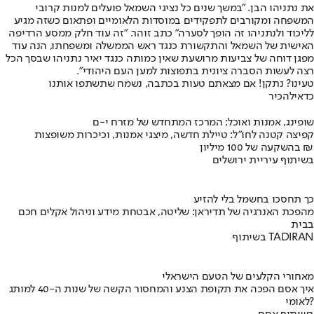
את נתניהו הבן. "במשך שנים כל נציגי השמאל פועלים למנות קרובי
המשפחה ומקורבים לתפקידים במוסדות הלאומיים ופתאום כשזה מגיע
לליכוד ולנתניהו זה הופך לסערה" כתב זוהר. "זה עוד חלק ממסע הרדיפה
האישית של השמאל והתקשורת כנגד ראש הממשלה ומשפחתו, הנה עוד
מפגן דוחה של צביעות מרושעת שאין כמותה כנגד יאיר נתניהו שבסך הכל
רצה לעשות הסברה ציונית בתפוצות למען העם היהודי".
טעינו? נתקן! אם מצאתם טעות בכתבה, נשמח שתשתפו אותנו
כדאי
להכיר
שופינג, אמנות ואוכל: המרכז המתחדש של מזרח י-ם
קפיצה קטנה לחו"ל: טיילת חדשה, מיצגי אמנות, וכיכרות משופצות
בהשקעה של 100 מיליון ₪
בשיתוף עיריית ירושלים
כך תחסכו בחשמל בלי להזיע
מהפכת האנרגיה של תדיראן: שליטה, אבטחת מידע וניהול אקלים חכם
בבית
בשיתוף TADIRAN
מאחורי הקלעים של הטעם הישראלי
איך אסם הפכה את תקופת הצנע והמחסור הקשה של שנות ה-40 למותג
לאומי?