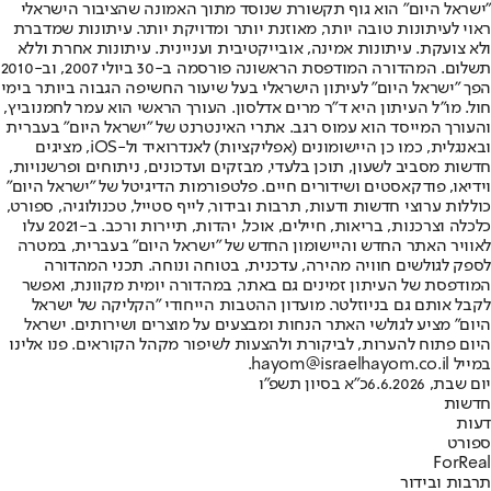
"ישראל היום" הוא גוף תקשורת שנוסד מתוך האמונה שהציבור הישראלי
ראוי לעיתונות טובה יותר, מאוזנת יותר ומדויקת יותר. עיתונות שמדברת
ולא צועקת. עיתונות אמינה, אובייקטיבית ועניינית. עיתונות אחרת וללא
תשלום. המהדורה המודפסת הראשונה פורסמה ב-30 ביולי 2007, וב-2010
הפך "ישראל היום" לעיתון הישראלי בעל שיעור החשיפה הגבוה ביותר בימי
חול. מו"ל העיתון היא ד"ר מרים אדלסון. העורך הראשי הוא עמר לחמנוביץ,
והעורך המייסד הוא עמוס רגב. אתרי האינטרנט של "ישראל היום" בעברית
ובאנגלית, כמו כן היישומונים (אפליקציות) לאנדרואיד ול-iOS, מציגים
חדשות מסביב לשעון, תוכן בלעדי, מבזקים ועדכונים, ניתוחים ופרשנויות,
וידיאו, פודקאסטים ושידורים חיים. פלטפורמות הדיגיטל של "ישראל היום"
כוללות ערוצי חדשות ודעות, תרבות ובידור, לייף סטייל, טכנולוגיה, ספורט,
כלכלה וצרכנות, בריאות, חיילים, אוכל, יהדות, תיירות ורכב. ב-2021 עלו
לאוויר האתר החדש והיישומון החדש של "ישראל היום" בעברית, במטרה
לספק לגולשים חוויה מהירה, עדכנית, בטוחה ונוחה. תכני המהדורה
המודפסת של העיתון זמינים גם באתר, במהדורה יומית מקוונת, ואפשר
לקבל אותם גם בניוזלטר. מועדון ההטבות הייחודי "הקליקה של ישראל
היום" מציע לגולשי האתר הנחות ומבצעים על מוצרים ושירותים. ישראל
היום פתוח להערות, לביקורת ולהצעות לשיפור מקהל הקוראים. פנו אלינו
במייל hayom@israelhayom.co.il.
יום שבת, 6.6.2026
כ"א בסיון תשפ"ו
חדשות
דעות
ספורט
ForReal
תרבות ובידור