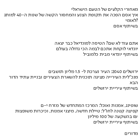
מאחורי הקלעים של הטעם הישראלי
איך אסם הפכה את תקופת הצנע והמחסור הקשה של שנות ה-40 למותג
לאומי?
בשיתוף אסם
אתם עוד לא שם? הטיסה למונדיאל כבר יצאה
יונדאי לוקחת אתכם לבמה הכי גדולה בעולם
בשיתוף יונדאי מבית כלמוביל
ירושלים 2040: העיר נערכת ל- 1.5 מליון תושבים
מנכ"לית העירייה מציגה תוכנית להשארת הצעירים ובניית עתיד הדור
הבא
בשיתוף עיריית ירושלים
שופינג, אמנות ואוכל: המרכז המתחדש של מזרח י-ם
קפיצה קטנה לחו"ל: טיילת חדשה, מיצגי אמנות, וכיכרות משופצות
בהשקעה של 100 מיליון ₪
בשיתוף עיריית ירושלים
מדורים