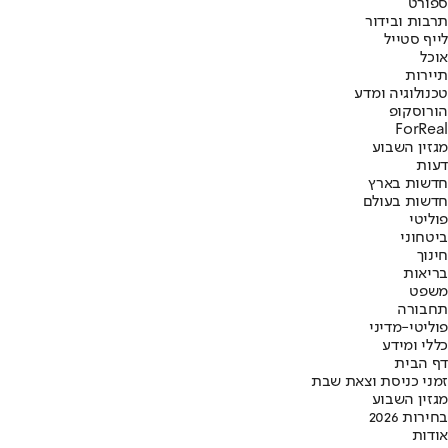
ספורט
תרבות ובידור
לייף סטייל
אוכל
תיירות
טכנולוגיה ומדע
הורוסקופ
ForReal
מגזין השבוע
דעות
חדשות בארץ
חדשות בעולם
פוליטי
ביטחוני
חינוך
בריאות
משפט
תחבורה
פוליטי-מדיני
כללי ומידע
דף הבית
זמני כניסת וצאת שבת
מגזין השבוע
בחירות 2026
אודות