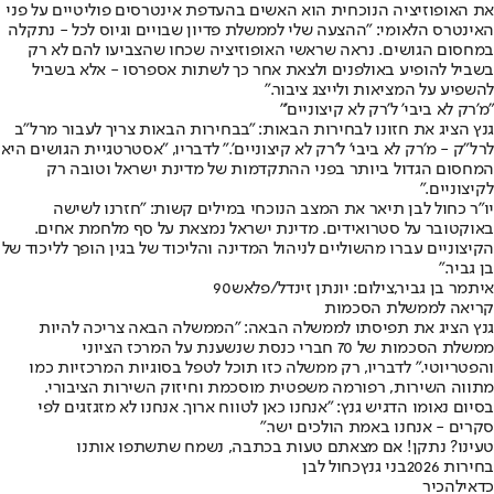
את האופוזיציה הנוכחית הוא האשים בהעדפת אינטרסים פוליטיים על פני
האינטרס הלאומי: "ההצעה שלי לממשלת פדיון שבויים וגיוס לכל - נתקלה
במחסום הגושים. נראה שראשי האופוזיציה שכחו שהצביעו להם לא רק
בשביל להופיע באולפנים ולצאת אחר כך לשתות אספרסו - אלא בשביל
להשפיע על המציאות ולייצג ציבור."
"מ'רק לא ביבי' ל'רק לא קיצוניים'"
גנץ הציג את חזונו לבחירות הבאות: "בבחירות הבאות צריך לעבור מרל"ב
לרל"ק - מ'רק לא ביבי' ל'רק לא קיצוניים'." לדבריו, "אסטרטגיית הגושים היא
המחסום הגדול ביותר בפני ההתקדמות של מדינת ישראל וטובה רק
לקיצוניים."
יו"ר כחול לבן תיאר את המצב הנוכחי במילים קשות: "חזרנו לשישה
באוקטובר על סטרואידים. מדינת ישראל נמצאת על סף מלחמת אחים.
הקיצוניים עברו מהשוליים לניהול המדינה והליכוד של בגין הופך לליכוד של
בן גביר."
איתמר בן גביר,צילום: יונתן זינדל/פלאש90
קריאה לממשלת הסכמות
גנץ הציג את תפיסתו לממשלה הבאה: "הממשלה הבאה צריכה להיות
ממשלת הסכמות של 70 חברי כנסת שנשענת על המרכז הציוני
והפטריוטי." לדבריו, רק ממשלה כזו תוכל לטפל בסוגיות המרכזיות כמו
מתווה השירות, רפורמה משפטית מוסכמת וחיזוק השירות הציבורי.
בסיום נאומו הדגיש גנץ: "אנחנו כאן לטווח ארוך. אנחנו לא מזגזגים לפי
סקרים - אנחנו באמת הולכים ישר."
טעינו? נתקן! אם מצאתם טעות בכתבה, נשמח שתשתפו אותנו
בחירות 2026
בני גנץ
כחול לבן
כדאי
להכיר