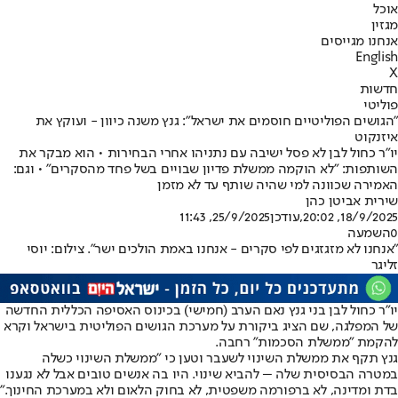
אוכל
מגזין
אנחנו מגייסים
English
X
חדשות
פוליטי
"הגושים הפוליטיים חוסמים את ישראל": גנץ משנה כיוון - ועוקץ את
איזנקוט
יו"ר כחול לבן לא פסל ישיבה עם נתניהו אחרי הבחירות • הוא מבקר את
השותפות: "לא הוקמה ממשלת פדיון שבויים בשל פחד מהסקרים" • וגם:
האמירה שכוונה למי שהיה שותף עד לא מזמן
שירית אביטן כהן
18/9/2025, 20:02
,עודכן
25/9/2025, 11:43
0
השמעה
"אנחנו לא מזגזגים לפי סקרים - אנחנו באמת הולכים ישר". צילום: יוסי
זליגר
יו"ר כחול לבן בני גנץ נאם הערב (חמישי) בכינוס האסיפה הכללית החדשה
של המפלגה, שם הציג ביקורת על מערכת הגושים הפוליטית בישראל וקרא
להקמת "ממשלת הסכמות" רחבה.
גנץ תקף את ממשלת השינוי לשעבר וטען כי "ממשלת השינוי כשלה
במטרה הבסיסית שלה – להביא שינוי. היו בה אנשים טובים אבל לא נגענו
בדת ומדינה, לא ברפורמה משפטית, לא בחוק הלאום ולא במערכת החינוך."