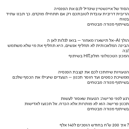
הסוד של איינשטיין שיגדיל לכם את הפנסיה
הריבית דריבית עובדת לטובתכם רק אם תתחילו מוקדם. כך תבנו עתיד
בטוח
בשיתוף מנורה מבטחים
אל תישארו מאחור – בואו לגלות לאן ה-AI הולך
הבינה המלאכותית לא תחליף אנשים, היא תחליף את מי שלא משתמש
בה!
בשיתוף HIT,המכון הטכנולוגי חולון
הטעויות שיחתכו לכם את קצבת הפנסיה
ממשיכת כספים ועד חוסר תכנון – הצעדים שיצילו את הכסף שלכם
בשיתוף מנורה מבטחים
רגע לפני פרישה: הטעות שאסור לעשות
תכנון פרישה הוא לא מותרות אלא הכרח. אל תכנעו לאדישות
בשיתוף מנורה מבטחים
איך 200 ש"ח בחודש הופכים ל140 אלף ?