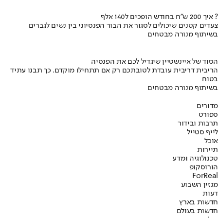
איך 200 ש"ח בחודש הופכים ל140 אלף ?
צעדים קטנים שיכולים לסגור את הבור הפנסיוני בין נשים לגברים
בשיתוף מנורה מבטחים
הסוד של איינשטיין שיגדיל לכם את הפנסיה
הריבית דריבית עובדת לטובתכם רק אם תתחילו מוקדם. כך תבנו עתיד
בטוח
בשיתוף מנורה מבטחים
מדורים
ספורט
תרבות ובידור
לייף סטייל
אוכל
תיירות
טכנולוגיה ומדע
הורוסקופ
ForReal
מגזין השבוע
דעות
חדשות בארץ
חדשות בעולם