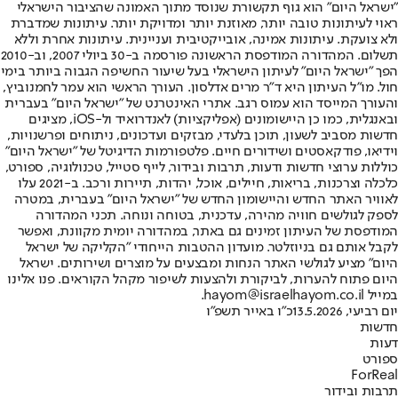
"ישראל היום" הוא גוף תקשורת שנוסד מתוך האמונה שהציבור הישראלי
ראוי לעיתונות טובה יותר, מאוזנת יותר ומדויקת יותר. עיתונות שמדברת
ולא צועקת. עיתונות אמינה, אובייקטיבית ועניינית. עיתונות אחרת וללא
תשלום. המהדורה המודפסת הראשונה פורסמה ב-30 ביולי 2007, וב-2010
הפך "ישראל היום" לעיתון הישראלי בעל שיעור החשיפה הגבוה ביותר בימי
חול. מו"ל העיתון היא ד"ר מרים אדלסון. העורך הראשי הוא עמר לחמנוביץ,
והעורך המייסד הוא עמוס רגב. אתרי האינטרנט של "ישראל היום" בעברית
ובאנגלית, כמו כן היישומונים (אפליקציות) לאנדרואיד ול-iOS, מציגים
חדשות מסביב לשעון, תוכן בלעדי, מבזקים ועדכונים, ניתוחים ופרשנויות,
וידיאו, פודקאסטים ושידורים חיים. פלטפורמות הדיגיטל של "ישראל היום"
כוללות ערוצי חדשות ודעות, תרבות ובידור, לייף סטייל, טכנולוגיה, ספורט,
כלכלה וצרכנות, בריאות, חיילים, אוכל, יהדות, תיירות ורכב. ב-2021 עלו
לאוויר האתר החדש והיישומון החדש של "ישראל היום" בעברית, במטרה
לספק לגולשים חוויה מהירה, עדכנית, בטוחה ונוחה. תכני המהדורה
המודפסת של העיתון זמינים גם באתר, במהדורה יומית מקוונת, ואפשר
לקבל אותם גם בניוזלטר. מועדון ההטבות הייחודי "הקליקה של ישראל
היום" מציע לגולשי האתר הנחות ומבצעים על מוצרים ושירותים. ישראל
היום פתוח להערות, לביקורת ולהצעות לשיפור מקהל הקוראים. פנו אלינו
במייל hayom@israelhayom.co.il.
יום רביעי, 13.5.2026
כ"ו באייר תשפ"ו
חדשות
דעות
ספורט
ForReal
תרבות ובידור