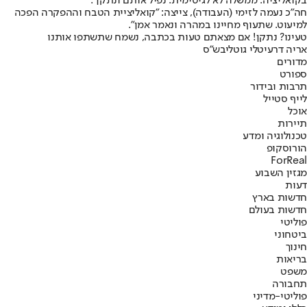
בקואליציה. ממשלה לא לגיטימית. נפיל אותם ונתקן".
חה"כ נעמה לזימי (העבודה), צייצה: "קואליציית הטבח וההפקרה הפכה
למיעוט. שתעוף מחיינו במהרה ונאמר אמן".
טעינו? נתקן! אם מצאתם טעות בכתבה, נשמח שתשתפו אותנו
אריה דרעי
טלי גוטליב
ש"ס
מדורים
ספורט
תרבות ובידור
לייף סטייל
אוכל
תיירות
טכנולוגיה ומדע
הורוסקופ
ForReal
מגזין השבוע
דעות
חדשות בארץ
חדשות בעולם
פוליטי
ביטחוני
חינוך
בריאות
משפט
תחבורה
פוליטי-מדיני