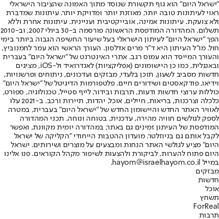
"ישראל היום" הוא גוף תקשורת שנוסד מתוך האמונה שהציבור הישראלי
ראוי לעיתונות טובה יותר, מאוזנת יותר ומדויקת יותר. עיתונות שמדברת
ולא צועקת. עיתונות אמינה, אובייקטיבית ועניינית. עיתונות אחרת וללא
תשלום. המהדורה המודפסת הראשונה פורסמה ב-30 ביולי 2007, וב-2010
הפך "ישראל היום" לעיתון הישראלי בעל שיעור החשיפה הגבוה ביותר בימי
חול. מו"ל העיתון היא ד"ר מרים אדלסון. העורך הראשי הוא עמר לחמנוביץ,
והעורך המייסד הוא עמוס רגב. אתרי האינטרנט של "ישראל היום" בעברית
ובאנגלית, כמו כן היישומונים (אפליקציות) לאנדרואיד ול-iOS, מציגים
חדשות מסביב לשעון, תוכן בלעדי, מבזקים ועדכונים, ניתוחים ופרשנויות,
וידיאו, פודקאסטים ושידורים חיים. פלטפורמות הדיגיטל של "ישראל היום"
כוללות ערוצי חדשות ודעות, תרבות ובידור, לייף סטייל, טכנולוגיה, ספורט,
כלכלה וצרכנות, בריאות, חיילים, אוכל, יהדות, תיירות ורכב. ב-2021 עלו
לאוויר האתר החדש והיישומון החדש של "ישראל היום" בעברית, במטרה
לספק לגולשים חוויה מהירה, עדכנית, בטוחה ונוחה. תכני המהדורה
המודפסת של העיתון זמינים גם באתר, במהדורה יומית מקוונת, ואפשר
לקבל אותם גם בניוזלטר. מועדון ההטבות הייחודי "הקליקה של ישראל
היום" מציע לגולשי האתר הנחות ומבצעים על מוצרים ושירותים. ישראל
היום פתוח להערות, לביקורת ולהצעות לשיפור מקהל הקוראים. פנו אלינו
במייל hayom@israelhayom.co.il.
מבזקים
חדשות
אוכל
תשחץ
ForReal
תרבות