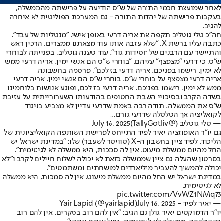
לאחר שמועצת חכמי התורה של ש"ס הודיעה על פרישתה מהממשלה,
בעקבות פרישתה של יהדות התורה - גם המערכת הפוליטית לא איחרה
להגיב.
חה"כ טלי גוטליב תקפה את אריה דרעי באופן אישי. "מנטליות של עבד",
כתבה עליו ברשת X, "שלא עזבה אותו עוד מצאתנו ממצרים, הרכין ראש
והתיישר עם הרבנים של חסידות גור". עוד טענה גוטליב, בפנייתה לבוחרי
ש"ס, כי דרעי "מצפצף" עליהם. "בוחרי ש״ס הם אנשי ימין. אריה דרעי ממש
לא ימין. רישמו בפניכם. אריה דרעי בז לכם", פרסמה בחשבונה.
אריה דרעי מצפצף על בוחרי ש״ס. בוחרי ש״ס הם אנשי ימין. אריה דרעי
ממש לא ימין. רישמו בפניכם. אריה דרעי בז לכם, ופוגע אנושות בלוחמינו
בשדה הקרב ובסיכויי השבת החטופים בהודעותו השערורייתית על עזיבת
ש״ס את הממשלה. תודה רבה באמת שדרעי עדיין לא מצביע בניגוד
לקואליציה אך הטלטלה שדרעי גורם…
— טלי גוטליב (@TallyGotliv)
July 16, 2025
גם יו"ר האופוזציה יאיר לפיד התייחס לפרישת השותפה הקואליציונית של
הליכוד. לפיד ציין בחשבון ה-X (טוויטר לשעבר) שלו: "במדינת ישראל יש
החל מהיום ממשלת מיעוט. אין לה סמכות, היא ממשלה לא לגיטימית".
בסרטון שהעלה גם ציין שממשלה כזאת לא יכולה לשלוח חיילים לקרב ו"לא
יכולה להמשיך להעביר מיליארדים למושחתים ומשתמטים".
במדינת ישראל יש החל מהיום ממשלת מיעוט. אין לה סמכות, היא ממשלה
לא לגיטימית.
pic.twitter.com/VvWZ1NMq73
— יאיר לפיד - Yair Lapid (@yairlapid)
July 16, 2025
יו"ר הדמוקטים יאיר גולן גם הגיב: "אין להם רוב בסקרים. אין להם רוב