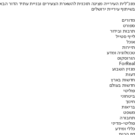
מנכ"לית העירייה מציגה תוכנית להשארת הצעירים ובניית עתיד הדור הבא
בשיתוף עיריית ירושלים
מדורים
ספורט
תרבות ובידור
לייף סטייל
אוכל
תיירות
טכנולוגיה ומדע
הורוסקופ
ForReal
מגזין השבוע
דעות
חדשות בארץ
חדשות בעולם
פוליטי
ביטחוני
חינוך
בריאות
משפט
תחבורה
פוליטי-מדיני
כללי ומידע
דף הבית