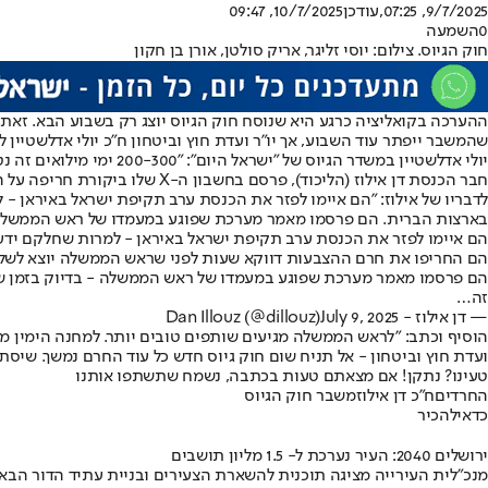
9/7/2025, 07:25
,עודכן
10/7/2025, 09:47
0
השמעה
חוק הגיוס. צילום: יוסי זליגר, אריק סולטן, אורן בן חקון
ההערכה בקואליציה כרגע היא שנוסח חוק הגיוס יוצג רק בשבוע הבא. זא
שהמשבר ייפתר עוד השבוע, אך יו"ר ועדת חוץ וביטחון ח"כ יולי אדלשטיין 
יולי אדלשטיין במשדר הגיוס של "ישראל היום": "200-300 ימי מילואים זה נטל - לא זכות"
חבר הכנסת דן אילוז (הליכוד), פרסם בחשבון ה-X שלו ביקורת חריפה על הדרך שבה מנהלות המפלגות החרדיות את המאבק לקידום החוק.
לדבריו של אילוז: "הם איימו לפזר את הכנסת ערב תקיפת ישראל באיראן 
בארצות הברית. הם פרסמו מאמר מערכת שפוגע במעמדו של ראש הממשלה - ב
הם איימו לפזר את הכנסת ערב תקיפת ישראל באיראן - למרות שחלקם ידעו
הם החריפו את חרם ההצבעות דווקא שעות לפני שראש הממשלה יוצא לשלי
הם פרסמו מאמר מערכת שפוגע במעמדו של ראש הממשלה - בדיוק בזמן שה
זה…
— דן אילוז - Dan Illouz (@dillouz)
July 9, 2025
הוסיף וכתב: "לראש הממשלה מגיעים שותפים טובים יותר. למחנה הימין מגיע
ועדת חוץ וביטחון - אל תניח שום חוק גיוס חדש כל עוד החרם נמשך. שיסת
טעינו? נתקן! אם מצאתם טעות בכתבה, נשמח שתשתפו אותנו
החרדים
ח"כ דן אילוז
משבר חוק הגיוס
כדאי
להכיר
ירושלים 2040: העיר נערכת ל- 1.5 מליון תושבים
מנכ"לית העירייה מציגה תוכנית להשארת הצעירים ובניית עתיד הדור הבא