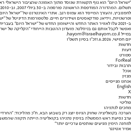
"ישראל היום" הוא גוף תקשורת שנוסד מתוך האמונה שהציבור הישראלי ראוי 
ת
ופרשנויות, וידיאו, פודקאסטים ושידורים חיים. פלטפורמות הדיגיטל של "ישרא
ב-2021 עלו לאוויר האתר החדש והיישומון החדש של "ישראל היום" בע
ואפשר לקבל אותם גם בניוזלטר. מועדון ההטבות הייחודי "הקליקה של ישרא
במייל hayom@israelhayom.co.il.
יום חמישי, 11.6.2026
כ"ו בסיון תשפ"ו
חדשות
דעות
ספורט
ForReal
תרבות ובידור
אוכל
מגזין
אנחנו מגייסים
English
X
חדשות
פוליטי
מחכים לנתניהו
הערכה בקואליציה שחוק הגיוס יוצג רק בשבוע הבא, ח"כ מהליכוד: "החרדי
ערב נסיעת ראש הממשלה בנימין נתניהו בקואליציה הייתה תקווה שהמשבר 
למחנה הימין מגיעים שותפים ערכיים יותר"
אמיר אטינגר