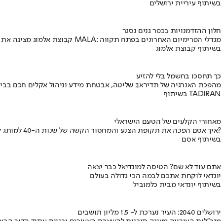
בשיתוף עיריית ירושלים
חלון ההזדמנויות בכפר גנים נסגר
קבוצת אלמוג מציגה את פרויקט MALA: מגדלי הפרימיום האחרונים בפתח תקווה
בשיתוף קבוצת אלמוג
כך תחסכו בחשמל בלי להזיע
מהפכת האנרגיה של תדיראן: שליטה, אבטחת מידע וניהול אקלים חכם בבי
בשיתוף TADIRAN
מאחורי הקלעים של הטעם הישראלי
איך אסם הפכה את תקופת הצנע והמחסור הקשה של שנות ה-40 למותג לאומי?
בשיתוף אסם
אתם עוד לא שם? הטיסה למונדיאל כבר יצאה
יונדאי לוקחת אתכם לבמה הכי גדולה בעולם
בשיתוף יונדאי מבית כלמוביל
ירושלים 2040: העיר נערכת ל- 1.5 מליון תושבים