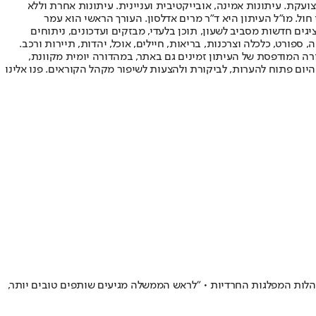
ועקת. עיתונות אמינה, אובייקטיבית ועניינית. עיתונות אחרת וללא
עור החשיפה הגבוה ביותר בימי חול. מו"ל העיתון היא ד"ר מרים אדלסון. העורך הראשי הוא עמר
 והעורך המייסד הוא עמוס רגב. אתרי האינטרנט של "ישראל היום" בעברית ובאנגלית, כמו כן היישומונים (אפליקציות) לאנדרואיד ול-iOS, מציגים חדשות מסביב לשעון, תוכן בלעדי, מבזקים ועדכונים, ניתוחים
, ספורט, כלכלה וצרכנות, בריאות, חיילים, אוכל, יהדות, תיירות ורכב.
דורה המודפסת של העיתון זמינים גם באתר, במהדורה יומית מקוונת,
היום פתוח להערות, לביקורת ולהצעות לשיפור מקהל הקוראים. פנו אלינו
הלות המפלגות החרדיות • "לראש הממשלה מגיעים שותפים טובים יותר,