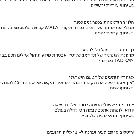
מנכ"לית העירייה מציגה תוכנית להשארת הצעירים ובניית עתיד הדור הבא
בשיתוף עיריית ירושלים
חלון ההזדמנויות בכפר גנים נסגר
קבוצת אלמוג מציגה את פרויקט MALA: מגדלי הפרימיום האחרונים בפתח תקווה
בשיתוף קבוצת אלמוג
כך תחסכו בחשמל בלי להזיע
מהפכת האנרגיה של תדיראן: שליטה, אבטחת מידע וניהול אקלים חכם בבי
בשיתוף TADIRAN
מאחורי הקלעים של הטעם הישראלי
איך אסם הפכה את תקופת הצנע והמחסור הקשה של שנות ה-40 למותג לאומי?
בשיתוף אסם
אתם עוד לא שם? הטיסה למונדיאל כבר יצאה
יונדאי לוקחת אתכם לבמה הכי גדולה בעולם
בשיתוף יונדאי מבית כלמוביל
ירושלים 2040: העיר נערכת ל- 1.5 מליון תושבים