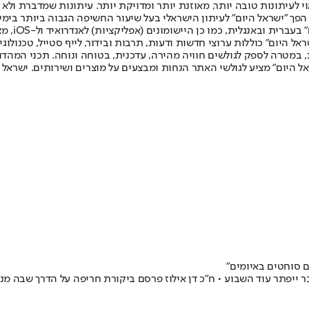
לעיתונות טובה יותר, מאוזנת יותר ומדויקת יותר. עיתונות שמדברת ולא צ
שלום. המהדורה המודפסת הראשונה פורסמה ב-30 ביולי 2007, וב-2010 הפך "ישראל היום" לעיתון הישראלי בעל שי
לחמנוביץ,
ל היום" כוללות ערוצי חדשות ודעות, תרבות ובידור, לייף סטייל, טכנולוגיה
ברית, במטרה לספק לגולשים חוויה מהירה, עדכנית, בטוחה ונוחה. תכני המה
ל היום" מציע לגולשי האתר הנחות ומבצעים על מוצרים ושירותים. ישראל 
ם סוחטים באיומים"
ייפתר עוד השבוע • ח"כ דן אילוז פרסם ביקורת חריפה על הדרך שבה מנ