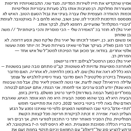
אמיץ שהקדיש את חייו לשירות המדינה. מצד שני, התבטאויותיו חריפות
ומעוררות מחלוקת. הן מציבות אותו בלב סערות ציבוריות ופוליטיות
וכמות ההאדרה העצמית שלו עברה בעיני את גבול הטעם הטוב. האיש לא
מפספס הזדמנות להזכיר לנו, שוב ושוב, שהוא נלחם ב-7 באוקטובר. לעומת
"גיבורי המקלדת" שמעיזים, רחמנא ליצלן, לבקר אותו.
יאיר גולן לא חוזר בו: "האמירה שלי - הכי מוסרית והכי ביטחונית" // משה
בן שמחון
אז ננשום רגע. כן, ייאמר לזכותו של יאיר גולן שלקח נשק ונסע דרומה. לא
דבר מובן מאליו, בעיקר אצל מי שאינו בשירות פעיל. זה יותר ממה שעשו
אלפי אחרים, בוודאי. אך מכאן ועד הפיכתו למטכ"ל של איש אחד —
המרחק רב.
יאיר גולן כסגן הרמטכ"ל,צילום: דודו גרינשפן
לאחרונה מופיעות עדויות לא פשוטות: קב"ט מתחם נובה טוען בפשטות –
הוא כלל לא ראה את גולן שם. לא בזמן הלחימה, לא אחריה. האם מדובר
בטעות? בזיכרון סלקטיבי? האם מדובר בעוד ניסיון להלביש על עצמך
עלילה הירואית? קשה לדעת, אני נוטה להאמין ליאיר גולן. אבל מה שבטוח
הוא שגולן יודע לנכס ערכים: אני לחמתי, אני הגנתי, אתם ישבתם לבטחה
בממ"דים (מעל הבמה בשדרות) לייצר נרטיב מושלם. בדיוק בזמן.
הבעיה היא לא בכך שהוא מספר. הבעיה היא מה הוא אומר. האיש, שאהבת
האדם שלו באה לידי ביטוי בינואר 2022, כינה את מתיישבי חומש
"תתי-אדם",כינוי שבו השתמשו הנאצים כלפי מי שאיננו נמנע על הגזע
העליון הארי. אמירה זו זכתה לביקורת חריפה מכל קצוות הקשת
הפוליטית. גולן הסביר מאוחר יותר כי התכוון לפורעי חוק, אך רבים ראו
בדבריו הכללה מסוכנת ופוגענית. הוא לא היסס לפני ה-7 באוקטובר, לא
נרתע להציע סוג של "דיאלוג" עם החמאס וכיום תוקף בחמת זעם את