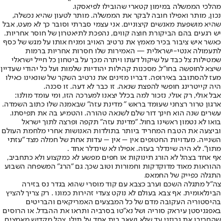
מהלכי הממשלה במימון קטארי שהובילו לפיאסקו.
נכון, מותר ואפילו חובה לבקר את הממשלה. מותר לטעון שהיא נכשלה,
שהיא מושפעת מאנשים קיצוניים. אני עצמי סברתי וסובר כך לא מעט, אבל
יש רגעים בהם הביקורת חוצה קווים, נהפכת לתיאטרון של חוסר אחריות.
כאשר איש ציבור בכיר מאמץ את נרטיב האויב ומניח אותו על מגש של כסף
לתעמולה אנטי-ישראלית — האמירות שלו חסרות אחריות ברמות
שמטילות צל כבד על שיקול דעתו ויתרה מכך על ביטחון כל חייל ישראלי
שיצא לחופשה בחו"ל, מסכנות קהילות יהודיות שלמות ועל כל יהודי שעדיין
מעז להסתובב באירופה. דבריו מזינים את נרטיב השקר של שונאינו כאילו
היה קייטרינג חופשי להפצת שנאה. זו כבר לא דעה. זו סכנה.
אבל אולי, רק אולי, נזכור למה בכלל יצאנו למערכה הזו, ומי עומד מולנו:
ארגון טרור רצחני שעומד בראש " מדינת עזה" שבאמנה שלו כתוב השמדה.
עשרים שנה הוא חינך דור שלם לשנאה טהורה. והטמיע בה את תפיסתו.
בואו לא נטמון ראשינו בחול. "מדינת עזה" תקפה ופרצה לתוך ישראל
וביצעה את הטבח המחריד ביותר בתולדות האנושות אחרי מלחמת העולם
השנייה. מעדויות החטופים אין – אין – עדות אחת של חמלה מצד "עזתי
מתון". לא היה שינדלר בעזה. אפילו לא שינדלר אחד .
אף אחד בצהל לא הורג תינוקות או חפים מפשע לא כמקצוע ולא כתחביב,
ההוראות מאוד מדוקדקות וחמורות וטוב שכך. גם "הרג" המשפחה השבוע
התגלה כפייק של החמאס.
צה"ל מתגלה השכם וערב כצבא עם קוד מוסרי שהוא בגדר נס בזירה
הבינלאומית. אף צבא בעולם לא נוקט צעדי זהירות כמונו . רק צריך להציץ
בהיסטוריה העקובה מדם של כל המבצעים האמריקאים והבריטים
באפגניסטן עיראק סוריה ושל נא"טו בסרביה ותראו את ההבדל. או הרוסים
שהחריבו את גרוזני עד שלא נשאר בית אחד על תילו. צהל מקדיש מאמצים