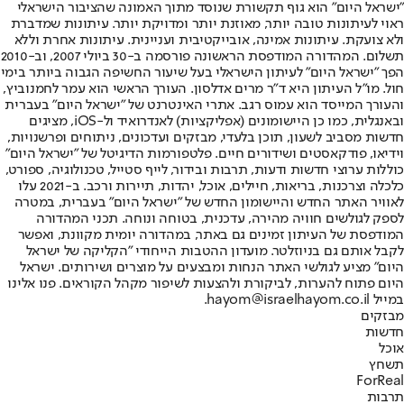
"ישראל היום" הוא גוף תקשורת שנוסד מתוך האמונה שהציבור הישראלי
ראוי לעיתונות טובה יותר, מאוזנת יותר ומדויקת יותר. עיתונות שמדברת
ולא צועקת. עיתונות אמינה, אובייקטיבית ועניינית. עיתונות אחרת וללא
תשלום. המהדורה המודפסת הראשונה פורסמה ב-30 ביולי 2007, וב-2010
הפך "ישראל היום" לעיתון הישראלי בעל שיעור החשיפה הגבוה ביותר בימי
חול. מו"ל העיתון היא ד"ר מרים אדלסון. העורך הראשי הוא עמר לחמנוביץ,
והעורך המייסד הוא עמוס רגב. אתרי האינטרנט של "ישראל היום" בעברית
ובאנגלית, כמו כן היישומונים (אפליקציות) לאנדרואיד ול-iOS, מציגים
חדשות מסביב לשעון, תוכן בלעדי, מבזקים ועדכונים, ניתוחים ופרשנויות,
וידיאו, פודקאסטים ושידורים חיים. פלטפורמות הדיגיטל של "ישראל היום"
כוללות ערוצי חדשות ודעות, תרבות ובידור, לייף סטייל, טכנולוגיה, ספורט,
כלכלה וצרכנות, בריאות, חיילים, אוכל, יהדות, תיירות ורכב. ב-2021 עלו
לאוויר האתר החדש והיישומון החדש של "ישראל היום" בעברית, במטרה
לספק לגולשים חוויה מהירה, עדכנית, בטוחה ונוחה. תכני המהדורה
המודפסת של העיתון זמינים גם באתר, במהדורה יומית מקוונת, ואפשר
לקבל אותם גם בניוזלטר. מועדון ההטבות הייחודי "הקליקה של ישראל
היום" מציע לגולשי האתר הנחות ומבצעים על מוצרים ושירותים. ישראל
היום פתוח להערות, לביקורת ולהצעות לשיפור מקהל הקוראים. פנו אלינו
במייל hayom@israelhayom.co.il.
מבזקים
חדשות
אוכל
תשחץ
ForReal
תרבות