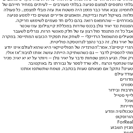
בלתי נתפסים לצמצם פגיעה בבלתי מעורבים – לעיתים במחיר חייהם של
לוחמינו. צבא אחר כבר מזמן היה משטח את עזה מבלי למצמץ,. כל פעולה
מלווה בשיקול דעת ובדיקות, ומאמצים אדירים נעשים כדי למנוע פגיעה
באזרחים – שהחמאס רואה בהם כלים חד פעמים לשימוש וזריקה.
הפגנות נגד יאיר גולן בכנס שדרות במכללת קיי,צילום: עוז שכטר
אבל כל זה מתגמד מול רצון עז של חלק מאנשי הרוח, גנרלים לשעבר
ופעילים מהשמאל הרדיקלי – לשחק את תפקיד הכובש המתייסר. במקרה
של יאיר גולן, זה כבר נהפך לגרוטסקה פוליטית.
הנרי קיסינג'ר, אמר:
"
הטרגדיה של הפוליטיקאי היא שהוא לעולם אינו יודע
מתי להפסיק לדבר – גם כשהשתיקה הייתה עושה אותו לגיבור."
אז אולי,
רק אולי, הגיע הזמן שפחות נדבר על יאיר גולן – ויותר על יא יא יאיר, מניר
עוז שנחטף ונרצח , ולא שרד לספר על גבורתו ב7 באוקטובר.
טעינו? נתקן! אם מצאתם טעות בכתבה, נשמח שתשתפו אותנו
עודד עילם
מדורים
ספורט
תרבות ובידור
לייף סטייל
אוכל
תיירות
טכנולוגיה ומדע
הורוסקופ
ForReal
מגזין השבוע