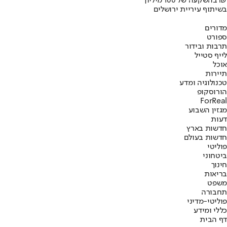
בהשקעה של 100 מיליון ₪
בשיתוף עיריית ירושלים
מדורים
ספורט
תרבות ובידור
לייף סטייל
אוכל
תיירות
טכנולוגיה ומדע
הורוסקופ
ForReal
מגזין השבוע
דעות
חדשות בארץ
חדשות בעולם
פוליטי
ביטחוני
חינוך
בריאות
משפט
תחבורה
פוליטי-מדיני
כללי ומידע
דף הבית