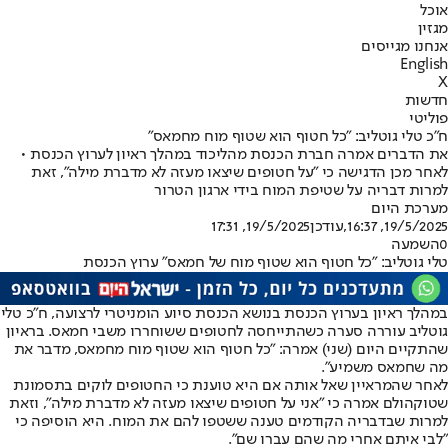
אוכל
מגזין
אנחנו מגייסים
English
X
חדשות
פוליטי
ח"כ טלי גוטליב: "כל חטוף הוא שטוף מוח מחמאס"
את הדברים אמרה חברת הכנסת מהליכוד במהלך ראיון לערוץ הכנסת •
לאחר מכן הדגישה כי "על חטופים שיצאו מעזה לא מדברת מילה", זאת
למרות דבריה על שטיפת המוח בידי ארגון הטרור
מערכת היום
19/5/2025, 16:37
,עודכן
19/5/2025, 17:31
0
השמעה
טלי גוטליב: "כל חטוף הוא שטוף מוח של חמאס" ערוץ הכנסת
במהלך ראיון בערוץ הכנסת בנושא הכנסת סיוע הומניטרי לרצועה, ח"כ טלי
גוטליב עוררה סערה כשהתייחסה לחטופים ששוחררו משבי חמאס. בראיון
שהתקיים היום (שני) אמרה: "כל חטוף הוא שטוף מוח מחמאס, מדבר את
מה שחמאס משמיע".
לאחר שהמראיין שאל אותה אם היא טוענת כי החטופים לוקים בתסמונת
שטוקהולם אמרה כי "אני על חטופים שיצאו מעזה לא מדברת מילה", וזאת
למרות שבדבריה הקודמים טענה ששטפו להם את המוח. היא הוסיפה כי
"לבי איתם אחרי מה שהם עברו שם".