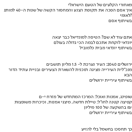
מאחורי הקלעים של הטעם הישראלי
איך אסם הפכה את תקופת הצנע והמחסור הקשה של שנות ה-40 למותג
לאומי?
בשיתוף אסם
אתם עוד לא שם? הטיסה למונדיאל כבר יצאה
יונדאי לוקחת אתכם לבמה הכי גדולה בעולם
בשיתוף יונדאי מבית כלמוביל
ירושלים 2040: העיר נערכת ל- 1.5 מליון תושבים
מנכ"לית העירייה מציגה תוכנית להשארת הצעירים ובניית עתיד הדור
הבא
בשיתוף עיריית ירושלים
שופינג, אמנות ואוכל: המרכז המתחדש של מזרח י-ם
קפיצה קטנה לחו"ל: טיילת חדשה, מיצגי אמנות, וכיכרות משופצות
בהשקעה של 100 מיליון ₪
בשיתוף עיריית ירושלים
כך תחסכו בחשמל בלי להזיע