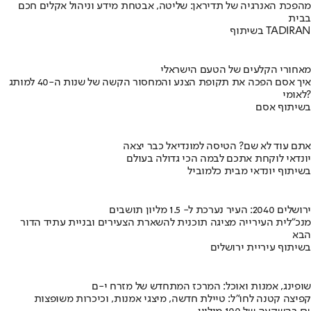
מהפכת האנרגיה של תדיראן: שליטה, אבטחת מידע וניהול אקלים חכם
בבית
בשיתוף TADIRAN
מאחורי הקלעים של הטעם הישראלי
איך אסם הפכה את תקופת הצנע והמחסור הקשה של שנות ה-40 למותג
לאומי?
בשיתוף אסם
אתם עוד לא שם? הטיסה למונדיאל כבר יצאה
יונדאי לוקחת אתכם לבמה הכי גדולה בעולם
בשיתוף יונדאי מבית כלמוביל
ירושלים 2040: העיר נערכת ל- 1.5 מליון תושבים
מנכ"לית העירייה מציגה תוכנית להשארת הצעירים ובניית עתיד הדור
הבא
בשיתוף עיריית ירושלים
שופינג, אמנות ואוכל: המרכז המתחדש של מזרח י-ם
קפיצה קטנה לחו"ל: טיילת חדשה, מיצגי אמנות, וכיכרות משופצות