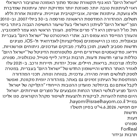
"ישראל היום" הוא גוף תקשורת שנוסד מתוך האמונה שהציבור הישראלי
ראוי לעיתונות טובה יותר, מאוזנת יותר ומדויקת יותר. עיתונות שמדברת
ולא צועקת. עיתונות אמינה, אובייקטיבית ועניינית. עיתונות אחרת וללא
תשלום. המהדורה המודפסת הראשונה פורסמה ב-30 ביולי 2007, וב-2010
הפך "ישראל היום" לעיתון הישראלי בעל שיעור החשיפה הגבוה ביותר בימי
חול. מו"ל העיתון היא ד"ר מרים אדלסון. העורך הראשי הוא עמר לחמנוביץ,
והעורך המייסד הוא עמוס רגב. אתרי האינטרנט של "ישראל היום" בעברית
ובאנגלית, כמו כן היישומונים (אפליקציות) לאנדרואיד ול-iOS, מציגים
חדשות מסביב לשעון, תוכן בלעדי, מבזקים ועדכונים, ניתוחים ופרשנויות,
וידיאו, פודקאסטים ושידורים חיים. פלטפורמות הדיגיטל של "ישראל היום"
כוללות ערוצי חדשות ודעות, תרבות ובידור, לייף סטייל, טכנולוגיה, ספורט,
כלכלה וצרכנות, בריאות, חיילים, אוכל, יהדות, תיירות ורכב. ב-2021 עלו
לאוויר האתר החדש והיישומון החדש של "ישראל היום" בעברית, במטרה
לספק לגולשים חוויה מהירה, עדכנית, בטוחה ונוחה. תכני המהדורה
המודפסת של העיתון זמינים גם באתר, במהדורה יומית מקוונת, ואפשר
לקבל אותם גם בניוזלטר. מועדון ההטבות הייחודי "הקליקה של ישראל
היום" מציע לגולשי האתר הנחות ומבצעים על מוצרים ושירותים. ישראל
היום פתוח להערות, לביקורת ולהצעות לשיפור מקהל הקוראים. פנו אלינו
במייל hayom@israelhayom.co.il.
יום חמישי, 4.6.2026
י"ט בסיון תשפ"ו
חדשות
דעות
ספורט
ForReal
תרבות ובידור