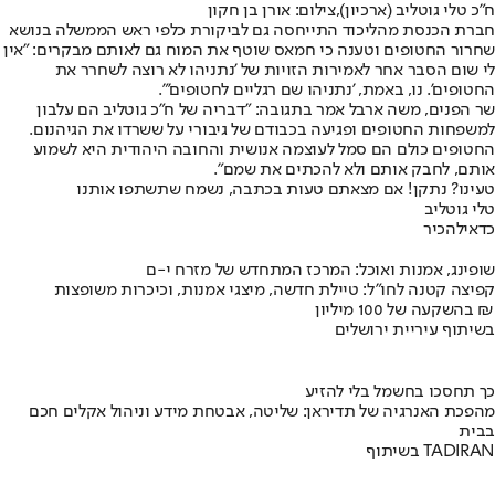
ח"כ טלי גוטליב (ארכיון),צילום: אורן בן חקון
חברת הכנסת מהליכוד התייחסה גם לביקורת כלפי ראש הממשלה בנושא
שחרור החטופים וטענה כי חמאס שוטף את המוח גם לאותם מבקרים: "אין
לי שום הסבר אחר לאמירות הזויות של 'נתניהו לא רוצה לשחרר את
החטופים'. נו, באמת, 'נתניהו שם רגליים לחטופים'".
שר הפנים, משה ארבל אמר בתגובה: "דבריה של ח״כ גוטליב הם עלבון
למשפחות החטופים ופגיעה בכבודם של גיבורי על ששרדו את הגיהנום.
החטופים כולם הם סמל לעוצמה אנושית והחובה היהודית היא לשמוע
אותם, לחבק אותם ולא להכתים את שמם".
טעינו? נתקן! אם מצאתם טעות בכתבה, נשמח שתשתפו אותנו
טלי גוטליב
כדאי
להכיר
שופינג, אמנות ואוכל: המרכז המתחדש של מזרח י-ם
קפיצה קטנה לחו"ל: טיילת חדשה, מיצגי אמנות, וכיכרות משופצות
בהשקעה של 100 מיליון ₪
בשיתוף עיריית ירושלים
כך תחסכו בחשמל בלי להזיע
מהפכת האנרגיה של תדיראן: שליטה, אבטחת מידע וניהול אקלים חכם
בבית
בשיתוף TADIRAN