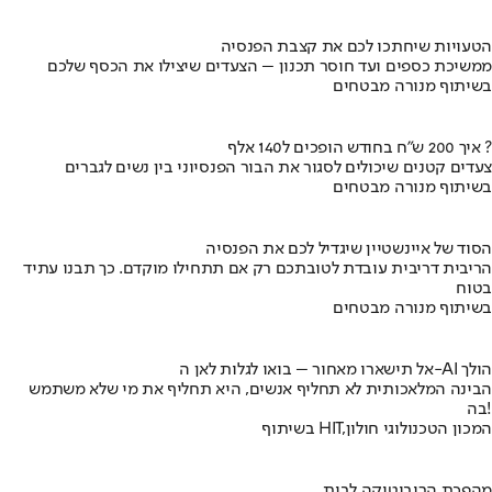
הטעויות שיחתכו לכם את קצבת הפנסיה
ממשיכת כספים ועד חוסר תכנון – הצעדים שיצילו את הכסף שלכם
בשיתוף מנורה מבטחים
איך 200 ש"ח בחודש הופכים ל140 אלף ?
צעדים קטנים שיכולים לסגור את הבור הפנסיוני בין נשים לגברים
בשיתוף מנורה מבטחים
הסוד של איינשטיין שיגדיל לכם את הפנסיה
הריבית דריבית עובדת לטובתכם רק אם תתחילו מוקדם. כך תבנו עתיד
בטוח
בשיתוף מנורה מבטחים
אל תישארו מאחור – בואו לגלות לאן ה-AI הולך
הבינה המלאכותית לא תחליף אנשים, היא תחליף את מי שלא משתמש
בה!
בשיתוף HIT,המכון הטכנולוגי חולון
מהפכת הרובוטיקה לבית