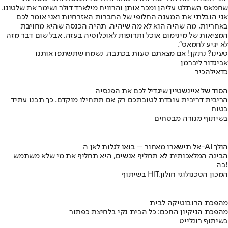
שחמאס השתלט עליהן ומכר אותן והרוויח מילארד דולר ושימר את שלטונו.
אני הובלתי את המענה החלופי של החברות האזרחיות ואני אומר לכם
באחריות, מה שהיה הוא לא מה שיהיה. תהיה הכנסה שהיא מחויבת
המציאות של מינימום אוכל ותרופות לאוכלוסיה בעזה, אבל שום דבר מזה
לא יגיע לחמאס".
טעינו? נתקן! אם מצאתם טעות בכתבה, נשמח שתשתפו אותנו
אביגדור ליברמן
כדאי
להכיר
הסוד של איינשטיין שיגדיל לכם את הפנסיה
הריבית דריבית עובדת לטובתכם רק אם תתחילו מוקדם. כך תבנו עתיד
בטוח
בשיתוף מנורה מבטחים
אל תישארו מאחור – בואו לגלות לאן ה-AI הולך
הבינה המלאכותית לא תחליף אנשים, היא תחליף את מי שלא משתמש
בה!
בשיתוף HIT,המכון הטכנולוגי חולון
מהפכת הרובוטיקה לבית
מהפכת הניקיון החכם: כל הבית נקי בלחיצת כפתור
בשיתוף רונלייט