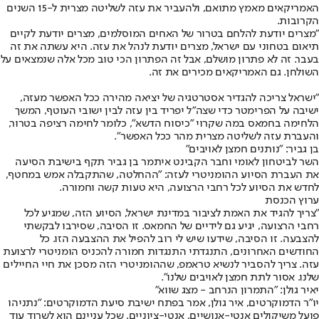
האמריקאים מאמץ מתואם, ולהעביר את עזה לשליטה מצרית ל-15 השנים
הקרובות.
"מצרים יודעת להלחם בטרור של האחים המוסלמים, מצרים יודעת לקיים
תיאום בטחוני עם ישראל, מצרים יודעת לנהל את עזה. היא עשתה את זה
בעבר. זה לא פתרון מושלם, אבל זה הפתרון הכי טוב מכל אלה שנמצאים על
השולחן. גם האמריקאים מכירים את זה.
"ישראל צריכה להגדיר אסטרטגיה של יציאה מהירה ככל האפשר מעזה,
ישיבה על הפרימטר כדי שצה"ל יפריד בין עזה לבין ישובי העוטף, המשך
הלחימה בחמאס במה שקרוי "כיסוח הדשא", כלומר לחימה רציפה בטרור,
והעברת עזה לשליטה מצרית מהר ככל האפשר".
בן גביר: "נותנים חמצן לאויבים"
השר לביטחון לאומי וחבר הקבינט איתמר בן גביר תקף בישיבת הסיעה
את העברת הסיוע ההומניטרי לעזה: "ההחלטה, שהתקבלה אמש במחטף,
לחדש את הסיוע לכל רחבי הרצועה, היא טעות קשה וחמורה.
ערוץ הכנסת
"צריך להגיד את האמת לציבור במדינת ישראל, הסיוע הזה, שמגיע לכל
רחבי הרצועה, יגיע גם לידיים של החמאס. זו הסיבה, שסירבו לבקשתי
להצבעה. זו הסיבה, שידעו שיש לי רוב להפיל את ההצבעה הזו. כל
החודשים האחרונים, התנגדתי התנגדות חמורה להכניס הומניטרי לרצועת
עזה. צריך להסביר לנשיא טראמפ, שההומניטרי הזה מסכן את חיי החיילים
שלנו. אסור לתת חמצן לאויבים שלנו".
יאיר גולן: "התמרון הנרחב - מצג שווא"
יו"ר הדמוקרטים, איר גולן, אמר בפתח ישיבת סיעת הדמוקרטים: "נתניהו
פועל משיקולים אנטי-אנושיים, אנטי-ציוניים, שכל עניינם הוא לשרוד עוד