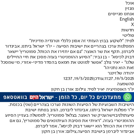
אוכל
מגזין
אנחנו מגייסים
English
X
חדשות
פוליטי
לפיד: "לשקוע בבוץ העזתי זה אסון כלכלי וטרגדיה מדינית"
המפלגות ערכו בצהריים את ישיבות הסיעה • יו"ר ישראל ביתנו, אביגדור
ליברמן, תקף את שר האוצר: "גם אם יחזירו את הכותל, סמוטריץ' יישאר
דבוק לכיסא" • בן גביר: "הסיוע ההומניטרי בעזה מסכן את חיי החיילים
שלנו" • יאיר גולן: "אפשר למוטט את חמאס בהסדר מדיני-אזורי, מי שמסכל
זאת הוא נתניהו"
יהודה שלזינגר
19/5/2025, 11:27
,עודכן
19/5/2025, 12:37
0
השמעה
יו"ר האופוזיציה יאיר לפיד. צילום: אורן בן חקון
הישיבות השבועיות של הסיעות השונות נערכו בצהריים (שני) בכנסת.
יו"ר מפלגת ישראל ביתנו, אביגדור ליברמן, הגיב בפתח ישיבת
סיעתו
לגיבוי
שהעניק שר האוצר, בצלאל סמוטריץ', לממשלה בעניין הסיוע
ההומניטרי בעזה. "ראיתי את מסיבת העיתונאים של סמוטריץ', גם אם
יחזירו את הכותל הוא יישאר דבוק לכיסא", אמר ליברמן.
אביגדור ליברמן בישיבת הסיעה,צילום: אורן בן חקון