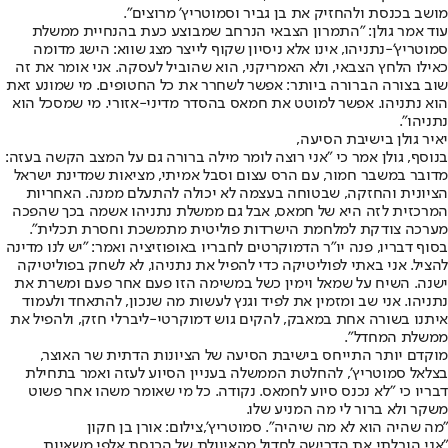
מושב בכנסת ולהחזיק את בן גביר וסמוטריץ’ מרוצים".
עוד אמר גולן: "התמרון הצבאי הנרחב שמבוצע כעת בהנחיית ממשלת
סמוטריץ'-נתניהו, אינו אלא ניסיון שקוף לייצר מצג שווא: הישג מדומה
כאילו הלחץ הצבאי, ולא האמריקני, הוא שהוביל לעסקה. אני אומר את זה
שוב בצורה הברורה ביותר: אפשר לשחרר את כל החטופים. מי שמונע זאת
הוא נתניהו. אפשר למוטט את חמאס בהסדר מדיני-אזורי. מי שמסכל הוא
נתניהו".
יאיר גולן בישיבת הסיעה,
בנוסף, גולן אמר כי "אני רוצה לומר מילה ברורה גם על המצב הקשה בעזה:
מדובר במשבר חמור, עם הרס עצום וסבל אמיתי, מציאות שמדינת ישראל
הציונית והחזקה, שבטוחה בעצמה לא יכולה להתעלם ממנה. האחריות
המרכזית לזה היא של חמאס, אבל גם ממשלת נתניהו אשמה בכך שהפכה
מערכה צודקת למלחמת הישרדות פוליטית מתמשכת וחסרת תכלית".
בסוף דבריו, פנה יו״ר הדמוקרטים לחבריו באופוזיציה ואמר: "יש לנו מדינה
להציל. אני באתי לפוליטיקה כדי להפיל את נתניהו, לא לשחק בפוליטיקה
ישנה. השיח על שמאל וימין כשל במשימה הזו פעם אחר פעם ומשרת את
נתניהו. אני שב ומזמין את לפיד וגנץ לעשות מה שנכון, להתאחד ולעמוד
איתנו בשורה אחת במאבק, להקים גוש דמוקרטי-ליברלי חזק, ולהפיל את
ממשלת המחדל".
מוקדם יותר התייחס בישיבת הסיעה של הציונות הדתית שר האוצר,
בצלאל סמוטריץ', להחלטת הממשלה בעניין הסיוע לעזה ואמר בתחילת
דבריו כי "לא נכנס סיוע לחמאס. נקודה. כל מי שאומר משהו אחר פשוט
משקר ולא ברור לי מה המניע שלו.
"מה שהיה הוא לא מה שיהיה". סמוטריץ',צילום: אורן בן חקון
"אני הובלתי את הדרישה לחדול מהאיוולת של הכנסת אלפי משאיות