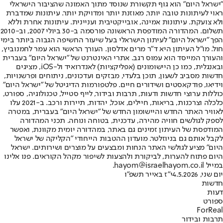
"ישראל היום" הוא גוף תקשורת שנוסד מתוך האמונה שהציבור הישראלי
ראוי לעיתונות טובה יותר, מאוזנת יותר ומדויקת יותר. עיתונות שמדברת
ולא צועקת. עיתונות אמינה, אובייקטיבית ועניינית. עיתונות אחרת וללא
תשלום. המהדורה המודפסת הראשונה פורסמה ב-30 ביולי 2007, וב-2010
הפך "ישראל היום" לעיתון הישראלי בעל שיעור החשיפה הגבוה ביותר בימי
חול. מו"ל העיתון היא ד"ר מרים אדלסון. העורך הראשי הוא עמר לחמנוביץ,
והעורך המייסד הוא עמוס רגב. אתרי האינטרנט של "ישראל היום" בעברית
ובאנגלית, כמו כן היישומונים (אפליקציות) לאנדרואיד ול-iOS, מציגים
חדשות מסביב לשעון, תוכן בלעדי, מבזקים ועדכונים, ניתוחים ופרשנויות,
וידיאו, פודקאסטים ושידורים חיים. פלטפורמות הדיגיטל של "ישראל היום"
כוללות ערוצי חדשות ודעות, תרבות ובידור, לייף סטייל, טכנולוגיה, ספורט,
כלכלה וצרכנות, בריאות, חיילים, אוכל, יהדות, תיירות ורכב. ב-2021 עלו
לאוויר האתר החדש והיישומון החדש של "ישראל היום" בעברית, במטרה
לספק לגולשים חוויה מהירה, עדכנית, בטוחה ונוחה. תכני המהדורה
המודפסת של העיתון זמינים גם באתר, במהדורה יומית מקוונת, ואפשר
לקבל אותם גם בניוזלטר. מועדון ההטבות הייחודי "הקליקה של ישראל
היום" מציע לגולשי האתר הנחות ומבצעים על מוצרים ושירותים. ישראל
היום פתוח להערות, לביקורת ולהצעות לשיפור מקהל הקוראים. פנו אלינו
במייל hayom@israelhayom.co.il.
יום שני, 4.5.2026
י"ז באייר תשפ"ו
חדשות
דעות
ספורט
ForReal
תרבות ובידור