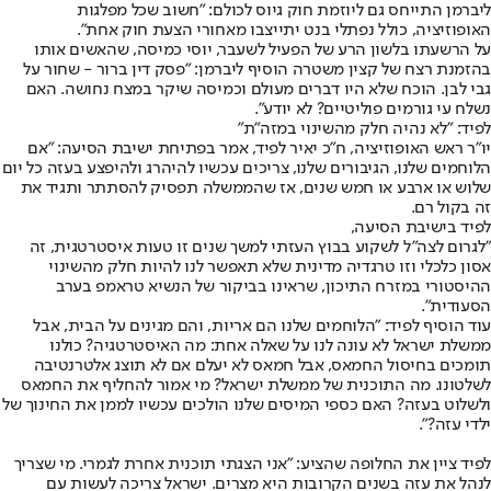
ליברמן התייחס גם ליוזמת חוק גיוס לכולם: "חשוב שכל מפלגות
האופוזיציה, כולל נפתלי בנט יתייצבו מאחורי הצעת חוק אחת".
על הרשעתו בלשון הרע של הפעיל לשעבר, יוסי כמיסה, שהאשים אותו
בהזמנת רצח של קצין משטרה הוסיף ליברמן: "פסק דין ברור - שחור על
גבי לבן. הוכח שלא היו דברים מעולם וכמיסה שיקר במצח נחושה. האם
נשלח עי גורמים פוליטיים? לא יודע".
לפיד: "לא נהיה חלק מהשינוי במזה"ת"
יו"ר ראש האופוזיציה, ח"כ יאיר לפיד, אמר בפתיחת ישיבת הסיעה: "אם
הלוחמים שלנו, הגיבורים שלנו, צריכים עכשיו להיהרג ולהיפצע בעזה כל יום
שלוש או ארבע או חמש שנים, אז שהממשלה תפסיק להסתתר ותגיד את
זה בקול רם.
לפיד בישיבת הסיעה,
"לגרום לצה"ל לשקוע בבוץ העזתי למשך שנים זו טעות איסטרטגית, זה
אסון כלכלי וזו טרגדיה מדינית שלא תאפשר לנו להיות חלק מהשינוי
ההיסטורי במזרח התיכון, שראינו בביקור של הנשיא טראמפ בערב
הסעודית".
עוד הוסיף לפיד: "הלוחמים שלנו הם אריות, והם מגינים על הבית, אבל
ממשלת ישראל לא עונה לנו על שאלה אחת: מה האיסטרטגיה? כולנו
תומכים בחיסול החמאס, אבל חמאס לא יעלם אם לא תוצג אלטרנטיבה
לשלטונו. מה התוכנית של ממשלת ישראל? מי אמור להחליף את החמאס
ולשלוט בעזה? האם כספי המיסים שלנו הולכים עכשיו לממן את החינוך של
ילדי עזה?".
לפיד ציין את החלופה שהציע: "אני הצגתי תוכנית אחרת לגמרי. מי שצריך
לנהל את עזה בשנים הקרובות היא מצרים. ישראל צריכה לעשות עם