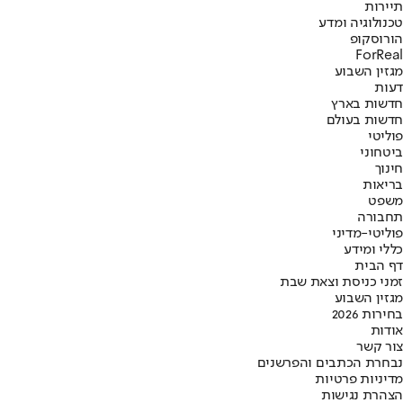
תיירות
טכנולוגיה ומדע
הורוסקופ
ForReal
מגזין השבוע
דעות
חדשות בארץ
חדשות בעולם
פוליטי
ביטחוני
חינוך
בריאות
משפט
תחבורה
פוליטי-מדיני
כללי ומידע
דף הבית
זמני כניסת וצאת שבת
מגזין השבוע
בחירות 2026
אודות
צור קשר
נבחרת הכתבים והפרשנים
מדיניות פרטיות
הצהרת נגישות