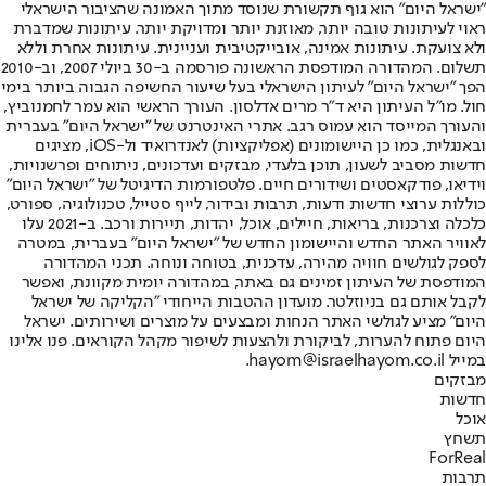
"ישראל היום" הוא גוף תקשורת שנוסד מתוך האמונה שהציבור הישראלי
ראוי לעיתונות טובה יותר, מאוזנת יותר ומדויקת יותר. עיתונות שמדברת
ולא צועקת. עיתונות אמינה, אובייקטיבית ועניינית. עיתונות אחרת וללא
תשלום. המהדורה המודפסת הראשונה פורסמה ב-30 ביולי 2007, וב-2010
הפך "ישראל היום" לעיתון הישראלי בעל שיעור החשיפה הגבוה ביותר בימי
חול. מו"ל העיתון היא ד"ר מרים אדלסון. העורך הראשי הוא עמר לחמנוביץ,
והעורך המייסד הוא עמוס רגב. אתרי האינטרנט של "ישראל היום" בעברית
ובאנגלית, כמו כן היישומונים (אפליקציות) לאנדרואיד ול-iOS, מציגים
חדשות מסביב לשעון, תוכן בלעדי, מבזקים ועדכונים, ניתוחים ופרשנויות,
וידיאו, פודקאסטים ושידורים חיים. פלטפורמות הדיגיטל של "ישראל היום"
כוללות ערוצי חדשות ודעות, תרבות ובידור, לייף סטייל, טכנולוגיה, ספורט,
כלכלה וצרכנות, בריאות, חיילים, אוכל, יהדות, תיירות ורכב. ב-2021 עלו
לאוויר האתר החדש והיישומון החדש של "ישראל היום" בעברית, במטרה
לספק לגולשים חוויה מהירה, עדכנית, בטוחה ונוחה. תכני המהדורה
המודפסת של העיתון זמינים גם באתר, במהדורה יומית מקוונת, ואפשר
לקבל אותם גם בניוזלטר. מועדון ההטבות הייחודי "הקליקה של ישראל
היום" מציע לגולשי האתר הנחות ומבצעים על מוצרים ושירותים. ישראל
היום פתוח להערות, לביקורת ולהצעות לשיפור מקהל הקוראים. פנו אלינו
במייל hayom@israelhayom.co.il.
מבזקים
חדשות
אוכל
תשחץ
ForReal
תרבות