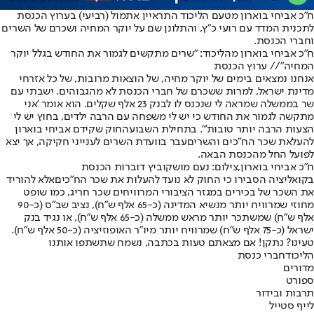
ח"כ אביחי בוארון מטעם הליכוד התראיין אתמול (רביעי) בערוץ הכנסת
לתכנית המדד עם רועי כ"ץ, והתלונן שם על יוקר המחיה ושכרם של השרים
וחברי הכנסת.
ח"כ אביחי בוארון מהליכוד: "שרים מתקשים לגמור את החודש בגלל יוקר
המחיה"// ערוץ הכנסת
אנחנו נמצאים בימים של יוקר מחיה, של הוצאות מרובות, של כל אזרחי
מדינת ישראל, למרות ששכרם של חברי הכנסת לא מהגבוהים. ישבתי עם
שר בממשלה שמראה לי שנכנס לו לבנק 23 אלף שקלים. הוא אומר 'אני
מתקשה לגמור את החודש כי יש לי משפחה עם הרבה ילדים, בחוץ יש לי
הצעות הרבה יותר טובות'". בתחילת השבוע
החוק שקידם אביחי בוארון
להעלאת שכר הח"כים והשרים
עבר בוועדת השרים לענייני חקיקה, אך יצא
לפועל החל מהכנסת הבאה.
ח"כ אביחי בוארון,צילום: נעם מושקוביץ דוברות הכנסת
בקואליציה הסבירו כי החוק לא נועד להעלות את שכר הח"כים
אלא להוריד
את השכר של בכירים במגזר הציבורי המרוויחים שכר חריג, כמו שופט
מחוזי שמרוויח יותר מנשיא המדינה (כ-65 אלף ש"ח), נציב שב"ס (כ-90
אלף ש"ח) שמשתכר יותר מראש ממשלה (כ-65 אלף ש"ח), או נגיד בנק
ישראל (כ-75 אלף ש"ח) שמרוויח יותר מיו"ר האופוזיציה (כ-50 אלף ש"ח).
טעינו? נתקן! אם מצאתם טעות בכתבה, נשמח שתשתפו אותנו
הליכוד
חברי כנסת
מדורים
ספורט
תרבות ובידור
לייף סטייל