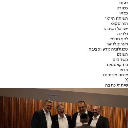
דעות
ספורט
מגזין
העיתון היומי
הורוסקופ
ישראל השבוע
כלכלה
לייף סטייל
מעריב לנוער
טכנולוגיה מדע וסביבה
העולם
משחקים
פודקאסטים
וידאו
אנחנו מגייסים
X
שיתוף כתבה