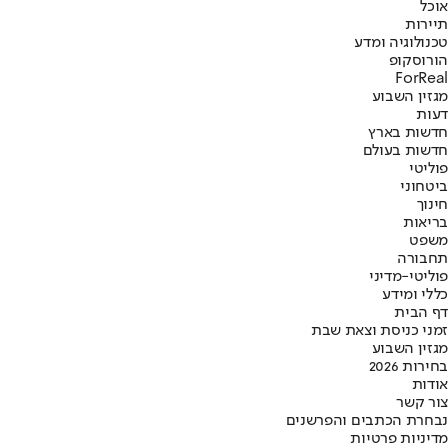
אוכל
תיירות
טכנולוגיה ומדע
הורוסקופ
ForReal
מגזין השבוע
דעות
חדשות בארץ
חדשות בעולם
פוליטי
ביטחוני
חינוך
בריאות
משפט
תחבורה
פוליטי-מדיני
כללי ומידע
דף הבית
זמני כניסת וצאת שבת
מגזין השבוע
בחירות 2026
אודות
צור קשר
נבחרת הכתבים והפרשנים
מדיניות פרטיות