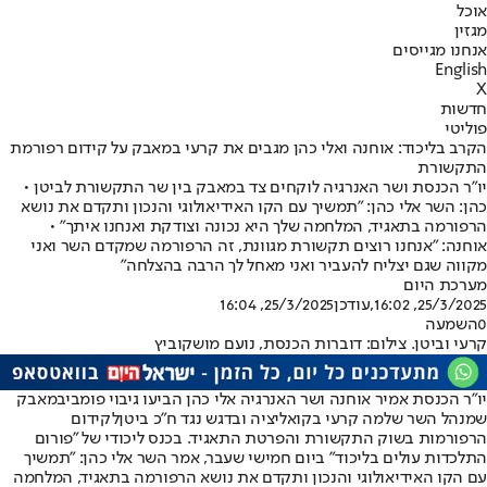
אוכל
מגזין
אנחנו מגייסים
English
X
חדשות
פוליטי
הקרב בליכוד: אוחנה ואלי כהן מגבים את קרעי במאבק על קידום רפורמת
התקשורת
יו"ר הכנסת ושר האנרגיה לוקחים צד במאבק בין שר התקשורת לביטן •
כהן: השר אלי כהן: "תמשיך עם הקו האידיאולוגי והנכון ותקדם את נושא
הרפורמה בתאגיד, המלחמה שלך היא נכונה וצודקת ואנחנו איתך" •
אוחנה: "אנחנו רוצים תקשורת מגוונת, זה הרפורמה שמקדם השר ואני
מקווה שגם יצליח להעביר ואני מאחל לך הרבה בהצלחה"
מערכת היום
25/3/2025, 16:02
,עודכן
25/3/2025, 16:04
0
השמעה
קרעי וביטן. צילום: דוברות הכנסת, נועם מושקוביץ
יו"ר הכנסת אמיר אוחנה ושר האנרגיה אלי כהן הביעו גיבוי פומבי
במאבק
שמנהל השר שלמה קרעי בקואליציה ובדגש נגד ח"כ ביטן
לקידום
הרפורמות בשוק התקשורת והפרטת התאגיד. בכנס ליכודי של "פורום
התלכדות עולים בליכוד" ביום חמישי שעבר, אמר השר אלי כהן: "תמשיך
עם הקו האידיאולוגי והנכון ותקדם את נושא הרפורמה בתאגיד, המלחמה