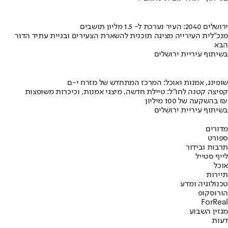
ירושלים 2040: העיר נערכת ל- 1.5 מליון תושבים
מנכ"לית העירייה מציגה תוכנית להשארת הצעירים ובניית עתיד הדור
הבא
בשיתוף עיריית ירושלים
שופינג, אמנות ואוכל: המרכז המתחדש של מזרח י-ם
קפיצה קטנה לחו"ל: טיילת חדשה, מיצגי אמנות, וכיכרות משופצות
בהשקעה של 100 מיליון ₪
בשיתוף עיריית ירושלים
מדורים
ספורט
תרבות ובידור
לייף סטייל
אוכל
תיירות
טכנולוגיה ומדע
הורוסקופ
ForReal
מגזין השבוע
דעות