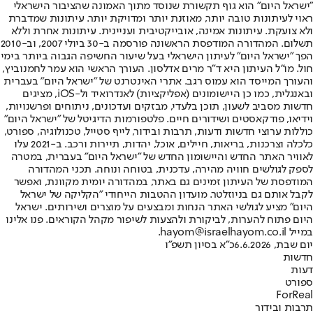
"ישראל היום" הוא גוף תקשורת שנוסד מתוך האמונה שהציבור הישראלי
ראוי לעיתונות טובה יותר, מאוזנת יותר ומדויקת יותר. עיתונות שמדברת
ולא צועקת. עיתונות אמינה, אובייקטיבית ועניינית. עיתונות אחרת וללא
תשלום. המהדורה המודפסת הראשונה פורסמה ב-30 ביולי 2007, וב-2010
הפך "ישראל היום" לעיתון הישראלי בעל שיעור החשיפה הגבוה ביותר בימי
חול. מו"ל העיתון היא ד"ר מרים אדלסון. העורך הראשי הוא עמר לחמנוביץ,
והעורך המייסד הוא עמוס רגב. אתרי האינטרנט של "ישראל היום" בעברית
ובאנגלית, כמו כן היישומונים (אפליקציות) לאנדרואיד ול-iOS, מציגים
חדשות מסביב לשעון, תוכן בלעדי, מבזקים ועדכונים, ניתוחים ופרשנויות,
וידיאו, פודקאסטים ושידורים חיים. פלטפורמות הדיגיטל של "ישראל היום"
כוללות ערוצי חדשות ודעות, תרבות ובידור, לייף סטייל, טכנולוגיה, ספורט,
כלכלה וצרכנות, בריאות, חיילים, אוכל, יהדות, תיירות ורכב. ב-2021 עלו
לאוויר האתר החדש והיישומון החדש של "ישראל היום" בעברית, במטרה
לספק לגולשים חוויה מהירה, עדכנית, בטוחה ונוחה. תכני המהדורה
המודפסת של העיתון זמינים גם באתר, במהדורה יומית מקוונת, ואפשר
לקבל אותם גם בניוזלטר. מועדון ההטבות הייחודי "הקליקה של ישראל
היום" מציע לגולשי האתר הנחות ומבצעים על מוצרים ושירותים. ישראל
היום פתוח להערות, לביקורת ולהצעות לשיפור מקהל הקוראים. פנו אלינו
במייל hayom@israelhayom.co.il.
יום שבת, 6.6.2026
כ"א בסיון תשפ"ו
חדשות
דעות
ספורט
ForReal
תרבות ובידור