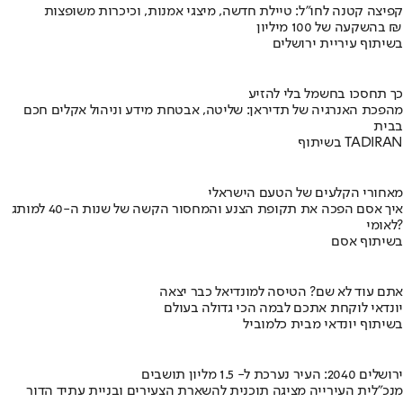
קפיצה קטנה לחו"ל: טיילת חדשה, מיצגי אמנות, וכיכרות משופצות
בהשקעה של 100 מיליון ₪
בשיתוף עיריית ירושלים
כך תחסכו בחשמל בלי להזיע
מהפכת האנרגיה של תדיראן: שליטה, אבטחת מידע וניהול אקלים חכם
בבית
בשיתוף TADIRAN
מאחורי הקלעים של הטעם הישראלי
איך אסם הפכה את תקופת הצנע והמחסור הקשה של שנות ה-40 למותג
לאומי?
בשיתוף אסם
אתם עוד לא שם? הטיסה למונדיאל כבר יצאה
יונדאי לוקחת אתכם לבמה הכי גדולה בעולם
בשיתוף יונדאי מבית כלמוביל
ירושלים 2040: העיר נערכת ל- 1.5 מליון תושבים
מנכ"לית העירייה מציגה תוכנית להשארת הצעירים ובניית עתיד הדור