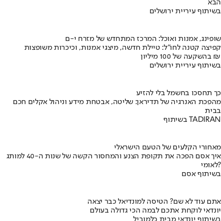
הבא
בשיתוף עיריית ירושלים
שופינג, אמנות ואוכל: המרכז המתחדש של מזרח י-ם
קפיצה קטנה לחו"ל: טיילת חדשה, מיצגי אמנות, וכיכרות משופצות
בהשקעה של 100 מיליון ₪
בשיתוף עיריית ירושלים
כך תחסכו בחשמל בלי להזיע
מהפכת האנרגיה של תדיראן: שליטה, אבטחת מידע וניהול אקלים חכם
בבית
בשיתוף TADIRAN
מאחורי הקלעים של הטעם הישראלי
איך אסם הפכה את תקופת הצנע והמחסור הקשה של שנות ה-40 למותג
לאומי?
בשיתוף אסם
אתם עוד לא שם? הטיסה למונדיאל כבר יצאה
יונדאי לוקחת אתכם לבמה הכי גדולה בעולם
בשיתוף יונדאי מבית כלמוביל