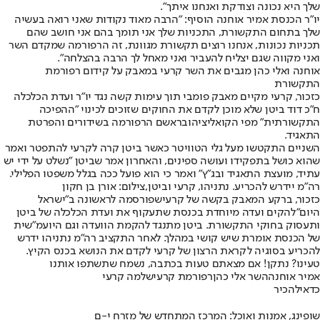
שלך היא נכונה וצודקת ואנחנו איתך".
יו"ר הכנסת אמיר אוחנה הוסיף: "הרבה מאוד נקודות שאני רואה בעשיה
שלך בתחום התקשורת, התכניות שלך אני תומך בהם אני חושב שהם
תכניות נכונות, אנחנו רוצים תקשורת מגוונת, זה הרפורמה שמקדם השר
ואני מקווה שגם יצליח להעביר ואני מאחל לך הרבה בהצלחה".
אוחנה ואלי כהן מגבים את השר קרעי במאבק על קידום רפורמת
התקשורת
כזכור, קרעי מקיים מאבק פומבי תוך עימות קשה נגד יו"ר ועדת הכלכלה
ח"כ דוד ביטן שלא מוכן לקדם את החוקים שזוכים לכינוי "ההפיכה
התקשורתית" מפי הקואליציה
ובראשם הרפורמה בשידורים והפרטת
התאגיד
.
השניים התקטשו מעל גלי הטוויטר כאשר ביטן קרה לקרעי להתפטר ואמר
שהוא כושל בתפקידו ועושה ספינים, והאחרון אמר שביטן "נשלט על ידי יש
עתיד, מועצת התאגיד ובג"ץ" ואמר כי הוא פועל ככה בגלל משפטו הפלילי.
רה"מ יידרש להכריע. נתניהו, קרעי וביטן,צילום: אורן בן חקון
כזכור, ברקע המאבק בקשה של קרעי
שפורסמה לראשונה ב"ישראל
היום"
להקים ועדה מיוחדת בכנסת שתעקוף את ועדת הכלכלה של ביטן
ותעסוק בחוקי התקשורת. ביטן מתנגד להקמת הוועדה וגם היועמ"שית
של הכנסת אומרת שיש קושי במהלך. לאחר התקציב רה"מ נתניהו ידרש
להכריע בסוגיה לקראת הרצון של קרעי לקדם את הנושא בכנס הקיץ.
טעינו? נתקן! אם מצאתם טעות בכתבה, נשמח שתשתפו אותנו
אמיר אוחנה
השר אלי כהן
רפורמת קרעי
שלמה קרעי
כדאי
להכיר
שופינג, אמנות ואוכל: המרכז המתחדש של מזרח י-ם