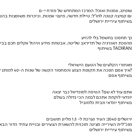
שופינג, אמנות ואוכל: המרכז המתחדש של מזרח י-ם
קפיצה קטנה לחו"ל: טיילת חדשה, מיצגי אמנות, וכיכרות משופצות בהשקעה של 100 מיליון ₪
בשיתוף עיריית ירושלים
כך תחסכו בחשמל בלי להזיע
מהפכת האנרגיה של תדיראן: שליטה, אבטחת מידע וניהול אקלים חכם בבי
בשיתוף TADIRAN
מאחורי הקלעים של הטעם הישראלי
איך אסם הפכה את תקופת הצנע והמחסור הקשה של שנות ה-40 למותג לאומי?
בשיתוף אסם
אתם עוד לא שם? הטיסה למונדיאל כבר יצאה
יונדאי לוקחת אתכם לבמה הכי גדולה בעולם
בשיתוף יונדאי מבית כלמוביל
ירושלים 2040: העיר נערכת ל- 1.5 מליון תושבים
מנכ"לית העירייה מציגה תוכנית להשארת הצעירים ובניית עתיד הדור הבא
בשיתוף עיריית ירושלים