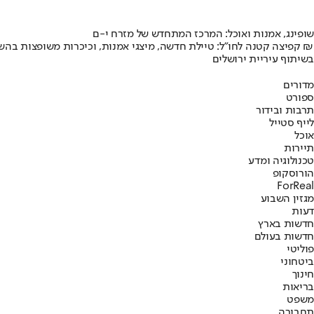
שופינג, אמנות ואוכל: המרכז המתחדש של מזרח י-ם
קפיצה קטנה לחו"ל: טיילת חדשה, מיצגי אמנות, וכיכרות משופצות בהשקעה של 100 מיליון ₪
בשיתוף עיריית ירושלים
מדורים
ספורט
תרבות ובידור
לייף סטייל
אוכל
תיירות
טכנולוגיה ומדע
הורוסקופ
ForReal
מגזין השבוע
דעות
חדשות בארץ
חדשות בעולם
פוליטי
ביטחוני
חינוך
בריאות
משפט
תחבורה