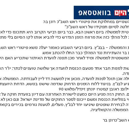
נויים במחלוקת את פיטורי ראש השב"כ רונן בר.
לטה לסיום תפקידו של ראש השב"כ"
ת לממשלה ביום ראשון הבא, כבר ביום רביעי הקרוב היא תתכנס כדי לא
לכל מהלך כזה את מרווח הזמן הנדרש כדי להביא אותו לקו הסיום בלי מחאו
והממשלה - בבג"ץ. ביום רביעי השבוע כאמור יעלה נושא פיטורי ראש הש
 בר והעתירות נגד המהלך כבר החלו להכתב אמש.
ת המשפטית לממשלה ומיד לאחר מכן תפנה לוועדת האיתור שתכריע האם 
רשת למנות חבר אחד מטעם הכנסת לוועדה אך שלושה טוענים לכתר: יו"ר הו
דה.
 אכן תוכל לפנות לוועדה, מכאן אין למעשה דד ליין לעבודתה. הממשלה א
יע לבג"ץ. בניגוד ללוח הזמנים הדחוק שנדמה שישנו בנושא, הדחת היועצת
: ראובן קסטרו יונתן זינדל/פלאש 90
. החוק הזה מגיע היום כמעט לישורת האחרונה עם דיון בוועדת חוקה על אל
י במליאת הכנסת ומשם ייכנס לספר החוקים של מדינת ישראל. וגם כאן לא 
ה לבחירת שופטים שיגיעו יחד לבג"ץ, מעלים, לטענת גורמים בכירים בקוא
 הממשלה והקואליציה.
 השב"כ
רונן בר