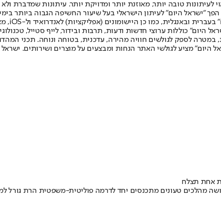
לעיתונות טובה יותר, מאוזנת יותר ומדויקת יותר. עיתונות שמדברת ולא צ
שלום. המהדורה המודפסת הראשונה פורסמה ב-30 ביולי 2007, וב-2010 הפך "ישראל היום" לעיתון הישראלי בעל שי
לחמנוביץ,
ל היום" כוללות ערוצי חדשות ודעות, תרבות ובידור, לייף סטייל, טכנולוגיה
ברית, במטרה לספק לגולשים חוויה מהירה, עדכנית, בטוחה ונוחה. תכני המה
ל היום" מציע לגולשי האתר הנחות ומבצעים על מוצרים ושירותים. ישראל 
ה מהלכים טעונים מתכנסים יחד לדרמה פוליטית-משפטית הרת גורל למדינ