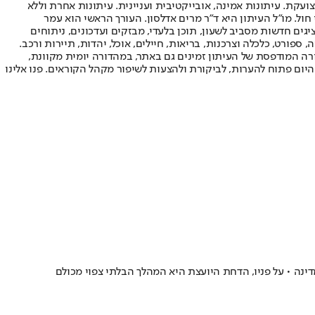
ועקת. עיתונות אמינה, אובייקטיבית ועניינית. עיתונות אחרת וללא
עור החשיפה הגבוה ביותר בימי חול. מו"ל העיתון היא ד"ר מרים אדלסון. העורך הראשי הוא עמר
 והעורך המייסד הוא עמוס רגב. אתרי האינטרנט של "ישראל היום" בעברית ובאנגלית, כמו כן היישומונים (אפליקציות) לאנדרואיד ול-iOS, מציגים חדשות מסביב לשעון, תוכן בלעדי, מבזקים ועדכונים, ניתוחים
, ספורט, כלכלה וצרכנות, בריאות, חיילים, אוכל, יהדות, תיירות ורכב.
דורה המודפסת של העיתון זמינים גם באתר, במהדורה יומית מקוונת,
היום פתוח להערות, לביקורת ולהצעות לשיפור מקהל הקוראים. פנו אלינו
ה • על פניו, הדחת היועצת היא המהלך הבלתי צפוי מכולם