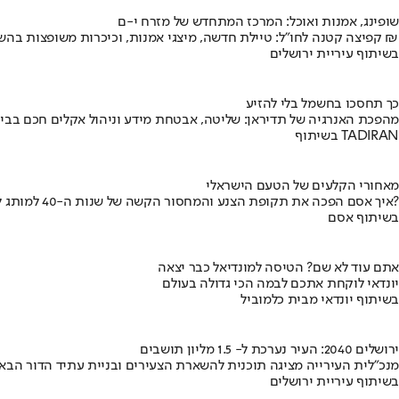
שופינג, אמנות ואוכל: המרכז המתחדש של מזרח י-ם
קפיצה קטנה לחו"ל: טיילת חדשה, מיצגי אמנות, וכיכרות משופצות בהשקעה של 100 מיליון ₪
בשיתוף עיריית ירושלים
כך תחסכו בחשמל בלי להזיע
מהפכת האנרגיה של תדיראן: שליטה, אבטחת מידע וניהול אקלים חכם בבי
בשיתוף TADIRAN
מאחורי הקלעים של הטעם הישראלי
איך אסם הפכה את תקופת הצנע והמחסור הקשה של שנות ה-40 למותג לאומי?
בשיתוף אסם
אתם עוד לא שם? הטיסה למונדיאל כבר יצאה
יונדאי לוקחת אתכם לבמה הכי גדולה בעולם
בשיתוף יונדאי מבית כלמוביל
ירושלים 2040: העיר נערכת ל- 1.5 מליון תושבים
מנכ"לית העירייה מציגה תוכנית להשארת הצעירים ובניית עתיד הדור הבא
בשיתוף עיריית ירושלים