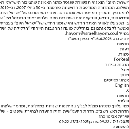
"ישראל היום" הוא גוף תקשורת שנוסד מתוך האמונה שהציבור הישראלי ראוי 
ת
ופרשנויות, וידיאו, פודקאסטים ושידורים חיים. פלטפורמות הדיגיטל של "ישרא
ב-2021 עלו לאוויר האתר החדש והיישומון החדש של "ישראל היום" בע
ואפשר לקבל אותם גם בניוזלטר. מועדון ההטבות הייחודי "הקליקה של ישרא
במייל hayom@israelhayom.co.il.
יום שבת, 6.6.2026
כ"א בסיון תשפ"ו
חדשות
דעות
ספורט
ForReal
תרבות ובידור
אוכל
מגזין
אנחנו מגייסים
English
X
חדשות
פוליטי
מפי עליון: נתניהו מגלגל לבג"ץ 3 החלטות שנויות במחלוקת, ומהמר שלפחות אחת תצלח
הדחת ראש השב"כ, הדחת היועמ"שית וחוק הוועדה לבחירת שופטים - שלוש
שירית אביטן כהן
17/3/2025, 09:22
,עודכן
17/3/2025, 09:22
0
השמעה