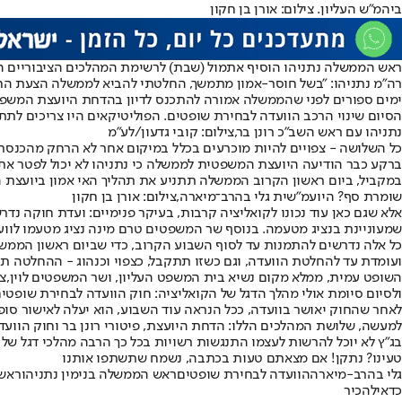
ביהמ"ש העליון. צילום: אורן בן חקון
ראש הממשלה נתניהו הוסיף אתמול (שבת) לרשימת המהלכים הציבוריים הש
רה"מ נתניהו: "בשל חוסר-אמון מתמשך, החלטתי להביא לממשלה הצעת הח
ימים ספורים לפני שהממשלה אמורה להתכנס לדיון בהדחת היועצת המשפטי
הסיום שינוי הרכב הוועדה לבחירת שופטים. הפוליטיקאים היו צריכים לתת 
נתניהו עם ראש השב"כ רונן בר,צילום: קובי גדעון/לע"מ
כל השלושה - צפויים להיות מוכרעים בכלל במיקום אחר לא הרחק מהכנסת 
ברקע כבר הודיעה היועצת המשפטית לממשלה כי נתניהו לא יכול לפטר את
במקביל, ביום ראשון הקרוב הממשלה תתניע את תהליך האי אמון ביועצ
שומרת סף? היועמ"שית גלי בהרב־מיארה,צילום: אורן בן חקון
אלא שגם כאן עוד נכונו לקואליציה קרבות, בעיקר פנימיים: ועדת חוקה נד
שמעוניינת בנציג מטעמה. בנוסף שר המשפטים טרם מינה נציג מטעמו לווע
כל אלה נדרשים להתמנות עד לסוף השבוע הקרוב, כדי שביום ראשון הממשלה
ועומדת עד להחלטת הוועדה, וגם כשזו תתקבל, כצפוי וכנהוג - ההחלטה תג
השופט עמית, ממלא מקום נשיא בית המשפט העליון, ושר המשפטים לוין,צילום
ולסיום סיומת אולי מהלך הדגל של הקואליציה: חוק הוועדה לבחירת שופטים
לאחר שהחוק יאושר בוועדה, ככל הנראה עוד השבוע, הוא יעלה לאישור סופ
למעשה, שלושת המהלכים הללו: הדחת היועצת, פיטורי רונן בר וחוק הוועד
בג"ץ לא יוכל להרשות לעצמו התנגשות רשויות בכל כך הרבה מהלכי דגל של
טעינו? נתקן! אם מצאתם טעות בכתבה, נשמח שתשתפו אותנו
גלי בהרב-מיארה
הוועדה לבחירת שופטים
ראש הממשלה בנימין נתניהו
ראש
כדאי
להכיר