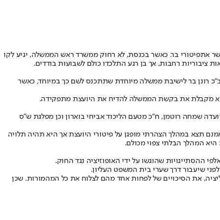
שר את
פיטורי בר
. כאשר בכנסת, לא רחוק ממשרד ראש הממשלה, יגיע לקו
ת ציבוריות רחבות, אך בן רגע התלכדו כולם לשבועות בודדים.
ב"כ רונן בר לישיבת ממשלה מיוחדת שתתכנס לשם כך במיוחד, כאשר
היא מקבלת את בקשת הממשלה להדיח את היועצת מתפקידה.
ועדה שמחה רוטמן, ח"כ מטעם הליכוד אביחי בוארון וכן מפלגת ש"ס
מנם תצא במהלך הצהרתי מופגן על פיטורי היועצת אך היא תהיה תלויה
 היא המהלך הבלתי צפוי מכולם.
פי ההסתייגויות שהוגשו על ידי האופוזיציה נגד החוק.
לפני שיעבור דרך שערי בית המשפט העליון.
ליציה, את הסיכויים של לפחות אחד מהם לצלוח את כל המהמורות. שכן