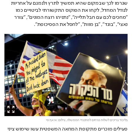
שגרמו לכך שבמקום שהיא תמשיך לתרץ ולגמגם על אחריות 
לגודל המחדל, לקחו את הפוקוס התקשורתי לביטויים כמו 
"מחכים לכם עם חבל תלייה", "נתניהו רוצח המונים", "צורר 
נאצי", "בוגד", "בן מוות", "לחסל את הפסיכופת".
בליכוד צריכים לשלוח פרחים למתנגדי הממשלה,
צילום: אי.אף.פי
פעילים מוכרים מתקופת המחאה המשפטית עשו שימוש ציני 