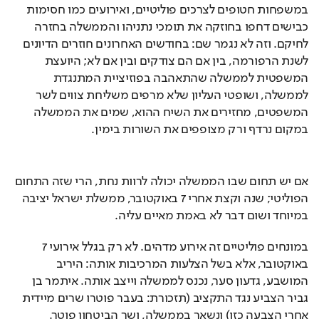
במשפחות חטופים לצרכים פוליטיים, ואירועים כמו חסימות 
כבישים דחפו בחוזקה את תומכי נתניהו והממשלה בחזרה 
לחיקם. וזה לא נגמר שם: בחודשים האחרונים חוזרים הדיונים 
לשנת הרפורמה, בין אם הם צודקים ובין אם לא; היועצת 
המשפטית לממשלה שהתאהבה בפוזיציית המתנגדת 
לממשלה, ושופטי העליון שלא מרפים משליחת צווים לשר 
המשפטים, מחזירים את השיח ההוא, שמים את הממשלה 
במקום נרדף ורק מצופפים את השורות בימין.
אם יש תחום שבו הממשלה יכולה לרוות נחת, הרי שזה התחום 
הפוליטי; שנה וקצת אחרי 7 באוקטובר, ממשלת ישראל יציבה 
במיוחד ושום דבר לא באמת מאיים עליה.
במונחים פוליטיים זה אירוע מדהים. לא רק בגלל אירועי 7 
באוקטובר, אלא בשל הצלעות המרכיבות אותה: היריב 
המושבע, גדעון סער, נכנס לממשלה וייצב אותה. איתמר בן 
גביר הצביע נגד התקציב (תזכורת: בעבר פוטרו שרים מיידית 
אחרי הצבעה כזו) ונשאר בממשלה, ושר הביטחון פוטר.