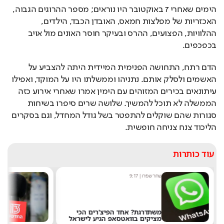
הימים שאחרי 7 באוקטובר היו נוראים; מספר ההרוגים הגבוה, 
האכזריות של מפלצות חמאס, האובדן הכבד, הילדים, 
ההלוויות, הפצועים, ההרס ובעיקר חוסר האונים מול אויב 
בכפכפים.
הדם רתח, התחושה הפנימית המיידית היתה להצביע על 
האשמים ולסלק אותם. נתניהו וממשלתו היו על המוקד, ואפילו 
עיתונאים בכירים המזוהים עם הימין אמרו שאחרי אירוע כזה 
הממשלה לא תוכל להמשיך. שלושה שרים סיפרו בשיחות 
סגורות שהם שוקלים להתפטר בשל גודל המחדל, וגם בסקרים 
הליכוד צנח צניחה חופשית.
עוד כותרות
שחר שפירו
|
9:17
מערכ
משתדרגת? אחד הפיצ'רים הכי
מציקים בוואטסאפ הגיע לישראל
את 