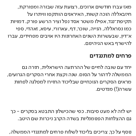
מאז עברו חודשים ארוכים, רצועת עזה שבורה ומפורקת, 
חיזבאללה הוכה קשות, האיראנים הותקפו וויתרו על 
תקיפת־נגד, אפילו משטר אסד נפל וציר הרשע פורק. דמויות 
כמו נסראללה, הנייה, שוכר, דף, עארורי, עיסא, זאהדי, ספי 
א־דין, שבעשרות השנים האחרונות היו אויבים מפחידים, עברו 
להישרף באש הגיהינום.
פרחים למתנגדים
יחד עם שובה לחיים של ההרתעה הישראלית, חזרה גם 
הממשלה לדהור על הסוס. שנה וקצת אחרי הסקרים הגרועים, 
מראים הסקרים הנוכחיים שבליכוד החזירו למפלגה לפחות 
עשרה(!) מנדטים.
יש לזה לא מעט סיבות. כפי שהכישלון התבטא בסקרים - כך 
גם ההצלחות הפנומנליות בשדה הקרב ניכרות שם היטב.
נוסף על כך, צריכים בליכוד לשלוח פרחים למתנגדי הממשלה, 