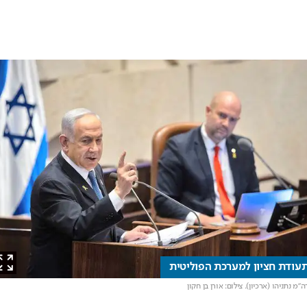
דת חציון למערכת הפוליטית
 נתניהו (ארכיון)
. צילום: אורן בן חקון