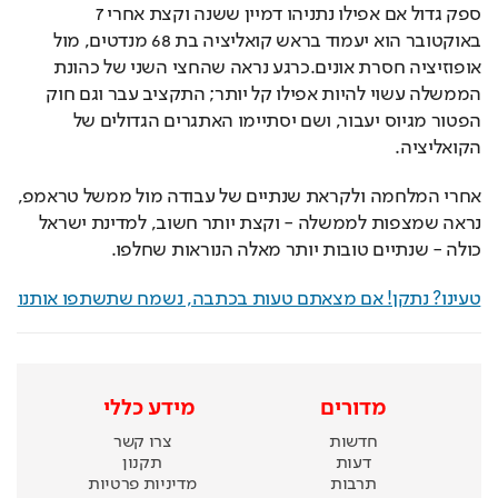
ספק גדול אם אפילו נתניהו דמיין ששנה וקצת אחרי 7 
באוקטובר הוא יעמוד בראש קואליציה בת 68 מנדטים, מול 
אופוזיציה חסרת אונים.כרגע נראה שהחצי השני של כהונת 
הממשלה עשוי להיות אפילו קל יותר; התקציב עבר וגם חוק 
הפטור מגיוס יעבור, ושם יסתיימו האתגרים הגדולים של 
הקואליציה.
אחרי המלחמה ולקראת שנתיים של עבודה מול ממשל טראמפ, 
נראה שמצפות לממשלה - וקצת יותר חשוב, למדינת ישראל 
כולה - שנתיים טובות יותר מאלה הנוראות שחלפו.
טעינו? נתקן! אם מצאתם טעות בכתבה, נשמח שתשתפו אותנו
מדורים
מידע כללי
חדשות
צרו קשר
דעות
תקנון
תרבות
מדיניות פרטיות