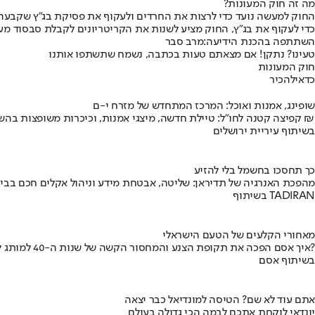
מה זה חוק המעונות?
החוק למעשה נועד כדי לרצות את החרדים ולעקוף את פסיקת בג״ץ שקבעה כי
כדי לעקוף את בג״ץ, החוק מציע לשנות את הקריטריונים לקבלת סבסוד מע
השתתפה בהכנת הידיעה:
מרב סבר
טעינו? נתקן! אם מצאתם טעות בכתבה, נשמח שתשתפו אותנו
חוק המעונות
כדאי
להכיר
שופינג, אמנות ואוכל: המרכז המתחדש של מזרח י-ם
קפיצה קטנה לחו"ל: טיילת חדשה, מיצגי אמנות, וכיכרות משופצות בהשקעה של 100 מיליון ₪
בשיתוף עיריית ירושלים
כך תחסכו בחשמל בלי להזיע
מהפכת האנרגיה של תדיראן: שליטה, אבטחת מידע וניהול אקלים חכם בבי
בשיתוף TADIRAN
מאחורי הקלעים של הטעם הישראלי
איך אסם הפכה את תקופת הצנע והמחסור הקשה של שנות ה-40 למותג לאומי?
בשיתוף אסם
אתם עוד לא שם? הטיסה למונדיאל כבר יצאה
יונדאי לוקחת אתכם לבמה הכי גדולה בעולם