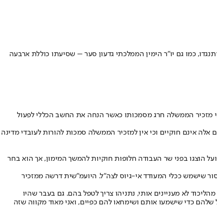
יתנגדו, כמו גם יו"ר הימין הממלכתי גדעון סער – שסיעתו כוללת ארבעה
כי מזכיר הממשלה חרג מסמכותו כאשר הנחה את החשב הכללי לפעול
אלה אינם חוקיים וכי אין למזכיר הממשלה סמכות להורות לעובדי מדינה
ל הוצגו בפני שר העבודה חלופות חוקיות להמשך המימון, אך הוא בחר
פן שוויוני ואסור שישמש ככלי המעודד אי-גיוס לצה"ל. היועמ"שית דרשה ממזכיר
הליכוד לא מעניינים אותי, נתניהו צריך לטפל בהם. גם בעבר שהיו
 שלהם כדי שישמעו אותם ושימחאו להם כפיים, ואני מאוד מקווה שזה