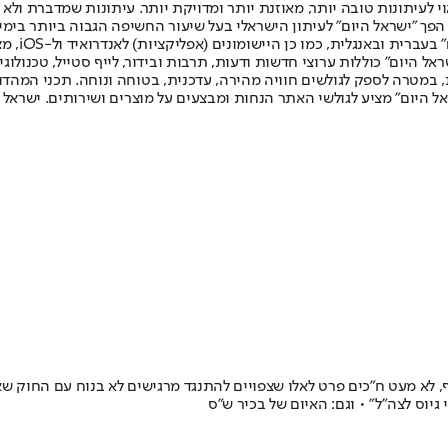
לעיתונות טובה יותר, מאוזנת יותר ומדויקת יותר. עיתונות שמדברת ולא צ
שלום. המהדורה המודפסת הראשונה פורסמה ב-30 ביולי 2007, וב-2010 הפך "ישראל היום" לעיתון הישראלי בעל שי
לחמנוביץ,
ל היום" כוללות ערוצי חדשות ודעות, תרבות ובידור, לייף סטייל, טכנולוגיה
ברית, במטרה לספק לגולשים חוויה מהירה, עדכנית, בטוחה ונוחה. תכני המה
ל היום" מציע לגולשי האתר הנחות ומבצעים על מוצרים ושירותים. ישראל 
ויים להתנגד • בנוסף, לא מעט ח"כים פרט לאלו שצפויים להתנגד מרגישים לא בנוח 
יוס לצה״ל" • וגם: האיום של בכיר ש"ס