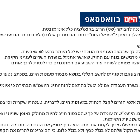
ון להבוקר (שני) הרוב בקואליציה כלל אינו מובטח.
לך בראיון ל"ישראל היום"
- וחבר הכנסת דן אילוז (הליכוד) כבר הודיעו שי
י
שבמצב העניינים הנוכחי יש לכל היותר כרגע 60 אצבעות.
 מרגישים בנוח עם החוק, ש
אושר אתמול בוועדת השרים לענייני חקיקה
.
ציו צפויים לשוחח עוד השבוע עם המתנגדים כדי לנסות לרכך אותם.
 בעקבות פנייתו לחשב הכללי בנושא סבסוד מעונות היום. במכתב נטען 
שרד העבודה אם לא יפעל בהתאם להנחיותיו. היועמ"ש הבהירה כי איומים 
פי הורים לקבל הנחות במעונות היום. לדבריה, טענה זו שקרית וכי בפוע
21 העוסקת בסבסוד מעונות היום. היועמ"שית עומדת על כך שהסבסוד חייב להיות מחולק באו
משפטיות הקיימות.
"ראש הממשלה צריך לקחת אחריות. הוא צריך לספק את הסחורה. חברי הכנסת מ
ת הקול שלהם לא בגלל כסף ולא בגלל כלום, כי הם צריכים להרים את הקול