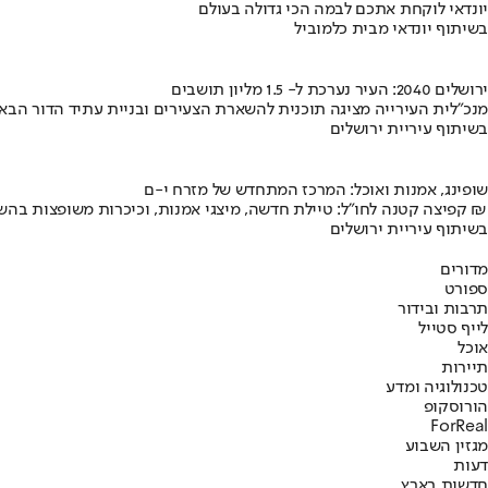
יונדאי לוקחת אתכם לבמה הכי גדולה בעולם
בשיתוף יונדאי מבית כלמוביל
ירושלים 2040: העיר נערכת ל- 1.5 מליון תושבים
מנכ"לית העירייה מציגה תוכנית להשארת הצעירים ובניית עתיד הדור הבא
בשיתוף עיריית ירושלים
שופינג, אמנות ואוכל: המרכז המתחדש של מזרח י-ם
קפיצה קטנה לחו"ל: טיילת חדשה, מיצגי אמנות, וכיכרות משופצות בהשקעה של 100 מיליון ₪
בשיתוף עיריית ירושלים
מדורים
ספורט
תרבות ובידור
לייף סטייל
אוכל
תיירות
טכנולוגיה ומדע
הורוסקופ
ForReal
מגזין השבוע
דעות
חדשות בארץ