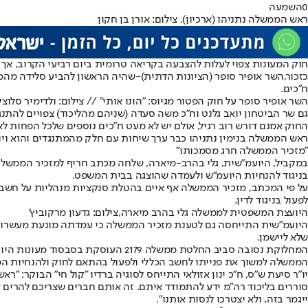
0
השמעה
ראש הממשלה נתניהו (ארכיון). צילום: אורן בן חקון
חוק המעונות צפוי לעלות להצבעה בקריאה טרומית ביום רביעי הקרוב, אך נכ
כזכור,
השר אופיר סופר (הציונות הדתית)
-
שהיה הראשון להביע סלידה מהמה
ח"כים.
השר אופיר סופר על חוק הפטור מגיוס: "הונו אותי" // צילום: ולדימיר סלוצק
גם שר הביטחון יואב גלנט וח"כ משה סעדה (שניהם מהליכוד) צפויים להתנגד. כך, 
החוק אמנם דורש רוב רגיל, אולם יש לא מעט ח״כים נוספים שלכל הפחות לא
ראש הממשלה בנימין נתניהו כבר ערך שיחות עם חלק מהמתנגדים והוא ויוע
"מזכיר הממשלה חרג מסמכותו"
במקביל, היועמ"שית, גלי בהרב-מיארה, שלחה מכתב חריף למזכיר הממשלה
בניגוד להנחיות היועמ"ש ולעמדה שהוצגה בבית המשפט.
על פי המכתב, מזכיר הממשלה אף איים בהטלת סנקציות מנהליות על חשב מ
לפעול בניגוד לדין.
היועצת המשפטית לממשלה גלי בהרב מיארה,צילום: גדעון מרקוביץ'
היועמ"שית התייחסה גם לטענת מזכיר הממשלה כי עמדתה מונעת מעשרות אל
שלא ליישמן.
המחלוקת נסובה סביב החלטת ממשלה 79
הממשלה למשוך את פנייתו לחשב הכללי ולפעול בהתאם לחוק ולהנחיות ה
יו"ר סיעת ש"ס, ח״כ ינון אזולאי התייחס לסוגיה ברדיו "קול חי" הבוקר: 
סוררים בליכוד רה"מ ידע להתמודד איתם. זה אותם חברים שצריכם להרים א
ייגמר בזה, ולא יצטרכו לנסות אותנו".