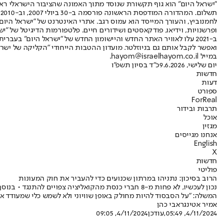
"ישראל היום" הוא גוף תקשורת שנוסד מתוך האמונה שהציבור הישראלי ראוי 
ת
ופרשנויות, וידיאו, פודקאסטים ושידורים חיים. פלטפורמות הדיגיטל של "ישרא
ב-2021 עלו לאוויר האתר החדש והיישומון החדש של "ישראל היום" בע
ואפשר לקבל אותם גם בניוזלטר. מועדון ההטבות הייחודי "הקליקה של ישרא
במייל hayom@israelhayom.co.il.
יום שלישי, 9.6.2026
כ"ד בסיון תשפ"ו
חדשות
דעות
ספורט
ForReal
תרבות ובידור
אוכל
מגזין
אנחנו מגייסים
English
X
חדשות
פוליטי
הרוב בסיכון: נתניהו במרתון שכנועים כדי להעביר את חוק המעונות
נכון לעכשיו, לא פחות מ-8 חברי כנסת מהקואליציה צפ
המשלה: "על הסבסוד להיות מחולק באופן שוויוני ולא לשמש כלי שמעודד אי ג
אמיר אטינגר
אבי כהן
4/11/2024, 05:49
,עודכן
4/11/2024, 09:05