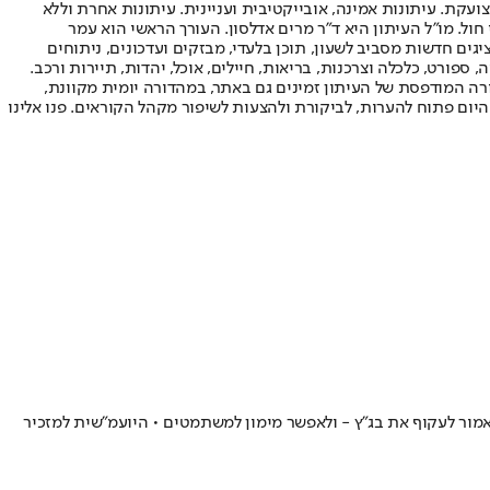
ועקת. עיתונות אמינה, אובייקטיבית ועניינית. עיתונות אחרת וללא
עור החשיפה הגבוה ביותר בימי חול. מו"ל העיתון היא ד"ר מרים אדלסון. העורך הראשי הוא עמר
 והעורך המייסד הוא עמוס רגב. אתרי האינטרנט של "ישראל היום" בעברית ובאנגלית, כמו כן היישומונים (אפליקציות) לאנדרואיד ול-iOS, מציגים חדשות מסביב לשעון, תוכן בלעדי, מבזקים ועדכונים, ניתוחים
, ספורט, כלכלה וצרכנות, בריאות, חיילים, אוכל, יהדות, תיירות ורכב.
דורה המודפסת של העיתון זמינים גם באתר, במהדורה יומית מקוונת,
היום פתוח להערות, לביקורת ולהצעות לשיפור מקהל הקוראים. פנו אלינו
עם החוק שאמור לעקוף את בג"ץ - ולאפשר מימון למשתמטים • היועמ"שית למזכיר