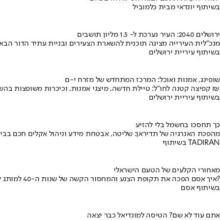
בשיתוף יונדאי מבית כלמוביל
ירושלים 2040: העיר נערכת ל- 1.5 מליון תושבים
מנכ"לית העירייה מציגה תוכנית להשארת הצעירים ובניית עתיד הדור הבא
בשיתוף עיריית ירושלים
שופינג, אמנות ואוכל: המרכז המתחדש של מזרח י-ם
קפיצה קטנה לחו"ל: טיילת חדשה, מיצגי אמנות, וכיכרות משופצות בהשקעה של 100 מיליון ₪
בשיתוף עיריית ירושלים
כך תחסכו בחשמל בלי להזיע
מהפכת האנרגיה של תדיראן: שליטה, אבטחת מידע וניהול אקלים חכם בבי
בשיתוף TADIRAN
מאחורי הקלעים של הטעם הישראלי
איך אסם הפכה את תקופת הצנע והמחסור הקשה של שנות ה-40 למותג לאומי?
בשיתוף אסם
אתם עוד לא שם? הטיסה למונדיאל כבר יצאה