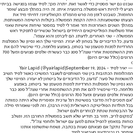
שבנט גם ישר מספיק כדי לאשר זאת. יתרה מכך: לפיד עצמו בפגישה בביתי
הציע לי להיות ראש ממשלה ברוטציה איתו. זה היה במהלך מבצע 'שומר
החומות', כשבנט לזמן מה פרש מהמו״מ הקואליציוני. דחיתי מיד את
הצעתו שמשמעותה היתה הקמת הממשלה בקולות הרשימה המשותפת.
במהלך השנים האחרונות חזר ואמר לי לפיד במספר שיחות אישיות שאני
אחד משלושת הפוליטיקאים היחידים בישראל שכשירים לתפקיד ראש
הממשלה - שני האחרים, לדעתו, הם ליברמן והוא עצמו".
גדעון, כל הדיבורים על בטחון לא יעזרו. המינוי שלך הוא נסיון של המפלגות
החרדיות למנות מטעמן שר בטחון, באמצע מלחמה, כדי שיכשיר להם את
חוק ההשתמטות אחרי שצה״ל ספג כבר כעשרת-אלפים פצועים ומעל 700
הרוגים (כולל שניים היום)
>
— יאיר לפיד - Yair Lapid (@yairlapid)
September 19, 2024
המהלומות הכתובות בין שני השותפים לשעבר המשיכו כאשר לפיד השיב
להאשמות של סער: "גדעון, כל הדיבורים על ביטחון לא יעזרו. המינוי שלך
הוא נסיון של המפלגות החרדיות למנות מטעמן שר ביטחון, באמצע
מלחמה, כדי שיכשיר להם את חוק ההשתמטות אחרי שצה״ל ספג כבר
כעשרת אלפים פצועים ומעל 700 הרוגים (כולל שניים היום).
"אם תסכים לזה מדובר בפשיטת רגל ערכית ומוסרית שלא היתה כמותה
בכל תולדות הפוליטיקה הישראלית (והיו הרבה), וזה לפני שאמרתי מילה
על ההבטחות שנתת לבוחרים ולעם ישראל.
"במקום לריב, חזור בך, תודיע שלא תשב בממשלת החורבן הזו, ונשלב
כוחות במאמץ להפיל אותם למען עם ישראל ולוחמי צה״ל".
טעינו? נתקן! אם מצאתם טעות בכתבה, נשמח שתשתפו אותנו
איתמר בן גביר
גדעון סער
יאיר לפיד