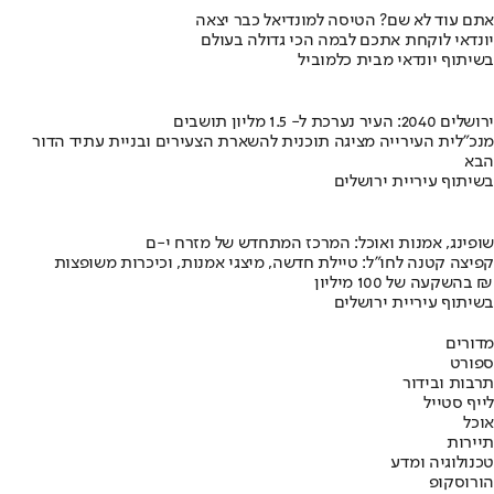
אתם עוד לא שם? הטיסה למונדיאל כבר יצאה
יונדאי לוקחת אתכם לבמה הכי גדולה בעולם
בשיתוף יונדאי מבית כלמוביל
ירושלים 2040: העיר נערכת ל- 1.5 מליון תושבים
מנכ"לית העירייה מציגה תוכנית להשארת הצעירים ובניית עתיד הדור
הבא
בשיתוף עיריית ירושלים
שופינג, אמנות ואוכל: המרכז המתחדש של מזרח י-ם
קפיצה קטנה לחו"ל: טיילת חדשה, מיצגי אמנות, וכיכרות משופצות
בהשקעה של 100 מיליון ₪
בשיתוף עיריית ירושלים
מדורים
ספורט
תרבות ובידור
לייף סטייל
אוכל
תיירות
טכנולוגיה ומדע
הורוסקופ