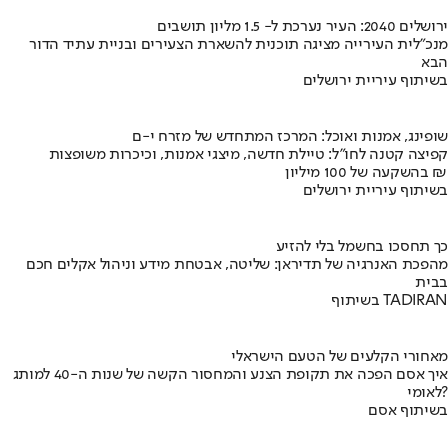
ירושלים 2040: העיר נערכת ל- 1.5 מליון תושבים
מנכ"לית העירייה מציגה תוכנית להשארת הצעירים ובניית עתיד הדור
הבא
בשיתוף עיריית ירושלים
שופינג, אמנות ואוכל: המרכז המתחדש של מזרח י-ם
קפיצה קטנה לחו"ל: טיילת חדשה, מיצגי אמנות, וכיכרות משופצות
בהשקעה של 100 מיליון ₪
בשיתוף עיריית ירושלים
כך תחסכו בחשמל בלי להזיע
מהפכת האנרגיה של תדיראן: שליטה, אבטחת מידע וניהול אקלים חכם
בבית
בשיתוף TADIRAN
מאחורי הקלעים של הטעם הישראלי
איך אסם הפכה את תקופת הצנע והמחסור הקשה של שנות ה-40 למותג
לאומי?
בשיתוף אסם