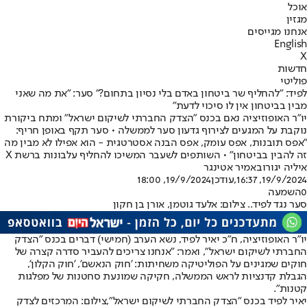
אוכל
מגזין
אנחנו מגייסים
English
X
חדשות
פוליטי
לפיד: "להחליף שר ביטחון באדם בלי נסיון בתחום?" סער: "את מה שאני
מבין בביטחון אין לו סיכוי לדעת"
יו"ר האופוזיציה נאם בכנס "הצדק החברתי לשיקום ישראל" ומתח ביקורת
נוקבת על המגעים לצירוף גדעון סער לממשלה • סער תקף באופן חריף:
"אפס תובנות, אפס עומק, אפס הבנה אסטרטגית - הוא אפילו לא מבין מה
זה להבין בביטחון" • השותפים לשעבר המשיכו להחליף עלבונות ברשת X
איליה יגורוב
אמיר אטינגר
19/9/2024, 16:37
,עודכן
19/9/2024, 18:00
0
השמעה
סער נגד לפיד.. צילום: אלעד גוטמן, אורן בן חקון
יו"ר האופוזיציה, ח"כ יאיר לפיד, נשא הערב (חמישי) דברים בכנס ״הצדק
החברתי לשיקום ישראל״, ואמר: "אנחנו צריכים להעביר סדרה קצרה של
חוקים שמגינים על הפוליטיקה משחיתות: 'חוק הנאשם', 'חוק הקלון',
הגבלת קדנציות לראש הממשלה, חקיקה שמונעת סחטנות של מפלגות
קטנות".
יאיר לפיד בכנס "הצדק החברתי לשיקום ישראל",צילום: המרכזים לצדק