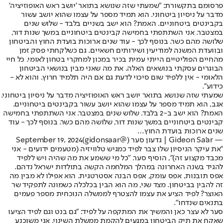
פרסומם בתקשורת: "שמעתי שזה שנושא בתואר 'יושב ראש האופוזיציה'
מדבר על ניסיון ביטחוני. הוא תמיד מספר על עצמו שהוא יושב עשור
בקבינטים ביטחוניים. האמת? הוא ישב בשניים בלבד - שלוש שנים
במצטבר. אני השתתפתי בחמישה קבינטים ביטחוניים במשך שנות דור,
שלושה מהם כשר. בנוסף לכך - עוד שנים ארוכות בועדת החוץ והביטחון
ובוועדת המשנה למודיעין ושירותים חשאיים. גם כשלקחתי פסק זמן
מהחיים הפוליטיים הייתי עמית בכיר במכון למחקרי בטחון לאומי. כל חיי
הבוגרים עסקתי בנושאים האלה. את מה שאני מבין בנושאי הביטחון
הלאומי - אין ללפיד שום סיכוי לדעת גם אם היה תלמיד חרוץ. והוא לא -
כידוע".
שמעתי שזה שנושא בתואר יושב ראש האופוזיציה מדבר על ניסיון ביטחוני.
אגב, הוא תמיד מספר על עצמו שהוא יושב עשור בקבינטים ביטחוניים.
האמת? הוא ישב ב-2 בלבד. שלוש שנים במצטבר. אני השתתפתי בחמישה
קבינטים ביטחוניים במשך שנות דור, שלושה מהם כשר. בנוסף לכך - עוד
שנים ארוכות בועדת החוץ…
— Gideon Sa'ar | גדעון סער (@gidonsaar)
September 19, 2024
"את עיקר הניסיון שלו צבר לפיד כמגיש טלוויזיה (מטעמים ידועים - אני
מכבד מקצוע זה)", הוסיף סער. "כל מי ששמע את מה שהיה ויש ללפיד
להגיד בשנה האחרונה במהלך המלחמה הקשה בתולדות ישראל נדהם.
אפס תובנות, אפס עומק, אפס הבנה אסטרטגית. הוא אפילו לא מבין מה
זה להבין בביטחון. מצד שני, מה הוא הבין בכלכלה כשמונה לתפקיד שר
האוצר? לפיד הציע את עצמו להצטרף לממשלה הנוכחית מספר פעמים
בתנאים שנדחו".
סער לא עצר כאן והמשיך את המתקפה על לפיד: "‏גם בנט וגם לפיד הציעו
שאקח את תיק הביטחון במגעים להקמת ממשלת השינוי. אני משוכנע