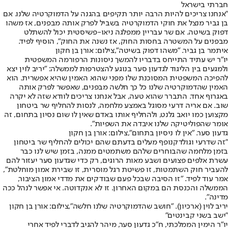
חברתי בישראל
"אנחנו צריכים להיות הרבה יותר תקיפים בהגנה על הדמוקרטיה שלנו. אם
בן גביר מנצל את חוקי הדמוקרטיה בשביל לפרק אותה מבפנים, אז משהו
דפוק בשיטה. אם שר עבריין ממפלגה ניאו-פשיסטית יכול להשתלט
מבפנים על המשטרה בחסות החוק, אז נשנה את החוק", הוסיף לפיד.
איתמר בן גביר. "משהו דפוק בשיטה",צילום: אורן בן חקון
יו"ר יש עתיד התייחס בדבריו להמשך ניסונות הרפורמה המשפטית
ולמגעים בין הליגוד לגדעון סער בנוגע להצטרפות לממשלה: "יריב לוין יצא
להפיכה המשפטית המסוכנת שלו מפני שהוא האמין שהיא אפשרית. הוא
האמין שהדמוקרטיה שלנו כל כך חלשה מבפנים, שאפשר לפרק אותה
באגרוף אחד. התברר שהוא טעה, אבל אנחנו צריכים לוודא שזה לא יקרה
שוב. אם אריה דרעי מסוגל באמצע מלחמה, לנסות להחליף שר ביטחון
מקצוען כמו יואב גלנט, ולהחליף אותו באדם שאין לו שום נסיון בתחום, זה
אומר שהפוליטיקה שלנו איבדה את השפיות".
גדעון סער. "אין לו ניסיון בתחום",צילום: אורן בן חקון
"זה שדרעי וגולדקנופף מעלים בדעתם שהם יכולים להחליף שר ביטחון
בזמן מלחמה שהבוחרים שלהם משתמטים ממנה, בזמן שיש לנו כבר
עשרת אלפים פצועים ושבע מאות הרוגים, רק כדי שגדעון סער יעזור להם
להעביר חוק השתמטות, זו פשיטת רגל מוסרית, זו שבירת אמון מוחלטת",
אמר עוד לפיד. "זו הסיבה שבכל פעם שבודקים את מדדי אמון הציבור,
הממשלה והכנסת הם במקום האחרון. זו לא אנקדוטה. אי אפשר לנהל ככה
מדינה".
יריב לוין (ארכיון). "חושב שהדמוקרטיה שלנו חלשה",צילום: אורן בן חקון
"ישב בשני קבינטים"
יו״ר הימין הממלכתי, ח״כ גדעון סער, מיהר להגיב לדברי לפיד אחרי