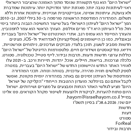
"ישראל היום" הוא גוף תקשורת שנוסד מתוך האמונה שהציבור הישראלי
ראוי לעיתונות טובה יותר, מאוזנת יותר ומדויקת יותר. עיתונות שמדברת
ולא צועקת. עיתונות אמינה, אובייקטיבית ועניינית. עיתונות אחרת וללא
תשלום. המהדורה המודפסת הראשונה פורסמה ב-30 ביולי 2007, וב-2010
הפך "ישראל היום" לעיתון הישראלי בעל שיעור החשיפה הגבוה ביותר בימי
חול. מו"ל העיתון היא ד"ר מרים אדלסון. העורך הראשי הוא עמר לחמנוביץ,
והעורך המייסד הוא עמוס רגב. אתרי האינטרנט של "ישראל היום" בעברית
ובאנגלית, כמו כן היישומונים (אפליקציות) לאנדרואיד ול-iOS, מציגים
חדשות מסביב לשעון, תוכן בלעדי, מבזקים ועדכונים, ניתוחים ופרשנויות,
וידיאו, פודקאסטים ושידורים חיים. פלטפורמות הדיגיטל של "ישראל היום"
כוללות ערוצי חדשות ודעות, תרבות ובידור, לייף סטייל, טכנולוגיה, ספורט,
כלכלה וצרכנות, בריאות, חיילים, אוכל, יהדות, תיירות ורכב. ב-2021 עלו
לאוויר האתר החדש והיישומון החדש של "ישראל היום" בעברית, במטרה
לספק לגולשים חוויה מהירה, עדכנית, בטוחה ונוחה. תכני המהדורה
המודפסת של העיתון זמינים גם באתר, במהדורה יומית מקוונת, ואפשר
לקבל אותם גם בניוזלטר. מועדון ההטבות הייחודי "הקליקה של ישראל
היום" מציע לגולשי האתר הנחות ומבצעים על מוצרים ושירותים. ישראל
היום פתוח להערות, לביקורת ולהצעות לשיפור מקהל הקוראים. פנו אלינו
במייל hayom@israelhayom.co.il.
יום שני, 8.6.2026
כ"ג בסיון תשפ"ו
חדשות
דעות
ספורט
ForReal
תרבות ובידור