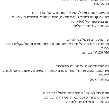
כדאי
להכיר
שופינג, אמנות ואוכל: המרכז המתחדש של מזרח י-ם
קפיצה קטנה לחו"ל: טיילת חדשה, מיצגי אמנות, וכיכרות משופצות
בהשקעה של 100 מיליון ₪
בשיתוף עיריית ירושלים
כך תחסכו בחשמל בלי להזיע
מהפכת האנרגיה של תדיראן: שליטה, אבטחת מידע וניהול אקלים חכם
בבית
בשיתוף TADIRAN
מאחורי הקלעים של הטעם הישראלי
איך אסם הפכה את תקופת הצנע והמחסור הקשה של שנות ה-40 למותג
לאומי?
בשיתוף אסם
אתם עוד לא שם? הטיסה למונדיאל כבר יצאה
יונדאי לוקחת אתכם לבמה הכי גדולה בעולם
בשיתוף יונדאי מבית כלמוביל