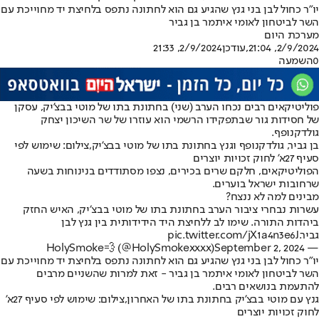
יו"ר כחול לבן בני גנץ שהגיע גם הוא לחתונה נתפס בלחיצת יד מחוייכת עם
השר לביטחון לאומי איתמר בן גביר
מערכת היום
2/9/2024, 21:04
,עודכן
2/9/2024, 21:33
0
השמעה
פוליטיקאים רבים נכחו הערב (שני) בחתונת בתו של מוטי בבצ'יק, עסקן
של חסידות גור שבתפקידו הרשמי הוא עוזרו של שר השיכון יצחק
גולדקנופף.
בן גביר, גולדקנופף וגנץ בחתונת בתו של מוטי בבצ'יק,צילום: שימוש לפי
סעיף 27א' לחוק זכויות יוצרים
הפוליטיקאים, חלקם שרים בכירים, נצפו מסתודדים בנינוחות בשעה
שרחובות ישראל בוערים.
מבינים למה לא ננצח?
עשרות נבחרי ציבור הערב בחתונת בתו של מוטי בבצ׳יק, האיש החזק
ביהדות התורה. שימו לב ללחיצת היד הידידותית בין גנץ לבן
גביר.
pic.twitter.com/jX1a4n3e6J
September 2, 2024
— HolySmoke💨 (@HolySmokexxxx)
יו"ר כחול לבן בני גנץ שהגיע גם הוא לחתונה נתפס בלחיצת יד מחוייכת עם
השר לביטחון לאומי איתמר בן גביר - זאת למרות שהשניים מרבים
להתעמת בנושאים רבים.
גנץ עם מוטי בבצ'יק בחתונת בתו של האחרון,צילום: שימוש לפי סעיף 27א'
לחוק זכויות יוצרים