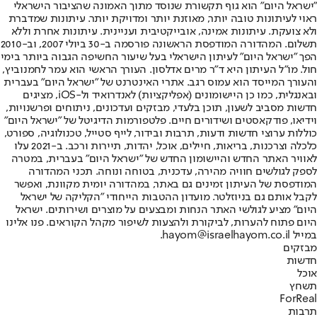
"ישראל היום" הוא גוף תקשורת שנוסד מתוך האמונה שהציבור הישראלי
ראוי לעיתונות טובה יותר, מאוזנת יותר ומדויקת יותר. עיתונות שמדברת
ולא צועקת. עיתונות אמינה, אובייקטיבית ועניינית. עיתונות אחרת וללא
תשלום. המהדורה המודפסת הראשונה פורסמה ב-30 ביולי 2007, וב-2010
הפך "ישראל היום" לעיתון הישראלי בעל שיעור החשיפה הגבוה ביותר בימי
חול. מו"ל העיתון היא ד"ר מרים אדלסון. העורך הראשי הוא עמר לחמנוביץ,
והעורך המייסד הוא עמוס רגב. אתרי האינטרנט של "ישראל היום" בעברית
ובאנגלית, כמו כן היישומונים (אפליקציות) לאנדרואיד ול-iOS, מציגים
חדשות מסביב לשעון, תוכן בלעדי, מבזקים ועדכונים, ניתוחים ופרשנויות,
וידיאו, פודקאסטים ושידורים חיים. פלטפורמות הדיגיטל של "ישראל היום"
כוללות ערוצי חדשות ודעות, תרבות ובידור, לייף סטייל, טכנולוגיה, ספורט,
כלכלה וצרכנות, בריאות, חיילים, אוכל, יהדות, תיירות ורכב. ב-2021 עלו
לאוויר האתר החדש והיישומון החדש של "ישראל היום" בעברית, במטרה
לספק לגולשים חוויה מהירה, עדכנית, בטוחה ונוחה. תכני המהדורה
המודפסת של העיתון זמינים גם באתר, במהדורה יומית מקוונת, ואפשר
לקבל אותם גם בניוזלטר. מועדון ההטבות הייחודי "הקליקה של ישראל
היום" מציע לגולשי האתר הנחות ומבצעים על מוצרים ושירותים. ישראל
היום פתוח להערות, לביקורת ולהצעות לשיפור מקהל הקוראים. פנו אלינו
במייל hayom@israelhayom.co.il.
מבזקים
חדשות
אוכל
תשחץ
ForReal
תרבות