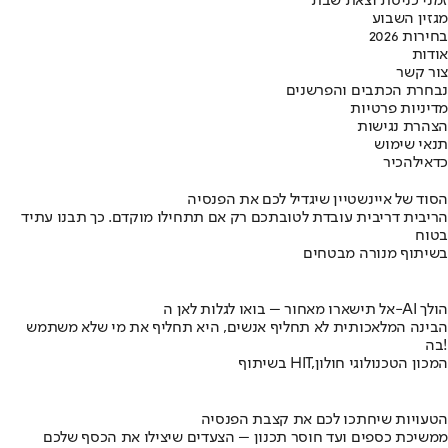
זמני כניסת וצאת שבת
מגזין השבוע
בחירות 2026
אודות
צור קשר
נבחרת הכתבים והפרשנים
מדיניות פרטיות
הצהרת נגישות
תנאי שימוש
כדאי
להכיר
הסוד של איינשטיין שיגדיל לכם את הפנסיה
הריבית דריבית עובדת לטובתכם רק אם תתחילו מוקדם. כך תבנו עתיד
בטוח
בשיתוף מנורה מבטחים
אל תישארו מאחור – בואו לגלות לאן ה-AI הולך
הבינה המלאכותית לא תחליף אנשים, היא תחליף את מי שלא משתמש
בה!
בשיתוף HIT,המכון הטכנולוגי חולון
הטעויות שיחתכו לכם את קצבת הפנסיה
ממשיכת כספים ועד חוסר תכנון – הצעדים שיצילו את הכסף שלכם