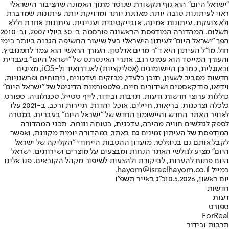
"ישראל היום" הוא גוף תקשורת שנוסד מתוך האמונה שהציבור הישראלי
ראוי לעיתונות טובה יותר, מאוזנת יותר ומדויקת יותר. עיתונות שמדברת
ולא צועקת. עיתונות אמינה, אובייקטיבית ועניינית. עיתונות אחרת וללא
תשלום. המהדורה המודפסת הראשונה פורסמה ב-30 ביולי 2007, וב-2010
הפך "ישראל היום" לעיתון הישראלי בעל שיעור החשיפה הגבוה ביותר בימי
חול. מו"ל העיתון היא ד"ר מרים אדלסון. העורך הראשי הוא עמר לחמנוביץ,
והעורך המייסד הוא עמוס רגב. אתרי האינטרנט של "ישראל היום" בעברית
ובאנגלית, כמו כן היישומונים (אפליקציות) לאנדרואיד ול-iOS, מציגים
חדשות מסביב לשעון, תוכן בלעדי, מבזקים ועדכונים, ניתוחים ופרשנויות,
וידיאו, פודקאסטים ושידורים חיים. פלטפורמות הדיגיטל של "ישראל היום"
כוללות ערוצי חדשות ודעות, תרבות ובידור, לייף סטייל, טכנולוגיה, ספורט,
כלכלה וצרכנות, בריאות, חיילים, אוכל, יהדות, תיירות ורכב. ב-2021 עלו
לאוויר האתר החדש והיישומון החדש של "ישראל היום" בעברית, במטרה
לספק לגולשים חוויה מהירה, עדכנית, בטוחה ונוחה. תכני המהדורה
המודפסת של העיתון זמינים גם באתר, במהדורה יומית מקוונת, ואפשר
לקבל אותם גם בניוזלטר. מועדון ההטבות הייחודי "הקליקה של ישראל
היום" מציע לגולשי האתר הנחות ומבצעים על מוצרים ושירותים. ישראל
היום פתוח להערות, לביקורת ולהצעות לשיפור מקהל הקוראים. פנו אלינו
במייל hayom@israelhayom.co.il.
יום ראשון, 10.5.2026
כ"ג באייר תשפ"ו
חדשות
דעות
ספורט
ForReal
תרבות ובידור