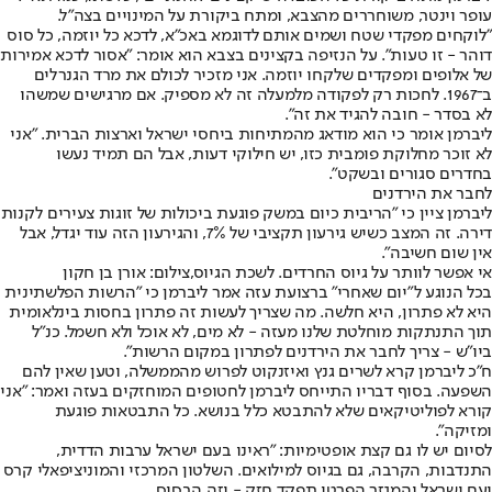
עופר וינטר, משוחררים מהצבא, ומתח ביקורת על המינויים בצה"ל.
"לוקחים מפקדי שטח ושמים אותם לדוגמא באכ"א, לדכא כל יוזמה, כל סוס
דוהר - זו טעות". על הנזיפה בקצינים בצבא הוא אומר: "אסור לדכא אמירות
של אלופים ומפקדים שלקחו יוזמה. אני מזכיר לכולם את מרד הגנרלים
ב־1967. לחכות רק לפקודה מלמעלה זה לא מספיק. אם מרגישים שמשהו
לא בסדר - חובה להגיד את זה".
ליברמן אומר כי הוא מודאג מהמתיחות ביחסי ישראל וארצות הברית. "אני
לא זוכר מחלוקת פומבית כזו, יש חילוקי דעות, אבל הם תמיד נעשו
בחדרים סגורים ובשקט".
לחבר את הירדנים
ליברמן ציין כי "הריבית כיום במשק פוגעת ביכולות של זוגות צעירים לקנות
דירה. זה המצב כשיש גירעון תקציבי של 7%, והגירעון הזה עוד יגדל, אבל
אין שום חשיבה".
אי אפשר לוותר על גיוס החרדים. לשכת הגיוס,צילום: אורן בן חקון
בכל הנוגע ל"יום שאחרי" ברצועת עזה אמר ליברמן כי "הרשות הפלשתינית
היא לא פתרון, היא חלשה. מה שצריך לעשות זה פתרון בחסות בינלאומית
תוך התנתקות מוחלטת שלנו מעזה - לא מים, לא אוכל ולא חשמל. כנ"ל
ביו"ש - צריך לחבר את הירדנים לפתרון במקום הרשות".
ח"כ ליברמן קרא לשרים גנץ ואיזנקוט לפרוש מהממשלה, וטען שאין להם
השפעה. בסוף דבריו התייחס ליברמן לחטופים המוחזקים בעזה ואמר: "אני
קורא לפוליטיקאים שלא להתבטא כלל בנושא. כל התבטאות פוגעת
ומזיקה".
לסיום יש לו גם קצת אופטימיות: "ראינו בעם ישראל ערבות הדדית,
התנדבות, הקרבה, גם בגיוס למילואים. השלטון המרכזי והמוניציפאלי קרס
ועם ישראל והמגזר הפרטי תפקד חזק - וזה הבסיס.