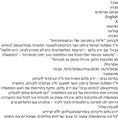
אוכל
מגזין
אנחנו מגייסים
English
X
חדשות
פוליטי
האזינו
ליברמן: "זלזלו בהתרעה שלי ובתצפיתניות"
יו"ר מפלגת ישראל ביתנו ושר הביטחון לשעבר התארח בפודקאסט "בסיווג
גבוה" עם ירון בלום • "הרשות הפלשתינית היא לא פתרון לעזה, היא חלשה"
• "סינוואר מהחור שלו מנהל את המלחמה טוב יותר מנתניהו" • "הממשלה
לא מתכננת כלום, אין לה אופק או תוכנית"
אסף גולן
14/5/2024, 20:35
,עודכן
15/5/2024, 10:26
0
השמעה
בסיווג גבוה - ירון בלום מארח את ח"כ אביגדור ליברמן
יו"ר מפלגת ישראל ביתנו, השר לשעבר ח"כ אביגדור ליברמן, התארח
בפודקאסט "בסיווג גבוה" עם ירון בלום, ותקף בחריפות את ראש הממשלה
נתניהו ואת המדיניות של קבינט המלחמה: "הם לוקחים אותנו לאבדון.
הממשלה לא מתכננת כלום, אין לה אופק או תוכנית איך לנהל את המערכה.
הייתה לנו תמיכה בינלאומית מקיר לקיר - ונתניהו עם הדשדוש גרם
לאובדן שלה".
ירון בלום וליברמן בפודקאסט,צילום: ללא קרדיט
"כל מה שהממשלה עושה זה עבור שרידות פוליטית. מפקירים את החוסן