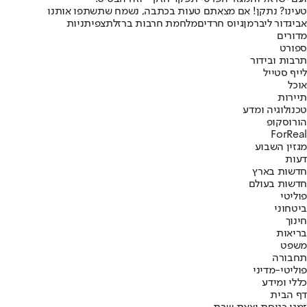
טעינו? נתקן! אם מצאתם טעות בכתבה, נשמח שתשתפו אותנו
אביגדור ליברמן
גיוס חרדים
מלחמת חרבות ברזל
תצפיתניות
מדורים
ספורט
תרבות ובידור
לייף סטייל
אוכל
תיירות
טכנולוגיה ומדע
הורוסקופ
ForReal
מגזין השבוע
דעות
חדשות בארץ
חדשות בעולם
פוליטי
ביטחוני
חינוך
בריאות
משפט
תחבורה
פוליטי-מדיני
כללי ומידע
דף הבית