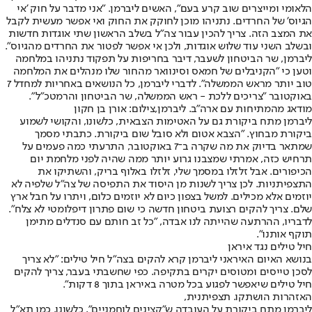
הלאומי ומייצרים שוב קרע בעם", האשים ליברמן. "אני מדבר על חוק 'אי
הגיוס' של החרדים. נתניהו מוכן לחוקק את החוק ואי אפשר מעשית לקבל
את המצב הזה. צריך להכין עבור צה"ל בשלב הראשון שתי אוגדות חדשות
ובשלב השני עוד שלוש אוגדות, ולכן אי אפשר לפטור את החרדים מהגיוס".
ליברמן, שר הביטחון לשעבר, דיבר בחריפות על תפקוד נתניהו במלחמה
וטען כי "הקניבלים של חמאס וסינוואר מהחור שלו מנהלים את המלחמה
טוב יותר מראש הממשלה". לדברי ליברמן, כל הנושאים באחריות למחדל 7
באוקטובר "צריכים ללכת - ראש הממשלה, שר הביטחון והרמטכ"ל".
מודאג מהמתיחות עם ארה"ב. ליברמן,צילום: אורן בן חקון
ליברמן מתח ביקורת גם על האטימות הצבאית, כלשונו, והקושי לשמוע
ביקורת מבחוץ. "הצבא אטום ולא סובל שום ביקורת. כתבתי מסמך
שמתאר בדיוק את מה שקרה ב־7 באוקטובר, התרעתי כמה פעמים על
תרחיש כזה, אמרתי שמצבנו גרוע יותר ממה שהיה לפני מלחמת יום
הכיפורים. אבל זלזלו במסמך שלי, זלזלו באלוף בריק, והשתיקו את
התצפיתניות. לכן צריך לשנות מן היסוד את התפיסה של צה"ל שלפיה לא
יוזמים אלא מכילים. למשל בצפון כיום לא יוזמים כלום, ויתרו על חבל ארץ
שלם. צריך להקים רצועת ביטחון חדשה כי שום פתרון דיפלומטי לא צלח".
לדבריו, ההרתעה שהייתה לנו אבדה, "כל זב חותם עם סנדלים מתימן
תוקף אותנו".
חיל טילים נגד איראן
בנושא האיום האיראני ליברמן קרא להקים בצה"ל חיל טילים: "לא צריך
לסכן טייסים ומטוסים יקרים בתקיפה. כפי שחשבתי בעבר, צריך להקים
חיל טילים שיאפשר לפגוע בכל מטרה באיראן בתוך 8 דקות".
האזהרות הושתקו. תצפיתנית,
ליברמן מתח ביקורת על העובדה ש"קצינים לוחמניים", כלשונו, כמו תא"ל