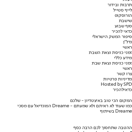
תרבות ובידור
לייף סטייל
הורוסקופ
שישבת
סוף שבוע
כדאי להכיר
סיפור המשק הישראלי
נדל"ן
ראשי
זמני כניסת וצאת השבת
מידע כללי
זמני כניסת וצאת שבת
ראשי
צרו קשר
מדיניות פרטיות
Hosted by SPD
כדאי
להכיר
המקום הכי טוב באיצטדיון - שלכם
המונדיאל עם מסכי Dreame - כמו שעוד לא ראיתם ולא שמעתם
בשיתוף Dreame
ההטבה שתחסוך לכם הרבה כסף