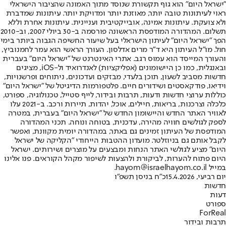
"ישראל היום" הוא גוף תקשורת שנוסד מתוך האמונה שהציבור הישראלי
ראוי לעיתונות טובה יותר, מאוזנת יותר ומדויקת יותר. עיתונות שמדברת
ולא צועקת. עיתונות אמינה, אובייקטיבית ועניינית. עיתונות אחרת וללא
תשלום. המהדורה המודפסת הראשונה פורסמה ב-30 ביולי 2007, וב-2010
הפך "ישראל היום" לעיתון הישראלי בעל שיעור החשיפה הגבוה ביותר בימי
חול. מו"ל העיתון היא ד"ר מרים אדלסון. העורך הראשי הוא עמר לחמנוביץ,
והעורך המייסד הוא עמוס רגב. אתרי האינטרנט של "ישראל היום" בעברית
ובאנגלית, כמו כן היישומונים (אפליקציות) לאנדרואיד ול-iOS, מציגים
חדשות מסביב לשעון, תוכן בלעדי, מבזקים ועדכונים, ניתוחים ופרשנויות,
וידיאו, פודקאסטים ושידורים חיים. פלטפורמות הדיגיטל של "ישראל היום"
כוללות ערוצי חדשות ודעות, תרבות ובידור, לייף סטייל, טכנולוגיה, ספורט,
כלכלה וצרכנות, בריאות, חיילים, אוכל, יהדות, תיירות ורכב. ב-2021 עלו
לאוויר האתר החדש והיישומון החדש של "ישראל היום" בעברית, במטרה
לספק לגולשים חוויה מהירה, עדכנית, בטוחה ונוחה. תכני המהדורה
המודפסת של העיתון זמינים גם באתר, במהדורה יומית מקוונת, ואפשר
לקבל אותם גם בניוזלטר. מועדון ההטבות הייחודי "הקליקה של ישראל
היום" מציע לגולשי האתר הנחות ומבצעים על מוצרים ושירותים. ישראל
היום פתוח להערות, לביקורת ולהצעות לשיפור מקהל הקוראים. פנו אלינו
במייל hayom@israelhayom.co.il.
יום רביעי, 15.4.2026
כ"ח בניסן תשפ"ו
חדשות
דעות
ספורט
ForReal
תרבות ובידור