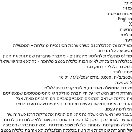
אוכל
מגזין
אנחנו מגייסים
English
X
חדשות
פוליטי
דעה
מעיקים על הכלכלה: גם כשהמערכת הפיננסית מוצלחת - הממשלה
משפיעה על הדירוג
מודי'ס מתעלמת לחלוטין מהנתונים • מתברר שחברות שנותנות את הטון
בכלכלה הגלובלית, לא אוהבות כלכלה במצב מלחמה • זה לא אומר שישראל
במשבר כלכלי - רחוק מזה
אמנון לורד
11/2/2024, 03:00
,עודכן
11/2/2024, 10:01
0
השמעה
ישיבת הממשלה (ארכיון), צילום: קובי גדעון/לע״מ
הורדת דירוג האשראי על ידי חברת מודי'ס
היא מהסימפטומים שמאפיינים
את מדינת ישראל. הנתונים האובייקטיביים הם חיוביים מאוד, אבל
הסביבה עוינת ומלאת רעשים מיותרים וזעזועים שהם מעבר למצב
המלחמה עצמו.
בעבר טען ראש הממשלה נתניהו, וגם הוכיח את צדקת דרכו כשהיה שר
האוצר ולאחר מכן במשך 14 השנים האחרונות, שגם ללא שלום ניתן לבנות
כלכלה מתקדמת, צומחת, כלכלת שפע מודרנית. עכשיו מתברר שהסביבה
של החברות שנותנות את הטון בכלכלה הגלובלית, לא אוהבת כלכלה במצב