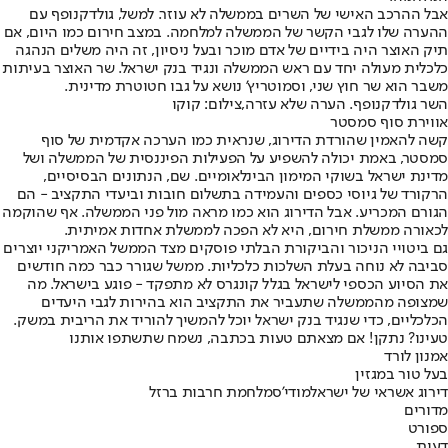
אבל ההרכב האישי של השרים בממשלה לא עוזר. למשל, גולדקנופף עם
ההערה שלו לגבי הקשר של הממשלה למלחמה. במצב חירום כמו היום, אם
תיק האוצר היה בידיים של אדם מוכר ובעל ניסיון, זה היה משלים הנהגה
כלכלית מעולה יחד עם ראש הממשלה ונגיד בנק ישראל. שר האוצר בעיתות
משבר הוא שר חוץ שני, וסמוטריץ' נושא על גבו חטוטרת מדינית.
השר גולדקנופף. הערה שלא עזרה,צילום: קוקו
אווירת סוף סמסטר
קשה להאמין שהורדת הדירוג, שנראית כמו הערכה אקדמית של סוף
סמסטר, באמת יכולה להשפיע על הפעילות הפיננסית של הממשלה ושל
מדינת ישראל בשוקי המימון הבינלאומיים. שם, הנתונים הבסיסיים,
הרקורד של גיוסי כספים והעמידה בתשלום חובות וביעדי התקציב - הם
הגורם המכריע. אבל הדירוג הוא כמו מראה מול פני הממשלה. אף שהוקמה
לכאורה ממשלת חירום, היא לא הפכה לממשלת אחדות אמיתית.
גם ביטויי הניכור והביקורת הבלתי פוסקים מצד הממשל האמריקני יוצרים
סביבה לא נוחה בעלת השלכות כלכליות. ממשל שגורר כבר כמה חודשים
את הסיוע הכספי לישראל בגלל קונגרס לא מתפקד - פוגע בישראל. מה
שמצופה מהממשלה שתעביר את התקציב הוא בהירות לגבי היעדים
הכלכליים, כדי שנגיד בנק ישראל יוכל להמשיך להוריד את הריבית במשק.
טעינו? נתקן! אם מצאתם טעות בכתבה, נשמח שתשתפו אותנו
אמנון לורד
בעל טור במגזין
דירוג אשראי של ישראל
מודי'ס
מלחמת חרבות ברזל
מדורים
ספורט
דעות