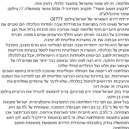
מלחמה. זה לא אומר שישראל במשבר כלכלי, רחוק מזה.
"תקציב חשוב מאוד": תקציב המדינה ל-2024 אושר בממשלה // צילום:
עומר מירון/לע"מ
ירידת דירוג האשראי של ישראל,צילום: GETTY
ישראל פשוט חיה במציאות אבסורדית שבה יסודות הכלכלה הם טובים עם
נתונים חיוביים חרף מלחמה קשה וארוכה כמו חרבות ברזל, אבל הגג
שמורכב על המבנה האיתן רעוע ודולף והרעפים עפים בסופה. חברת
הדירוג אבחנה את זה כמערכת פוליטית לא יציבה.
ישראל היא מדינה ייחודית שבה הגורם הפוליטי הוא גורם מעכב, מסרבל
ומעיק על הכלכלה. המערכת הפוליטית נדרשת לטפל בבעיות מכריעות
הקשורות למצב הביטחון ולאחדות החברה הישראלית, אבל גם לכלכלה
שרירית וחזקה. היא רצה לאט יותר ובאופן כבד יותר אם שמים לה על
הצוואר שק מלט ועל הרגליים סנדלי פלדה.
המלחמה לא ריפאה את המחלה הפוליטית שהפכה לכרונית בחמש השנים
האחרונות. גם בחירות שהביאו הכרעה פוליטית לא קנו למדינה את השקט
והיציבות הדרושים לטיפול בכלכלה, שלא לדבר על עיוותים שמלווים את
החברה זה שנות דור.
נגיד בנק ישראל אמיר ירון (ארכיון). צריך להמשיך להוריד את הריבית,צילום:
אורן בן חקון
בכל אופן, גם תוך כדי המלחמה אין התפרצות אינפלציונית. ישראל נמצאת
על רף של כ־3%. כך גם רמת האבטלה הנמוכה, שעומדת על 3% גם היא.
הצמיחה, כ־2.5%, היא חיובית יותר מארצות אירופה. יחס חוב־תוצר אכן
נפגע כתוצאה מהמלחמה ועלה מ־60% (במגמת ירידה) ל־66%, לכן ראש
הממשלה צודק בתגובתו שהורדת הדירוג מושפעת בפשטות ממצב
המלחמה.