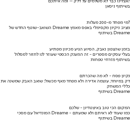
אצלינו כבר לא משלמים על דלק – ומה איתכם?
בשיתוף ניסאן
מי מפחד מ-200 מעלות?
השואב-שוטף החדש של Dreame מציג: ניקיון מקסימלי באפס מאמץ
בשיתוף Dreame
בזמן שהצפון נאבק, הסיוע הגיע מכיוון מפתיע
בעלי עסקים מספרים - זה המענק הכספי שעוזר לנו לחזור למסלול
בשיתוף מזרחי טפחות
נקיון פסח - לא מה שהכרתם
דק במיוחד, עוצמה אדירה ולא מפחד מאף מכשול: שואב האבק שמשנה את
כללי המשחק
בשיתוף Dreame
המקום הכי טוב באיצטדיון - שלכם
המונדיאל עם מסכי Dreame - כמו שעוד לא ראיתם ולא שמעתם
בשיתוף Dreame