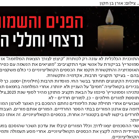
.. צילום: אורן בן חקון
התוכנית הכלכלית לא עונה רק לכותרת "קיצוץ לצורך הוצאות המלחמה" א
סמוטריץ' בביקורת על אנשי אגף התקציבים: "מוציאים את הנשמה עם כפית" 
האופוזיציה והתקשורת תקפו את הכספים הקואליציוניים כי כולם משקפים אג
בהם - בעיקר תקציבי תרבות, אקדמיה ותקשורת.
תוכנית הקיצוצים תחתוך בבשר החי. מוסדות תרבות (חילונית) יספגו, כך 
בכירים בקואליציה "חמים" על העניין ולא יוותרו. אחרי המלחמה בחמאס ת
נתניהו וסמוטריץ׳ סיכמו על הבאת תקציב מתוקן מהיר לסוף שנת 2023,צילום: עמוס בן גרשום / לע״מ
תוספת למורים חילונים - כן, למורים חרדים - לא
שבועיים אחרי תחילת שנת הלימודים נחתם ההסכם בין האוצר לארגון המו
דומה עם ארגון המורים בבתי הספר החרדיים. המורים אותם מורים, העבודה
לחרדים ביקשו לשים בקטגוריה אחרת, בכספים הקואליציוניים. זה אותו כסף
יותר.
שני ההסכמים יצאו לדרך, וכלל המורים קיבלו את עדכון השכר שהוסכם במ
המיידית היתה לקצץ את הכספים הקואליציוניים. אחרי מסע תעמולה ותמיכה
הקואליציוניים.