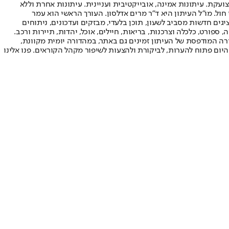
ועקת. עיתונות אמינה, אובייקטיבית ועניינית. עיתונות אחרת וללא
עור החשיפה הגבוה ביותר בימי חול. מו"ל העיתון היא ד"ר מרים אדלסון. העורך הראשי הוא עמר
 והעורך המייסד הוא עמוס רגב. אתרי האינטרנט של "ישראל היום" בעברית ובאנגלית, כמו כן היישומונים (אפליקציות) לאנדרואיד ול-iOS, מציגים חדשות מסביב לשעון, תוכן בלעדי, מבזקים ועדכונים, ניתוחים
, ספורט, כלכלה וצרכנות, בריאות, חיילים, אוכל, יהדות, תיירות ורכב.
דורה המודפסת של העיתון זמינים גם באתר, במהדורה יומית מקוונת,
היום פתוח להערות, לביקורת ולהצעות לשיפור מקהל הקוראים. פנו אלינו