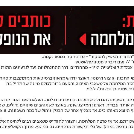
ו "החזרת המשק לתפקוד" - מדובר פה במסע נקמה.
// נעם ריבקין פנטון/פלאש90
'נדת קואליציית ימין - מהחרדים, דרך ההתנחלויות ועד לגרעינים התורני
לפי התכנון, קיצוץ דרמטי. האוצר ידרוש מהאוניברסיטאות המתוקצבות סג
חזור המלחמה על משאבי הציבור, והפעם ברור לכולם מי זה שהתחיל בה.
רים, והשביתה הגדולה שתוכננה בתיכונים נבלמה. העלאת שכר המורים הו
 אותה עבודה, הארגון המייצג שונה. באוצר לא אוהבים שינויים גדולים.
 היוצא מאותו כיס, אך מסניף אחר של הבנק. ניהול של כמה חשבונות, זו 
שכורתם. אך אז פרצה המלחמה, והצורך להקדיש משאבים רבים ללחימה אילץ
 גורפת במהלך של כלי תקשורת מרכזיים, גם בני גנץ, מתוך הקואליציה, 