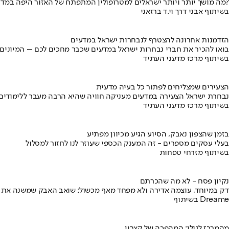
מה מושך יותר ויותר ישראלים למטרופולין המתפתח של האזור היפה במדינה?
בשיתוף אבני דרך וי.ד ברזאני
הזדמנות אחרונה להצטרף לנבחרות ישראל במדעים
בואו להכיר את חברי נבחרות ישראל במדעים שכבר מחכים לכם – המיונים
בשיתוף מרכז מדעני העתיד
הצעירים שמצליחים לפתור כל בעיה מדעית
נבחרת ישראל הצעירה במדעים מעניקה חוויה שהיא הרבה מעבר ללימודים
בשיתוף מרכז מדעני העתיד
בזמן שהצפון נאבק, הסיוע הגיע מכיוון מפתיע
בעלי עסקים מספרים - זה המענק הכספי שעוזר לנו לחזור למסלול
בשיתוף מזרחי טפחות
נקיון פסח - לא מה שהכרתם
דק במיוחד, עוצמה אדירה ולא מפחד מאף מכשול: שואב האבק שמשנה את
בשיתוף Dreame
מהמרכז לגולן: המהפכה של קצרין