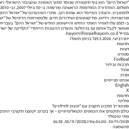
"ישראל היום" הוא גוף תקשורת שנוסד מתוך האמונה שהציבור הישראלי ראוי 
ת
ופרשנויות, וידיאו, פודקאסטים ושידורים חיים. פלטפורמות הדיגיטל של "ישרא
ב-2021 עלו לאוויר האתר החדש והיישומון החדש של "ישראל היום" בע
ואפשר לקבל אותם גם בניוזלטר. מועדון ההטבות הייחודי "הקליקה של ישרא
במייל hayom@israelhayom.co.il.
יום רביעי, 25.3.2026
ז' בניסן תשפ"ו
חדשות
דעות
ספורט
ForReal
תרבות ובידור
אוכל
מגזין
אנחנו מגייסים
English
X
חדשות
פוליטי
סמוטריץ' מתכנן תקציב עם ״קיצוץ לחילונים״
כולם תוקפים את הכספים הקואליציוניים • אך בקרוב יקוצצו תקציבי התרב
מתי טוכפלד
30/11/2023, 04:00
,עודכן
30/11/2023, 04:52
0
השמעה