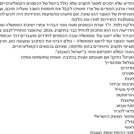
הודיע שלא יסכים לאשר תקציב שלא כולל ביטול של הכספים הקואליציוניים. בנ
מורי ארגון המורים של ארז ימשיכו לקבל את תוספת השכר שעליה סוכם, א
הפנימית של האוצר הוא שונה. אם מישהו מהסיעות החרדיות היה דורש לה
במפלגות החרדיות למדו את הלקח
הלקח נלמד. יו"ר ועדת הכספים משה גפני הבהיר אחרי ישיבת הממשלה ש
הדרישה הזו הוא מתכוון להחיל כבר בתקציב 2024, שהאוצר מתחיל לגבש בימים אלו. את הלקח שלנו למדנו, אמר, ואף אחד לא יעשה עלינו סיבוב יותר. הכספים שלנו הם כמו של כולם, והם לא יקבלו שום כותרת אחרת, הבהיר.
הבהיר שלא יישב עוד בממשלה שבה הכספים לחרדים מועברים דרך הכספים הקוא
משר האוצר ועד לראש הממשלה - כולם הבינו את הסיבוב שנעשה כאן, ואין להם
סעיפי תקציב מיותרים בזמן מלחמה, שאינם בכספים הקואליציוניים.
הטור המלא יתפרסם מחר ב"ישראל השבוע".
טעינו? נתקן! אם מצאתם טעות בכתבה, נשמח שתשתפו אותנו
בצלאל סמוטריץ'
מדורים
ספורט
דעות
תרבות ובידור
לייף סטייל
הורוסקופ
שישבת
סוף שבוע
כדאי להכיר
סיפור המשק הישראלי
נדל"ן
ראשי
זמני כניסת וצאת השבת