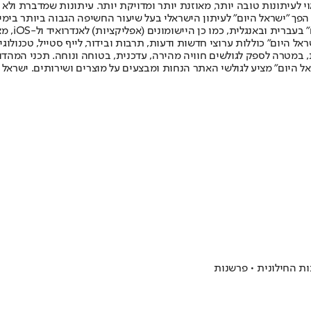
לעיתונות טובה יותר, מאוזנת יותר ומדויקת יותר. עיתונות שמדברת ולא צ
שלום. המהדורה המודפסת הראשונה פורסמה ב-30 ביולי 2007, וב-2010 הפך "ישראל היום" לעיתון הישראלי בעל שי
לחמנוביץ,
ל היום" כוללות ערוצי חדשות ודעות, תרבות ובידור, לייף סטייל, טכנולוגיה
ברית, במטרה לספק לגולשים חוויה מהירה, עדכנית, בטוחה ונוחה. תכני המה
ל היום" מציע לגולשי האתר הנחות ומבצעים על מוצרים ושירותים. ישראל 
ות החילונית • פרשנות