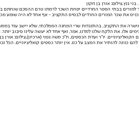
י גנץ,צילום: אורן בן חקון
ך למורים בבתי הספר החרדיים יפחת השכר לרמתו טרם ההסכם שנחתם בספט
כניס את שכר המורים החרדים לבסיס התקציב - אף אחד לא היה שומע מכך
אישרה את התקציב, בהתנגדות שרי המחנה הממלכתי, שלא יישב עוד בממש
ליציוניים. יו"ר ועדת הכספים, ח"כ משה גפני (ארכיון),צילום: אורן בן 
 כוונה להותיר את המצב על כנו. אין יותר כספים קואליציוניים. הכל נכנס