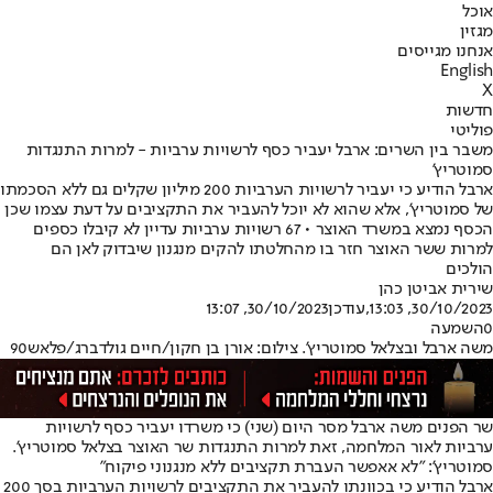
אוכל
מגזין
אנחנו מגייסים
English
X
חדשות
פוליטי
משבר בין השרים: ארבל יעביר כסף לרשויות ערביות - למרות התנגדות
סמוטריץ'
ארבל הודיע כי יעביר לרשויות הערביות 200 מיליון שקלים גם ללא הסכמתו
של סמוטריץ', אלא שהוא לא יוכל להעביר את התקציבים על דעת עצמו שכן
הכסף נמצא במשרד האוצר • 67 רשויות ערביות עדיין לא קיבלו כספים
למרות ששר האוצר חזר בו מהחלטתו להקים מנגנון שיבדוק לאן הם
הולכים
שירית אביטן כהן
30/10/2023, 13:03
,עודכן
30/10/2023, 13:07
0
השמעה
משה ארבל ובצלאל סמוטריץ'. צילום: אורן בן חקון/חיים גולדברג/פלאש90
שר הפנים משה ארבל מסר היום (שני) כי משרדו יעביר כסף לרשויות
ערביות לאור המלחמה, זאת למרות התנגדות שר האוצר בצלאל סמוטריץ'.
סמוטריץ': "לא אאפשר העברת תקציבים ללא מנגנוני פיקוח"
ארבל הודיע כי בכוונתו להעביר את התקציבים לרשויות הערביות בסך 200