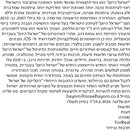
"ישראל היום" הוא גוף תקשורת שנוסד מתוך האמונה שהציבור הישראלי
ראוי לעיתונות טובה יותר, מאוזנת יותר ומדויקת יותר. עיתונות שמדברת
ולא צועקת. עיתונות אמינה, אובייקטיבית ועניינית. עיתונות אחרת וללא
תשלום. המהדורה המודפסת הראשונה פורסמה ב-30 ביולי 2007, וב-2010
הפך "ישראל היום" לעיתון הישראלי בעל שיעור החשיפה הגבוה ביותר בימי
חול. מו"ל העיתון היא ד"ר מרים אדלסון. העורך הראשי הוא עמר לחמנוביץ,
והעורך המייסד הוא עמוס רגב. אתרי האינטרנט של "ישראל היום" בעברית
ובאנגלית, כמו כן היישומונים (אפליקציות) לאנדרואיד ול-iOS, מציגים
חדשות מסביב לשעון, תוכן בלעדי, מבזקים ועדכונים, ניתוחים ופרשנויות,
וידיאו, פודקאסטים ושידורים חיים. פלטפורמות הדיגיטל של "ישראל היום"
כוללות ערוצי חדשות ודעות, תרבות ובידור, לייף סטייל, טכנולוגיה, ספורט,
כלכלה וצרכנות, בריאות, חיילים, אוכל, יהדות, תיירות ורכב. ב-2021 עלו
לאוויר האתר החדש והיישומון החדש של "ישראל היום" בעברית, במטרה
לספק לגולשים חוויה מהירה, עדכנית, בטוחה ונוחה. תכני המהדורה
המודפסת של העיתון זמינים גם באתר, במהדורה יומית מקוונת, ואפשר
לקבל אותם גם בניוזלטר. מועדון ההטבות הייחודי "הקליקה של ישראל
היום" מציע לגולשי האתר הנחות ומבצעים על מוצרים ושירותים. ישראל
היום פתוח להערות, לביקורת ולהצעות לשיפור מקהל הקוראים. פנו אלינו
במייל hayom@israelhayom.co.il.
יום שלישי, 9.6.2026
כ"ד בסיון תשפ"ו
חדשות
דעות
ספורט
ForReal
תרבות ובידור