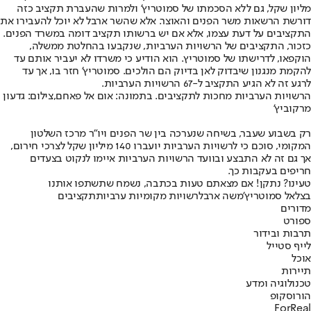
מליון שקל, גם ללא הסכמתו של סמוטריץ' ולמרות שהעברת תקציב כזה
דורשת הרשאות משר הפנים והאוצר. אלא שהשר ארבל לא יוכל להעבירו את
התקציבים על דעת עצמו, אלא אם יש ברשותו תקציב דומה במשרד הפנים.
כזכור, התקציבים של הרשויות הערביות, שנקבעו בהחלטת ממשלה,
הוקפאו, לדרישתו של סמוטריץ. הוא הודיע כי משרדו לא יעביר אותם עד
ל
הקמת מנגנון שיבדוק לאן בדיוק הם הולכים
. סמוטריץ' חזר בו, אך עד
לרגע זה לא הגיע התקציב ל-67 הרשויות הערביות.
הרשויות הערביות מחכות לתקציבים. בתמונה: אום אל פאחם,צילום: גדעון
מרקוביץ'
רק בשבוע שעבר, בשיחה שנערכה בין שר הפנים ויו"ר מרכז השלטון
המקומי, סוכם כי לרשויות הערביות יועברו 140 מיליון שקל לצרכי חירום,
אך גם זה לא התבצע ובוועד הרשויות הערביות איימו לנקוט בצעדים
חריפים בעקבות כך.
טעינו? נתקן! אם מצאתם טעות בכתבה, נשמח שתשתפו אותנו
בצלאל סמוטריץ'
משה ארבל
רשויות מקומיות ערביות
תקציבים
מדורים
ספורט
תרבות ובידור
לייף סטייל
אוכל
תיירות
טכנולוגיה ומדע
הורוסקופ
ForReal