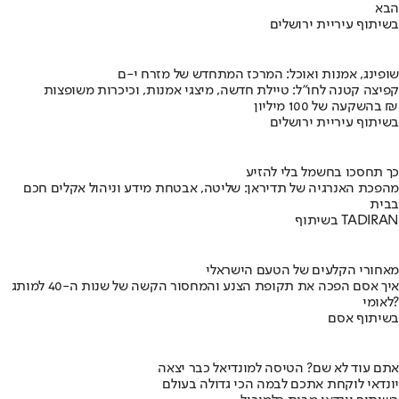
הבא
בשיתוף עיריית ירושלים
שופינג, אמנות ואוכל: המרכז המתחדש של מזרח י-ם
קפיצה קטנה לחו"ל: טיילת חדשה, מיצגי אמנות, וכיכרות משופצות
בהשקעה של 100 מיליון ₪
בשיתוף עיריית ירושלים
כך תחסכו בחשמל בלי להזיע
מהפכת האנרגיה של תדיראן: שליטה, אבטחת מידע וניהול אקלים חכם
בבית
בשיתוף TADIRAN
מאחורי הקלעים של הטעם הישראלי
איך אסם הפכה את תקופת הצנע והמחסור הקשה של שנות ה-40 למותג
לאומי?
בשיתוף אסם
אתם עוד לא שם? הטיסה למונדיאל כבר יצאה
יונדאי לוקחת אתכם לבמה הכי גדולה בעולם