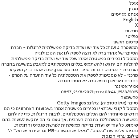
אוכל
מגזין
אנחנו מגייסים
English
X
חדשות
פוליטי
פרסום ראשון
המשטרה טוענת: כל עוד יש ועדת בדיקה ממשלתית לרוגלות - חברת
הסייבר של אהוד ברק לא רוצה לספק לנו את הטכנולוגיה
המפכ"ל ובכירים במשטרה אמרו שכל עוד יש ועדת בדיקה ממשלתית
לרוגלות הם יתקשו להשתמש בכלים הטכנולוגיים למאבק בפשיעה בחברה
הערבית • הסיבה: חברות סייבר כמו פאראגון, שבה אהוד ברק משקיע
מרכזי - לא מסכימות לספק את הטכנולוגיה כל עוד הוועדה על הפרק •
בחברת פאראגון ובמשטרה לא מסרו תגובה
אמיר אטינגר
25/8/2023, 08:44
,עודכן
25/8/2023, 08:57
0
השמעה
סייבר (אילוסטרציה). צילום: Getty Images
המפכ"ל קובי שבתאי ובכירים במשטרה אמרו בשבועות האחרונים כי הם
דורשים שיוחזרו להם הכלים הטכנולוגיים, לרבות הרוגלות, כדי להילחם
בפשיעה המשתוללת בחברה הערבית, אך טענו כי הם יתקשו לעשות בהם
שימוש, כל עוד יש ועדת בדיקה ממשלתית לפרשת פגסוס והרוגלות.
נתניהו על פרשת "פגסוס": "כאילו ישתמשו ב-F35 נגד אזרחי ישראל" \\
צילום: ערוץ הכנסת