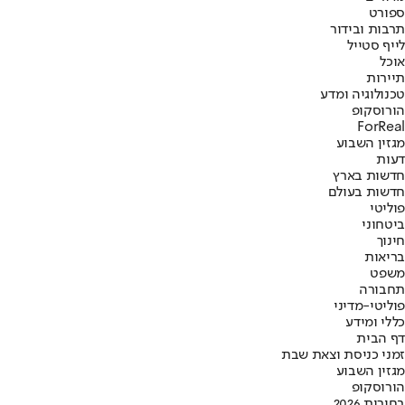
ספורט
תרבות ובידור
לייף סטייל
אוכל
תיירות
טכנולוגיה ומדע
הורוסקופ
ForReal
מגזין השבוע
דעות
חדשות בארץ
חדשות בעולם
פוליטי
ביטחוני
חינוך
בריאות
משפט
תחבורה
פוליטי-מדיני
כללי ומידע
דף הבית
זמני כניסת וצאת שבת
מגזין השבוע
הורוסקופ
בחירות 2026