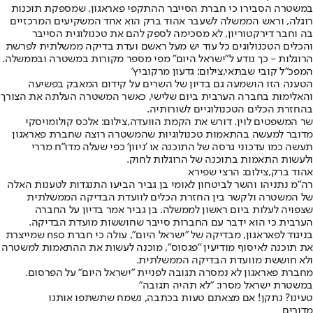
במשטרה הסבירו כי חברת הסייבר ההתקפי פאראגון, שמספקת תוכנות
רוגלה, וראש הממשלה לשעבר אהוד ברק הוא אחד המשקיעים המרכזיים
בה וחבר דירקטוריון, לא מסכימה לספק להם את טכנולוגית הסייבר
והכלים הטכנולוגים כל עוד יש מעל ראשם ועדת בדיקה ממשלתית לפרשת
הרוגלות - כך נודע ל"ישראל היום" מפי מספר מקורות במשטרה ובממשלה.
המפכ"ל קובי שבתאי,צילום: גדעון מרקוביץ'
הטענה הזו הושמעה גם בדיון של השרים על קידום המאבק בפשיעה
והאלימות בחברה הערבית ביום שלישי, כאשר המשטרה העלתה את הצורך
בהחזרת הכלים הטכנולוגיים לשורותיה.
שר המשפטים לוין. דורש את הקמת הוועדה,צילום: אלכס קולומויסקי
מדובר למעשה בהתאמות טכנולוגיות שהמשטרה רוצה שחברת פאראגון
תעשה כמו עדכוני גרסה של התוכנה או 'ניוון' כפי שעלה מדו"ח מררי
ולעשות התאמות בתוכנה של הרוגלות לחוק.
אהוד ברק,צילום: הרצי שפירא
רה"מ נתניהו והשר לביטחון לאומי בן גביר הביעו התנגדות לטענות האלה
של המשטרה ולקשר בין החזרת הכלים לוועדת הבדיקה הממשלתית
שצפויה לעלות ביום ראשון לממשלה. בן גביר אמר בדיון על החברה
הערבית כי הוא ידבר עם החברות סייבר שחוששות מועדת הבדיקה.
בניגוד לפאראגון, מבדיקה של "ישראל היום", עולה כי חברת nso שמייצרת
את תוכנה לאיסוף מודיעין "פגסוס", מוכנה לעשות את ההתאמות למשטרה
ולא חוששת מוועדת הבדיקה הממשלתית.
מחברת פאראגון לא נמסרה תגובה לפניית "ישראל היום" על הפרסום.
במשטרת ישראל מסרו: "לא תהיה תגובה"
טעינו? נתקן! אם מצאתם טעות בכתבה, נשמח שתשתפו אותנו
מדורים