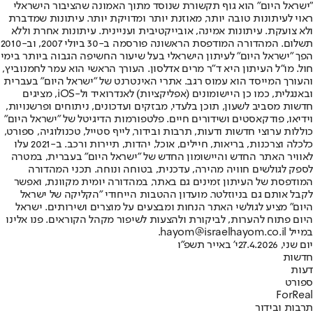
"ישראל היום" הוא גוף תקשורת שנוסד מתוך האמונה שהציבור הישראלי
ראוי לעיתונות טובה יותר, מאוזנת יותר ומדויקת יותר. עיתונות שמדברת
ולא צועקת. עיתונות אמינה, אובייקטיבית ועניינית. עיתונות אחרת וללא
תשלום. המהדורה המודפסת הראשונה פורסמה ב-30 ביולי 2007, וב-2010
הפך "ישראל היום" לעיתון הישראלי בעל שיעור החשיפה הגבוה ביותר בימי
חול. מו"ל העיתון היא ד"ר מרים אדלסון. העורך הראשי הוא עמר לחמנוביץ,
והעורך המייסד הוא עמוס רגב. אתרי האינטרנט של "ישראל היום" בעברית
ובאנגלית, כמו כן היישומונים (אפליקציות) לאנדרואיד ול-iOS, מציגים
חדשות מסביב לשעון, תוכן בלעדי, מבזקים ועדכונים, ניתוחים ופרשנויות,
וידיאו, פודקאסטים ושידורים חיים. פלטפורמות הדיגיטל של "ישראל היום"
כוללות ערוצי חדשות ודעות, תרבות ובידור, לייף סטייל, טכנולוגיה, ספורט,
כלכלה וצרכנות, בריאות, חיילים, אוכל, יהדות, תיירות ורכב. ב-2021 עלו
לאוויר האתר החדש והיישומון החדש של "ישראל היום" בעברית, במטרה
לספק לגולשים חוויה מהירה, עדכנית, בטוחה ונוחה. תכני המהדורה
המודפסת של העיתון זמינים גם באתר, במהדורה יומית מקוונת, ואפשר
לקבל אותם גם בניוזלטר. מועדון ההטבות הייחודי "הקליקה של ישראל
היום" מציע לגולשי האתר הנחות ומבצעים על מוצרים ושירותים. ישראל
היום פתוח להערות, לביקורת ולהצעות לשיפור מקהל הקוראים. פנו אלינו
במייל hayom@israelhayom.co.il.
יום שני, 27.4.2026
י' באייר תשפ"ו
חדשות
דעות
ספורט
ForReal
תרבות ובידור