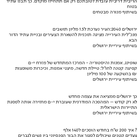
הריבית דריבית עובדת לטובתכם רק אם תתחילו מוקדם. כך תבנו עתיד
בטוח
בשיתוף מנורה מבטחים
ירושלים 2040:העיר נערכת ל1.5 מליון תושבים
מנכ"לית העירייה מציגה תוכנית להשארת הצעירים ובניית עתיד הדור
הבא
בשיתוף עיריית ירושלים
שופינג, אמנות והיסטוריה - המרכז המתחדש של מזרח י-ם
קפיצה קטנה לחו"ל: טיילת חדשה, מיצגי אמנות, וכיכרות משופצות
בהשקעה של 100 מיליון ₪
בשיתוף עיריית ירושלים
כך ירושלים ממציאה את עצמה מחדש
לא רק קודש – המהפכה המודרנית שעוברת י-ם מחזירה אותה לפסגת
התיירות הישראלית
בשיתוף עיריית ירושלים
איך 200 ש"ח בחודש הופכים ל140 אלף ?
צעדים קטנים שיכולים לסגור את הבור הפנסיוני בין נשים לגברים