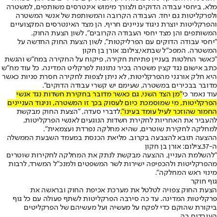
מלא, ביחסי עבודה הדוקים ולצורך מימוש אינטרסים משותפים, למשטרה
ולפרקליטות גם יחד. העבודה הקרובה והמשותפת של אנשי המשטרה
והפרקליטות יוצרת ניגוד עניינים חריף, הן מצד האינטרסים המקצועיים
המשותפים והן מצד יחסי העבודה הקרובים", לשון הצעת החוק.
"יחסי עבודה הדוקים עם הפרליקטות", לשון הצעת החוק החדשה על
המשטרה. המפכ"ל שבתאי,צילום: אורן בן חקון
"כאשר החלטות בעניין פתיחת חקירה, פיקוח על החקירה במח"ש והגשת
כתב אישום נגד קצין משטרה בכיר נתונות לפרקליט המדינה. כל עוד מח"ש
היא חלק אורגני מהפרקליטות, לא ניתן לצפות לחקירה חסרת פניות כאשר
מדובר בבכירים במשטרה, שעימם יש קשרי עבודה הדוקים".
עוד נאמר כי
"מן הצד השני, גם כאשר מדובר בחקירת חשדות נגד אנשי
הפרקליטות, מי שמוסמכת כיום לעסוק בכך זו המשטרה, וניגוד העניינים
החמור שהוזכר לעיל עומד בעינו".
לדברי סעדה, "הצעת החוק מבקשת
להעביר את האחריות לחקירת חשדות הנוגעים לאנשי הפרקליטות,
למחלקה לחקירת שוטרים, שהיא מחלקה נפרדת ועצמאית".
ההצעה תובא להצבעה בקרוב. מליאת הכנסת במעמד השבעת הממשלה
ה-37,צילום: אורן בן חקון
"להשלמת העניין, ההצעה מבקשת לנתק את המחלקה לחקירות שוטרים
מהפרקליטות ולהכפיפה ישירות לשר המשפטים ולמנכ"ל המשרד, לרבות
מינוי ראש המחלקה".
גוף חוקר
הצעת החוק צפויה לטלטל את מערכת אכיפת החוק ובראשה את
פרקליטות המדינה. עד כה סירבה הפרקליטות לשתף פעולה עם כל גוף
ביקורת שהוקם כדי לפקח על מעשיה ועל מעשיהם של הפרקליטים
העובדים בה.