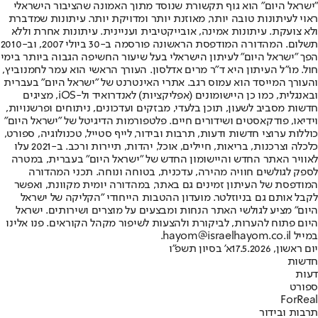
"ישראל היום" הוא גוף תקשורת שנוסד מתוך האמונה שהציבור הישראלי
ראוי לעיתונות טובה יותר, מאוזנת יותר ומדויקת יותר. עיתונות שמדברת
ולא צועקת. עיתונות אמינה, אובייקטיבית ועניינית. עיתונות אחרת וללא
תשלום. המהדורה המודפסת הראשונה פורסמה ב-30 ביולי 2007, וב-2010
הפך "ישראל היום" לעיתון הישראלי בעל שיעור החשיפה הגבוה ביותר בימי
חול. מו"ל העיתון היא ד"ר מרים אדלסון. העורך הראשי הוא עמר לחמנוביץ,
והעורך המייסד הוא עמוס רגב. אתרי האינטרנט של "ישראל היום" בעברית
ובאנגלית, כמו כן היישומונים (אפליקציות) לאנדרואיד ול-iOS, מציגים
חדשות מסביב לשעון, תוכן בלעדי, מבזקים ועדכונים, ניתוחים ופרשנויות,
וידיאו, פודקאסטים ושידורים חיים. פלטפורמות הדיגיטל של "ישראל היום"
כוללות ערוצי חדשות ודעות, תרבות ובידור, לייף סטייל, טכנולוגיה, ספורט,
כלכלה וצרכנות, בריאות, חיילים, אוכל, יהדות, תיירות ורכב. ב-2021 עלו
לאוויר האתר החדש והיישומון החדש של "ישראל היום" בעברית, במטרה
לספק לגולשים חוויה מהירה, עדכנית, בטוחה ונוחה. תכני המהדורה
המודפסת של העיתון זמינים גם באתר, במהדורה יומית מקוונת, ואפשר
לקבל אותם גם בניוזלטר. מועדון ההטבות הייחודי "הקליקה של ישראל
היום" מציע לגולשי האתר הנחות ומבצעים על מוצרים ושירותים. ישראל
היום פתוח להערות, לביקורת ולהצעות לשיפור מקהל הקוראים. פנו אלינו
במייל hayom@israelhayom.co.il.
יום ראשון, 17.5.2026
א' בסיון תשפ"ו
חדשות
דעות
ספורט
ForReal
תרבות ובידור