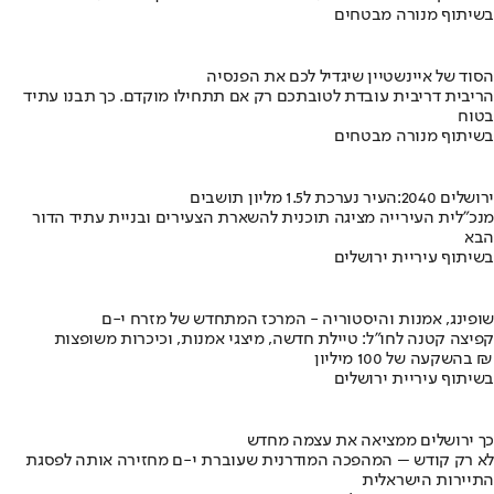
בשיתוף מנורה מבטחים
הסוד של איינשטיין שיגדיל לכם את הפנסיה
הריבית דריבית עובדת לטובתכם רק אם תתחילו מוקדם. כך תבנו עתיד
בטוח
בשיתוף מנורה מבטחים
ירושלים 2040:העיר נערכת ל1.5 מליון תושבים
מנכ"לית העירייה מציגה תוכנית להשארת הצעירים ובניית עתיד הדור
הבא
בשיתוף עיריית ירושלים
שופינג, אמנות והיסטוריה - המרכז המתחדש של מזרח י-ם
קפיצה קטנה לחו"ל: טיילת חדשה, מיצגי אמנות, וכיכרות משופצות
בהשקעה של 100 מיליון ₪
בשיתוף עיריית ירושלים
כך ירושלים ממציאה את עצמה מחדש
לא רק קודש – המהפכה המודרנית שעוברת י-ם מחזירה אותה לפסגת
התיירות הישראלית