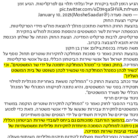
הגיע הזמן לגוף ביקורת יעיל ובלתי תלוי גם לפרקליטות. הגיע זמן
משילות.
pic.twitter.com/6D39qaSHVA
— משה סעדה (@MosheSaada1)
January 10, 2023
עיקרי הצעת החוק
בהצעת החוק החדשה מתוכנן מהלך להוצאת מח"ש מידי הפרקליטות,
הכפפתה ישירות לשר המשפטים והוספת סמכות למח"ש בחקירת
פרקליטים, לרבות פרקליט המדינה. הצעת החוק הונחה על שולחן הכנסת
והיא תובא להצבעה בקרוב.
משה סעדה בכנסת,צילום: אורן בן חקון
בהצעת החוק נאמר כי סמכות המחלקה לחקירות שוטרים תחול, נוסף על
משטרת ישראל ועל אנשי שירות הביטחון הכללי, גם על אנשי פרקליטות
המדינה.
בחוק נאמר כי "מנהל המחלקה יתמנה על ידי שר המשפטים", וכי
"כשיר לכהן כמנהל המחלקה מי שכשיר לכהן כשופט של בית המשפט
העליון".
עוד נכתב בהצעת החוק כי "המחלקה נושאת באחריות מנהלית למילוי
תפקידה בפני שר המשפטים, והיא נתונה לפיקוחו המנהלי של המנהל
הכללי של משרד המשפטים".
ניגוד עניינים חריף
בדברי ההסבר לחוק נאמר כי "המחלקה לחקירת שוטרים הוקמה במשרד
המשפטים לחקירת עבירות שנעשו על ידי אנשי משטרה, וזאת כדי למנוע
ניגוד עניינים של חקירת חשודים על ידי הגופים שהם משתייכים
אליהם.
בהמשך הורחבה סמכותם גם ביחס לעובדי שירות הביטחון הכללי,
וכן ניתנה למחלקה הסמכה מיוחדת לחקירות פליליות ומשמעתיות של
עובדי נציבות שירות המדינה.
"המשטרה והפרקליטות פועלות לקידום תיקים פליליים בשיתוף פעולה