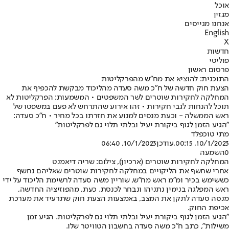
אוכל
מגזין
אנחנו מגייסים
English
X
חדשות
פוליטי
פרסום ראשון
התוכנית: להוציא את מח"ש מהפרקליטות
הצעת חוק חדשה של ח"כ משה סעדה מהליכוד מבקשת להכפיף את
המחלקה לחקירות שוטרים לשר המשפטים • המשמעות: הפרקליטות לא
תוכל להנחות לגבי חקירות • זהו אירוע שהתרחש לא פעם במשפטו של
ראש הממשלה - וכעת מנסים למנוע את חזרתו בכל מחיר • ח"כ סעדה:
"הגיע הזמן לגוף ביקורת יעיל ובלתי תלוי גם לפרקליטות"
מתי טוכפלד
10/1/2023, 00:15
,עודכן
10/1/2023, 06:40
0
השמעה
המחלקה לחקירות שוטרים (ארכיון), צילום: שריה דיאמנט
אחרי שחשף את הליקויים במחלקה לחקירות שוטרים שאליהם נחשף
כששימש בכיר ומ"מ ראש מח"ש, שוריין משה סעדה לרשימת הליכוד על ידי
ראש המפלגה בנימין נתניהו ונבחר לכנסת. כעת, מהפוזיציה החדשה,
מנסה סעדה לתקן את המצב, באמצעות הצעת חוק שתרעיד את מערכת
אכיפת החוק.
"הגיע הזמן לגוף ביקורת יעיל ובלתי תלוי גם לפרקליטות. הגיע זמן
משילות", כתב ח"כ משה סעדה בחשבון הטוויטר שלו.