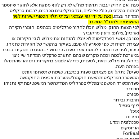
כעת, אם החוק יעבור, תהפוך מח"ש לא רק לגוף מפקח אלא לחוקר שיוסמך
לפתוח בהליכים, כולל פליליים, נגד פרקליטים מכהנים, לרבות פרקליט
המדינה עצמו,
וזאת על ידי גוף עצמאי ובלתי תלוי הכפוף ישירות לשר
המשפטים ולמנכ"ל המשרד.
לפי הצעת החוק, מח"ש יוכלו לחקור פרקליטים מכהנים. חומרי חקירה
(ארכיון),צילום: גדעון מרקוביץ
כמו כן, אנשי הפרקליטות לא יוכלו להנחות את מח"ש לגבי חקירות או
עצירת חקירות, כפי שאירע לא פעם, בעיקר בהקשר של חקירות נתניהו.
כזכור, לפני שהתמודד לכנסת אמר סעדה כי נחשף במסגרת תפקידו כבכיר
במערכת לכמה וכמה מקרים שבהם התערב פרקליט המדינה שי ניצן
בהחלטות מח"ש, וזאת, לטענתו, כדי לא לפגוע בחקירות נתניהו שהתנהלו
באותה העת.
טעינו? נתקן! אם מצאתם טעות בכתבה, נשמח שתשתפו אותנו
המשטרה
הפרקליטות
הצעת חוק
מח"ש
מערכת אכיפת החוק
משה
סעדה
משרד המשפטים
פלילים
פרקליט המדינה
שר המשפטים
תיקי נתניהו
מדורים
ספורט
תרבות ובידור
לייף סטייל
אוכל
תיירות
טכנולוגיה ומדע
הורוסקופ
ForReal