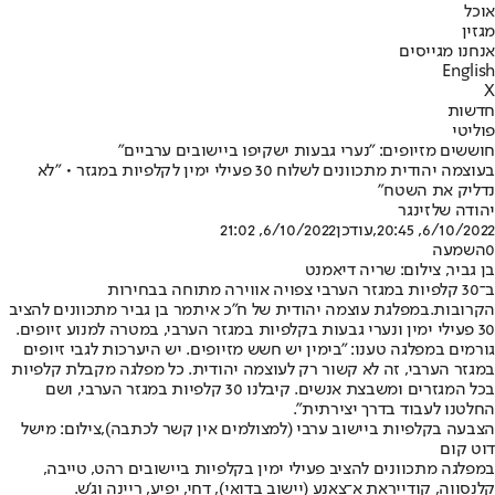
אוכל
מגזין
אנחנו מגייסים
English
X
חדשות
פוליטי
חוששים מזיופים: "נערי גבעות ישקיפו ביישובים ערביים"
בעוצמה יהודית מתכוונים לשלוח 30 פעילי ימין לקלפיות במגזר • "לא
נדליק את השטח"
יהודה שלזינגר
6/10/2022, 20:45
,עודכן
6/10/2022, 21:02
0
השמעה
בן גביר, צילום: שריה דיאמנט
ב־30 קלפיות במגזר הערבי צפויה אווירה מתוחה בבחירות
הקרובות.
במפלגת עוצמה יהודית של ח"כ איתמר בן גביר מתכוונים להציב
30 פעילי ימין ונערי גבעות בקלפיות במגזר הערבי, במטרה למנוע זיופים.
גורמים במפלגה טענו: "בימין יש חשש מזיופים. יש היערכות לגבי זיופים
במגזר הערבי, זה לא קשור רק לעוצמה יהודית. כל מפלגה מקבלת קלפיות
בכל המגזרים ומשבצת אנשים. קיבלנו 30 קלפיות במגזר הערבי, ושם
החלטנו לעבוד בדרך יצירתית".
הצבעה בקלפיות ביישוב ערבי (למצולמים אין קשר לכתבה),צילום: מישל
דוט קום
במפלגה מתכוונים להציב פעילי ימין בקלפיות ביישובים רהט, טייבה,
קלנסווה, קודייראת א־צאנע (יישוב בדואי), דחי, יפיע, ריינה וג'ש.