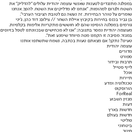
במפלגה מתנגדים לטענות שאנשי עוצמה יהודית עלולים "להדליק" את
השטח ולגרום למהומות. "אנחנו לא מדליקים את השטח. להפך, אנחנו
שומרים על טוהר הבחירות. זה נעשה גם לטובת הציבור הערבי".
בן גביר בכנס בחירות בקיבוץ איילת השחר // צילום: דוד כהן, ג'יני
גורמים במפלגה הוסיפו שהם לא חוששים מתקריות אלימות בקלפיות.
מעוצמה יהודית נמסר בתגובה: "אנו לא מכחישים שבכוונתנו לטפל בזיופים
במגזר. מסיבה זו הקמנו מטה מיוחד שימנע זאת".
טעינו? נתקן! אם מצאתם טעות בכתבה, נשמח שתשתפו אותנו
עוצמה יהודית
מדורים
ספורט
תרבות ובידור
לייף סטייל
אוכל
תיירות
טכנולוגיה ומדע
הורוסקופ
ForReal
מגזין השבוע
דעות
חדשות בארץ
חדשות בעולם
פוליטי
ביטחוני
חינוך