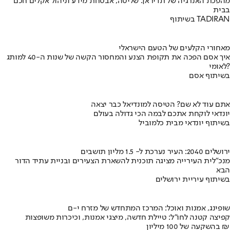
מהפכת האנרגיה של תדיראן: שליטה, אבטחת מידע וניהול אקלים חכם
בבית
בשיתוף TADIRAN
מאחורי הקלעים של הטעם הישראלי
איך אסם הפכה את תקופת הצנע והמחסור הקשה של שנות ה-40 למותג
לאומי?
בשיתוף אסם
אתם עוד לא שם? הטיסה למונדיאל כבר יצאה
יונדאי לוקחת אתכם לבמה הכי גדולה בעולם
בשיתוף יונדאי מבית כלמוביל
ירושלים 2040: העיר נערכת ל- 1.5 מליון תושבים
מנכ"לית העירייה מציגה תוכנית להשארת הצעירים ובניית עתיד הדור
הבא
בשיתוף עיריית ירושלים
שופינג, אמנות ואוכל: המרכז המתחדש של מזרח י-ם
קפיצה קטנה לחו"ל: טיילת חדשה, מיצגי אמנות, וכיכרות משופצות
בהשקעה של 100 מיליון ₪