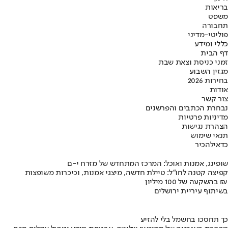
בריאות
משפט
תחבורה
פוליטי-מדיני
כללי ומידע
דף הבית
זמני כניסת וצאת שבת
מגזין השבוע
בחירות 2026
אודות
צור קשר
נבחרת הכתבים והפרשנים
מדיניות פרטיות
הצהרת נגישות
תנאי שימוש
כדאי
להכיר
שופינג, אמנות ואוכל: המרכז המתחדש של מזרח י-ם
קפיצה קטנה לחו"ל: טיילת חדשה, מיצגי אמנות, וכיכרות משופצות
בהשקעה של 100 מיליון ₪
בשיתוף עיריית ירושלים
כך תחסכו בחשמל בלי להזיע