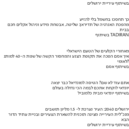
בשיתוף עיריית ירושלים
כך תחסכו בחשמל בלי להזיע
מהפכת האנרגיה של תדיראן: שליטה, אבטחת מידע וניהול אקלים חכם
בבית
בשיתוף TADIRAN
מאחורי הקלעים של הטעם הישראלי
איך אסם הפכה את תקופת הצנע והמחסור הקשה של שנות ה-40 למותג
לאומי?
בשיתוף אסם
אתם עוד לא שם? הטיסה למונדיאל כבר יצאה
יונדאי לוקחת אתכם לבמה הכי גדולה בעולם
בשיתוף יונדאי מבית כלמוביל
ירושלים 2040: העיר נערכת ל- 1.5 מליון תושבים
מנכ"לית העירייה מציגה תוכנית להשארת הצעירים ובניית עתיד הדור
הבא
בשיתוף עיריית ירושלים