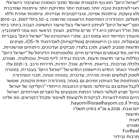
"ישראל היום" הוא גוף תקשורת שנוסד מתוך האמונה שהציבור הישראלי
ראוי לעיתונות טובה יותר, מאוזנת יותר ומדויקת יותר. עיתונות שמדברת
ולא צועקת. עיתונות אמינה, אובייקטיבית ועניינית. עיתונות אחרת וללא
תשלום. המהדורה המודפסת הראשונה פורסמה ב-30 ביולי 2007, וב-2010
הפך "ישראל היום" לעיתון הישראלי בעל שיעור החשיפה הגבוה ביותר בימי
חול. מו"ל העיתון היא ד"ר מרים אדלסון. העורך הראשי הוא עמר לחמנוביץ,
והעורך המייסד הוא עמוס רגב. אתרי האינטרנט של "ישראל היום" בעברית
ובאנגלית, כמו כן היישומונים (אפליקציות) לאנדרואיד ול-iOS, מציגים
חדשות מסביב לשעון, תוכן בלעדי, מבזקים ועדכונים, ניתוחים ופרשנויות,
וידיאו, פודקאסטים ושידורים חיים. פלטפורמות הדיגיטל של "ישראל היום"
כוללות ערוצי חדשות ודעות, תרבות ובידור, לייף סטייל, טכנולוגיה, ספורט,
כלכלה וצרכנות, בריאות, חיילים, אוכל, יהדות, תיירות ורכב. ב-2021 עלו
לאוויר האתר החדש והיישומון החדש של "ישראל היום" בעברית, במטרה
לספק לגולשים חוויה מהירה, עדכנית, בטוחה ונוחה. תכני המהדורה
המודפסת של העיתון זמינים גם באתר, במהדורה יומית מקוונת, ואפשר
לקבל אותם גם בניוזלטר. מועדון ההטבות הייחודי "הקליקה של ישראל
היום" מציע לגולשי האתר הנחות ומבצעים על מוצרים ושירותים. ישראל
היום פתוח להערות, לביקורת ולהצעות לשיפור מקהל הקוראים. פנו אלינו
במייל hayom@israelhayom.co.il.
יום שבת, 6.6.2026
כ"א בסיון תשפ"ו
חדשות
דעות
ספורט
ForReal
תרבות ובידור