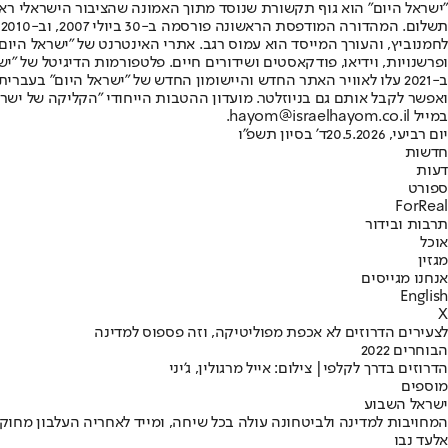
"ישראל היום" הוא גוף תקשורת שנוסד מתוך האמונה שהציבור הישראלי ראוי 
ת
ופרשנויות, וידיאו, פודקאסטים ושידורים חיים. פלטפורמות הדיגיטל של "ישרא
ב-2021 עלו לאוויר האתר החדש והיישומון החדש של "ישראל היום" בע
ואפשר לקבל אותם גם בניוזלטר. מועדון ההטבות הייחודי "הקליקה של ישרא
במייל hayom@israelhayom.co.il.
יום רביעי, 20.5.2026
ד' בסיון תשפ"ו
חדשות
דעות
ספורט
ForReal
תרבות ובידור
אוכל
מגזין
אנחנו מגייסים
English
X
לצעירים הדרוזים לא אכפת מפוליטיקה, וזה פספוס למדינה
הבוחרים 2022
הדרוזים בדרך לקלפי| צילום: אייל מרגולין, ג'יני
מוספים
ישראל השבוע
המחויבות למדינה ולביטחונה עולה בכל שיחה, ומייד לאחריה העלבון מחוק
אלעד נבו