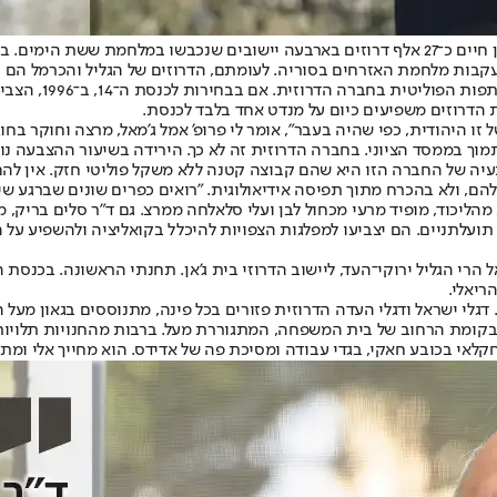
בישראל חיים כיום כ־149 אלף דרוזים, רובם ילידי הגליל והכרמל. בצפון הגולן חיים כ־27 אלף דרוזים 
בות מלחמת האזרחים בסוריה. לעומתם, הדרוזים של הגליל והכרמל הם ילי
זו היהודית, כפי שהיה בעבר", אומר לי פרופ' אמל ג'מאל, מרצה וחוקר ב
מוך בממסד הציוני. בחברה הדרוזית זה לא כך. הירידה בשיעור ההצבעה נ
 של החברה הזו היא שהם קבוצה קטנה ללא משקל פוליטי חזק. אין להם ל
הם, ולא בהכרח מתוך תפיסה אידיאולוגית. "רואים כפרים שונים שברגע 
א מהליכוד, מופיד מרעי מכחול לבן ועלי סלאלחה ממרצ. גם ד"ר סלים ברי
תועלתניים. הם יצביעו למפלגות הצפויות להיכלל בקואליציה ולהשפיע על ה
אל הרי הגליל ירוקי־העד, ליישוב הדרוזי בית ג'אן. תחנתי הראשונה. בכנס
ריאלי.
מת הרחוב של בית המשפחה, המתגוררת מעל. ברבות מהחנויות תלויות תמ
אי בכובע חאקי, בגדי עבודה ומסיכת פה של אדידס. הוא מחייך אלי ומתענ