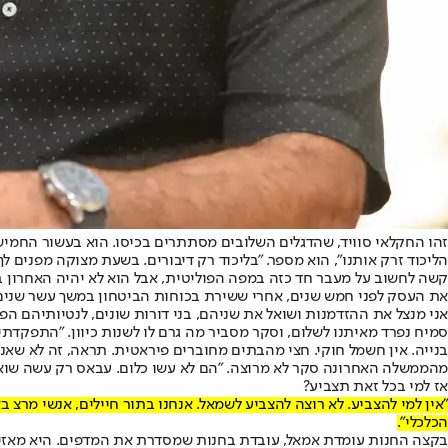
זהו החקלאי סוויד, שהדגלים השלובים מסתתרים בכיסו. הוא בעשור החמישי לח
הליכוד זרק אותנו", הוא מספר. "בליכוד רק דיבורים. בשעת מצוקה מפנים לך 
את העסק לפני חמש שנים, אחרי ששירת בכוחות הביטחון במשך עשר שנים כקצין בצה
אני מנצל את ההזדמנות ושואל את שניהם, בני דורות שונים, לנטיותיהם הפולי
סמיח נפרד מאיתנו לשלום, וסקר מסביר מה גרם לו לשנות כיוון. "התפקדתי ל
בנייה. אין חשמל חוקי. חצי מהבתים מחוברים פיראטית. תראה, זה לא שאני מ
מהממשלה האחרונה סקר לא מרוצה. "הם לא עשו כלום. עבאס רק עשה שואו,
אז למי בכל זאת תצביע?
"אין למי להצביע. לא רוצה להצביע לשמאל. אנחנו בתור חיילים, אנשי מרצ ב
הכלכלי".
בקצה החנות עומדת אמאל, עובדת בחנות שמסדרת את המדפים. היא מאזינה 