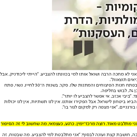
י לא מחכה הרבה ושואל אותו למי בכוונתו להצביע. "הייתי ליכודניק, אבל
יאים תוצאות".
קשה לחשוב על מעבר חד כזה במפה הפוליטית, אבל הוא לא יהיה האחרון בביקור הזה - אם כי לא תמיד באותו הכיוון. בקצה הרחוב עומד סקר חמוד בפתח חנות הפיצוחים והמתנות שלו. סקר, בשנות ה־30 לחייו, נשוי, פתח
ה.
 "ביבי אכזב, אי אפשר להצביע לו יותר".
א ביטחון לישראל. אבל הפקירו אותנו. אין לנו תשתיות, אין לנו יכולות
רגניים, "אני מצפה רק למקום לגור בו".
אני מתלבט מאוד. רוצה מרכז־ימין. כרגע, כעצמאי, מה שחשוב לי זה הסיפור
ה, חושבת קצת ועונה לבסוף: "אני מתלבטת למי להצביע. מה שבטוח, זה