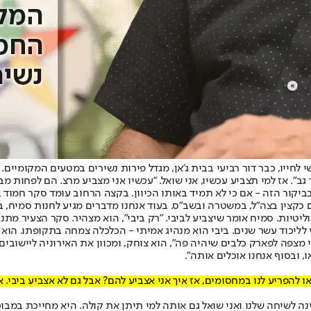
ייו, כבר דור רביעי בבית ג'אן, מגדל פירות נשירים במטעים המקומיים. אנ
גב". אז למי תצביע עכשיו, אני שואל. "עכשיו אני מצביע מרצ. הם לפחות מב
"ל, במשטרה ובשב"ס. בעוד אנחנו מדברים מגיע לחנות סמיח, בן 74, לבוש בחליפ
טיות. סמיח אומר שיצביע לביבי. "רק ביבי", הוא מצהיר. סקר הצעיר מתנגד.
ליכוד עשר שנים. ביבי הוא מנהיג אמיתי - הכלכלה צמחה בתקופתו. הוא הבי
צפה לפארק כלבים שיהיה פה", הוא צוחק, ומכוון את האירוניה ליישובים בו
 ובסוף אנחנו אוכלים אותה".
או להפריע לנו במחסומים, אז איך אני אצביע להם? אבל גם לא אצביע ביבי. 
לשיחה שלנו ואני שואל גם אותה למי תיתן את קולה. היא מחייכת במבוכ