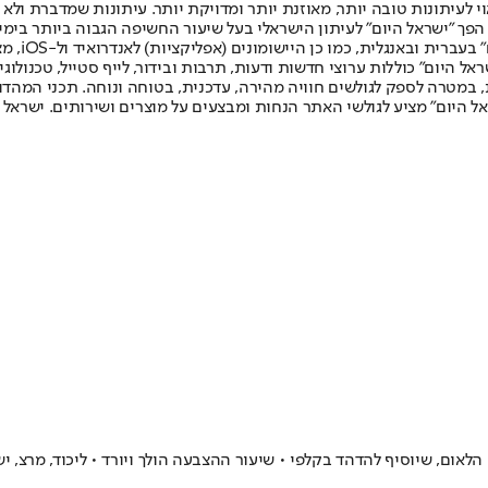
לעיתונות טובה יותר, מאוזנת יותר ומדויקת יותר. עיתונות שמדברת ולא צ
שלום. המהדורה המודפסת הראשונה פורסמה ב-30 ביולי 2007, וב-2010 הפך "ישראל היום" לעיתון הישראלי בעל שי
לחמנוביץ,
ל היום" כוללות ערוצי חדשות ודעות, תרבות ובידור, לייף סטייל, טכנולוגיה
ברית, במטרה לספק לגולשים חוויה מהירה, עדכנית, בטוחה ונוחה. תכני המה
ל היום" מציע לגולשי האתר הנחות ומבצעים על מוצרים ושירותים. ישראל 
 הלאום, שיוסיף להדהד בקלפי • שיעור ההצבעה הולך ויורד • ליכוד, מרצ