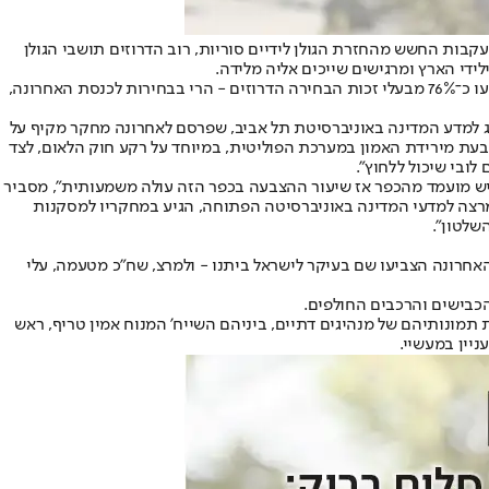
בארבעה יישובים שנכבשו במלחמת ששת הימים. בעקבות החשש מהחזרת הגולן לידיים סוריות, רוב הדרוזים תושבי הגולן
די הארץ ומרגישים שייכים אליה מלידה.
הנתון המרכזי שצריך לצאת איתו לדרך הוא הירידה התלולה בשיעור ההשתתפות הפוליטית בחברה הדרוזית. אם בבחירות לכנסת ה־14, ב־1996, הצביעו כ־76% מבעלי זכות הבחירה הדרוזים - הרי בבחירות לכנסת האחרונה,
חוג למדע המדינה באוניברסיטת תל אביב, שפרסם לאחרונה מחקר מקיף על
ובעת מירידת האמון במערכת הפוליטית, במיוחד על רקע חוק הלאום, לצד
ובי שיכול ללחוץ".
שיש מועמד מהכפר אז שיעור ההצבעה בכפר הזה עולה משמעותית", מסביר
ק, מרצה למדעי המדינה באוניברסיטה הפתוחה, הגיע במחקריו למסקנות
שלטון".
ת האחרונה הצביעו שם בעיקר לישראל ביתנו - ולמרצ, שח"כ מטעמה, עלי
ונותיהם של מנהיגים דתיים, ביניהם השייח' המנוח אמין טריף, ראש
יין במעשיי.