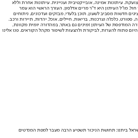
ועקת. עיתונות אמינה, אובייקטיבית ועניינית. עיתונות אחרת וללא
עור החשיפה הגבוה ביותר בימי חול. מו"ל העיתון היא ד"ר מרים אדלסון. העורך הראשי הוא עמר
 והעורך המייסד הוא עמוס רגב. אתרי האינטרנט של "ישראל היום" בעברית ובאנגלית, כמו כן היישומונים (אפליקציות) לאנדרואיד ול-iOS, מציגים חדשות מסביב לשעון, תוכן בלעדי, מבזקים ועדכונים, ניתוחים
, ספורט, כלכלה וצרכנות, בריאות, חיילים, אוכל, יהדות, תיירות ורכב.
דורה המודפסת של העיתון זמינים גם באתר, במהדורה יומית מקוונת,
היום פתוח להערות, לביקורת ולהצעות לשיפור מקהל הקוראים. פנו אלינו
, ישראל ביתנו: תחושת הניכור תשפיע הרבה מעבר למפת המנדטים