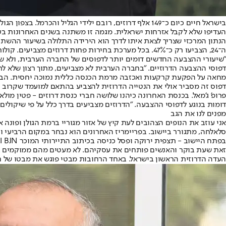
העדיפו שלא לקבל אזרחות ישראלית. מגמה זו משתנה בשנים האחרונות בעק
ה־24, הצביעו רק כ־47%. בכל מערכת בחירות פחות דרוזים מצביעים. קולות הדרוזים משפיעים כיום על מנדט אחד בלבד לכנסת.
"שיעורי ההצבעה החדשים דומים יותר לדפוסים של החברה הערבית, ולא של 
דפוסי ההצבעה הדרוזיים. "בחברה הערבית לא מצביעים, מתוך רצון שלא לת
מחאה על הפקעת קרקעות ואכזבה מרמת הכנסה כללית נמוכה יחסית. הבעיה
דפוס זה מסביר אולי את הנטייה הדרוזית להצביע בהתאם למועמד שקרוב ל
פרופ' ג'מאל. בכנסת האחרונה כיהנו שלושה חברי כנסת דרוזים - פטין מול
דומות בנוגע לדפוסי ההצבעה. "הדרוזים מצביעים בדרך כלל על פי שיקולים 
מפנים לנו את הגב
אני עוזב את הנופים הצהובים לעת קיץ של אזור מגוריי ברמת הגולן ופונה 
סלאלחה, מתגורר ביישוב. בפריימריז האחרונים הוא נבחר במקום הרביעי וה
בפתח היישוב - תצפית ירוקה ופסל כניסה בכיתוב התיירותי המוכר I BJN. דגלי ישראל ודגלי העדה הדרוזית פזורים בכל פינה, מתנוססים בגאון מעל הכבישים והרכבים החולפים.
זאת שעת בוקר והאנשים פותחים את עסקיהם. לא מעטים מהם ממוקמים בקו
העדה הדרוזית הראשון בישראל. באחד הרחובות מבטי פוגש את מבטו של חקל