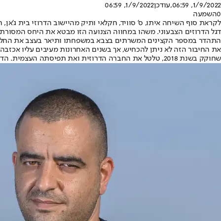
1/9/2022, 06:59
,עודכן
1/9/2022, 06:59
0
השמעה
לקראת סוף השיחה איתו, ס' סוויד, חקלאי ותיק מהיישוב הדרוזי בית ג'אן,
דגל הדרוזים הצבעוני. משהו במחווה הצנועה הזו מבטא את היחס המסורתי
התהדר במספר הקצינים המשרתים בצבא במשפחתו ותיאר בעצב את החללי
את החיבור הזה לא ניתן להכחיש, אך בשנים האחרונות מעיבים עליו אכזבה
שחוקק בשנת 2018, טלטל את החברה הדרוזית ואת תפיסתה העצמית. הדיו נשמעו, וצפויים עוד להישמע, גם בקלפי.