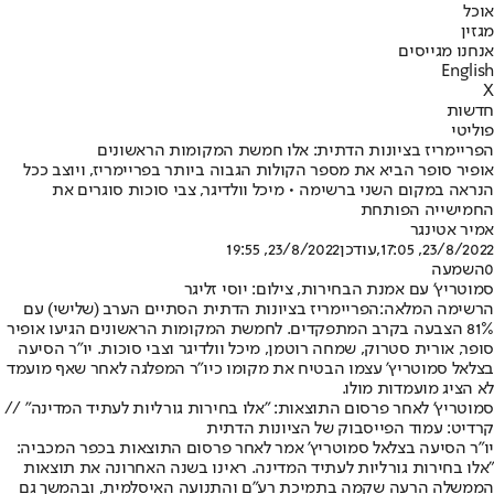
אוכל
מגזין
אנחנו מגייסים
English
X
חדשות
פוליטי
הפריימריז בציונות הדתית: אלו חמשת המקומות הראשונים
אופיר סופר הביא את מספר הקולות הגבוה ביותר בפריימריז, ויוצב ככל
הנראה במקום השני ברשימה • מיכל וולדיגר, צבי סוכות סוגרים את
החמישייה הפותחת
אמיר אטינגר
23/8/2022, 17:05
,עודכן
23/8/2022, 19:55
0
השמעה
סמוטריץ' עם אמנת הבחירות, צילום: יוסי זליגר
הרשימה המלאה:
הפריימריז בציונות הדתית הסתיים הערב (שלישי) עם
81% הצבעה בקרב המתפקדים. לחמשת המקומות הראשונים הגיעו אופיר
סופר, אורית סטרוק, שמחה רוטמן, מיכל וולדיגר וצבי סוכות. יו"ר הסיעה
בצלאל סמוטריץ' עצמו הבטיח את מקומו כיו"ר המפלגה לאחר שאף מועמד
לא הציג מועמדות מולו.
סמוטריץ' לאחר פרסום התוצאות: "אלו בחירות גורליות לעתיד המדינה" //
קרדיט: עמוד הפייסבוק של הציונות הדתית
יו"ר הסיעה בצלאל סמוטריץ' אמר לאחר פרסום התוצאות בכפר המכביה:
"אלו בחירות גורליות לעתיד המדינה. ראינו בשנה האחרונה את תוצאות
הממשלה הרעה שקמה בתמיכת רע"ם והתנועה האיסלמית, ובהמשך גם