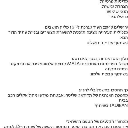
מדיניות פרטיות
הצהרת נגישות
תנאי שימוש
כדאי
להכיר
ירושלים 2040: העיר נערכת ל- 1.5 מליון תושבים
מנכ"לית העירייה מציגה תוכנית להשארת הצעירים ובניית עתיד הדור
הבא
בשיתוף עיריית ירושלים
חלון ההזדמנויות בכפר גנים נסגר
קבוצת אלמוג מציגה את פרויקט MALA: מגדלי הפרימיום האחרונים
בפתח תקווה
בשיתוף קבוצת אלמוג
כך תחסכו בחשמל בלי להזיע
מהפכת האנרגיה של תדיראן: שליטה, אבטחת מידע וניהול אקלים חכם
בבית
בשיתוף TADIRAN
מאחורי הקלעים של הטעם הישראלי
איך אסם הפכה את תקופת הצנע והמחסור הקשה של שנות ה-40 למותג