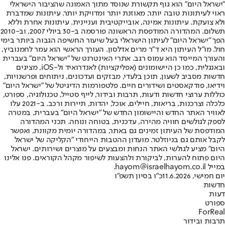
"ישראל היום" הוא גוף תקשורת שנוסד מתוך האמונה שהציבור הישראלי
ראוי לעיתונות טובה יותר, מאוזנת יותר ומדויקת יותר. עיתונות שמדברת
ולא צועקת. עיתונות אמינה, אובייקטיבית ועניינית. עיתונות אחרת וללא
תשלום. המהדורה המודפסת הראשונה פורסמה ב-30 ביולי 2007, וב-2010
הפך "ישראל היום" לעיתון הישראלי בעל שיעור החשיפה הגבוה ביותר בימי
חול. מו"ל העיתון היא ד"ר מרים אדלסון. העורך הראשי הוא עמר לחמנוביץ,
והעורך המייסד הוא עמוס רגב. אתרי האינטרנט של "ישראל היום" בעברית
ובאנגלית, כמו כן היישומונים (אפליקציות) לאנדרואיד ול-iOS, מציגים
חדשות מסביב לשעון, תוכן בלעדי, מבזקים ועדכונים, ניתוחים ופרשנויות,
וידיאו, פודקאסטים ושידורים חיים. פלטפורמות הדיגיטל של "ישראל היום"
כוללות ערוצי חדשות ודעות, תרבות ובידור, לייף סטייל, טכנולוגיה, ספורט,
כלכלה וצרכנות, בריאות, חיילים, אוכל, יהדות, תיירות ורכב. ב-2021 עלו
לאוויר האתר החדש והיישומון החדש של "ישראל היום" בעברית, במטרה
לספק לגולשים חוויה מהירה, עדכנית, בטוחה ונוחה. תכני המהדורה
המודפסת של העיתון זמינים גם באתר, במהדורה יומית מקוונת, ואפשר
לקבל אותם גם בניוזלטר. מועדון ההטבות הייחודי "הקליקה של ישראל
היום" מציע לגולשי האתר הנחות ומבצעים על מוצרים ושירותים. ישראל
היום פתוח להערות, לביקורת ולהצעות לשיפור מקהל הקוראים. פנו אלינו
במייל hayom@israelhayom.co.il.
יום חמישי, 11.6.2026
כ"ו בסיון תשפ"ו
חדשות
דעות
ספורט
ForReal
תרבות ובידור