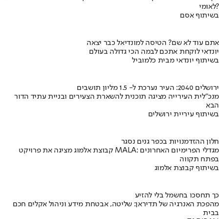
לאומי?
בשיתוף אסם
אתם עוד לא שם? הטיסה למונדיאל כבר יצאה
יונדאי לוקחת אתכם לבמה הכי גדולה בעולם
בשיתוף יונדאי מבית כלמוביל
ירושלים 2040: העיר נערכת ל- 1.5 מליון תושבים
מנכ"לית העירייה מציגה תוכנית להשארת הצעירים ובניית עתיד הדור
הבא
בשיתוף עיריית ירושלים
חלון ההזדמנויות בכפר גנים נסגר
קבוצת אלמוג מציגה את פרויקט MALA: מגדלי הפרימיום האחרונים
בפתח תקווה
בשיתוף קבוצת אלמוג
כך תחסכו בחשמל בלי להזיע
מהפכת האנרגיה של תדיראן: שליטה, אבטחת מידע וניהול אקלים חכם
בבית