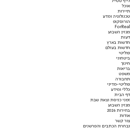
לייף סטייל
אוכל
תיירות
טכנולוגיה ומדע
הורוסקופ
ForReal
מגזין השבוע
דעות
חדשות בארץ
חדשות בעולם
פוליטי
ביטחוני
חינוך
בריאות
משפט
תחבורה
פוליטי-מדיני
כללי ומידע
דף הבית
זמני כניסת וצאת שבת
מגזין השבוע
בחירות 2026
אודות
צור קשר
נבחרת הכתבים והפרשנים