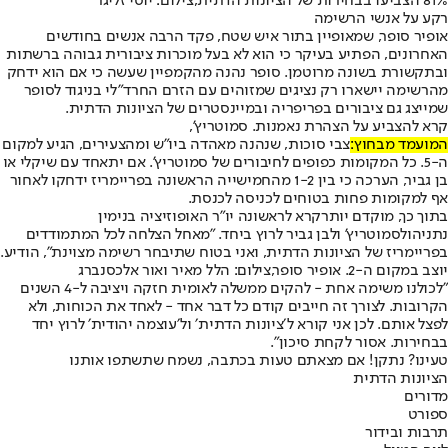
81% הצביעו בבחירות של הציונות הדתית,צילום: יוסי זליגר
רקע על אנשי הרשימה
אופיר סופר, שמאופיין בתור איש שטח, פקד הרבה אנשים בחודשים
האחרונים, הפתיע בעיקר כי הוא לא בעל מוכרות ציבורית גבוהה ברשתות
ובתקשורת בשונה מרוטמן. סופר נהנה מהקמפיין שעשה כי אם הוא ידחק
מהרשימה יישארו רק נציגים שמזוהים עם הזרם החרד"לי בניגוד לסופר
שמייצג גם ציבורים בפריפריה ובמיינסטרים של הציונות הדתית.
קרא להצביע על הצהרת נאמנות. סמוטריץ',
המועמד מבחוץ:
צבי סוכות, שנהנה מאהדה ביו"ש ומהצעירים, הגיע למקום
ה-5. כל המקומות כפופים לחיבורים של סמוטריץ'. אם יתאחד עם שיקלי או
בן גביר, הערכה כי בין 1-2 מהחמישייה הראשונה בפריימריז ידחקו לאחור
אף למקומות פחות בטוחים לכניסה לכנסת.
בתוך כך, מוקדם יותר
קרא לראשונה יו"ר האופוזיציה בנימין
נתניהו
לסמוטריץ' ולבן גביר לרוץ ביחד. "מאחל הצלחה לכל המתמודדים
בפריימריז של הציונות הדתית, ואני בטוח שתיבחר רשימה מצוינת", הודיע.
יוצב במקום ה-2. אופיר סופר,צילום: הלל מאיר ואור אלכסנברג
"לכולנו משימה אחת - להקים ממשלה לאומית חזקה ויציבה ל-4 השנים
הקרובות. לצורך זה חייבים קודם כל דבר אחד - לאחד את הכוחות, ולא
לפצל אותם. לכן אני קורא ל׳ציונות הדתית׳ ול׳עוצמה יהודית׳ לרוץ יחד
בבחירות. אסור לקחת סיכון".
טעינו? נתקן! אם מצאתם טעות בכתבה, נשמח שתשתפו אותנו
הציונות הדתית
מדורים
ספורט
תרבות ובידור