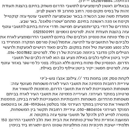
הלחימה: 0525698884 – ירון.
בבאולינג ראשון לציון
מציעים לתושבי הדרום משחק בחינם בהצגת תעודת
זהות על בסיס מקום פנוי. רחוב סחרוב 19 ראשון לציון.
מסעדת משה שגב הכשרה בבאר שבע
מציעה לתושבי עוטף עזה קוקטייל
וקינוח או מנה ראשונה בחינם. מתחם 'ישפרו פלאנט'', באר שבע.
החדרים של דודי בקריות
מציעים חמישה חדרי אירוח בחינם לתושבי עוטף
עזה בהצגת תעודת זהות. לפרטים נוספים: 0525500991
רן פלד פותח את פנסיון הכלבים שלו בחינם לתושבי הדרום
ומציע לארח את
כלביהם של התושבים עד לרגיעה. אתמול (שני) פורסם המקרה המחריד בו
כלב נפגע מפגיעת טיל ומת במקום. כלבים מאוד רגישים לאזעקות ולרעשי
הטילים ולכן מדובר ביוזמה מבורכת של רן פלד. לפרטים: 054-3007882.
יקיר ביטון אילוף כלבים באילת מציע גם הוא לארח כלבים של תושבי
הדרום
. הפנסיון שלו פתוח בחינם וללא הגבלה בפני כל מי שגר באזור עוטף
עזה. לפרטים חפשו: יקיר ביטון אילוף כלבים באילת.
לקחת פסק זמן בחמת גדר // צילום: אנצ׳ו גוש-ג׳יני
עיריית רחובות מזמינה את תושבי העיר לארח משפחות מעוטף עזה
:
משפחות המעוניינות לארח את תושבי הדרום, מוזמנות להשאיר את
פרטיהן במוקד העירוני. העירייה מזמינה את תושבי העיר לארח בביתם
משפחות מהדרום. משפחות רחובותיות המעוניינות לארח בביתן, מוזמנות
להשאיר את פרטיהן במוקד העירוני 106 בטלפון 08-9392444, או בווטסאפ
המוקד העירוני 050-8806106. עיריית רחובות תקשר בין המשפחות,
במטרה לסייע להן ולהקל על תושבי עוטף עזה בתקופה זו.
המועצה אזורית נחל שורק פותחת את הבית ואת הלב לתושבי הדרום
: 150
תלמידי ישיבת תיכונית נווה מחלוציות שפונו היום יתארחו ביד בנימין