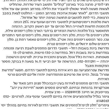
דורש במקלטים שונים ברחבי העיר שדרות. מי שיזם את המהלך הוא הרב
חגי לונדין, מרצה בכיר בארגון "קהלים" ותושב העיר שדרות, שהחליט
לעשות מעשה לאחר שנאלץ להעביר את הלילה במרחב המוגן עם עוד אלפי
תושבי הדרום. "לאחר שעות ארוכות במרחב המוגן - החלטנו לצאת בסבב
הרצאות, כדי לתת לתושבים תחושה נעימה יותר של אחדות".
רשת מלונות רימונים
תעניק לתושבי הדרום ועוטף עזה 25% הנחה
להזמנות חדשות לשהייה החל מהיום עד יום ראשון הקרוב. ההנחה
תתאפשר בכל מלונות הרשת הפזורים ברחבי הארץ: מלון רימונים אילת,
מלון רימונים גלי כנרת, מלון רות רימונים צפת, מלון רימונים חוף התמרים
עכו, כפר הנופש רימונים נווה אטי"ב, מלון רימונים טאואר רמת גן, מלון
רימונים שלום ירושלים, מלון רימונים נצרת.
מדרשת בינת בשבות רחל
– תושבי הדרום מוזמנים לשבת רגיעה ומנוחה
במדרשת בינת בשבות רחל. במדרשה כ-130 מיטות, מתאים לכ-15
משפחות. האירוח כולל אוכל, מצעים ותוכנית ערכית. לפרטים והרשמה:
יהודה – 052-5111291. ההרשמה עד יום רביעי 14.11 בשעה 9 בבוקר, מספר
המקומות מוגבל
מדרשת עפרה
מציעה גם היא אירוח בחינם לתושבי הדרום. חפשו "מדרשת
עפרה" בגוגל, הזינו את פרטיכם ומהמדרשה יחזרו אליכם לסיכום פרטי
האירוח.
תושבי הדרום מוזמנים לאירוח בעין יהב
הכולל מגוון רחב מאוד של
אטרקציות בהנחות ובחינם. לפרטים נוספים חפשו "תיירות עין יהב"
בפייסבוק או חייגו: 052899133 – מרב עמית.
צימר בגליל עלמה
מציעים אירוח בחינם לתושבי עוטף עזה. לפרטים: 052-
6148063
צימרים "חלון לכינרת"
מזמינים את תושבי הדרום לאירוח בחינם במהלך ימי