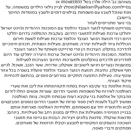
בשוהם: גב' הילה אלרן בטל' 0506833533 או
במייל
hilaelran@yahoo.com
(מומלץ לציין גילאי הילדים במשפחה, על
מנת שנוכל לשבץ עם משפחות בגילאים דומים ולשבץ במוסדות החינוך
ביישוב).
בני נוער מתגייסים לעזור
בפרויקט משותף לנוער העובד והלומד עם הסוכנות היהודית וג'וינט ישראל
יחולקו ערכות פעילות לתושבי הדרום
. בעקבות ההסלמה בדרום יחלקו
היום רכזי תנועת הנוער העובד והלומד ערכות פעילות לשעת חירום
הכוללות ציוד לפעילות יצירה, משחקים, פעילות הפגתית, תכנים חינוכיים
להדרכה במקלט. הערכות הן פרי פרוייקט משותף של הנוער העובד
והלומד, הסוכנות היהודית וג'וינט ישראל. ערכות היצירה יחולקו עוד היום
למדריכים ולרכזים במקלטים ולמערכות החינוך הנערכות לפעילות
במועצות ובערים ויגיעו לישובים: אשקלון, שדרות, שער הנגב, אשכול, לכיש,
חוף אשקלון, נתיבות. תנועת הנוער העובד והלומד פועלת בשגרה בכל אזור
עוטף עזה. פעילות התנועה תתקיים במרחבים מוגנים, בהתאם להנחיות
פיקוד העורף.
בנות אולפנת בני עקיבא רעות בפתח תקווה
פתחו את ליבן ואת שערי
האולפנה לאירוח של משפחות תושבי הדרום: עשרות אנשים החלו לזרום
מהבוקר אל אולפנת בני עקיבא רעות שבפתח תקווה. צוות האולפנה
ממשיך לקבל ולענות לאין ספור פניות של תושבי הדרום נוספים המבקשים
לבוא ולהתארח יחד עם משפחתם. תלמידות האולפנה מארחות אותם
בבניין הפנימיה ומפעילות את הילדים במגוון רחב של פעילויות, בינהם:
סדנאות שוקולד, סדנאת בלונים ויצירות. הבנות גם גייסו את תושבי
השכונה והעסקים המקומיים למבצע וקיבלו תרומות של משחקים,
ממתקים ודברי מאפה.