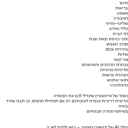
חינוך
בריאות
משפט
תחבורה
פוליטי-מדיני
כללי ומידע
דף הבית
זמני כניסת וצאת שבת
מגזין השבוע
בחירות 2026
אודות
צור קשר
נבחרת הכתבים והפרשנים
מדיניות פרטיות
הצהרת נגישות
תנאי שימוש
כדאי
להכיר
הסוד של איינשטיין שיגדיל לכם את הפנסיה
הריבית דריבית עובדת לטובתכם רק אם תתחילו מוקדם. כך תבנו עתיד
בטוח
בשיתוף מנורה מבטחים
אל תישארו מאחור – בואו לגלות לאן ה-AI הולך