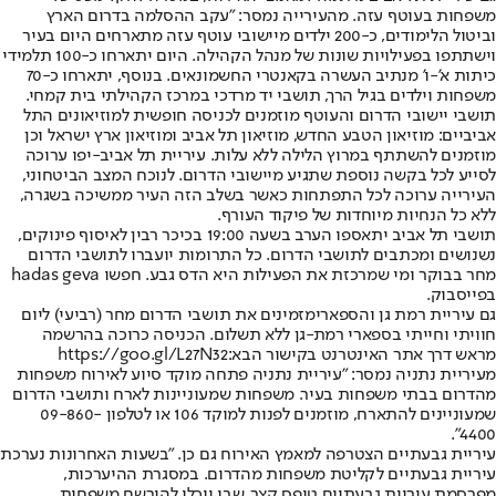
משפחות בעוטף עזה. מהעירייה נמסר: "עקב ההסלמה בדרום הארץ
וביטול הלימודים, כ-200 ילדים מיישובי עוטף עזה מתארחים היום בעיר
וישתתפו בפעילויות שונות של מנהל הקהילה. היום יתארחו כ-100 תלמידי
כיתות א'-ו' מנתיב העשרה בקאנטרי החשמונאים. בנוסף, יתארחו כ-70
משפחות וילדים בגיל הרך, תושבי יד מרדכי במרכז הקהילתי בית קמחי.
תושבי יישובי הדרום והעוטף מוזמנים לכניסה חופשית למוזיאונים התל
אביביים: מוזיאון הטבע החדש, מוזיאון תל אביב ומוזיאון ארץ ישראל וכן
מוזמנים להשתתף במרוץ הלילה ללא עלות. עיריית תל אביב-יפו ערוכה
לסייע לכל בקשה נוספת שתגיע מיישובי הדרום. לנוכח המצב הביטחוני,
העירייה ערוכה לכל התפתחות כאשר בשלב הזה העיר ממשיכה בשגרה,
ללא כל הנחיות מיוחדות של פיקוד העורף.
תושבי תל אביב יתאספו הערב בשעה 19:00 בכיכר רבין לאיסוף פינוקים,
נשנושים ומכתבים לתושבי הדרום. כל התרומות יועברו לתושבי הדרום
מחר בבוקר ומי שמרכזת את הפעילות היא הדס גבע. חפשו hadas geva
בפייסבוק.
גם עיריית רמת גן והספארי
מזמינים את תושבי הדרום מחר (רביעי) ליום
חוויתי וחייתי בספארי רמת-גן ללא תשלום. הכניסה כרוכה בהרשמה
מראש דרך אתר האינטרנט בקישור הבא:
https://goo.gl/L27N32
מעיריית נתניה נמסר
: "עיריית נתניה פתחה מוקד סיוע לאירוח משפחות
מהדרום בבתי משפחות בעיר. משפחות שמעוניינות לארח ותושבי הדרום
שמעוניינים להתארח, מוזמנים לפנות למוקד 106 או לטלפון 09-860-
4400".
עיריית גבעתיים הצטרפה למאמץ האירוח גם כן
. "בשעות האחרונות נערכת
עיריית גבעתיים לקליטת משפחות מהדרום. במסגרת ההיערכות,
מפרסמת עיריית גבעתיים טופס קצר, שבו יוכלו להירשם משפחות