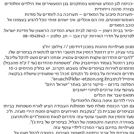
•כניסה לגן המדע ושימוש במתקנים בגן המעשירים את הילדים ומלמדים
בצורה מהנה וייחודית
•תערוכת סיבוב על המאדים – תערוכה בה לומדים על סודות
האסטרונאוטים, מה הם אוכלים, איך ישנים ומתי נוכל להגיע בעצמנו אל
כוכב המאדים
•סיור בבית ויצמן – כניסה לבית נשיא המדינה הראשון של מדינת ישראל.
לפרטים על חדרי האירוח: קרן אבן – חן, טלפון – 08-9343943
מגוון פעילויות מהנות במכון דוידסון // צילום: יח"צ
בהר עציון, ירון רוזנטל הזמין את תושבי הדרום להתארח בצימרים שלו
.
"לחברים מהדרום שקצת חוטפים עכשיו, אנחנו רוצים מעט להקל עליכם",
כתב רוזנטל בעמוד הפייסבוק שלו. "משפחות מהדרום (עד 7 ק"מ מהגבול)
מוזמנים לאירוח בצימרים שלנו בשבוע הקרוב. יש בחלק מהימים כ-10
חדרים והאירוח על בסיס כל הקודם זוכה! מי שמעוניין שישלח בבקשה
אימייל לכתובת
eruach@kfar-etzion.org.il
".
הסלמה בדרום - סיקור נרחב באתר "ישראל היום"
בעוטף עזה ערוכים לפינוי יישובים
חמאס שבר את הכלים
הירי לדרום: איפה בוטלו הלימודים?
גם חבר הכנסת סאלח סעד ממפלגת העבודה הציע לארח משפחות בביתו
ובצימרים שבבית ג'ן
: "בעקבות האירועים הקשים ומטח הירי מעזה, ח"כ
סעד מזמין את תושבי עוטף עזה והדרום לצאת מהממ"דים ולהתרענן
באווירה הרגועה והקסומה של הגליל, בצימרים של בית ג'ן".
פעילויות בחינם בערי המרכז לילדי עוטף עזה
גם עיריית תל אביב נרתמה למאמצי האירוח
, במטרה להקל מעט על