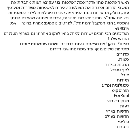
ראש האולפנה מתן אדלר אמר: "אולפנת בני עקיבא רעות מחבקת את
תושבי הדרום ופתחה את האולפנה לאירוח למשפחות משדרות ומעוטף
עזה, כחלק מהאירוח בנות הפנימייה יעבירו פעילויות לילדי המשפחות
בשעות אחה"צ. מתוך חשיבות חינוכית, ערכית ואמונה שהאדם הנותן
והמסייע הוא המקבל והמתגדל". לפרטים נוספים: אפרת ברינר- 054-
4878214
העדכונים הכי חמים ישירות לנייד: בואו לעקוב אחרינו גם בערוץ הטלגרם
החדש שלנו
!
טעינו? נתקן! אם מצאתם טעות בכתבה, נשמח שתשתפו אותנו
מתקפת טילים
עוטף עזה
צימרים
תושבי הדרום
מדורים
ספורט
תרבות ובידור
לייף סטייל
אוכל
תיירות
טכנולוגיה ומדע
הורוסקופ
ForReal
מגזין השבוע
דעות
חדשות בארץ
חדשות בעולם
פוליטי
ביטחוני