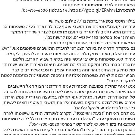
המעוניינות לארח ומשפחות המעוניינות
להתארח:
https://goo.gl/ERVm9L
, או בטלפון 03-733-6600".
בילוי חינמי בספארי ברמת גן // צילום: משה שי
עיריית יקנעם:
"מזמינים את תושבי עוטף עזה להתארח בעיר. משפחות או
בודדים המעוניינים להתארח ביקנעם מוזמנים ליצור קשר דרך המוקד
העירוני 106 בטלפון 04-989-1150. אנו לרשותכם".
הרצאות העשרה בשדרות, אירוח בעין יהב ועוד
גם בנקודה הדרומית ביותר הצטרפו לחיבוק התושבים שסופגים אש
. "ראש
עיריית אילת, מאיר יצחק הלוי, הנחה את צוותי העירייה להיערך לקראת
אירוח 300 משפחות מיישובי עוטף עזה בסוף השבוע הקרוב. חלקם
יתארחו בבתי מלון וחלקם בבתי התושבים. תיאום האירוח יבוצע ישירות
מול מחלקות החינוך והרווחה ברשויות עצמן. תושבי אילת רבים כבר
הביעו נכונות לארח. משפחות אילתיות נוספות המעוניינות מוזמנות לפנות
למוקד העירוני".
אנשי אגף קהילה במועצה האזורית עמק הירדן
פנו הבוקר אל היישובים
והמועצות האזוריות בעוטף עזה והציעו לארח תושבים ומשפחות להפוגה
של התאווררות ורגיעה. מנהלת אגף קהילה במועצה האזורית עמק הירדן,
איריס שובל: "כולנו מחבקים בשעות אלו את תושבי העוטף ורוצים לעשות
כל שנוכל כדי לסייע ולהקל עליהם".
במתחם האירוח "גבעת וושינגטון", הקרוב לאשדוד
, הודיעו שישמחו לארח
משפחות מעוטף עזה: "הנהלת גבעת וושינגטון תארח כולל לינה למשפחות
שנמצאות בקו האש, נא ליצור קשר בפרטי 054-700-2020".
בארגון התוכן היהודי "קהלים"
החליטו הבוקר לקיים הרצאות העשרה לכל