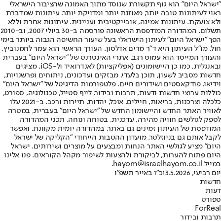
"ישראל היום" הוא גוף תקשורת שנוסד מתוך האמונה שהציבור הישראלי
ראוי לעיתונות טובה יותר, מאוזנת יותר ומדויקת יותר. עיתונות שמדברת
ולא צועקת. עיתונות אמינה, אובייקטיבית ועניינית. עיתונות אחרת וללא
תשלום. המהדורה המודפסת הראשונה פורסמה ב-30 ביולי 2007, וב-2010
הפך "ישראל היום" לעיתון הישראלי בעל שיעור החשיפה הגבוה ביותר בימי
חול. מו"ל העיתון היא ד"ר מרים אדלסון. העורך הראשי הוא עמר לחמנוביץ,
והעורך המייסד הוא עמוס רגב. אתרי האינטרנט של "ישראל היום" בעברית
ובאנגלית, כמו כן היישומונים (אפליקציות) לאנדרואיד ול-iOS, מציגים
חדשות מסביב לשעון, תוכן בלעדי, מבזקים ועדכונים, ניתוחים ופרשנויות,
וידיאו, פודקאסטים ושידורים חיים. פלטפורמות הדיגיטל של "ישראל היום"
כוללות ערוצי חדשות ודעות, תרבות ובידור, לייף סטייל, טכנולוגיה, ספורט,
כלכלה וצרכנות, בריאות, חיילים, אוכל, יהדות, תיירות ורכב. ב-2021 עלו
לאוויר האתר החדש והיישומון החדש של "ישראל היום" בעברית, במטרה
לספק לגולשים חוויה מהירה, עדכנית, בטוחה ונוחה. תכני המהדורה
המודפסת של העיתון זמינים גם באתר, במהדורה יומית מקוונת, ואפשר
לקבל אותם גם בניוזלטר. מועדון ההטבות הייחודי "הקליקה של ישראל
היום" מציע לגולשי האתר הנחות ומבצעים על מוצרים ושירותים. ישראל
היום פתוח להערות, לביקורת ולהצעות לשיפור מקהל הקוראים. פנו אלינו
במייל hayom@israelhayom.co.il.
יום רביעי, 13.5.2026
כ"ו באייר תשפ"ו
חדשות
דעות
ספורט
ForReal
תרבות ובידור