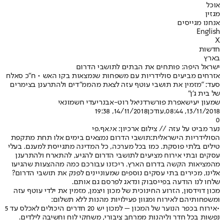
אוכל
מגזין
אנחנו מגייסים
English
X
חדשות
בארץ
ישראל היפה: פותחים את הבתים לתושבי הדרום
אזרחים מביעים סולידריות עם משפחות שנמצאות בקו האש • ח"כ סאלח
סעד: "מזמין את תושבי עוטף עזה לצאת מהממ"דים ולהתרענן בצימרים
של בית ג'ן"
שמעון יעיש
אפרת פורשר
דניאל רוט-אבנרי
עדי חשמונאי
13/11/2018, 08:44
,עודכן
14/11/2018, 19:38
0
נער מביט על עזה // צילום ארכיון: אי.אף.פי
הסולידריות הישראלית:
תושבי הדרום נמצאים בימים אלו תחת מתקפת
טילים בלתי פוסקת. כמו בכל מערכה, כל המדינה מתגייסת למענם. בעלי
עסקים ובתי אירוח מציעים לתושבי הדרום להגיע, להתארח ולהתרענן
מהמציאות הקשה בדרום הארץ. ריכזנו עבורכם כמה מההצעות שהגיעו
אלינו, מכירים בתי עסקים נוספים שמעוניינים לפנק את תושבי הדרום?
שלחו לנו הודעה בפייסבוק ונדאג לפרסם גם אותם.
מכון דוידסון, הזרוע החינוכית של מכון ויצמן, מזמין את ילדי עוטף עזה
ומשפחותיהם לאירוח ומגוון פעילויות מהנות ללא תשלום
:
•אירוח בכפר הנוער של המכון – למכון יש 20 חדרים היכולים לאכלס עד 5
נפשות בכל חדר וליהנות ממרחב ציבורי, משחקי לוח וחשיבה לילדים.