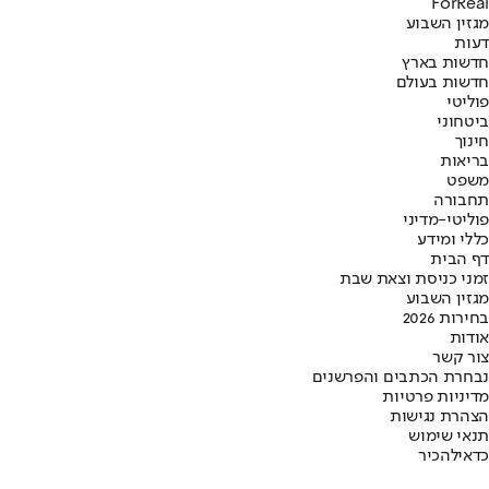
ForReal
מגזין השבוע
דעות
חדשות בארץ
חדשות בעולם
פוליטי
ביטחוני
חינוך
בריאות
משפט
תחבורה
פוליטי-מדיני
כללי ומידע
דף הבית
זמני כניסת וצאת שבת
מגזין השבוע
בחירות 2026
אודות
צור קשר
נבחרת הכתבים והפרשנים
מדיניות פרטיות
הצהרת נגישות
תנאי שימוש
כדאי
להכיר