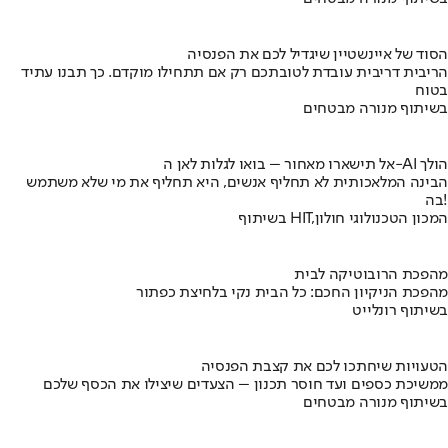
הסוד של איינשטיין שיגדיל לכם את הפנסיה
הריבית דריבית עובדת לטובתכם רק אם תתחילו מוקדם. כך תבנו עתיד
בטוח
בשיתוף מנורה מבטחים
אל תישארו מאחור – בואו לגלות לאן ה-AI הולך
הבינה המלאכותית לא תחליף אנשים, היא תחליף את מי שלא משתמש
בה!
בשיתוף HIT,המכון הטכנולוגי חולון
מהפכת הרובוטיקה לבית
מהפכת הניקיון החכם: כל הבית נקי בלחיצת כפתור
בשיתוף רונלייט
הטעויות שיחתכו לכם את קצבת הפנסיה
ממשיכת כספים ועד חוסר תכנון – הצעדים שיצילו את הכסף שלכם
בשיתוף מנורה מבטחים