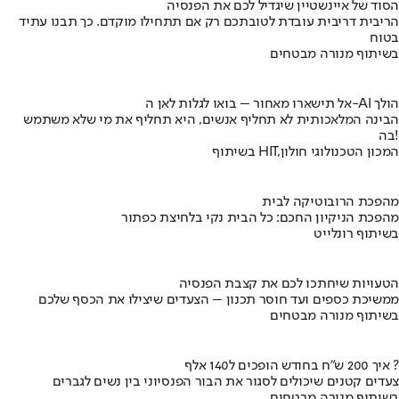
הסוד של איינשטיין שיגדיל לכם את הפנסיה
הריבית דריבית עובדת לטובתכם רק אם תתחילו מוקדם. כך תבנו עתיד
בטוח
בשיתוף מנורה מבטחים
אל תישארו מאחור – בואו לגלות לאן ה-AI הולך
הבינה המלאכותית לא תחליף אנשים, היא תחליף את מי שלא משתמש
בה!
בשיתוף HIT,המכון הטכנולוגי חולון
מהפכת הרובוטיקה לבית
מהפכת הניקיון החכם: כל הבית נקי בלחיצת כפתור
בשיתוף רונלייט
הטעויות שיחתכו לכם את קצבת הפנסיה
ממשיכת כספים ועד חוסר תכנון – הצעדים שיצילו את הכסף שלכם
בשיתוף מנורה מבטחים
איך 200 ש"ח בחודש הופכים ל140 אלף ?
צעדים קטנים שיכולים לסגור את הבור הפנסיוני בין נשים לגברים
בשיתוף מנורה מבטחים