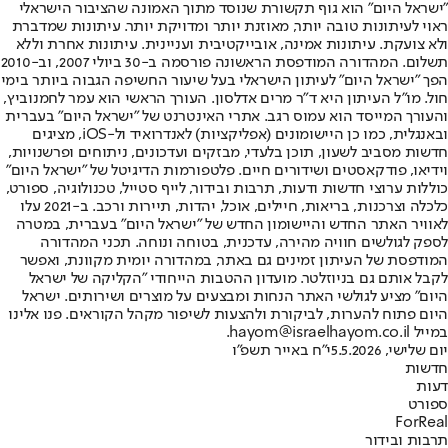
"ישראל היום" הוא גוף תקשורת שנוסד מתוך האמונה שהציבור הישראלי
ראוי לעיתונות טובה יותר, מאוזנת יותר ומדויקת יותר. עיתונות שמדברת
ולא צועקת. עיתונות אמינה, אובייקטיבית ועניינית. עיתונות אחרת וללא
תשלום. המהדורה המודפסת הראשונה פורסמה ב-30 ביולי 2007, וב-2010
הפך "ישראל היום" לעיתון הישראלי בעל שיעור החשיפה הגבוה ביותר בימי
חול. מו"ל העיתון היא ד"ר מרים אדלסון. העורך הראשי הוא עמר לחמנוביץ,
והעורך המייסד הוא עמוס רגב. אתרי האינטרנט של "ישראל היום" בעברית
ובאנגלית, כמו כן היישומונים (אפליקציות) לאנדרואיד ול-iOS, מציגים
חדשות מסביב לשעון, תוכן בלעדי, מבזקים ועדכונים, ניתוחים ופרשנויות,
וידיאו, פודקאסטים ושידורים חיים. פלטפורמות הדיגיטל של "ישראל היום"
כוללות ערוצי חדשות ודעות, תרבות ובידור, לייף סטייל, טכנולוגיה, ספורט,
כלכלה וצרכנות, בריאות, חיילים, אוכל, יהדות, תיירות ורכב. ב-2021 עלו
לאוויר האתר החדש והיישומון החדש של "ישראל היום" בעברית, במטרה
לספק לגולשים חוויה מהירה, עדכנית, בטוחה ונוחה. תכני המהדורה
המודפסת של העיתון זמינים גם באתר, במהדורה יומית מקוונת, ואפשר
לקבל אותם גם בניוזלטר. מועדון ההטבות הייחודי "הקליקה של ישראל
היום" מציע לגולשי האתר הנחות ומבצעים על מוצרים ושירותים. ישראל
היום פתוח להערות, לביקורת ולהצעות לשיפור מקהל הקוראים. פנו אלינו
במייל hayom@israelhayom.co.il.
יום שלישי, 5.5.2026
י"ח באייר תשפ"ו
חדשות
דעות
ספורט
ForReal
תרבות ובידור