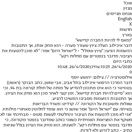
אוכל
מגזין
אנחנו מגייסים
English
X
חדשות
בארץ
"נמאס לי להיות החברה קדישא"
דובר איכילוב העלה ציוץ שעורר סערה • הוא מחק אותו, אך התגובות
הזועמות הגיעו: "ציוץ אומלל" • ל"ישראל היום" אמר: "לא מוכן להטעות את
הציבור, מדובר בנפטרים עם מחלות רקע"
כתבי היום
26/4/2020, 10:23
,עודכן
26/4/2020, 10:48
0
אילוסטרציה // צילום: יהושע יוסף
דובר המרכז הרפואי איכילוב בתל אביב, אבי שושן, כתב הבוקר (ראשון)
בטוויטר כי הוא אינו מתכוון להודיע על מותה של חולת קורונה בת 94, וכי
הוא "סיים להיות חברת קדישא". זמן קצר לאחר מכן הוא מחק את הציוץ,
אך התגובות הזועמות מסביבו המשיכו להגיע.
שאלות ותשובות על הקורונה // קרדיט: משרד הבריאות
בשיחה עם "ישראל היום" אמר שושן כי הוא עומד לחלוטין מאחורי מילותיו.
"אני לא מוכן להטעות את הציבור והחלטתי לעשות סטופ - מבחינתי אני לא
משקף את המציאות האמיתית כשאני כותב שמדובר בנפטר מקורונה, כי
מדובר בנפטר עם מחלות רקע". לטענתו, הוא מחק את הציוץ בגלל שגיאת
כתיב - כתב לזרוע ולא לזרות.