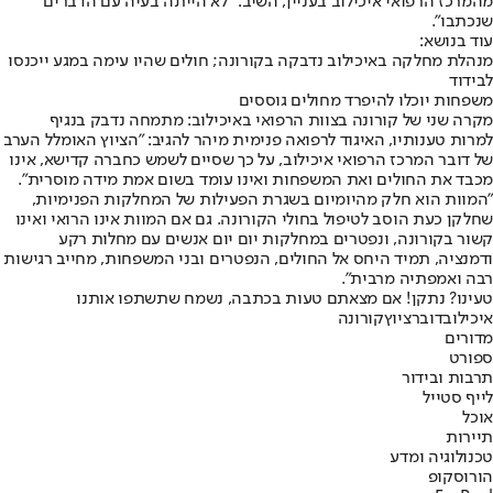
מהמרכז הרפואי איכילוב בעניין, השיב: "לא הייתה בעיה עם הדברים
שנכתבו".
עוד בנושא:
מנהלת מחלקה באיכילוב נדבקה בקורונה; חולים שהיו עימה במגע ייכנסו
לבידוד
משפחות יוכלו להיפרד מחולים גוססים
מקרה שני של קורונה בצוות הרפואי באיכילוב: מתמחה נדבק בנגיף
למרות טענותיו, האיגוד לרפואה פנימית מיהר להגיב: "הציוץ האומלל הערב
של דובר המרכז הרפואי איכילוב, על כך שסיים לשמש כחברה קדישא, אינו
מכבד את החולים ואת המשפחות ואינו עומד בשום אמת מידה מוסרית".
"המוות הוא חלק מהיומיום בשגרת הפעילות של המחלקות הפנימיות,
שחלקן כעת הוסב לטיפול בחולי הקורונה. גם אם המוות אינו הרואי ואינו
קשור בקורונה, ונפטרים במחלקות יום יום אנשים עם מחלות רקע
ודמנציה, תמיד היחס אל החולים, הנפטרים ובני המשפחות, מחייב רגישות
רבה ואמפתיה מרבית".
טעינו? נתקן! אם מצאתם טעות בכתבה, נשמח שתשתפו אותנו
איכילוב
דובר
ציוץ
קורונה
מדורים
ספורט
תרבות ובידור
לייף סטייל
אוכל
תיירות
טכנולוגיה ומדע
הורוסקופ